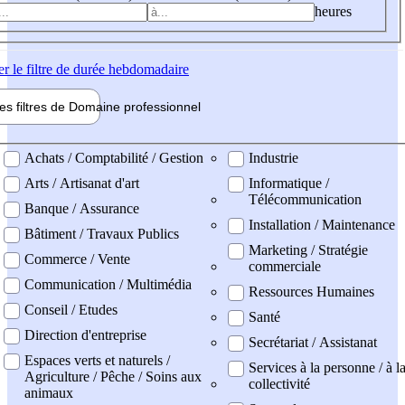
heures
er
le filtre de durée hebdomadaire
les filtres de
Domaine pro
fessionnel
ne professionel
Achats / Comptabilité / Gestion
Industrie
Arts / Artisanat d'art
Informatique /
Télécommunication
Banque / Assurance
Installation / Maintenance
Bâtiment / Travaux Publics
Marketing / Stratégie
Commerce / Vente
commerciale
Communication / Multimédia
Ressources Humaines
Conseil / Etudes
Santé
Direction d'entreprise
Secrétariat / Assistanat
Espaces verts et naturels /
Services à la personne / à l
Agriculture / Pêche / Soins aux
collectivité
animaux