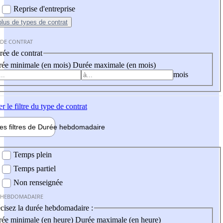
Reprise d'entreprise
plus
de types de contrat
 DE CONTRAT
ée de contrat
ée minimale (en mois)
Durée maximale (en mois)
mois
er
le filtre du type de contrat
les filtres de
Durée hebdo
madaire
 hebdomadaire
Temps plein
Temps partiel
Non renseignée
 HEBDOMADAIRE
cisez la durée hebdomadaire :
ée minimale (en heure)
Durée maximale (en heure)