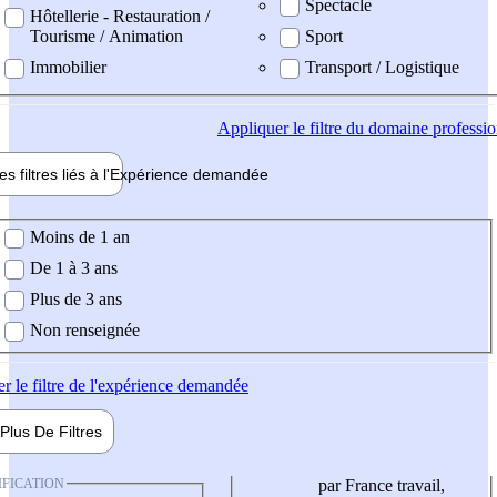
Spectacle
Hôtellerie - Restauration /
Tourisme / Animation
Sport
Immobilier
Transport / Logistique
Appliquer
le filtre du domaine professi
es filtres liés à l'
Expérience
demandée
ience demandée
Moins de 1 an
De 1 à 3 ans
Plus de 3 ans
Non renseignée
er
le filtre de l'expérience demandée
Plus De
Filtres
IFICATION
par France travail,