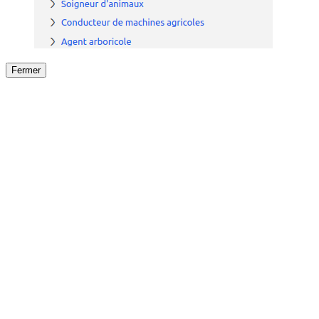
Fermer
Fermer
le détail de l'offre
/
Offre
sur
Offre précéden