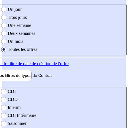
e création de l'offre
Un jour
Trois jours
Une semaine
Deux semaines
Un mois
Toutes les offres
er
le filtre de date de création de l'offre
les filtres de types de
Contrat
de contrat
CDI
CDD
Intérim
CDI Intérimaire
Saisonnier