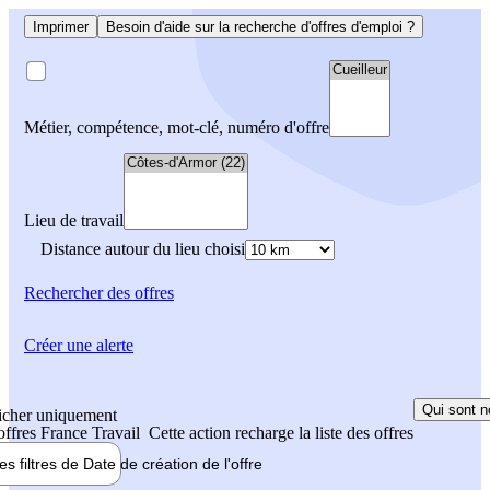
Imprimer
Besoin d'aide sur la recherche d'offres d'emploi ?
Métier, compétence, mot-clé, numéro d'offre
Lieu de travail
Distance autour du lieu choisi
Rechercher
des offres
Créer une alerte
Qui sont n
icher uniquement
 offres France Travail
Cette action recharge la liste des offres
les filtres de
Date de création
de l'offre