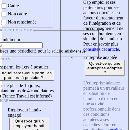
Cap emploi et ses
Cadre
partenaires pour ses
actions concrètes en
Non cadre
faveur du recrutement,
Non renseignée
de l’intégration et de
l’accompagnement de
IRE BRUT MINIMUM
ses collaborateurs en
situation de handicap.
re minimum
Pour en savoir plus,
consultez cet article
.
ssez une périodicité pour le salaire saisi
Entreprise adaptée
NITÉS
Qu'est-ce qu'une
z parmi les 1ers à postuler
entreprise adaptée
?
urquoi serez-vous parmi les
premiers à postuler ?
L'entreprise adaptée
es de plus de 15 jours,
permet à un travailleur
tant moins de 4 candidatures
en situation de
t France Travail est informé)
handicap d'exercer
ICAP
une activité
professionnelle dans
Employeur handi-
des conditions
engagé
adaptées à ses
Qu'est-ce qu'un
capacités. Pour en
employeur handi-
savoir plus,
consultez