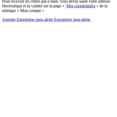
Pour recevoir les offres par e-mail, vous devez saisir votre adresse
électronique et la valider sur la page «
Mes coordonnées
» de la
rubrique « Mon compte »
Annuler
Enregistrer mon alerte
Enregistrer
mon alerte