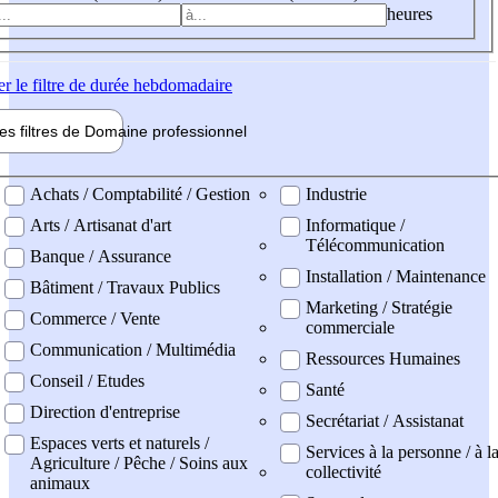
heures
er
le filtre de durée hebdomadaire
les filtres de
Domaine pro
fessionnel
ne professionel
Achats / Comptabilité / Gestion
Industrie
Arts / Artisanat d'art
Informatique /
Télécommunication
Banque / Assurance
Installation / Maintenance
Bâtiment / Travaux Publics
Marketing / Stratégie
Commerce / Vente
commerciale
Communication / Multimédia
Ressources Humaines
Conseil / Etudes
Santé
Direction d'entreprise
Secrétariat / Assistanat
Espaces verts et naturels /
Services à la personne / à l
Agriculture / Pêche / Soins aux
collectivité
animaux