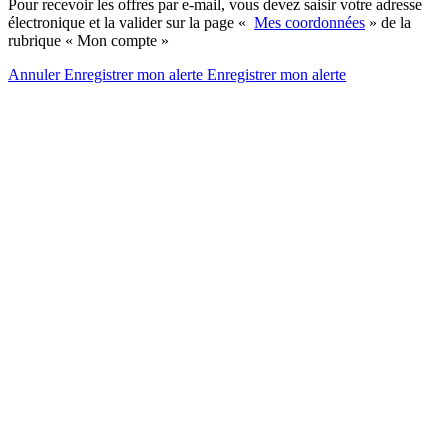
Pour recevoir les offres par e-mail, vous devez saisir votre adresse
électronique et la valider sur la page «
Mes coordonnées
» de la
rubrique « Mon compte »
Annuler
Enregistrer mon alerte
Enregistrer
mon alerte