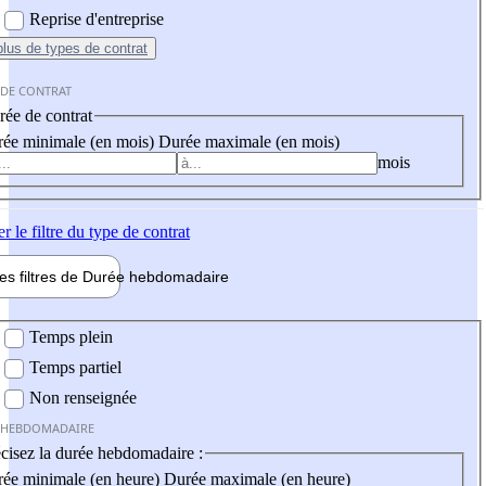
Reprise d'entreprise
plus
de types de contrat
 DE CONTRAT
ée de contrat
ée minimale (en mois)
Durée maximale (en mois)
mois
er
le filtre du type de contrat
les filtres de
Durée hebdo
madaire
 hebdomadaire
Temps plein
Temps partiel
Non renseignée
 HEBDOMADAIRE
cisez la durée hebdomadaire :
ée minimale (en heure)
Durée maximale (en heure)