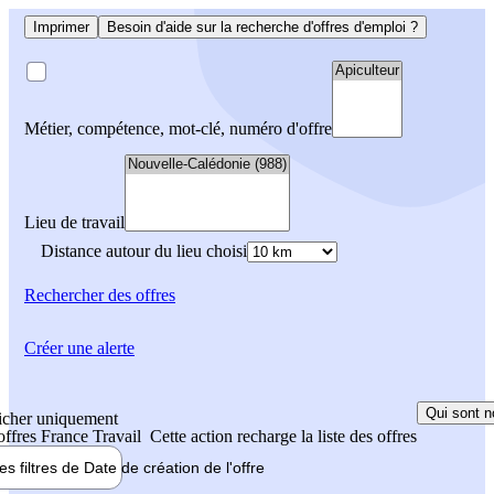
Imprimer
Besoin d'aide sur la recherche d'offres d'emploi ?
Métier, compétence, mot-clé, numéro d'offre
Lieu de travail
Distance autour du lieu choisi
Rechercher
des offres
Créer une alerte
Qui sont n
icher uniquement
 offres France Travail
Cette action recharge la liste des offres
les filtres de
Date de création
de l'offre