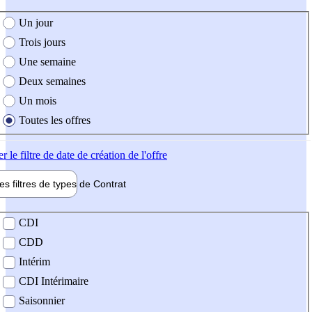
e création de l'offre
Un jour
Trois jours
Une semaine
Deux semaines
Un mois
Toutes les offres
er
le filtre de date de création de l'offre
les filtres de types de
Contrat
de contrat
CDI
CDD
Intérim
CDI Intérimaire
Saisonnier