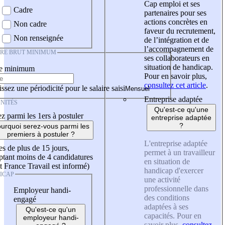
Cap emploi et ses
Cadre
partenaires pour ses
actions concrètes en
Non cadre
faveur du recrutement,
Non renseignée
de l’intégration et de
l’accompagnement de
IRE BRUT MINIMUM
ses collaborateurs en
situation de handicap.
re minimum
Pour en savoir plus,
consultez cet article
.
ssez une périodicité pour le salaire saisi
Entreprise adaptée
NITÉS
Qu'est-ce qu'une
z parmi les 1ers à postuler
entreprise adaptée
?
urquoi serez-vous parmi les
premiers à postuler ?
L'entreprise adaptée
es de plus de 15 jours,
permet à un travailleur
tant moins de 4 candidatures
en situation de
t France Travail est informé)
handicap d'exercer
ICAP
une activité
professionnelle dans
Employeur handi-
des conditions
engagé
adaptées à ses
Qu'est-ce qu'un
capacités. Pour en
employeur handi-
savoir plus,
consultez