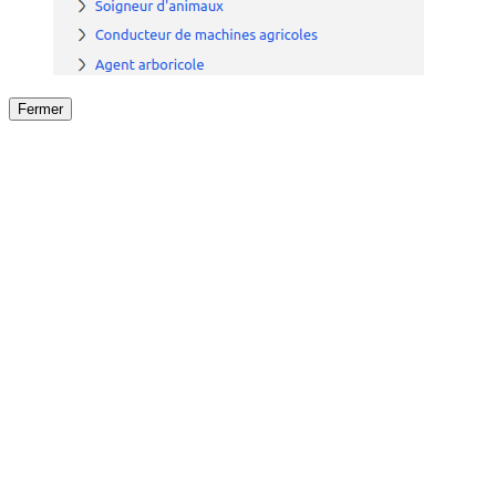
Fermer
Fermer
le détail de l'offre
/
Offre
sur
Offre précéden