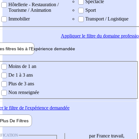
Spectacle
Hôtellerie - Restauration /
Tourisme / Animation
Sport
Immobilier
Transport / Logistique
Appliquer
le filtre du domaine professi
es filtres liés à l'
Expérience
demandée
ience demandée
Moins de 1 an
De 1 à 3 ans
Plus de 3 ans
Non renseignée
er
le filtre de l'expérience demandée
Plus De
Filtres
IFICATION
par France travail,