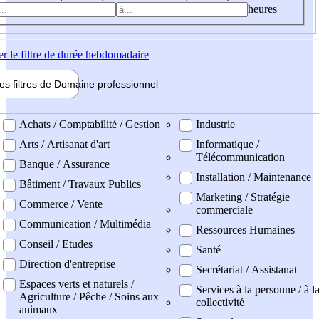
heures
er
le filtre de durée hebdomadaire
les filtres de
Domaine pro
fessionnel
ne professionel
Achats / Comptabilité / Gestion
Industrie
Arts / Artisanat d'art
Informatique /
Télécommunication
Banque / Assurance
Installation / Maintenance
Bâtiment / Travaux Publics
Marketing / Stratégie
Commerce / Vente
commerciale
Communication / Multimédia
Ressources Humaines
Conseil / Etudes
Santé
Direction d'entreprise
Secrétariat / Assistanat
Espaces verts et naturels /
Services à la personne / à l
Agriculture / Pêche / Soins aux
collectivité
animaux