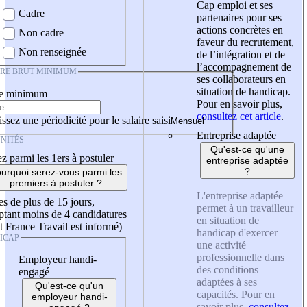
Cap emploi et ses
Cadre
partenaires pour ses
actions concrètes en
Non cadre
faveur du recrutement,
Non renseignée
de l’intégration et de
l’accompagnement de
IRE BRUT MINIMUM
ses collaborateurs en
situation de handicap.
re minimum
Pour en savoir plus,
consultez cet article
.
ssez une périodicité pour le salaire saisi
Entreprise adaptée
NITÉS
Qu'est-ce qu'une
z parmi les 1ers à postuler
entreprise adaptée
?
urquoi serez-vous parmi les
premiers à postuler ?
L'entreprise adaptée
es de plus de 15 jours,
permet à un travailleur
tant moins de 4 candidatures
en situation de
t France Travail est informé)
handicap d'exercer
ICAP
une activité
professionnelle dans
Employeur handi-
des conditions
engagé
adaptées à ses
Qu'est-ce qu'un
capacités. Pour en
employeur handi-
savoir plus,
consultez