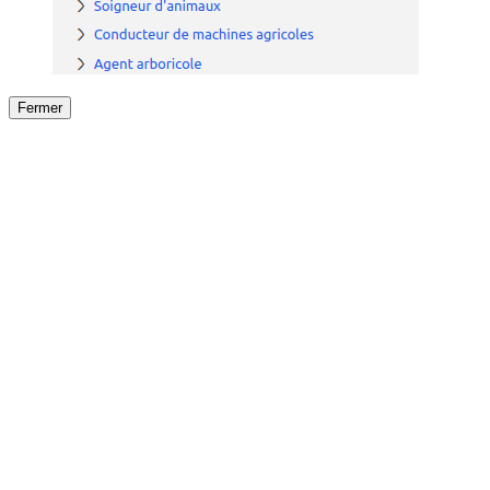
Fermer
Fermer
le détail de l'offre
/
Offre
sur
Offre précéden