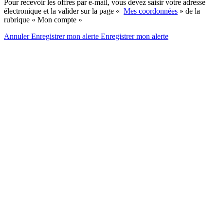
Pour recevoir les offres par e-mail, vous devez saisir votre adresse
électronique et la valider sur la page «
Mes coordonnées
» de la
rubrique « Mon compte »
Annuler
Enregistrer mon alerte
Enregistrer
mon alerte