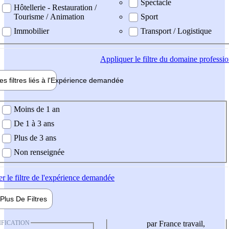
Spectacle
Hôtellerie - Restauration /
Tourisme / Animation
Sport
Immobilier
Transport / Logistique
Appliquer
le filtre du domaine professi
es filtres liés à l'
Expérience
demandée
ience demandée
Moins de 1 an
De 1 à 3 ans
Plus de 3 ans
Non renseignée
er
le filtre de l'expérience demandée
Plus De
Filtres
IFICATION
par France travail,