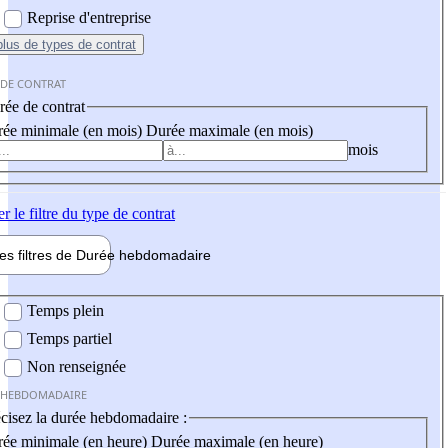
Reprise d'entreprise
plus
de types de contrat
 DE CONTRAT
ée de contrat
ée minimale (en mois)
Durée maximale (en mois)
mois
er
le filtre du type de contrat
les filtres de
Durée hebdo
madaire
 hebdomadaire
Temps plein
Temps partiel
Non renseignée
 HEBDOMADAIRE
cisez la durée hebdomadaire :
ée minimale (en heure)
Durée maximale (en heure)