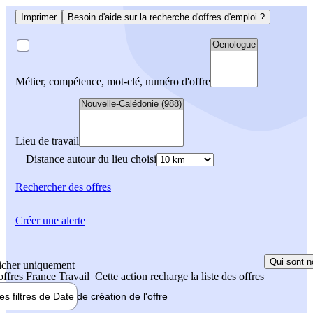
Imprimer
Besoin d'aide sur la recherche d'offres d'emploi ?
Métier, compétence, mot-clé, numéro d'offre
Lieu de travail
Distance autour du lieu choisi
Rechercher
des offres
Créer une alerte
Qui sont n
icher uniquement
 offres France Travail
Cette action recharge la liste des offres
les filtres de
Date de création
de l'offre