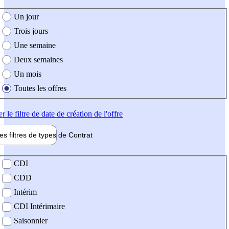
e création de l'offre
Un jour
Trois jours
Une semaine
Deux semaines
Un mois
Toutes les offres
er
le filtre de date de création de l'offre
les filtres de types de
Contrat
de contrat
CDI
CDD
Intérim
CDI Intérimaire
Saisonnier