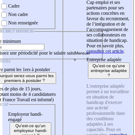
Cap emploi et ses
Cadre
partenaires pour ses
actions concrètes en
Non cadre
faveur du recrutement,
Non renseignée
de l’intégration et de
l’accompagnement de
IRE BRUT MINIMUM
ses collaborateurs en
situation de handicap.
re minimum
Pour en savoir plus,
consultez cet article
.
ssez une périodicité pour le salaire saisi
Entreprise adaptée
NITÉS
Qu'est-ce qu'une
z parmi les 1ers à postuler
entreprise adaptée
?
urquoi serez-vous parmi les
premiers à postuler ?
L'entreprise adaptée
es de plus de 15 jours,
permet à un travailleur
tant moins de 4 candidatures
en situation de
t France Travail est informé)
handicap d'exercer
ICAP
une activité
professionnelle dans
Employeur handi-
des conditions
engagé
adaptées à ses
Qu'est-ce qu'un
capacités. Pour en
employeur handi-
savoir plus,
consultez