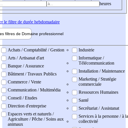
heures
er
le filtre de durée hebdomadaire
les filtres de
Domaine pro
fessionnel
ne professionel
Achats / Comptabilité / Gestion
Industrie
Arts / Artisanat d'art
Informatique /
Télécommunication
Banque / Assurance
Installation / Maintenance
Bâtiment / Travaux Publics
Marketing / Stratégie
Commerce / Vente
commerciale
Communication / Multimédia
Ressources Humaines
Conseil / Etudes
Santé
Direction d'entreprise
Secrétariat / Assistanat
Espaces verts et naturels /
Services à la personne / à l
Agriculture / Pêche / Soins aux
collectivité
animaux