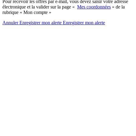
Pour recevoir les offres par e-mail, vous devez saisir votre adresse
électronique et la valider sur la page «
Mes coordonnées
» de la
rubrique « Mon compte »
Annuler
Enregistrer mon alerte
Enregistrer
mon alerte