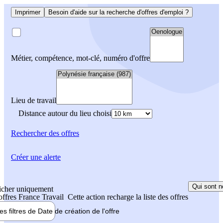
Imprimer
Besoin d'aide sur la recherche d'offres d'emploi ?
Métier, compétence, mot-clé, numéro d'offre
Lieu de travail
Distance autour du lieu choisi
Rechercher
des offres
Créer une alerte
Qui sont n
icher uniquement
 offres France Travail
Cette action recharge la liste des offres
les filtres de
Date de création
de l'offre