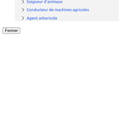
Fermer
Fermer
le détail de l'offre
/
Offre
sur
Offre précéden