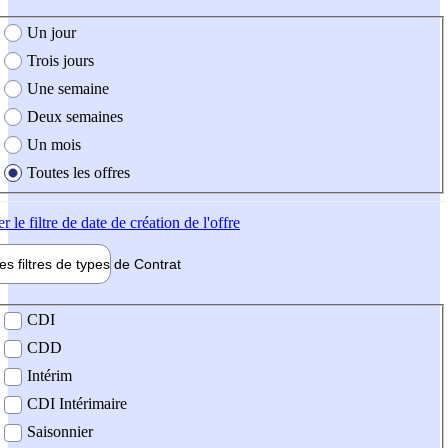
e création de l'offre
Un jour
Trois jours
Une semaine
Deux semaines
Un mois
Toutes les offres
er
le filtre de date de création de l'offre
les filtres de types de
Contrat
de contrat
CDI
CDD
Intérim
CDI Intérimaire
Saisonnier