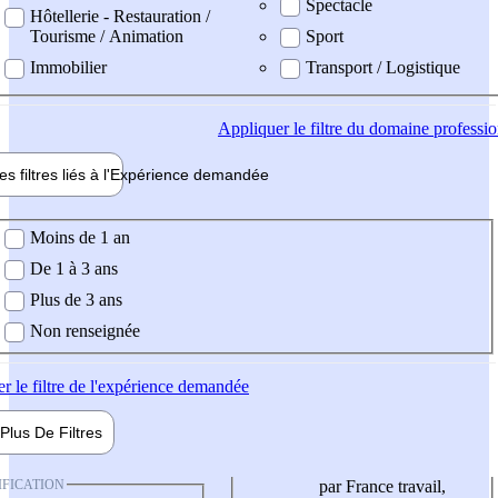
Spectacle
Hôtellerie - Restauration /
Tourisme / Animation
Sport
Immobilier
Transport / Logistique
Appliquer
le filtre du domaine professi
es filtres liés à l'
Expérience
demandée
ience demandée
Moins de 1 an
De 1 à 3 ans
Plus de 3 ans
Non renseignée
er
le filtre de l'expérience demandée
Plus De
Filtres
IFICATION
par France travail,