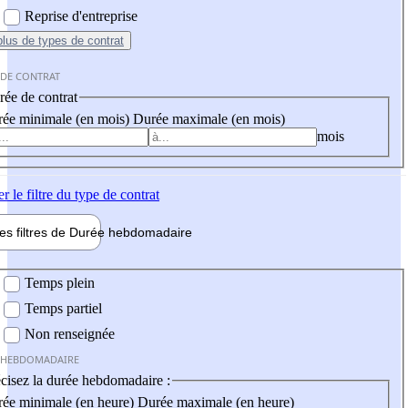
Reprise d'entreprise
plus
de types de contrat
 DE CONTRAT
ée de contrat
ée minimale (en mois)
Durée maximale (en mois)
mois
er
le filtre du type de contrat
les filtres de
Durée hebdo
madaire
 hebdomadaire
Temps plein
Temps partiel
Non renseignée
 HEBDOMADAIRE
cisez la durée hebdomadaire :
ée minimale (en heure)
Durée maximale (en heure)