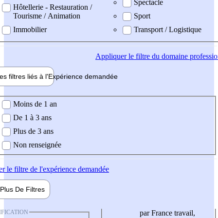
Spectacle
Hôtellerie - Restauration /
Tourisme / Animation
Sport
Immobilier
Transport / Logistique
Appliquer
le filtre du domaine professi
es filtres liés à l'
Expérience
demandée
ience demandée
Moins de 1 an
De 1 à 3 ans
Plus de 3 ans
Non renseignée
er
le filtre de l'expérience demandée
Plus De
Filtres
IFICATION
par France travail,