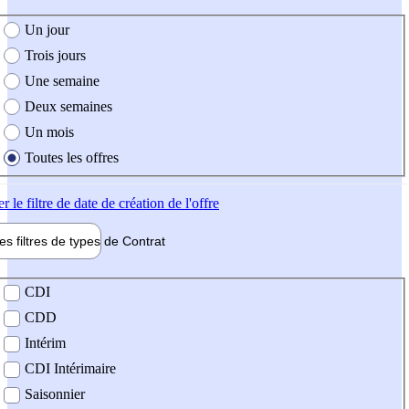
e création de l'offre
Un jour
Trois jours
Une semaine
Deux semaines
Un mois
Toutes les offres
er
le filtre de date de création de l'offre
les filtres de types de
Contrat
de contrat
CDI
CDD
Intérim
CDI Intérimaire
Saisonnier