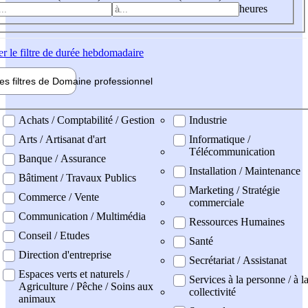
heures
er
le filtre de durée hebdomadaire
les filtres de
Domaine pro
fessionnel
ne professionel
Achats / Comptabilité / Gestion
Industrie
Arts / Artisanat d'art
Informatique /
Télécommunication
Banque / Assurance
Installation / Maintenance
Bâtiment / Travaux Publics
Marketing / Stratégie
Commerce / Vente
commerciale
Communication / Multimédia
Ressources Humaines
Conseil / Etudes
Santé
Direction d'entreprise
Secrétariat / Assistanat
Espaces verts et naturels /
Services à la personne / à l
Agriculture / Pêche / Soins aux
collectivité
animaux