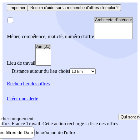
Imprimer
Besoin d'aide sur la recherche d'offres d'emploi ?
Métier, compétence, mot-clé, numéro d'offre
Lieu de travail
Distance autour du lieu choisi
Rechercher
des offres
Créer une alerte
Qui sont n
icher uniquement
 offres France Travail
Cette action recharge la liste des offres
les filtres de
Date de création
de l'offre