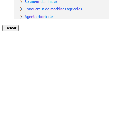
Fermer
Fermer
le détail de l'offre
/
Offre
sur
Offre précéden