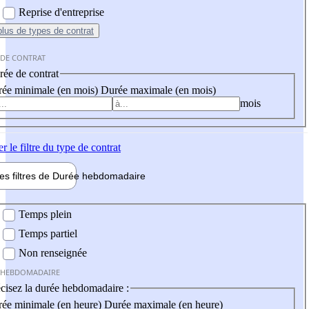
Reprise d'entreprise
plus
de types de contrat
 DE CONTRAT
ée de contrat
ée minimale (en mois)
Durée maximale (en mois)
mois
er
le filtre du type de contrat
les filtres de
Durée hebdo
madaire
 hebdomadaire
Temps plein
Temps partiel
Non renseignée
 HEBDOMADAIRE
cisez la durée hebdomadaire :
ée minimale (en heure)
Durée maximale (en heure)