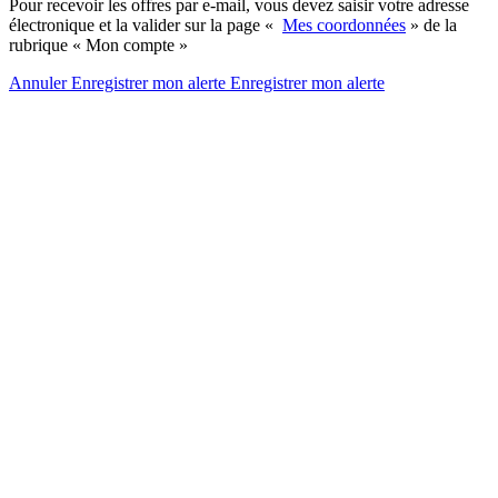
Pour recevoir les offres par e-mail, vous devez saisir votre adresse
électronique et la valider sur la page «
Mes coordonnées
» de la
rubrique « Mon compte »
Annuler
Enregistrer mon alerte
Enregistrer
mon alerte