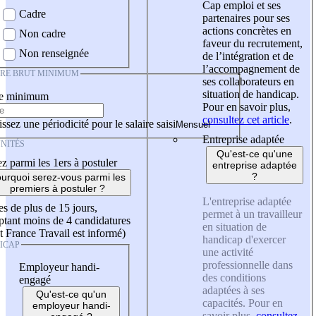
Cap emploi et ses
Cadre
partenaires pour ses
actions concrètes en
Non cadre
faveur du recrutement,
Non renseignée
de l’intégration et de
l’accompagnement de
IRE BRUT MINIMUM
ses collaborateurs en
situation de handicap.
re minimum
Pour en savoir plus,
consultez cet article
.
ssez une périodicité pour le salaire saisi
Entreprise adaptée
NITÉS
Qu'est-ce qu'une
z parmi les 1ers à postuler
entreprise adaptée
?
urquoi serez-vous parmi les
premiers à postuler ?
L'entreprise adaptée
es de plus de 15 jours,
permet à un travailleur
tant moins de 4 candidatures
en situation de
t France Travail est informé)
handicap d'exercer
ICAP
une activité
professionnelle dans
Employeur handi-
des conditions
engagé
adaptées à ses
Qu'est-ce qu'un
capacités. Pour en
employeur handi-
savoir plus,
consultez