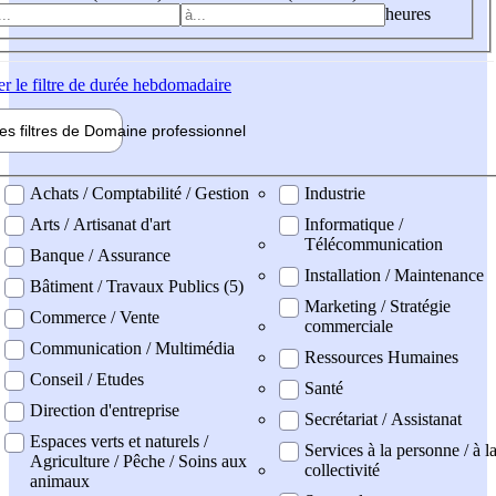
heures
er
le filtre de durée hebdomadaire
les filtres de
Domaine pro
fessionnel
ne professionel
Achats / Comptabilité / Gestion
Industrie
Arts / Artisanat d'art
Informatique /
Télécommunication
Banque / Assurance
Installation / Maintenance
Bâtiment / Travaux Publics (5)
Marketing / Stratégie
Commerce / Vente
commerciale
Communication / Multimédia
Ressources Humaines
Conseil / Etudes
Santé
Direction d'entreprise
Secrétariat / Assistanat
Espaces verts et naturels /
Services à la personne / à l
Agriculture / Pêche / Soins aux
collectivité
animaux