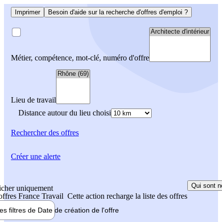
Imprimer
Besoin d'aide sur la recherche d'offres d'emploi ?
Métier, compétence, mot-clé, numéro d'offre
Lieu de travail
Distance autour du lieu choisi
Rechercher
des offres
Créer une alerte
Qui sont n
icher uniquement
 offres France Travail
Cette action recharge la liste des offres
les filtres de
Date de création
de l'offre