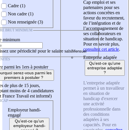
Cap emploi et ses
Cadre (1)
partenaires pour ses
actions concrètes en
Non cadre (1)
faveur du recrutement,
Non renseignée (3)
de l’intégration et de
l’accompagnement de
IRE BRUT MINIMUM
ses collaborateurs en
situation de handicap.
re minimum
Pour en savoir plus,
consultez cet article
.
ssez une périodicité pour le salaire saisi
Entreprise adaptée
NITÉS
Qu'est-ce qu'une
z parmi les 1ers à postuler
entreprise adaptée
?
urquoi serez-vous parmi les
premiers à postuler ?
L'entreprise adaptée
es de plus de 15 jours,
permet à un travailleur
tant moins de 4 candidatures
en situation de
t France Travail est informé)
handicap d'exercer
ICAP
une activité
professionnelle dans
Employeur handi-
des conditions
engagé
adaptées à ses
Qu'est-ce qu'un
capacités. Pour en
employeur handi-
savoir plus,
consultez