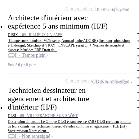
Ajouter cette offre à ma sélection
CDI
Temps plein
Architecte d'intérieur avec
expérience 5 ans minimum (H/F)
DISIX -
69 - RILLIEUX-LA-PAPE
-Compétences requises: Maîtrise de, Autocad, suite ADOBE (illustrator, photoshop
et Indesign), Sketchup et VRAY , ENSCAPE serait un + Normes de sécurité et
d'accessibilité des ERP Droit de...
CDI - Temps plein
Publié il y a 8 jours
Ajouter cette offre à ma sélection
CDI
Non renseigné
Technicien dessinateur en
agencement et architecture
d'intérieur (H/F)
DLSI -
69 - VILLEFRANCHE-SUR-SAÔNE
Description du poste : Le Groupe DLSI et son agence EMO DLSI recrutent pour un
de leurs clients, un Technicien bureau d'études confirmé en agencement TCE (h/f)
Votre mission Notre client...
CDI - Non renseigné