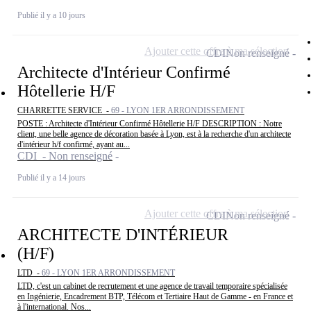
Publié il y a 10 jours
Ajouter cette offre à ma sélection
CDI
Non renseigné
Architecte d'Intérieur Confirmé
Hôtellerie H/F
CHARRETTE SERVICE -
69 - LYON 1ER ARRONDISSEMENT
POSTE : Architecte d'Intérieur Confirmé Hôtellerie H/F DESCRIPTION : Notre
client, une belle agence de décoration basée à Lyon, est à la recherche d'un architecte
d'intérieur h/f confirmé, ayant au...
CDI - Non renseigné
Publié il y a 14 jours
Ajouter cette offre à ma sélection
CDI
Non renseigné
ARCHITECTE D'INTÉRIEUR
(H/F)
LTD -
69 - LYON 1ER ARRONDISSEMENT
LTD, c'est un cabinet de recrutement et une agence de travail temporaire spécialisée
en Ingénierie, Encadrement BTP, Télécom et Tertiaire Haut de Gamme - en France et
à l'international. Nos...