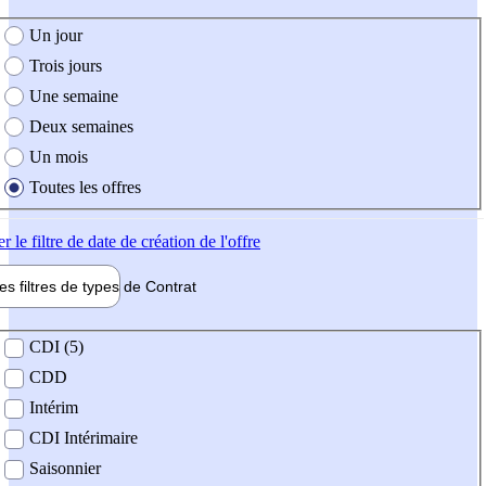
e création de l'offre
Un jour
Trois jours
Une semaine
Deux semaines
Un mois
Toutes les offres
er
le filtre de date de création de l'offre
les filtres de types de
Contrat
de contrat
CDI (5)
CDD
Intérim
CDI Intérimaire
Saisonnier