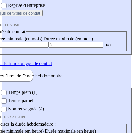
Reprise d'entreprise
plus
de types de contrat
 DE CONTRAT
ée de contrat
ée minimale (en mois)
Durée maximale (en mois)
mois
er
le filtre du type de contrat
les filtres de
Durée hebdo
madaire
 hebdomadaire
Temps plein (1)
Temps partiel
Non renseignée (4)
 HEBDOMADAIRE
cisez la durée hebdomadaire :
ée minimale (en heure)
Durée maximale (en heure)