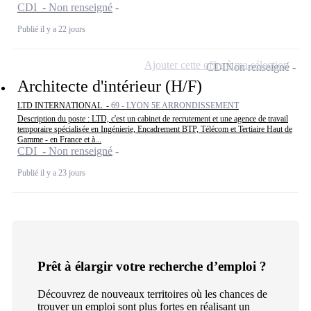
CDI - Non renseigné
Publié il y a 22 jours
Ajouter cette offre à ma sélection
CDI
Non renseigné
Architecte d'intérieur (H/F)
LTD INTERNATIONAL -
69 - LYON 5E ARRONDISSEMENT
Description du poste : LTD, c'est un cabinet de recrutement et une agence de travail
temporaire spécialisée en Ingénierie, Encadrement BTP, Télécom et Tertiaire Haut de
Gamme - en France et à...
CDI - Non renseigné
Publié il y a 23 jours
Prêt à élargir votre recherche d’emploi ?
Découvrez de nouveaux territoires où les chances de
trouver un emploi sont plus fortes en réalisant un