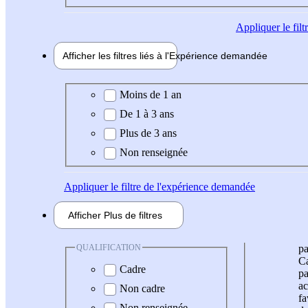
Appliquer
le fil
Afficher les filtres liés à l'
Expérience
demandée
Expérience demandée
Moins de 1 an
De 1 à 3 ans
Plus de 3 ans
Non renseignée
Appliquer
le filtre de l'expérience demandée
Afficher
Plus de
filtres
QUALIFICATION
pa
Ca
Cadre
pa
ac
Non cadre
fa
Non renseignée