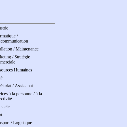
strie
rmatique /
écommunication
allation / Maintenance
eting / Stratégie
merciale
sources Humaines
té
étariat / Assistanat
ices à la personne / à la
ectivité
ctacle
rt
sport / Logistique