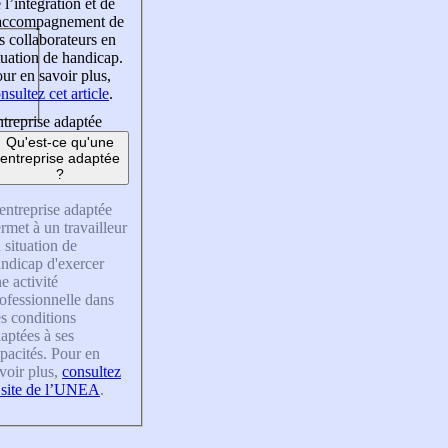
 l’intégration et de
’accompagnement de
s collaborateurs en
tuation de handicap.
ur en savoir plus,
nsultez cet article
.
treprise adaptée
Qu'est-ce qu'une
entreprise adaptée
?
entreprise adaptée
rmet à un travailleur
 situation de
ndicap d'exercer
e activité
ofessionnelle dans
s conditions
aptées à ses
pacités. Pour en
voir plus,
consultez
 site de l’UNEA
.