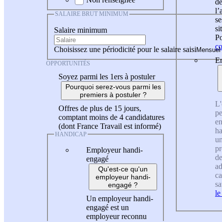
de
l
SALAIRE BRUT MINIMUM
se
si
Salaire minimum
Po
co
Choisissez une périodicité pour le salaire saisi
En
OPPORTUNITÉS
Soyez parmi les 1ers à postuler
Pourquoi serez-vous parmi les
premiers à postuler ?
L'
Offres de plus de 15 jours,
pe
comptant moins de 4 candidatures
en
(dont France Travail est informé)
ha
HANDICAP
un
pr
Employeur handi-
de
engagé
ad
Qu'est-ce qu'un
ca
employeur handi-
sa
engagé ?
le
Un employeur handi-
engagé est un
employeur reconnu