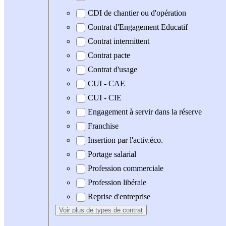
CDI de chantier ou d'opération
Contrat d'Engagement Educatif
Contrat intermittent
Contrat pacte
Contrat d'usage
CUI - CAE
CUI - CIE
Engagement à servir dans la réserve
Franchise
Insertion par l'activ.éco.
Portage salarial
Profession commerciale
Profession libérale
Reprise d'entreprise
Voir plus
de types de contrat