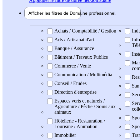
Appliquer
le filtre de durée hebdomadaire
Afficher les filtres de
Domaine pro
fessionnel
Domaine professionel
Achats / Comptabilité / Gestion
Indu
Arts / Artisanat d'art
Info
Tél
Banque / Assurance
Inst
Bâtiment / Travaux Publics
Mark
Commerce / Vente
com
Communication / Multimédia
Res
Conseil / Etudes
San
Direction d'entreprise
Secr
Espaces verts et naturels /
Serv
Agriculture / Pêche / Soins aux
coll
animaux
Spe
Hôtellerie - Restauration /
Tourisme / Animation
Spo
Immobilier
Tran