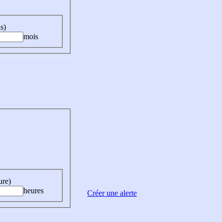
s)
mois
ure)
heures
Créer une alerte