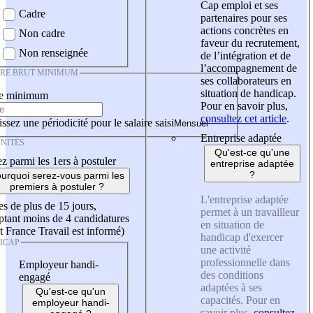
Cap emploi et ses
Cadre
partenaires pour ses
actions concrètes en
Non cadre
faveur du recrutement,
Non renseignée
de l’intégration et de
l’accompagnement de
IRE BRUT MINIMUM
ses collaborateurs en
situation de handicap.
re minimum
Pour en savoir plus,
consultez cet article
.
ssez une périodicité pour le salaire saisi
Entreprise adaptée
NITÉS
Qu'est-ce qu'une
z parmi les 1ers à postuler
entreprise adaptée
?
urquoi serez-vous parmi les
premiers à postuler ?
L'entreprise adaptée
es de plus de 15 jours,
permet à un travailleur
tant moins de 4 candidatures
en situation de
t France Travail est informé)
handicap d'exercer
ICAP
une activité
professionnelle dans
Employeur handi-
des conditions
engagé
adaptées à ses
Qu'est-ce qu'un
capacités. Pour en
employeur handi-
savoir plus,
consultez