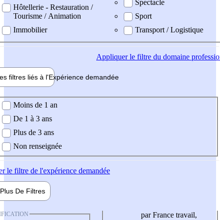
Spectacle
Hôtellerie - Restauration /
Tourisme / Animation
Sport
Immobilier
Transport / Logistique
Appliquer
le filtre du domaine professi
es filtres liés à l'
Expérience
demandée
ience demandée
Moins de 1 an
De 1 à 3 ans
Plus de 3 ans
Non renseignée
er
le filtre de l'expérience demandée
Plus De
Filtres
IFICATION
par France travail,