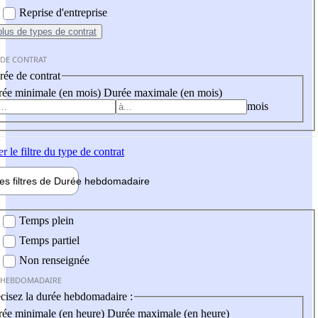
Reprise d'entreprise
plus
de types de contrat
 DE CONTRAT
ée de contrat
ée minimale (en mois)
Durée maximale (en mois)
mois
er
le filtre du type de contrat
les filtres de
Durée hebdo
madaire
 hebdomadaire
Temps plein
Temps partiel
Non renseignée
 HEBDOMADAIRE
cisez la durée hebdomadaire :
ée minimale (en heure)
Durée maximale (en heure)