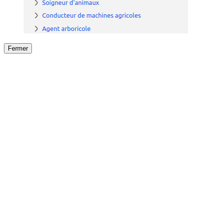
Fermer
Fermer
le détail de l'offre
/
Offre
sur
Offre précéden