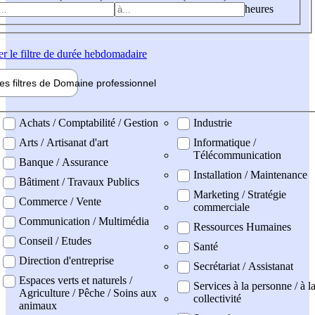
heures
er
le filtre de durée hebdomadaire
les filtres de
Domaine pro
fessionnel
ne professionel
Achats / Comptabilité / Gestion
Industrie
Arts / Artisanat d'art
Informatique /
Télécommunication
Banque / Assurance
Installation / Maintenance
Bâtiment / Travaux Publics
Marketing / Stratégie
Commerce / Vente
commerciale
Communication / Multimédia
Ressources Humaines
Conseil / Etudes
Santé
Direction d'entreprise
Secrétariat / Assistanat
Espaces verts et naturels /
Services à la personne / à l
Agriculture / Pêche / Soins aux
collectivité
animaux