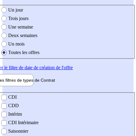
e création de l'offre
Un jour
Trois jours
Une semaine
Deux semaines
Un mois
Toutes les offres
er
le filtre de date de création de l'offre
les filtres de types de
Contrat
de contrat
CDI
CDD
Intérim
CDI Intérimaire
Saisonnier