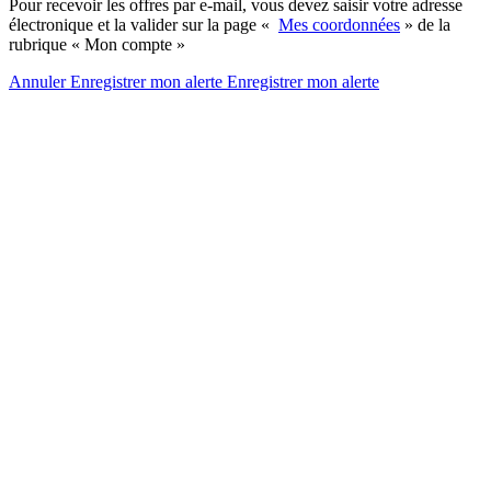
Pour recevoir les offres par e-mail, vous devez saisir votre adresse
électronique et la valider sur la page «
Mes coordonnées
» de la
rubrique « Mon compte »
Annuler
Enregistrer mon alerte
Enregistrer
mon alerte