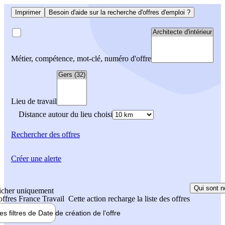
Imprimer
Besoin d'aide sur la recherche d'offres d'emploi ?
Métier, compétence, mot-clé, numéro d'offre
Lieu de travail
Distance autour du lieu choisi
Rechercher
des offres
Créer une alerte
Qui sont n
icher uniquement
 offres France Travail
Cette action recharge la liste des offres
les filtres de
Date de création
de l'offre