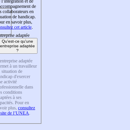
 l’intégration et de
’accompagnement de
s collaborateurs en
tuation de handicap.
ur en savoir plus,
nsultez cet article
.
treprise adaptée
Qu'est-ce qu'une
entreprise adaptée
?
entreprise adaptée
rmet à un travailleur
 situation de
ndicap d'exercer
e activité
ofessionnelle dans
s conditions
aptées à ses
pacités. Pour en
voir plus,
consultez
 site de l’UNEA
.