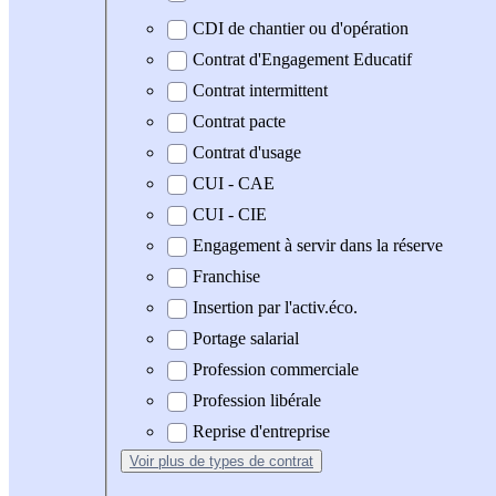
CDI de chantier ou d'opération
Contrat d'Engagement Educatif
Contrat intermittent
Contrat pacte
Contrat d'usage
CUI - CAE
CUI - CIE
Engagement à servir dans la réserve
Franchise
Insertion par l'activ.éco.
Portage salarial
Profession commerciale
Profession libérale
Reprise d'entreprise
Voir plus
de types de contrat