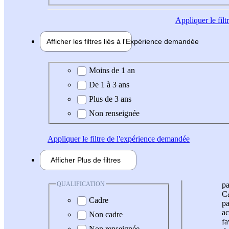
Appliquer
le fil
Afficher les filtres liés à l'
Expérience
demandée
Expérience demandée
Moins de 1 an
De 1 à 3 ans
Plus de 3 ans
Non renseignée
Appliquer
le filtre de l'expérience demandée
Afficher
Plus de
filtres
QUALIFICATION
pa
Ca
Cadre
pa
ac
Non cadre
fa
Non renseignée