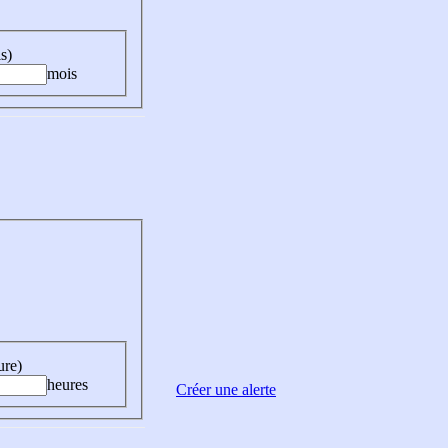
s)
mois
ure)
heures
Créer une alerte