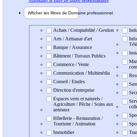
Appliquer
le filtre de durée hebdomadaire
Afficher les filtres de
Domaine pro
fessionnel
Domaine professionel
Achats / Comptabilité / Gestion
Indu
Arts / Artisanat d'art
Info
Tél
Banque / Assurance
Inst
Bâtiment / Travaux Publics
Mark
Commerce / Vente
com
Communication / Multimédia
Res
Conseil / Etudes
San
Direction d'entreprise
Secr
Espaces verts et naturels /
Serv
Agriculture / Pêche / Soins aux
coll
animaux
Spe
Hôtellerie - Restauration /
Tourisme / Animation
Spo
Immobilier
Tran