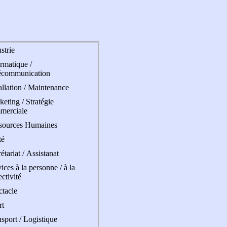
strie
rmatique /
écommunication
allation / Maintenance
eting / Stratégie
merciale
sources Humaines
té
étariat / Assistanat
ices à la personne / à la
ectivité
ctacle
rt
sport / Logistique