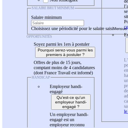
de
l
SALAIRE BRUT MINIMUM
se
si
Salaire minimum
Po
co
Choisissez une périodicité pour le salaire saisi
En
OPPORTUNITÉS
Soyez parmi les 1ers à postuler
Pourquoi serez-vous parmi les
premiers à postuler ?
L'
Offres de plus de 15 jours,
pe
comptant moins de 4 candidatures
en
(dont France Travail est informé)
ha
HANDICAP
un
pr
Employeur handi-
de
engagé
ad
Qu'est-ce qu'un
ca
employeur handi-
sa
engagé ?
le
Un employeur handi-
engagé est un
employeur reconnu