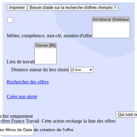
Imprimer
Besoin d'aide sur la recherche d'offres d'emploi ?
Métier, compétence, mot-clé, numéro d'offre
Lieu de travail
Distance autour du lieu choisi
Rechercher
des offres
Créer une alerte
Qui sont n
icher uniquement
 offres France Travail
Cette action recharge la liste des offres
les filtres de
Date de création
de l'offre