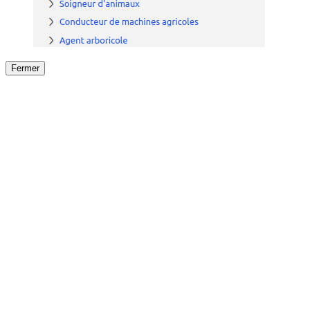
Fermer
Fermer
le détail de l'offre
/
Offre
sur
Offre précéden