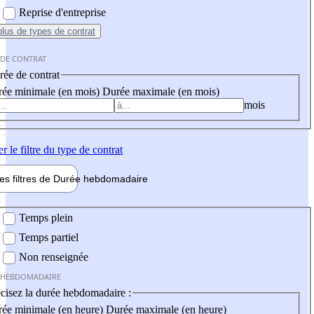
Reprise d'entreprise
plus
de types de contrat
 DE CONTRAT
ée de contrat
ée minimale (en mois)
Durée maximale (en mois)
mois
er
le filtre du type de contrat
les filtres de
Durée hebdo
madaire
 hebdomadaire
Temps plein
Temps partiel
Non renseignée
 HEBDOMADAIRE
cisez la durée hebdomadaire :
ée minimale (en heure)
Durée maximale (en heure)