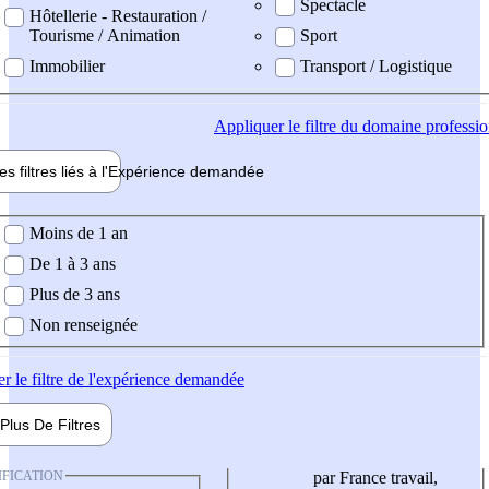
Spectacle
Hôtellerie - Restauration /
Tourisme / Animation
Sport
Immobilier
Transport / Logistique
Appliquer
le filtre du domaine professi
es filtres liés à l'
Expérience
demandée
ience demandée
Moins de 1 an
De 1 à 3 ans
Plus de 3 ans
Non renseignée
er
le filtre de l'expérience demandée
Plus De
Filtres
IFICATION
par France travail,