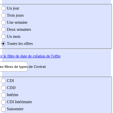
e création de l'offre
Un jour
Trois jours
Une semaine
Deux semaines
Un mois
Toutes les offres
er
le filtre de date de création de l'offre
les filtres de types de
Contrat
de contrat
CDI
CDD
Intérim
CDI Intérimaire
Saisonnier