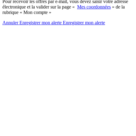
Pour recevoir les offres par e-mail, vous devez saisir votre adresse
électronique et la valider sur la page «
Mes coordonnées
» de la
rubrique « Mon compte »
Annuler
Enregistrer mon alerte
Enregistrer
mon alerte