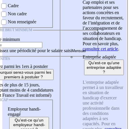
Cap emploi et ses
Cadre
partenaires pour ses
actions concrètes en
Non cadre
faveur du recrutement,
Non renseignée
de l’intégration et de
l’accompagnement de
IRE BRUT MINIMUM
ses collaborateurs en
situation de handicap.
re minimum
Pour en savoir plus,
consultez cet article
.
ssez une périodicité pour le salaire saisi
Entreprise adaptée
NITÉS
Qu'est-ce qu'une
z parmi les 1ers à postuler
entreprise adaptée
?
urquoi serez-vous parmi les
premiers à postuler ?
L'entreprise adaptée
es de plus de 15 jours,
permet à un travailleur
tant moins de 4 candidatures
en situation de
t France Travail est informé)
handicap d'exercer
ICAP
une activité
professionnelle dans
Employeur handi-
des conditions
engagé
adaptées à ses
Qu'est-ce qu'un
capacités. Pour en
employeur handi-
savoir plus,
consultez