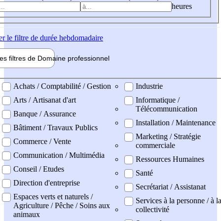
heures
er
le filtre de durée hebdomadaire
les filtres de
Domaine pro
fessionnel
ne professionel
Achats / Comptabilité / Gestion
Industrie
Arts / Artisanat d'art
Informatique /
Télécommunication
Banque / Assurance
Installation / Maintenance
Bâtiment / Travaux Publics
Marketing / Stratégie
Commerce / Vente
commerciale
Communication / Multimédia
Ressources Humaines
Conseil / Etudes
Santé
Direction d'entreprise
Secrétariat / Assistanat
Espaces verts et naturels /
Services à la personne / à l
Agriculture / Pêche / Soins aux
collectivité
animaux