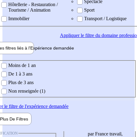
Spectacle
Hôtellerie - Restauration /
Tourisme / Animation
Sport
Immobilier
Transport / Logistique
Appliquer
le filtre du domaine professi
es filtres liés à l'
Expérience
demandée
ience demandée
Moins de 1 an
De 1 à 3 ans
Plus de 3 ans
Non renseignée (1)
er
le filtre de l'expérience demandée
Plus De
Filtres
IFICATION
par France travail,