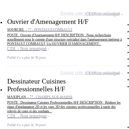
Ajouter cette offre à ma sélection
CDI
Non renseigné
Ouvrier d'Amenagement H/F
SOURCIEL -
77 - PONTAULT-COMBAULT
POSTE : Ouvrier d'Amenagement H/F DESCRIPTION : Nous recherchons
actuellement pour le compte d'une structure spécialisé dans l'aménagement intérieur à
PONTAULT COMBAULT, Un OUVRIER D'AMENAGEMENT...
CDI - Non renseigné
Publié il y a plus de 30 jours
Ajouter cette offre à ma sélection
CDI
Non renseigné
Dessinateur Cuisines
Professionnelles H/F
MAXIPLAN -
77 - CHAMPS-SUR-MARNE
POSTE : Dessinateur Cuisines Professionnelles H/F DESCRIPTION : Réaliser les
plans d'implantation 2D et les vues 3D des cuisines professionnelles à partir des
relevés de cotes et des souhaits...
CDI - Non renseigné
Publié il y a plus de 30 jours