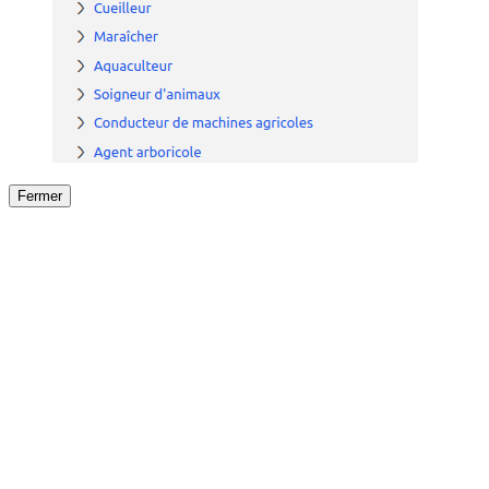
Fermer
Fermer
le détail de l'offre
/
Offre
sur
Offre précéden