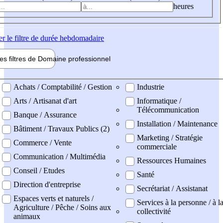
heures
er
le filtre de durée hebdomadaire
les filtres de
Domaine pro
fessionnel
ne professionel
Achats / Comptabilité / Gestion
Industrie
Arts / Artisanat d'art
Informatique /
Télécommunication
Banque / Assurance
Installation / Maintenance
Bâtiment / Travaux Publics (2)
Marketing / Stratégie
Commerce / Vente
commerciale
Communication / Multimédia
Ressources Humaines
Conseil / Etudes
Santé
Direction d'entreprise
Secrétariat / Assistanat
Espaces verts et naturels /
Services à la personne / à l
Agriculture / Pêche / Soins aux
collectivité
animaux