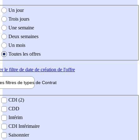
e création de l'offre
Un jour
Trois jours
Une semaine
Deux semaines
Un mois
Toutes les offres
er
le filtre de date de création de l'offre
les filtres de types de
Contrat
de contrat
CDI (2)
CDD
Intérim
CDI Intérimaire
Saisonnier