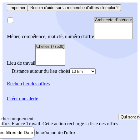
Imprimer
Besoin d'aide sur la recherche d'offres d'emploi ?
Métier, compétence, mot-clé, numéro d'offre
Lieu de travail
Distance autour du lieu choisi
Rechercher
des offres
Créer une alerte
Qui sont n
icher uniquement
 offres France Travail
Cette action recharge la liste des offres
les filtres de
Date de création
de l'offre