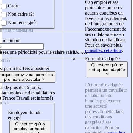
Cap emploi et ses
Cadre
partenaires pour ses
actions concrètes en
Non cadre (2)
faveur du recrutement,
Non renseignée
de l’intégration et de
l’accompagnement de
IRE BRUT MINIMUM
ses collaborateurs en
situation de handicap.
re minimum
Pour en savoir plus,
consultez cet article
.
ssez une périodicité pour le salaire saisi
Entreprise adaptée
NITÉS
Qu'est-ce qu'une
z parmi les 1ers à postuler
entreprise adaptée
?
urquoi serez-vous parmi les
premiers à postuler ?
L'entreprise adaptée
es de plus de 15 jours,
permet à un travailleur
tant moins de 4 candidatures
en situation de
t France Travail est informé)
handicap d'exercer
ICAP
une activité
professionnelle dans
Employeur handi-
des conditions
engagé
adaptées à ses
Qu'est-ce qu'un
capacités. Pour en
employeur handi-
savoir plus,
consultez