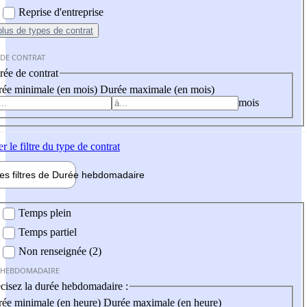
Reprise d'entreprise
plus
de types de contrat
 DE CONTRAT
ée de contrat
ée minimale (en mois)
Durée maximale (en mois)
mois
er
le filtre du type de contrat
les filtres de
Durée hebdo
madaire
 hebdomadaire
Temps plein
Temps partiel
Non renseignée (2)
 HEBDOMADAIRE
cisez la durée hebdomadaire :
ée minimale (en heure)
Durée maximale (en heure)