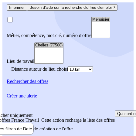
Imprimer
Besoin d'aide sur la recherche d'offres d'emploi ?
Métier, compétence, mot-clé, numéro d'offre
Lieu de travail
Distance autour du lieu choisi
Rechercher
des offres
Créer une alerte
Qui sont n
icher uniquement
 offres France Travail
Cette action recharge la liste des offres
les filtres de
Date de création
de l'offre