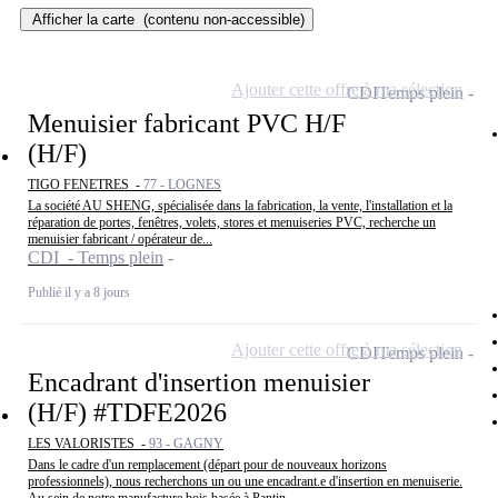
Afficher la carte
(contenu non-accessible)
Ajouter cette offre à ma sélection
CDI
Temps plein
Menuisier fabricant PVC H/F
(H/F)
TIGO FENETRES -
77 - LOGNES
La société AU SHENG, spécialisée dans la fabrication, la vente, l'installation et la
réparation de portes, fenêtres, volets, stores et menuiseries PVC, recherche un
menuisier fabricant / opérateur de...
CDI - Temps plein
Publié il y a 8 jours
Ajouter cette offre à ma sélection
CDI
Temps plein
Encadrant d'insertion menuisier
(H/F) #TDFE2026
LES VALORISTES -
93 - GAGNY
Dans le cadre d'un remplacement (départ pour de nouveaux horizons
professionnels), nous recherchons un ou une encadrant.e d'insertion en menuiserie.