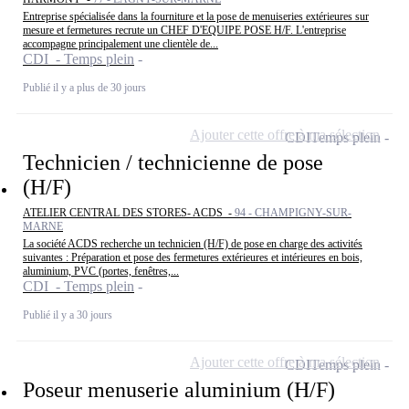
Entreprise spécialisée dans la fourniture et la pose de menuiseries extérieures sur
mesure et fermetures recrute un CHEF D'EQUIPE POSE H/F. L'entreprise
accompagne principalement une clientèle de...
CDI - Temps plein
Publié il y a plus de 30 jours
Ajouter cette offre à ma sélection
CDI
Temps plein
Technicien / technicienne de pose
(H/F)
ATELIER CENTRAL DES STORES- ACDS -
94 - CHAMPIGNY-SUR-
MARNE
La société ACDS recherche un technicien (H/F) de pose en charge des activités
suivantes : Préparation et pose des fermetures extérieures et intérieures en bois,
aluminium, PVC (portes, fenêtres,...
CDI - Temps plein
Publié il y a 30 jours
Ajouter cette offre à ma sélection
CDI
Temps plein
Poseur menuserie aluminium (H/F)