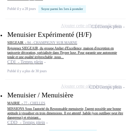
Publié il y a 28 jours
Soyez parmi les 1ers à postuler
Ajouter cette offre à ma sélection
CDI
Temps plein
Menuisier Expérimenté (H/F)
SIEGEAIR -
94 - CHAMPIGNY SUR MARNE
Rejoignez SIEGEAIR, du groupe Atelier d'Excellence, maison d'exception en
tapisserie décoration, spécialisée dans l'hyper luxe. Pour garantir une autonomie
totale et une qualité irréprochable, nous...
CDI - Temps plein
Publié il y a plus de 30 jours
Ajouter cette offre à ma sélection
CDD
Temps plein
Menuisier / Menuisière
MAIRIE -
77 - CHELLES
MISSIONS Sous l'autorité du Responsable menuiserie, l'agent possède une bonne
aptitude à visualiser en trois dimensions. Il est attentif, habile (son outillage peut être
dangereux) et résistant...
CDD - Temps plein