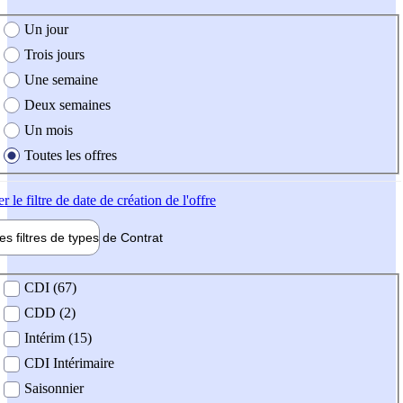
e création de l'offre
Un jour
Trois jours
Une semaine
Deux semaines
Un mois
Toutes les offres
er
le filtre de date de création de l'offre
les filtres de types de
Contrat
de contrat
CDI (67)
CDD (2)
Intérim (15)
CDI Intérimaire
Saisonnier