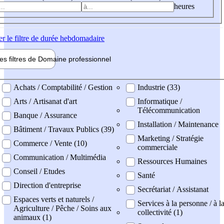
heures
er
le filtre de durée hebdomadaire
les filtres de
Domaine pro
fessionnel
ne professionel
Achats / Comptabilité / Gestion
Industrie (33)
Arts / Artisanat d'art
Informatique /
Télécommunication
Banque / Assurance
Installation / Maintenance
Bâtiment / Travaux Publics (39)
Marketing / Stratégie
Commerce / Vente (10)
commerciale
Communication / Multimédia
Ressources Humaines
Conseil / Etudes
Santé
Direction d'entreprise
Secrétariat / Assistanat
Espaces verts et naturels /
Services à la personne / à l
Agriculture / Pêche / Soins aux
collectivité (1)
animaux (1)