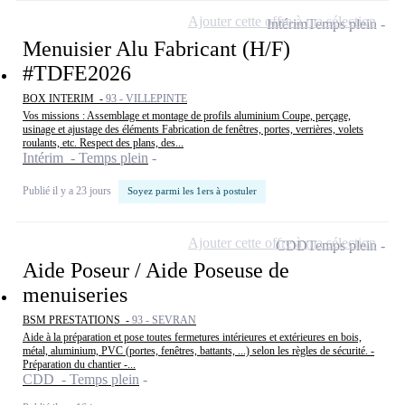
Ajouter cette offre à ma sélection
Intérim
Temps plein
Menuisier Alu Fabricant (H/F)
#TDFE2026
BOX INTERIM -
93 - VILLEPINTE
Vos missions : Assemblage et montage de profils aluminium Coupe, perçage,
usinage et ajustage des éléments Fabrication de fenêtres, portes, verrières, volets
roulants, etc. Respect des plans, des...
Intérim - Temps plein
Publié il y a 23 jours
Soyez parmi les 1ers à postuler
Ajouter cette offre à ma sélection
CDD
Temps plein
Aide Poseur / Aide Poseuse de
menuiseries
BSM PRESTATIONS -
93 - SEVRAN
Aide à la préparation et pose toutes fermetures intérieures et extérieures en bois,
métal, aluminium, PVC (portes, fenêtres, battants, ...) selon les règles de sécurité. -
Préparation du chantier -...
CDD - Temps plein