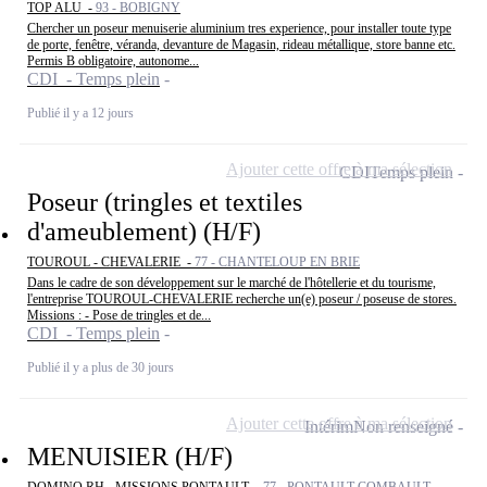
TOP ALU -
93 - BOBIGNY
Chercher un poseur menuiserie aluminium tres experience, pour installer toute type
de porte, fenêtre, véranda, devanture de Magasin, rideau métallique, store banne etc.
Permis B obligatoire, autonome...
CDI - Temps plein
Publié il y a 12 jours
Ajouter cette offre à ma sélection
CDI
Temps plein
Poseur (tringles et textiles
d'ameublement) (H/F)
TOUROUL - CHEVALERIE -
77 - CHANTELOUP EN BRIE
Dans le cadre de son développement sur le marché de l'hôtellerie et du tourisme,
l'entreprise TOUROUL-CHEVALERIE recherche un(e) poseur / poseuse de stores.
Missions : - Pose de tringles et de...
CDI - Temps plein
Publié il y a plus de 30 jours
Ajouter cette offre à ma sélection
Intérim
Non renseigné
MENUISIER (H/F)
DOMINO RH - MISSIONS PONTAULT -
77 - PONTAULT-COMBAULT