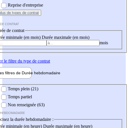
Reprise d'entreprise
plus
de types de contrat
 DE CONTRAT
ée de contrat
ée minimale (en mois)
Durée maximale (en mois)
mois
er
le filtre du type de contrat
les filtres de
Durée hebdo
madaire
 hebdomadaire
Temps plein (21)
Temps partiel
Non renseignée (63)
 HEBDOMADAIRE
cisez la durée hebdomadaire :
ée minimale (en heure)
Durée maximale (en heure)