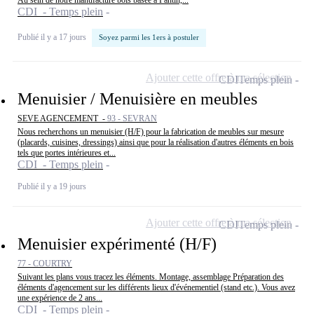
Au sein de notre manufacture bois basée à Pantin,...
CDI - Temps plein
Publié il y a 17 jours
Soyez parmi les 1ers à postuler
Ajouter cette offre à ma sélection
CDI
Temps plein
Menuisier / Menuisière en meubles
SEVE AGENCEMENT -
93 - SEVRAN
Nous recherchons un menuisier (H/F) pour la fabrication de meubles sur mesure
(placards, cuisines, dressings) ainsi que pour la réalisation d'autres éléments en bois
tels que portes intérieures et...
CDI - Temps plein
Publié il y a 19 jours
Ajouter cette offre à ma sélection
CDI
Temps plein
Menuisier expérimenté (H/F)
77 - COURTRY
Suivant les plans vous tracez les éléments. Montage, assemblage Préparation des
éléments d'agencement sur les différents lieux d'événementiel (stand etc.). Vous avez
une expérience de 2 ans...
CDI - Temps plein