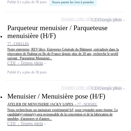
Publié il y a plus de 30 jours
Soyez parmi les 1ers à postuler
Ajouter cette offre à ma sélection
CDI
Temps plein
Parqueteur menuisier / Parqueteuse
menuisière (H/F)
77 - CHELLES
Notre entreprise, REV'déco, Entreprise Générale du Bâtiment, spécialisée dans la
rénovation de l'habitat en Ile-de-France depuis plus de 20 ans, recherche le profil
suivant : Parqueteur Menuisier...
CDI - Temps plein
Publié il y a plus de 30 jours
Ajouter cette offre à ma sélection
CDI
Temps plein
Menuisier / Menuisière pose (H/F)
ATELIER DE MENUISERIE JACKY LOPES -
77 - NOISIEL
Nous recherchons un menuisier expérimenté h/f, pour rejoindre notre équipe. Le
candidat(e) retenu(e) sera responsable de la conception et de la fabrication de
meubles, d'armoires et d'autres...
CDI - Temps plein