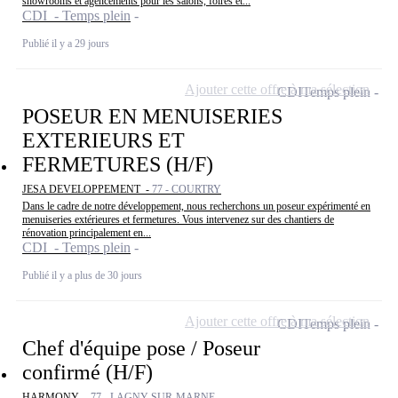
showrooms et agencements pour les salons, foires et...
CDI - Temps plein
Publié il y a 29 jours
Ajouter cette offre à ma sélection
CDI
Temps plein
POSEUR EN MENUISERIES
EXTERIEURS ET
FERMETURES (H/F)
JESA DEVELOPPEMENT -
77 - COURTRY
Dans le cadre de notre développement, nous recherchons un poseur expérimenté en
menuiseries extérieures et fermetures. Vous intervenez sur des chantiers de
rénovation principalement en...
CDI - Temps plein
Publié il y a plus de 30 jours
Ajouter cette offre à ma sélection
CDI
Temps plein
Chef d'équipe pose / Poseur
confirmé (H/F)
HARMONY -
77 - LAGNY-SUR-MARNE