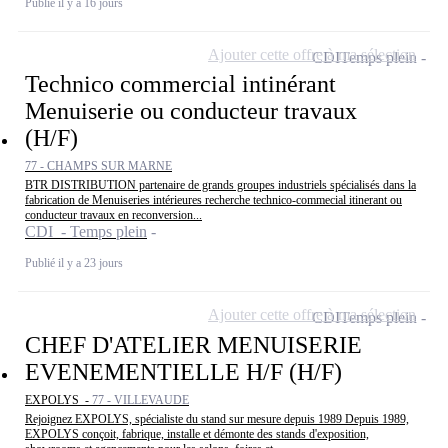
Publié il y a 16 jours
Ajouter cette offre à ma sélection
CDI
Temps plein
Technico commercial intinérant
Menuiserie ou conducteur travaux
(H/F)
77 - CHAMPS SUR MARNE
BTR DISTRIBUTION partenaire de grands groupes industriels spécialisés dans la
fabrication de Menuiseries intérieures recherche technico-commecial itinerant ou
conducteur travaux en reconversion...
CDI - Temps plein
Publié il y a 23 jours
Ajouter cette offre à ma sélection
CDI
Temps plein
CHEF D'ATELIER MENUISERIE
EVENEMENTIELLE H/F (H/F)
EXPOLYS -
77 - VILLEVAUDE
Rejoignez EXPOLYS, spécialiste du stand sur mesure depuis 1989 Depuis 1989,
EXPOLYS conçoit, fabrique, installe et démonte des stands d'exposition,