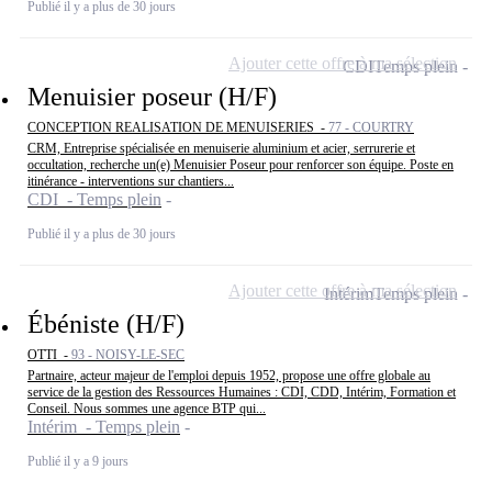
Publié il y a plus de 30 jours
Ajouter cette offre à ma sélection
CDI
Temps plein
Menuisier poseur (H/F)
CONCEPTION REALISATION DE MENUISERIES -
77 - COURTRY
CRM, Entreprise spécialisée en menuiserie aluminium et acier, serrurerie et
occultation, recherche un(e) Menuisier Poseur pour renforcer son équipe. Poste en
itinérance - interventions sur chantiers...
CDI - Temps plein
Publié il y a plus de 30 jours
Ajouter cette offre à ma sélection
Intérim
Temps plein
Ébéniste (H/F)
OTTI -
93 - NOISY-LE-SEC
Partnaire, acteur majeur de l'emploi depuis 1952, propose une offre globale au
service de la gestion des Ressources Humaines : CDI, CDD, Intérim, Formation et
Conseil. Nous sommes une agence BTP qui...
Intérim - Temps plein
Publié il y a 9 jours