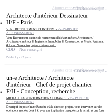
Ajouter cette offre à ma sélection
CDD
Non renseigné
Architecte d'intérieur Dessinateur
H/F - Paris
VENE RECRUTEMENT ET INTÉRIM -
75 - PARIS 1ER
ARRONDISSEMENT
Vene Recrutement, cabinet de recrutement dédié aux métiers Architecture /
Architecture intérieur & Ingénierie, Immobilier & Construction et Mode / Artisanat
& Luxe. Notre client, agence intervenant...
CDD - Non renseigné
Publié il y a 22 jours
Ajouter cette offre à ma sélection
CDI
Non renseigné
un-e Architecte / Architecte
d'intérieur - Chef de projet chantier
F/H - Conception, recherche
MICHAEL PAGE INTERNATIONAL FRANCE -
75 - PARIS 11E
ARRONDISSEMENT
Descriptif du poste:\n\n\nRattaché-e à la direction projets, vous intervenez sur des
opérations menées de A à Z, avec une implication marquée sur le terrain et une forte