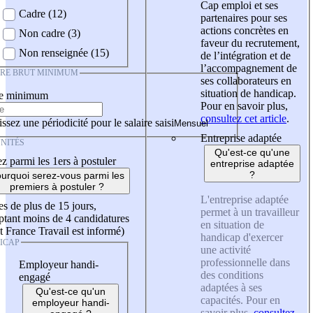
Cap emploi et ses
Cadre (12)
partenaires pour ses
actions concrètes en
Non cadre (3)
faveur du recrutement,
Non renseignée (15)
de l’intégration et de
l’accompagnement de
IRE BRUT MINIMUM
ses collaborateurs en
situation de handicap.
re minimum
Pour en savoir plus,
consultez cet article
.
ssez une périodicité pour le salaire saisi
Entreprise adaptée
NITÉS
Qu'est-ce qu'une
z parmi les 1ers à postuler
entreprise adaptée
?
urquoi serez-vous parmi les
premiers à postuler ?
L'entreprise adaptée
es de plus de 15 jours,
permet à un travailleur
tant moins de 4 candidatures
en situation de
t France Travail est informé)
handicap d'exercer
ICAP
une activité
professionnelle dans
Employeur handi-
des conditions
engagé
adaptées à ses
Qu'est-ce qu'un
capacités. Pour en
employeur handi-
savoir plus,
consultez