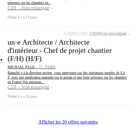
présence sur les chantiers en...
CDI - Non renseigné
Publié il y a 23 jours
Ajouter cette offre à ma sélection
CDI
Non renseigné
un·e Architecte / Architecte
d'intérieur - Chef de projet chantier
(F/H) (H/F)
MICHAEL PAGE -
75 - PARIS
Rattaché·e à la direction projets, vous intervenez sur des opérations menées de A à
Z, avec une implication marquée sur le terrain et une forte présence sur les chantiers
en France.Vos missions...
CDI - Non renseigné
Publié il y a 26 jours
Afficher les 20 offres suivantes