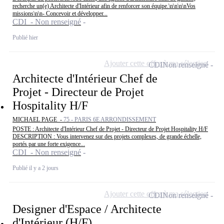
recherche un(e) Architecte d'Intérieur afin de renforcer son équipe.\n\n\n\nVos
missions\n\n- Concevoir et développer...
CDI - Non renseigné
Publié hier
Ajouter cette offre à ma sélection
CDI
Non renseigné
Architecte d'Intérieur Chef de
Projet - Directeur de Projet
Hospitality H/F
MICHAEL PAGE -
75 - PARIS 6E ARRONDISSEMENT
POSTE : Architecte d'Intérieur Chef de Projet - Directeur de Projet Hospitality H/F
DESCRIPTION : Vous intervenez sur des projets complexes, de grande échelle,
portés par une forte exigence...
CDI - Non renseigné
Publié il y a 2 jours
Ajouter cette offre à ma sélection
CDI
Non renseigné
Designer d'Espace / Architecte
d'Intérieur (H/F)