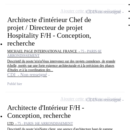
Ajouter cette offre à ma sélection
CDI
Non renseigné
Architecte d'intérieur Chef de
projet / Directeur de projet
Hospitality F/H - Conception,
recherche
MICHAEL PAGE INTERNATIONAL FRANCE -
75 - PARIS 6E
ARRONDISSEMENT
Descriptif du poste:\n\n\nVous intervenez sur des projets complexes, de grande
échelle, portés par une forte exigence architecturale et à la précision des phases
d'études et à la coordination des...
CDI - Non renseigné
Publié hier
Ajouter cette offre à ma sélection
CDI
Non renseigné
Architecte d'Intérieur F/H -
Conception, recherche
LTD -
75 - PARIS 16E ARRONDISSEMENT
Descriptif du poste:\n\nNotre client, une agence d'architecture haut de gamme,