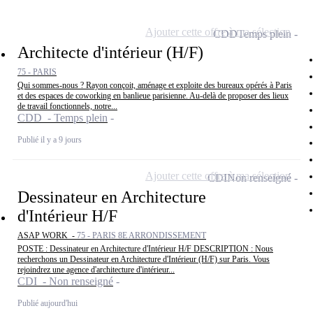
Ajouter cette offre à ma sélection
CDD
Temps plein
Architecte d'intérieur (H/F)
75 - PARIS
Qui sommes-nous ? Rayon conçoit, aménage et exploite des bureaux opérés à Paris
et des espaces de coworking en banlieue parisienne. Au-delà de proposer des lieux
de travail fonctionnels, notre...
CDD - Temps plein
Publié il y a 9 jours
Ajouter cette offre à ma sélection
CDI
Non renseigné
Dessinateur en Architecture
d'Intérieur H/F
ASAP WORK -
75 - PARIS 8E ARRONDISSEMENT
POSTE : Dessinateur en Architecture d'Intérieur H/F DESCRIPTION : Nous
recherchons un Dessinateur en Architecture d'Intérieur (H/F) sur Paris. Vous
rejoindrez une agence d'architecture d'intérieur...
CDI - Non renseigné
Publié aujourd'hui