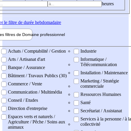
heures
er
le filtre de durée hebdomadaire
les filtres de
Domaine pro
fessionnel
ne professionel
Achats / Comptabilité / Gestion
Industrie
Arts / Artisanat d'art
Informatique /
Télécommunication
Banque / Assurance
Installation / Maintenance
Bâtiment / Travaux Publics (30)
Marketing / Stratégie
Commerce / Vente
commerciale
Communication / Multimédia
Ressources Humaines
Conseil / Etudes
Santé
Direction d'entreprise
Secrétariat / Assistanat
Espaces verts et naturels /
Services à la personne / à l
Agriculture / Pêche / Soins aux
collectivité
animaux