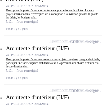
75 - PARIS 9E ARRONDISSEMENT
Description du poste : Vous aurez notamment pour mission de piloter plusieurs
projets internationaux d'envergure, de la conception à la livraison garantir la qualité,
les délais, les budgets et la...
CDI - Non renseigné
Publié il y a 2 jours
Ajouter cette offre à ma sélection
CDI
Non renseigné
Architecte d'intérieur (H/F)
75 - PARIS 9E ARRONDISSEMENT
Description du poste : Vous intervenez sur des projets complexes, de grande échelle,
portés par une forte exigence architecturale et à la précision des phases d'études et à
la coordination des...
CDI - Non renseigné
Publié il y a 5 jours
Ajouter cette offre à ma sélection
CDD
Non renseigné
Architecte d'intérieur (H/F)
75 - PARIS 9E ARRONDISSEMENT