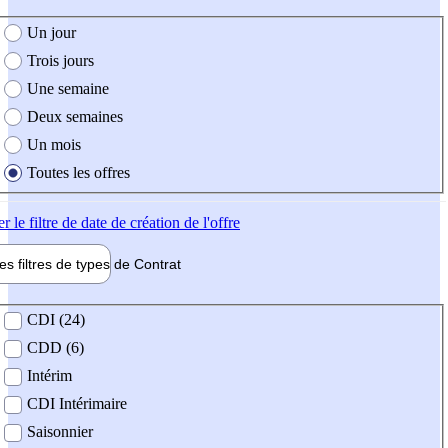
e création de l'offre
Un jour
Trois jours
Une semaine
Deux semaines
Un mois
Toutes les offres
er
le filtre de date de création de l'offre
les filtres de types de
Contrat
de contrat
CDI (24)
CDD (6)
Intérim
CDI Intérimaire
Saisonnier