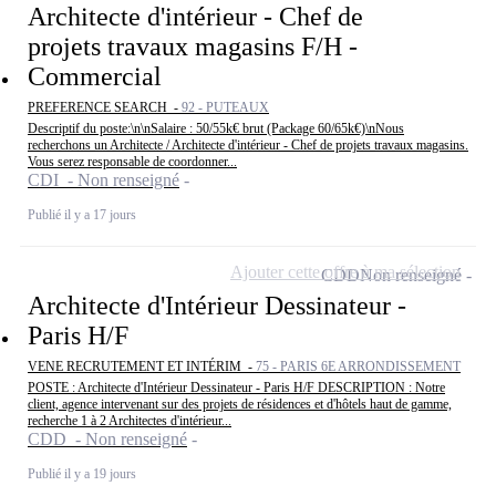
Architecte d'intérieur - Chef de
projets travaux magasins F/H -
Commercial
PREFERENCE SEARCH -
92 - PUTEAUX
Descriptif du poste:\n\nSalaire : 50/55k€ brut (Package 60/65k€)\nNous
recherchons un Architecte / Architecte d'intérieur - Chef de projets travaux magasins.
Vous serez responsable de coordonner...
CDI - Non renseigné
Publié il y a 17 jours
Ajouter cette offre à ma sélection
CDD
Non renseigné
Architecte d'Intérieur Dessinateur -
Paris H/F
VENE RECRUTEMENT ET INTÉRIM -
75 - PARIS 6E ARRONDISSEMENT
POSTE : Architecte d'Intérieur Dessinateur - Paris H/F DESCRIPTION : Notre
client, agence intervenant sur des projets de résidences et d'hôtels haut de gamme,
recherche 1 à 2 Architectes d'intérieur...
CDD - Non renseigné
Publié il y a 19 jours