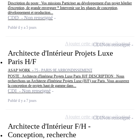
Description du poste : Vos missions Participer au développement d'un projet hôtelier
d'exception, de grande envergure * Intervenir sur les phases de conception,
développement et production...
CDD - Non renseigné
Publié il y a 5 jours
Ajouter cette offre à ma sélection
CDI
Non renseigné
Architecte d'Intérieur Projets Luxe
Paris H/F
ASAP WORK -
75 - PARIS 9E ARRONDISSEMENT
POSTE : Architecte d'Intérieur Projets Luxe Paris H/F DESCRIPTION : Nous
recherchons un Architecte d'Intérieur Projets Luxe (H/F) sur Paris. Vous assurerez
la conception de projets haut de gamme dans...
CDI - Non renseigné
Publié il y a 7 jours
Ajouter cette offre à ma sélection
CDI
Non renseigné
Architecte d'Intérieur F/H -
Conception, recherche