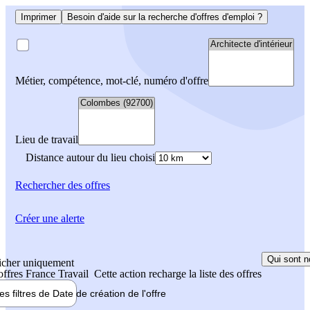
Imprimer
Besoin d'aide sur la recherche d'offres d'emploi ?
Métier, compétence, mot-clé, numéro d'offre
Lieu de travail
Distance autour du lieu choisi
Rechercher
des offres
Créer une alerte
Qui sont n
icher uniquement
 offres France Travail
Cette action recharge la liste des offres
les filtres de
Date de création
de l'offre