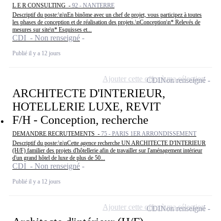
L E R CONSULTING -
92 - NANTERRE
Descriptif du poste:\n\nEn binôme avec un chef de projet, vous participez à toutes
les phases de conception et de réalisation des projets.\nConception\n* Relevés de
mesures sur site\n* Esquisses et...
CDI - Non renseigné
Publié il y a 12 jours
Ajouter cette offre à ma sélection
CDI
Non renseigné
ARCHITECTE D'INTERIEUR,
HOTELLERIE LUXE, REVIT
F/H - Conception, recherche
DEMANDRE RECRUTEMENTS -
75 - PARIS 1ER ARRONDISSEMENT
Descriptif du poste:\n\nCette agence recherche UN ARCHITECTE D'INTERIEUR
(H/F) familier des projets d'hôtellerie afin de travailler sur l'aménagement intérieur
d'un grand hôtel de luxe de plus de 50...
CDI - Non renseigné
Publié il y a 12 jours
Ajouter cette offre à ma sélection
CDI
Non renseigné