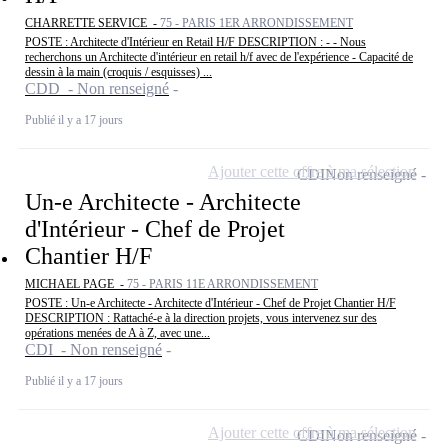
CHARRETTE SERVICE -
75 - PARIS 1ER ARRONDISSEMENT
POSTE : Architecte d'Intérieur en Retail H/F DESCRIPTION : - - Nous
recherchons un Architecte d'intérieur en retail h/f avec de l'expérience - Capacité de
dessin à la main (croquis / esquisses) ...
CDD - Non renseigné
Publié il y a 17 jours
Ajouter cette offre à ma sélection
CDI
Non renseigné
Un-e Architecte - Architecte
d'Intérieur - Chef de Projet
Chantier H/F
MICHAEL PAGE -
75 - PARIS 11E ARRONDISSEMENT
POSTE : Un-e Architecte - Architecte d'Intérieur - Chef de Projet Chantier H/F
DESCRIPTION : Rattaché-e à la direction projets, vous intervenez sur des
opérations menées de A à Z, avec une...
CDI - Non renseigné
Publié il y a 17 jours
Ajouter cette offre à ma sélection
CDI
Non renseigné