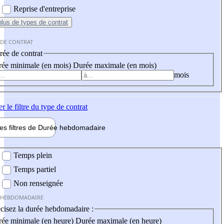
Reprise d'entreprise
plus
de types de contrat
 DE CONTRAT
ée de contrat
ée minimale (en mois)
Durée maximale (en mois)
mois
er
le filtre du type de contrat
les filtres de
Durée hebdo
madaire
 hebdomadaire
Temps plein
Temps partiel
Non renseignée
 HEBDOMADAIRE
cisez la durée hebdomadaire :
ée minimale (en heure)
Durée maximale (en heure)