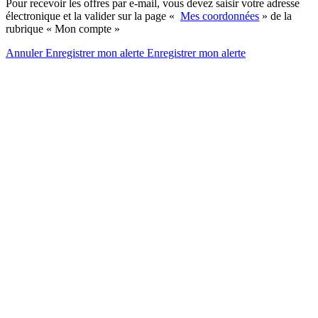
Pour recevoir les offres par e-mail, vous devez saisir votre adresse
électronique et la valider sur la page «
Mes coordonnées
» de la
rubrique « Mon compte »
Annuler
Enregistrer mon alerte
Enregistrer
mon alerte