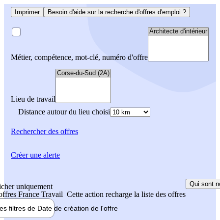
Imprimer
Besoin d'aide sur la recherche d'offres d'emploi ?
Métier, compétence, mot-clé, numéro d'offre
Lieu de travail
Distance autour du lieu choisi
Rechercher
des offres
Créer une alerte
Qui sont n
icher uniquement
 offres France Travail
Cette action recharge la liste des offres
les filtres de
Date de création
de l'offre