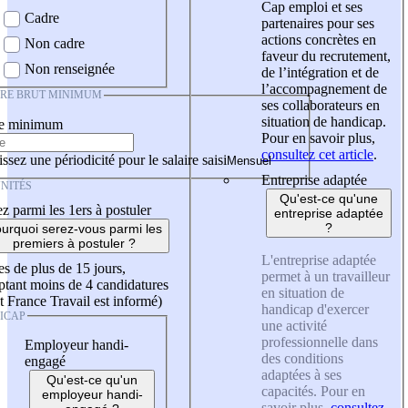
Cap emploi et ses
Cadre
partenaires pour ses
actions concrètes en
Non cadre
faveur du recrutement,
Non renseignée
de l’intégration et de
l’accompagnement de
IRE BRUT MINIMUM
ses collaborateurs en
situation de handicap.
re minimum
Pour en savoir plus,
consultez cet article
.
ssez une périodicité pour le salaire saisi
Entreprise adaptée
NITÉS
Qu'est-ce qu'une
z parmi les 1ers à postuler
entreprise adaptée
?
urquoi serez-vous parmi les
premiers à postuler ?
L'entreprise adaptée
es de plus de 15 jours,
permet à un travailleur
tant moins de 4 candidatures
en situation de
t France Travail est informé)
handicap d'exercer
ICAP
une activité
professionnelle dans
Employeur handi-
des conditions
engagé
adaptées à ses
Qu'est-ce qu'un
capacités. Pour en
employeur handi-
savoir plus,
consultez