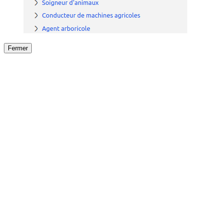
Fermer
Fermer
le détail de l'offre
/
Offre
sur
Offre précéden