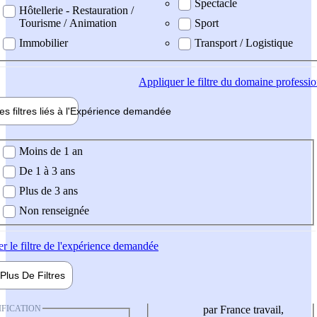
Spectacle
Hôtellerie - Restauration /
Tourisme / Animation
Sport
Immobilier
Transport / Logistique
Appliquer
le filtre du domaine professi
es filtres liés à l'
Expérience
demandée
ience demandée
Moins de 1 an
De 1 à 3 ans
Plus de 3 ans
Non renseignée
er
le filtre de l'expérience demandée
Plus De
Filtres
IFICATION
par France travail,