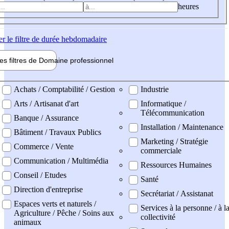
heures
er
le filtre de durée hebdomadaire
les filtres de
Domaine pro
fessionnel
ne professionel
Achats / Comptabilité / Gestion
Industrie
Arts / Artisanat d'art
Informatique /
Télécommunication
Banque / Assurance
Installation / Maintenance
Bâtiment / Travaux Publics
Marketing / Stratégie
Commerce / Vente
commerciale
Communication / Multimédia
Ressources Humaines
Conseil / Etudes
Santé
Direction d'entreprise
Secrétariat / Assistanat
Espaces verts et naturels /
Services à la personne / à l
Agriculture / Pêche / Soins aux
collectivité
animaux