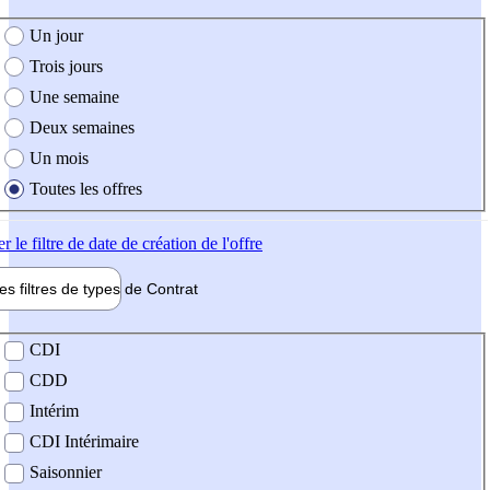
e création de l'offre
Un jour
Trois jours
Une semaine
Deux semaines
Un mois
Toutes les offres
er
le filtre de date de création de l'offre
les filtres de types de
Contrat
de contrat
CDI
CDD
Intérim
CDI Intérimaire
Saisonnier