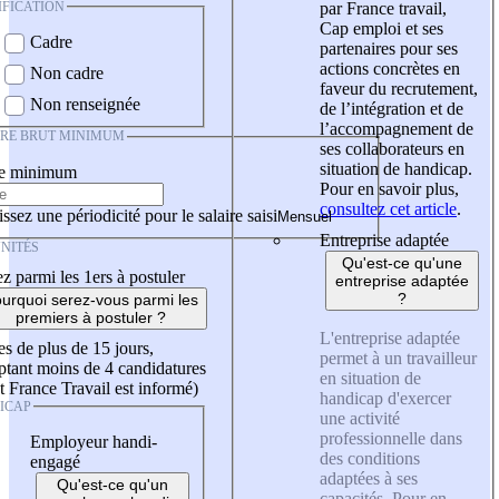
IFICATION
par France travail,
Cap emploi et ses
Cadre
partenaires pour ses
actions concrètes en
Non cadre
faveur du recrutement,
Non renseignée
de l’intégration et de
l’accompagnement de
IRE BRUT MINIMUM
ses collaborateurs en
situation de handicap.
re minimum
Pour en savoir plus,
consultez cet article
.
ssez une périodicité pour le salaire saisi
Entreprise adaptée
NITÉS
Qu'est-ce qu'une
z parmi les 1ers à postuler
entreprise adaptée
?
urquoi serez-vous parmi les
premiers à postuler ?
L'entreprise adaptée
es de plus de 15 jours,
permet à un travailleur
tant moins de 4 candidatures
en situation de
t France Travail est informé)
handicap d'exercer
ICAP
une activité
professionnelle dans
Employeur handi-
des conditions
engagé
adaptées à ses
Qu'est-ce qu'un
capacités. Pour en