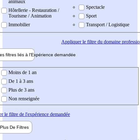
animaux
Spectacle
Hôtellerie - Restauration /
Tourisme / Animation
Sport
Immobilier
Transport / Logistique
Appliquer
le filtre du domaine professi
es filtres liés à l'
Expérience
demandée
ience demandée
Moins de 1 an
De 1 à 3 ans
Plus de 3 ans
Non renseignée
er
le filtre de l'expérience demandée
Plus De
Filtres