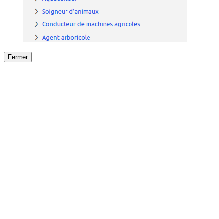
Fermer
Fermer
le détail de l'offre
/
Offre
sur
Offre précéden