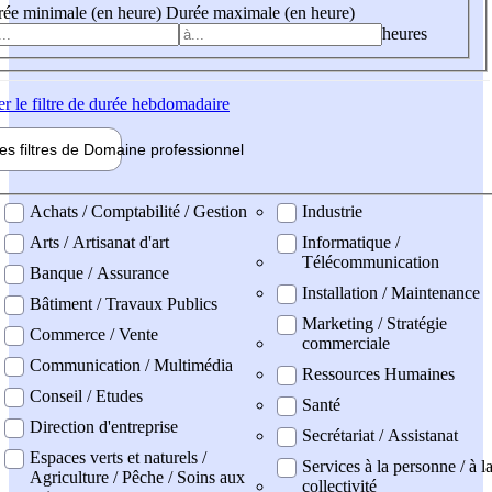
ée minimale (en heure)
Durée maximale (en heure)
heures
er
le filtre de durée hebdomadaire
les filtres de
Domaine pro
fessionnel
ne professionel
Achats / Comptabilité / Gestion
Industrie
Arts / Artisanat d'art
Informatique /
Télécommunication
Banque / Assurance
Installation / Maintenance
Bâtiment / Travaux Publics
Marketing / Stratégie
Commerce / Vente
commerciale
Communication / Multimédia
Ressources Humaines
Conseil / Etudes
Santé
Direction d'entreprise
Secrétariat / Assistanat
Espaces verts et naturels /
Services à la personne / à l
Agriculture / Pêche / Soins aux
collectivité