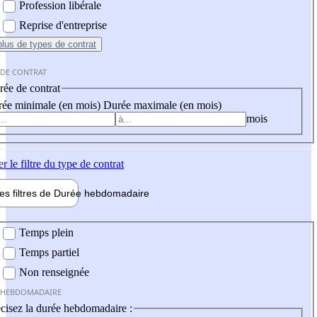
Profession libérale
Reprise d'entreprise
plus
de types de contrat
 DE CONTRAT
ée de contrat
ée minimale (en mois)
Durée maximale (en mois)
mois
er
le filtre du type de contrat
les filtres de
Durée hebdo
madaire
 hebdomadaire
Temps plein
Temps partiel
Non renseignée
 HEBDOMADAIRE
cisez la durée hebdomadaire :