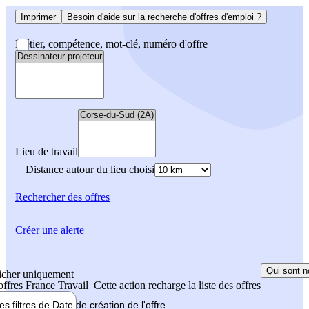
Imprimer
Besoin d'aide sur la recherche d'offres d'emploi ?
Métier, compétence, mot-clé, numéro d'offre
Lieu de travail
Distance autour du lieu choisi
Rechercher
des offres
Créer une alerte
Qui sont n
icher uniquement
 offres France Travail
Cette action recharge la liste des offres
les filtres de
Date de création
de l'offre