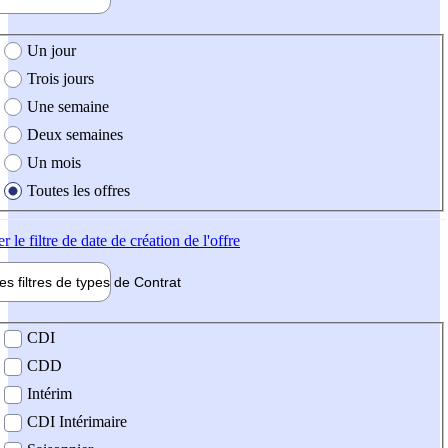
e création de l'offre
Un jour
Trois jours
Une semaine
Deux semaines
Un mois
Toutes les offres
er
le filtre de date de création de l'offre
les filtres de types de
Contrat
de contrat
CDI
CDD
Intérim
CDI Intérimaire