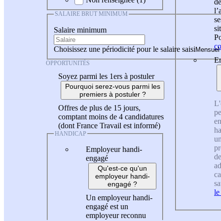
de
l
SALAIRE BRUT MINIMUM
se
si
Salaire minimum
Po
co
Choisissez une périodicité pour le salaire saisi
En
OPPORTUNITÉS
Soyez parmi les 1ers à postuler
Pourquoi serez-vous parmi les
premiers à postuler ?
L'
Offres de plus de 15 jours,
pe
comptant moins de 4 candidatures
en
(dont France Travail est informé)
ha
HANDICAP
un
pr
Employeur handi-
de
engagé
ad
Qu'est-ce qu'un
ca
employeur handi-
sa
engagé ?
le
Un employeur handi-
engagé est un
employeur reconnu