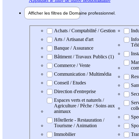
Appliquer
le filtre de durée hebdomadaire
Afficher les filtres de
Domaine pro
fessionnel
Domaine professionel
Achats / Comptabilité / Gestion
Indu
Arts / Artisanat d'art
Info
Tél
Banque / Assurance
Inst
Bâtiment / Travaux Publics (1)
Mark
Commerce / Vente
com
Communication / Multimédia
Res
Conseil / Etudes
San
Direction d'entreprise
Secr
Espaces verts et naturels /
Serv
Agriculture / Pêche / Soins aux
coll
animaux
Spe
Hôtellerie - Restauration /
Tourisme / Animation
Spo
Immobilier
Tran