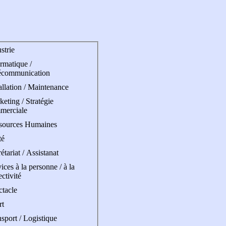
strie
rmatique /
écommunication
allation / Maintenance
eting / Stratégie
merciale
sources Humaines
té
étariat / Assistanat
ices à la personne / à la
ectivité
ctacle
rt
sport / Logistique