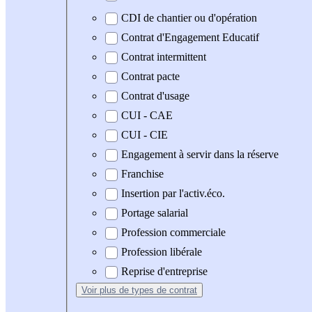
CDI de chantier ou d'opération
Contrat d'Engagement Educatif
Contrat intermittent
Contrat pacte
Contrat d'usage
CUI - CAE
CUI - CIE
Engagement à servir dans la réserve
Franchise
Insertion par l'activ.éco.
Portage salarial
Profession commerciale
Profession libérale
Reprise d'entreprise
Voir plus
de types de contrat