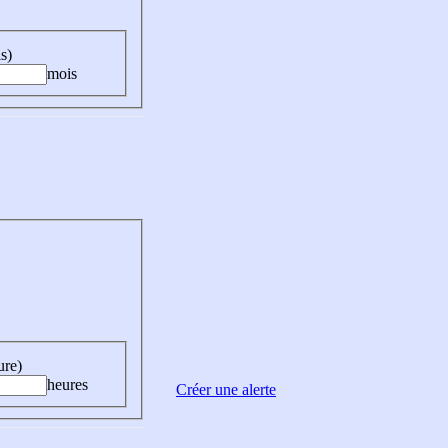
s)
mois
ure)
heures
Créer une alerte