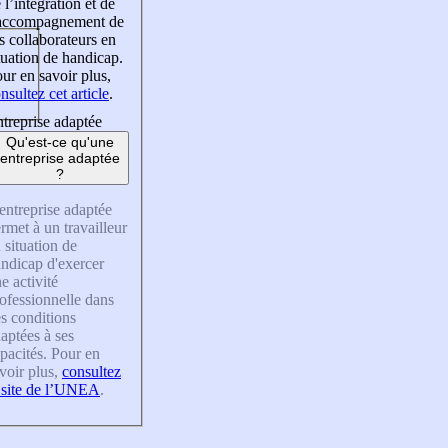
 l’intégration et de
’accompagnement de
s collaborateurs en
tuation de handicap.
ur en savoir plus,
nsultez cet article
.
treprise adaptée
Qu'est-ce qu'une
entreprise adaptée
?
entreprise adaptée
rmet à un travailleur
 situation de
ndicap d'exercer
e activité
ofessionnelle dans
s conditions
aptées à ses
pacités. Pour en
voir plus,
consultez
 site de l’UNEA
.