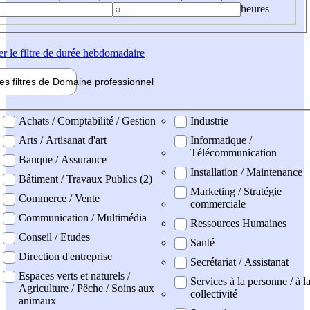
heures
er
le filtre de durée hebdomadaire
les filtres de
Domaine pro
fessionnel
ne professionel
Achats / Comptabilité / Gestion
Industrie
Arts / Artisanat d'art
Informatique /
Télécommunication
Banque / Assurance
Installation / Maintenance
Bâtiment / Travaux Publics (2)
Marketing / Stratégie
Commerce / Vente
commerciale
Communication / Multimédia
Ressources Humaines
Conseil / Etudes
Santé
Direction d'entreprise
Secrétariat / Assistanat
Espaces verts et naturels /
Services à la personne / à l
Agriculture / Pêche / Soins aux
collectivité
animaux