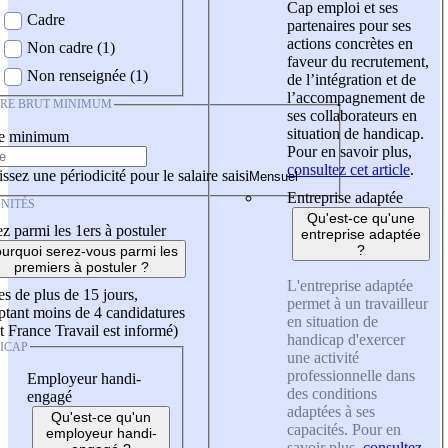
Cap emploi et ses
Cadre
partenaires pour ses
actions concrètes en
Non cadre (1)
faveur du recrutement,
Non renseignée (1)
de l’intégration et de
l’accompagnement de
IRE BRUT MINIMUM
ses collaborateurs en
situation de handicap.
re minimum
Pour en savoir plus,
consultez cet article
.
ssez une périodicité pour le salaire saisi
Entreprise adaptée
NITÉS
Qu'est-ce qu'une
z parmi les 1ers à postuler
entreprise adaptée
?
urquoi serez-vous parmi les
premiers à postuler ?
L'entreprise adaptée
es de plus de 15 jours,
permet à un travailleur
tant moins de 4 candidatures
en situation de
t France Travail est informé)
handicap d'exercer
ICAP
une activité
professionnelle dans
Employeur handi-
des conditions
engagé
adaptées à ses
Qu'est-ce qu'un
capacités. Pour en
employeur handi-
savoir plus,
consultez