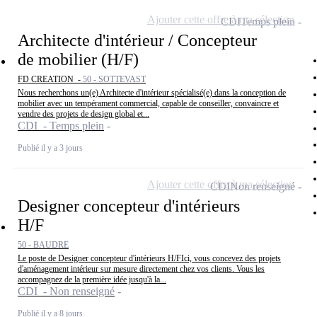
Ajouter cette offre à ma sélection
CDI
Temps plein
Architecte d'intérieur / Concepteur
de mobilier (H/F)
FD CREATION -
50 - SOTTEVAST
Nous recherchons un(e) Architecte d'intérieur spécialisé(e) dans la conception de
mobilier avec un tempérament commercial, capable de conseiller, convaincre et
vendre des projets de design global et...
CDI - Temps plein
Publié il y a 3 jours
Ajouter cette offre à ma sélection
CDI
Non renseigné
Designer concepteur d'intérieurs
H/F
50 - BAUDRE
Le poste de Designer concepteur d'intérieurs H/FIci, vous concevez des projets
d'aménagement intérieur sur mesure directement chez vos clients. Vous les
accompagnez de la première idée jusqu'à la...
CDI - Non renseigné
Publié il y a 8 jours