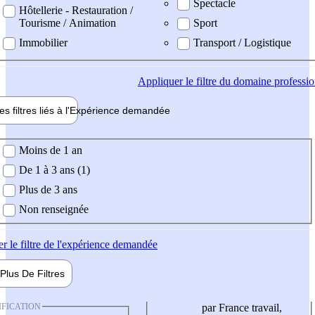
Spectacle
Hôtellerie - Restauration /
Tourisme / Animation
Sport
Immobilier
Transport / Logistique
Appliquer
le filtre du domaine professi
es filtres liés à l'
Expérience
demandée
ience demandée
Moins de 1 an
De 1 à 3 ans (1)
Plus de 3 ans
Non renseignée
er
le filtre de l'expérience demandée
Plus De
Filtres
IFICATION
par France travail,