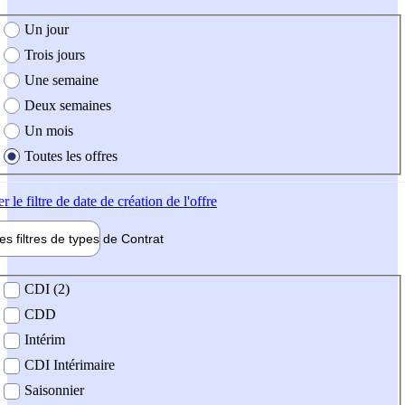
e création de l'offre
Un jour
Trois jours
Une semaine
Deux semaines
Un mois
Toutes les offres
er
le filtre de date de création de l'offre
les filtres de types de
Contrat
de contrat
CDI (2)
CDD
Intérim
CDI Intérimaire
Saisonnier