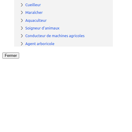
Fermer
Fermer
le détail de l'offre
/
Offre
sur
Offre précéden