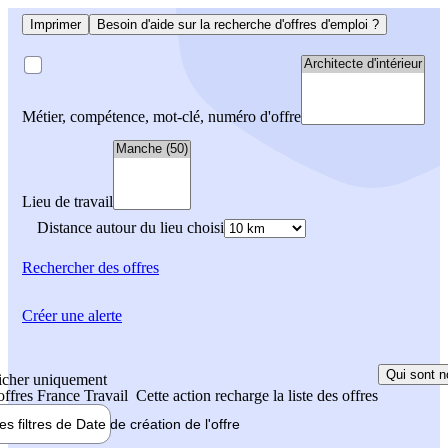
Imprimer
Besoin d'aide sur la recherche d'offres d'emploi ?
Métier, compétence, mot-clé, numéro d'offre
Lieu de travail
Distance autour du lieu choisi
Rechercher
des offres
Créer une alerte
Qui sont n
icher uniquement
 offres France Travail
Cette action recharge la liste des offres
les filtres de
Date de création
de l'offre