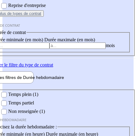
Reprise d'entreprise
plus
de types de contrat
 DE CONTRAT
ée de contrat
ée minimale (en mois)
Durée maximale (en mois)
mois
er
le filtre du type de contrat
les filtres de
Durée hebdo
madaire
 hebdomadaire
Temps plein (1)
Temps partiel
Non renseignée (1)
 HEBDOMADAIRE
cisez la durée hebdomadaire :
ée minimale (en heure)
Durée maximale (en heure)