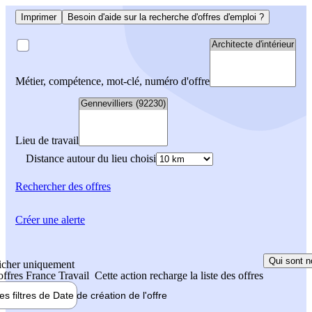
Imprimer
Besoin d'aide sur la recherche d'offres d'emploi ?
Métier, compétence, mot-clé, numéro d'offre
Lieu de travail
Distance autour du lieu choisi
Rechercher
des offres
Créer une alerte
Qui sont n
icher uniquement
 offres France Travail
Cette action recharge la liste des offres
les filtres de
Date de création
de l'offre