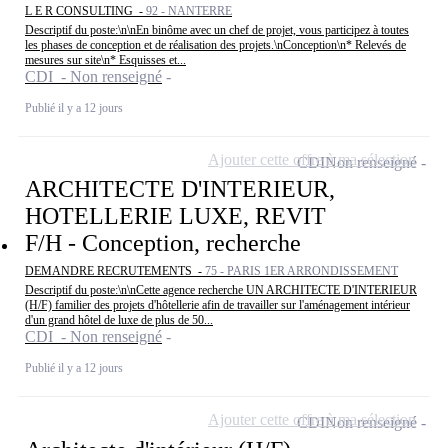
L E R CONSULTING -
92 - NANTERRE
Descriptif du poste:\n\nEn binôme avec un chef de projet, vous participez à toutes
les phases de conception et de réalisation des projets.\nConception\n* Relevés de
mesures sur site\n* Esquisses et...
CDI - Non renseigné
Publié il y a 12 jours
Ajouter cette offre à ma sélection
CDI
Non renseigné
ARCHITECTE D'INTERIEUR,
HOTELLERIE LUXE, REVIT
F/H - Conception, recherche
DEMANDRE RECRUTEMENTS -
75 - PARIS 1ER ARRONDISSEMENT
Descriptif du poste:\n\nCette agence recherche UN ARCHITECTE D'INTERIEUR
(H/F) familier des projets d'hôtellerie afin de travailler sur l'aménagement intérieur
d'un grand hôtel de luxe de plus de 50...
CDI - Non renseigné
Publié il y a 12 jours
Ajouter cette offre à ma sélection
CDI
Non renseigné