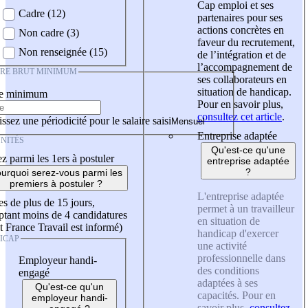
Cap emploi et ses
Cadre (12)
partenaires pour ses
actions concrètes en
Non cadre (3)
faveur du recrutement,
Non renseignée (15)
de l’intégration et de
l’accompagnement de
IRE BRUT MINIMUM
ses collaborateurs en
situation de handicap.
re minimum
Pour en savoir plus,
consultez cet article
.
ssez une périodicité pour le salaire saisi
Entreprise adaptée
NITÉS
Qu'est-ce qu'une
z parmi les 1ers à postuler
entreprise adaptée
?
urquoi serez-vous parmi les
premiers à postuler ?
L'entreprise adaptée
es de plus de 15 jours,
permet à un travailleur
tant moins de 4 candidatures
en situation de
t France Travail est informé)
handicap d'exercer
ICAP
une activité
professionnelle dans
Employeur handi-
des conditions
engagé
adaptées à ses
Qu'est-ce qu'un
capacités. Pour en
employeur handi-
savoir plus,
consultez