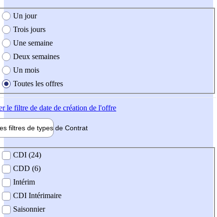
e création de l'offre
Un jour
Trois jours
Une semaine
Deux semaines
Un mois
Toutes les offres
er
le filtre de date de création de l'offre
les filtres de types de
Contrat
de contrat
CDI (24)
CDD (6)
Intérim
CDI Intérimaire
Saisonnier