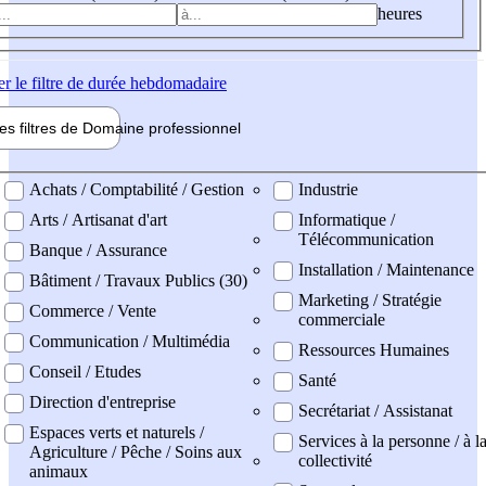
heures
er
le filtre de durée hebdomadaire
les filtres de
Domaine pro
fessionnel
ne professionel
Achats / Comptabilité / Gestion
Industrie
Arts / Artisanat d'art
Informatique /
Télécommunication
Banque / Assurance
Installation / Maintenance
Bâtiment / Travaux Publics (30)
Marketing / Stratégie
Commerce / Vente
commerciale
Communication / Multimédia
Ressources Humaines
Conseil / Etudes
Santé
Direction d'entreprise
Secrétariat / Assistanat
Espaces verts et naturels /
Services à la personne / à l
Agriculture / Pêche / Soins aux
collectivité
animaux