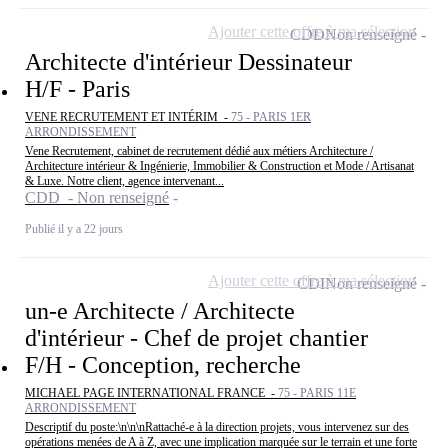
Ajouter cette offre à ma sélection
CDD
Non renseigné
Architecte d'intérieur Dessinateur
H/F - Paris
VENE RECRUTEMENT ET INTÉRIM -
75 - PARIS 1ER
ARRONDISSEMENT
Vene Recrutement, cabinet de recrutement dédié aux métiers Architecture /
Architecture intérieur & Ingénierie, Immobilier & Construction et Mode / Artisanat
& Luxe. Notre client, agence intervenant...
CDD - Non renseigné
Publié il y a 22 jours
Ajouter cette offre à ma sélection
CDI
Non renseigné
un-e Architecte / Architecte
d'intérieur - Chef de projet chantier
F/H - Conception, recherche
MICHAEL PAGE INTERNATIONAL FRANCE -
75 - PARIS 11E
ARRONDISSEMENT
Descriptif du poste:\n\n\nRattaché-e à la direction projets, vous intervenez sur des
opérations menées de A à Z, avec une implication marquée sur le terrain et une forte