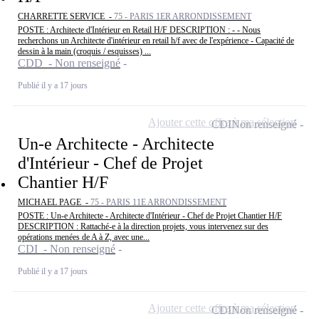
CHARRETTE SERVICE -
75 - PARIS 1ER ARRONDISSEMENT
POSTE : Architecte d'Intérieur en Retail H/F DESCRIPTION : - - Nous
recherchons un Architecte d'intérieur en retail h/f avec de l'expérience - Capacité de
dessin à la main (croquis / esquisses) ...
CDD - Non renseigné
Publié il y a 17 jours
Ajouter cette offre à ma sélection
CDI
Non renseigné
Un-e Architecte - Architecte
d'Intérieur - Chef de Projet
Chantier H/F
MICHAEL PAGE -
75 - PARIS 11E ARRONDISSEMENT
POSTE : Un-e Architecte - Architecte d'Intérieur - Chef de Projet Chantier H/F
DESCRIPTION : Rattaché-e à la direction projets, vous intervenez sur des
opérations menées de A à Z, avec une...
CDI - Non renseigné
Publié il y a 17 jours
Ajouter cette offre à ma sélection
CDI
Non renseigné