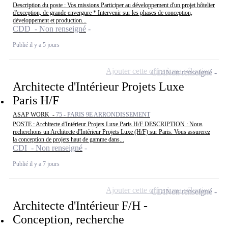
Description du poste : Vos missions Participer au développement d'un projet hôtelier
d'exception, de grande envergure * Intervenir sur les phases de conception,
développement et production...
CDD - Non renseigné
Publié il y a 5 jours
Ajouter cette offre à ma sélection
CDI
Non renseigné
Architecte d'Intérieur Projets Luxe
Paris H/F
ASAP WORK -
75 - PARIS 9E ARRONDISSEMENT
POSTE : Architecte d'Intérieur Projets Luxe Paris H/F DESCRIPTION : Nous
recherchons un Architecte d'Intérieur Projets Luxe (H/F) sur Paris. Vous assurerez
la conception de projets haut de gamme dans...
CDI - Non renseigné
Publié il y a 7 jours
Ajouter cette offre à ma sélection
CDI
Non renseigné
Architecte d'Intérieur F/H -
Conception, recherche