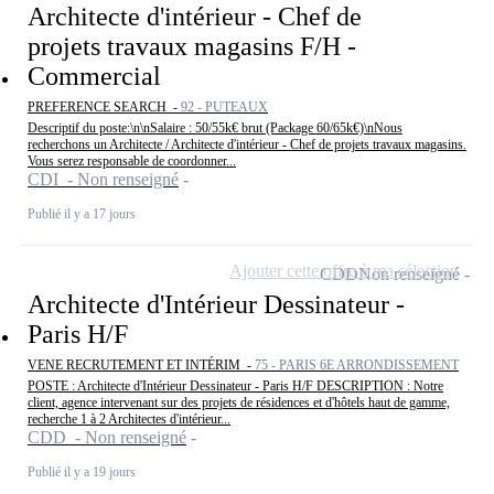
Architecte d'intérieur - Chef de
projets travaux magasins F/H -
Commercial
PREFERENCE SEARCH -
92 - PUTEAUX
Descriptif du poste:\n\nSalaire : 50/55k€ brut (Package 60/65k€)\nNous
recherchons un Architecte / Architecte d'intérieur - Chef de projets travaux magasins.
Vous serez responsable de coordonner...
CDI - Non renseigné
Publié il y a 17 jours
Ajouter cette offre à ma sélection
CDD
Non renseigné
Architecte d'Intérieur Dessinateur -
Paris H/F
VENE RECRUTEMENT ET INTÉRIM -
75 - PARIS 6E ARRONDISSEMENT
POSTE : Architecte d'Intérieur Dessinateur - Paris H/F DESCRIPTION : Notre
client, agence intervenant sur des projets de résidences et d'hôtels haut de gamme,
recherche 1 à 2 Architectes d'intérieur...
CDD - Non renseigné
Publié il y a 19 jours