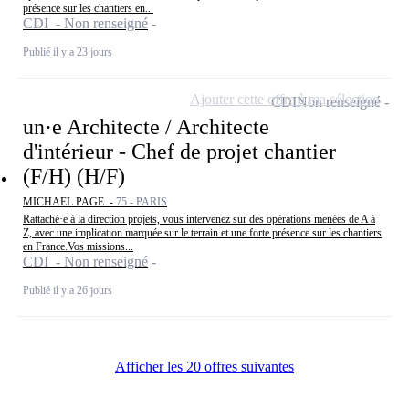
présence sur les chantiers en...
CDI - Non renseigné
Publié il y a 23 jours
Ajouter cette offre à ma sélection
CDI
Non renseigné
un·e Architecte / Architecte
d'intérieur - Chef de projet chantier
(F/H) (H/F)
MICHAEL PAGE -
75 - PARIS
Rattaché·e à la direction projets, vous intervenez sur des opérations menées de A à
Z, avec une implication marquée sur le terrain et une forte présence sur les chantiers
en France.Vos missions...
CDI - Non renseigné
Publié il y a 26 jours
Afficher les 20 offres suivantes