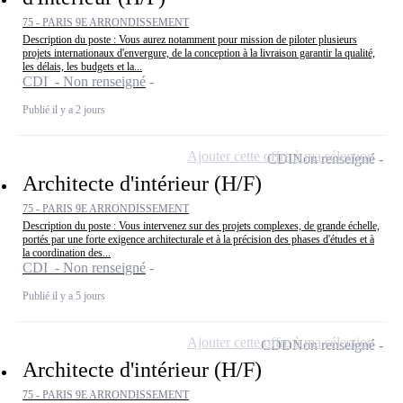
75 - PARIS 9E ARRONDISSEMENT
Description du poste : Vous aurez notamment pour mission de piloter plusieurs
projets internationaux d'envergure, de la conception à la livraison garantir la qualité,
les délais, les budgets et la...
CDI - Non renseigné
Publié il y a 2 jours
Ajouter cette offre à ma sélection
CDI
Non renseigné
Architecte d'intérieur (H/F)
75 - PARIS 9E ARRONDISSEMENT
Description du poste : Vous intervenez sur des projets complexes, de grande échelle,
portés par une forte exigence architecturale et à la précision des phases d'études et à
la coordination des...
CDI - Non renseigné
Publié il y a 5 jours
Ajouter cette offre à ma sélection
CDD
Non renseigné
Architecte d'intérieur (H/F)
75 - PARIS 9E ARRONDISSEMENT