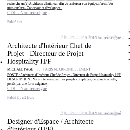
recherche un(e) Architecte d'Intérieur afin de renforcer son équipe.\n\n\n\nVos
missions\n\n- Concevoir et développer...
CDI - Non renseigné
Publié hier
Ajouter cette offre à ma sélection
CDI
Non renseigné
Architecte d'Intérieur Chef de
Projet - Directeur de Projet
Hospitality H/F
MICHAEL PAGE -
75 - PARIS 6E ARRONDISSEMENT
POSTE : Architecte d'Intérieur Chef de Projet - Directeur de Projet Hospitality H/F
DESCRIPTION : Vous intervenez sur des projets complexes, de grande échelle,
portés par une forte exigence...
CDI - Non renseigné
Publié il y a 2 jours
Ajouter cette offre à ma sélection
CDI
Non renseigné
Designer d'Espace / Architecte
d'Intérieur (H/F)