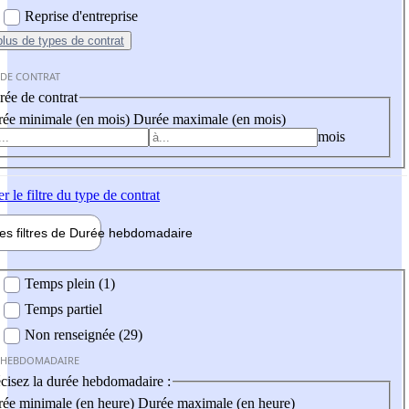
Reprise d'entreprise
plus
de types de contrat
 DE CONTRAT
ée de contrat
ée minimale (en mois)
Durée maximale (en mois)
mois
er
le filtre du type de contrat
les filtres de
Durée hebdo
madaire
 hebdomadaire
Temps plein (1)
Temps partiel
Non renseignée (29)
 HEBDOMADAIRE
cisez la durée hebdomadaire :
ée minimale (en heure)
Durée maximale (en heure)