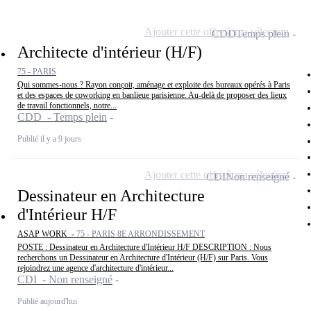
Ajouter cette offre à ma sélection
CDD
Temps plein
Architecte d'intérieur (H/F)
75 - PARIS
Qui sommes-nous ? Rayon conçoit, aménage et exploite des bureaux opérés à Paris
et des espaces de coworking en banlieue parisienne. Au-delà de proposer des lieux
de travail fonctionnels, notre...
CDD - Temps plein
Publié il y a 9 jours
Ajouter cette offre à ma sélection
CDI
Non renseigné
Dessinateur en Architecture
d'Intérieur H/F
ASAP WORK -
75 - PARIS 8E ARRONDISSEMENT
POSTE : Dessinateur en Architecture d'Intérieur H/F DESCRIPTION : Nous
recherchons un Dessinateur en Architecture d'Intérieur (H/F) sur Paris. Vous
rejoindrez une agence d'architecture d'intérieur...
CDI - Non renseigné
Publié aujourd'hui