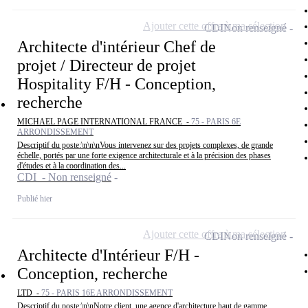
Ajouter cette offre à ma sélection
CDI
Non renseigné
Architecte d'intérieur Chef de
projet / Directeur de projet
Hospitality F/H - Conception,
recherche
MICHAEL PAGE INTERNATIONAL FRANCE -
75 - PARIS 6E
ARRONDISSEMENT
Descriptif du poste:\n\n\nVous intervenez sur des projets complexes, de grande
échelle, portés par une forte exigence architecturale et à la précision des phases
d'études et à la coordination des...
CDI - Non renseigné
Publié hier
Ajouter cette offre à ma sélection
CDI
Non renseigné
Architecte d'Intérieur F/H -
Conception, recherche
LTD -
75 - PARIS 16E ARRONDISSEMENT
Descriptif du poste:\n\nNotre client, une agence d'architecture haut de gamme,