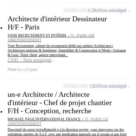
Ajouter cette offre à ma sélection
CDD
Non renseigné
Architecte d'intérieur Dessinateur
H/F - Paris
VENE RECRUTEMENT ET INTÉRIM -
75 - PARIS 1ER
ARRONDISSEMENT
Vene Recrutement, cabinet de recrutement dédié aux métiers Architecture /
Architecture intérieur & Ingénierie, Immobilier & Construction et Mode / Artisanat
& Luxe. Notre client, agence intervenant...
CDD - Non renseigné
Publié il y a 21 jours
Ajouter cette offre à ma sélection
CDI
Non renseigné
un-e Architecte / Architecte
d'intérieur - Chef de projet chantier
F/H - Conception, recherche
MICHAEL PAGE INTERNATIONAL FRANCE -
75 - PARIS 11E
ARRONDISSEMENT
Descriptif du poste:\n\n\nRattaché-e à la direction projets, vous intervenez sur des
opérations menées de A à Z, avec une implication marquée sur le terrain et une forte