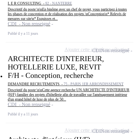
L E R CONSULTING -
92 - NANTERRE
Descriptif du poste:\n\nEn binôme avec un chef de projet, vous participez à toutes
les phases de conception et de réalisation des projets.\nConception\n* Relevés de
mesures sur site\n* Esquisses et...
CDI - Non renseigné
Publié il y a 11 jours
Ajouter cette offre à ma sélection
CDI
Non renseigné
ARCHITECTE D'INTERIEUR,
HOTELLERIE LUXE, REVIT
F/H - Conception, recherche
DEMANDRE RECRUTEMENTS -
75 - PARIS 1ER ARRONDISSEMENT
Descriptif du poste:\n\nCette agence recherche UN ARCHITECTE D'INTERIEUR
(H/F) familier des projets d'hôtellerie afin de travailler sur l'aménagement intérieur
d'un grand hôtel de luxe de plus de 50...
CDI - Non renseigné
Publié il y a 11 jours
Ajouter cette offre à ma sélection
CDI
Non renseigné