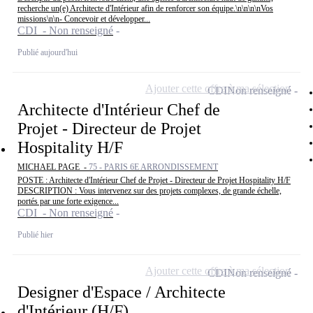
recherche un(e) Architecte d'Intérieur afin de renforcer son équipe.\n\n\n\nVos
missions\n\n- Concevoir et développer...
CDI - Non renseigné
Publié aujourd'hui
Ajouter cette offre à ma sélection
CDI
Non renseigné
Architecte d'Intérieur Chef de
Projet - Directeur de Projet
Hospitality H/F
MICHAEL PAGE -
75 - PARIS 6E ARRONDISSEMENT
POSTE : Architecte d'Intérieur Chef de Projet - Directeur de Projet Hospitality H/F
DESCRIPTION : Vous intervenez sur des projets complexes, de grande échelle,
portés par une forte exigence...
CDI - Non renseigné
Publié hier
Ajouter cette offre à ma sélection
CDI
Non renseigné
Designer d'Espace / Architecte
d'Intérieur (H/F)