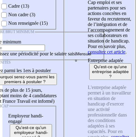
Cap emploi et ses
Cadre (13)
partenaires pour ses
actions concrètes en
Non cadre (3)
faveur du recrutement,
Non renseignée (15)
de l’intégration et de
l’accompagnement de
IRE BRUT MINIMUM
ses collaborateurs en
situation de handicap.
re minimum
Pour en savoir plus,
consultez cet article
.
ssez une périodicité pour le salaire saisi
Entreprise adaptée
NITÉS
Qu'est-ce qu'une
z parmi les 1ers à postuler
entreprise adaptée
?
urquoi serez-vous parmi les
premiers à postuler ?
L'entreprise adaptée
es de plus de 15 jours,
permet à un travailleur
tant moins de 4 candidatures
en situation de
t France Travail est informé)
handicap d'exercer
ICAP
une activité
professionnelle dans
Employeur handi-
des conditions
engagé
adaptées à ses
Qu'est-ce qu'un
capacités. Pour en
employeur handi-
savoir plus,
consultez