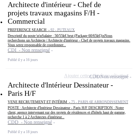
Architecte d'intérieur - Chef de
projets travaux magasins F/H -
Commercial
PREFERENCE SEARCH -
92 - PUTEAUX
Descriptif du poste:\n\nSalaire : 50/55k€ brut (Package 60/65k€)\nNous
recherchons un Architecte / Architecte d'intérieur - Chef de projets travaux magasins.
Vous serez responsable de coordonner...
CDI - Non renseigné
Publié il y a 16 jours
Ajouter cette offre à ma sélection
CDD
Non renseigné
Architecte d'Intérieur Dessinateur -
Paris H/F
VENE RECRUTEMENT ET INTÉRIM -
75 - PARIS 6E ARRONDISSEMENT
POSTE : Architecte d'Intérieur Dessinateur - Paris H/F DESCRIPTION : Notre
client, agence intervenant sur des projets de résidences et d'hôtels haut de gamme,
recherche 1 à 2 Architectes d'intérieur...
CDD - Non renseigné
Publié il y a 18 jours