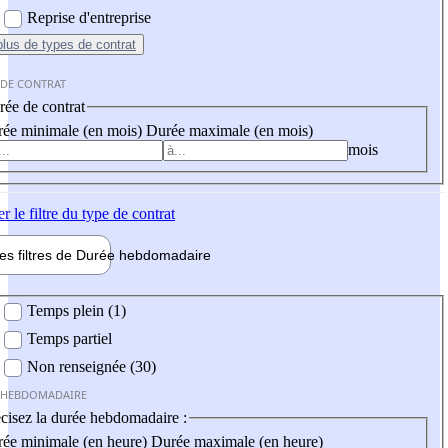
Reprise d'entreprise
plus
de types de contrat
 DE CONTRAT
ée de contrat
ée minimale (en mois)
Durée maximale (en mois)
mois
er
le filtre du type de contrat
les filtres de
Durée hebdo
madaire
 hebdomadaire
Temps plein (1)
Temps partiel
Non renseignée (30)
 HEBDOMADAIRE
cisez la durée hebdomadaire :
ée minimale (en heure)
Durée maximale (en heure)