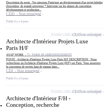
Description du poste : Vos missions Participer au développement d'un projet hôtelier
d'exception, de grande envergure * Intervenir sur les phases de conception,
développement et production...
CDD - Non renseigné
Publié il y a 4 jours
Ajouter cette offre à ma sélection
CDI
Non renseigné
Architecte d'Intérieur Projets Luxe
Paris H/F
ASAP WORK -
75 - PARIS 9E ARRONDISSEMENT
POSTE : Architecte d'Intérieur Projets Luxe Paris H/F DESCRIPTION : Nous
recherchons un Architecte d'Intérieur Projets Luxe (H/F) sur Paris. Vous assurerez
la conception de projets haut de gamme dans...
CDI - Non renseigné
Publié il y a 6 jours
Ajouter cette offre à ma sélection
CDI
Non renseigné
Architecte d'Intérieur F/H -
Conception, recherche