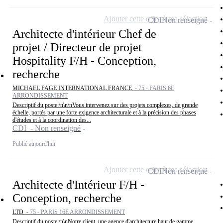
Ajouter cette offre à ma sélection
CDI
Non renseigné
Architecte d'intérieur Chef de
projet / Directeur de projet
Hospitality F/H - Conception,
recherche
MICHAEL PAGE INTERNATIONAL FRANCE -
75 - PARIS 6E
ARRONDISSEMENT
Descriptif du poste:\n\n\nVous intervenez sur des projets complexes, de grande
échelle, portés par une forte exigence architecturale et à la précision des phases
d'études et à la coordination des...
CDI - Non renseigné
Publié aujourd'hui
Ajouter cette offre à ma sélection
CDI
Non renseigné
Architecte d'Intérieur F/H -
Conception, recherche
LTD -
75 - PARIS 16E ARRONDISSEMENT
Descriptif du poste:\n\nNotre client, une agence d'architecture haut de gamme,