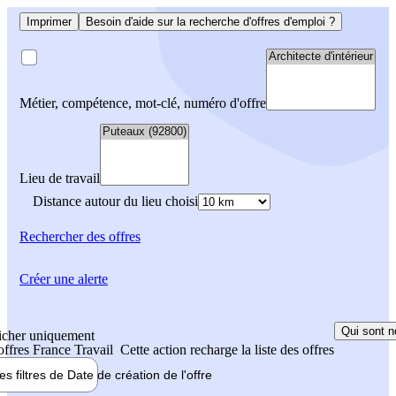
Imprimer
Besoin d'aide sur la recherche d'offres d'emploi ?
Métier, compétence, mot-clé, numéro d'offre
Lieu de travail
Distance autour du lieu choisi
Rechercher
des offres
Créer une alerte
Qui sont n
icher uniquement
 offres France Travail
Cette action recharge la liste des offres
les filtres de
Date de création
de l'offre