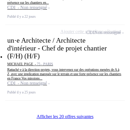
présence sur les chantiers en...
CDI - Non renseigné
Publié il y a 22 jours
Ajouter cette offre à ma sélection
CDI
Non renseigné
un·e Architecte / Architecte
d'intérieur - Chef de projet chantier
(F/H) (H/F)
MICHAEL PAGE -
75 - PARIS
Rattaché·e à la direction projets, vous intervenez sur des opérations menées de A à
Z, avec une implication marquée sur le terrain et une forte présence sur les chantiers
en France.Vos missions...
CDI - Non renseigné
Publié il y a 25 jours
Afficher les 20 offres suivantes