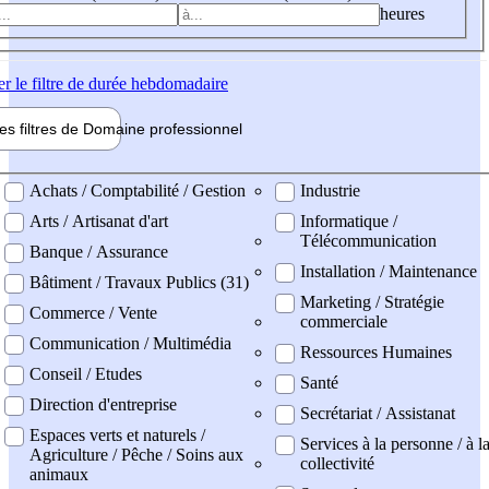
heures
er
le filtre de durée hebdomadaire
les filtres de
Domaine pro
fessionnel
ne professionel
Achats / Comptabilité / Gestion
Industrie
Arts / Artisanat d'art
Informatique /
Télécommunication
Banque / Assurance
Installation / Maintenance
Bâtiment / Travaux Publics (31)
Marketing / Stratégie
Commerce / Vente
commerciale
Communication / Multimédia
Ressources Humaines
Conseil / Etudes
Santé
Direction d'entreprise
Secrétariat / Assistanat
Espaces verts et naturels /
Services à la personne / à l
Agriculture / Pêche / Soins aux
collectivité
animaux