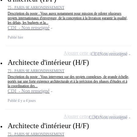
75 - PARIS 9E ARRONDISSEMENT
Description du poste : Vous aurez notamment pour mission de piloter plusieurs
projets internationaux d'envergure, de la conception à la livraison garantir la qualité,
les délais, les budgets et la...
CDI - Non renseigné
Publié hier
Ajouter cette offre à ma sélection
CDI
Non renseigné
Architecte d'intérieur (H/F)
75 - PARIS 9E ARRONDISSEMENT
Description du poste : Vous intervenez sur des projets complexes, de grande échelle,
portés par une forte exigence architecturale et à la précision des phases d'études et à
la coordination des...
CDI - Non renseigné
Publié il y a 4 jours
Ajouter cette offre à ma sélection
CDD
Non renseigné
Architecte d'intérieur (H/F)
75 - PARIS 9E ARRONDISSEMENT