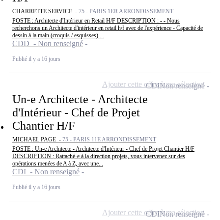
CHARRETTE SERVICE -
75 - PARIS 1ER ARRONDISSEMENT
POSTE : Architecte d'Intérieur en Retail H/F DESCRIPTION : - - Nous
recherchons un Architecte d'intérieur en retail h/f avec de l'expérience - Capacité de
dessin à la main (croquis / esquisses) ...
CDD - Non renseigné
Publié il y a 16 jours
Ajouter cette offre à ma sélection
CDI
Non renseigné
Un-e Architecte - Architecte
d'Intérieur - Chef de Projet
Chantier H/F
MICHAEL PAGE -
75 - PARIS 11E ARRONDISSEMENT
POSTE : Un-e Architecte - Architecte d'Intérieur - Chef de Projet Chantier H/F
DESCRIPTION : Rattaché-e à la direction projets, vous intervenez sur des
opérations menées de A à Z, avec une...
CDI - Non renseigné
Publié il y a 16 jours
Ajouter cette offre à ma sélection
CDI
Non renseigné