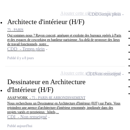
Ajouter cette offre à ma sélection
CDD
Temps plein
Architecte d'intérieur (H/F)
75 - PARIS
Qui sommes-nous ? Rayon conçoit, aménage et exploite des bureaux opérés à Paris
et des espaces de coworking en banlieue parisienne. Au-delà de proposer des lieux
de travail fonctionnels, notre...
CDD - Temps plein
Publié il y a 8 jours
Ajouter cette offre à ma sélection
CDI
Non renseigné
Dessinateur en Architecture
d'Intérieur (H/F)
ASAP.WORK -
75 - PARIS 8E ARRONDISSEMENT
Nous recherchons un Dessinateur en Architecture d'Intérieur (H/F) sur Paris. Vous
rejoindrez une agence d'architecture d'intérieur renommée, impliquée dans des
projets variés et prestigieux : hôtels,...
CDI - Non renseigné
Publié aujourd'hui