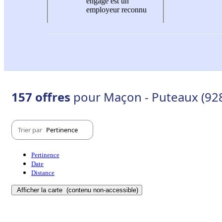
engagé est un
employeur reconnu
157 offres
pour Maçon - Puteaux (92
Trier par
Pertinence
Pertinence
Date
Distance
Afficher la carte
(contenu non-accessible)