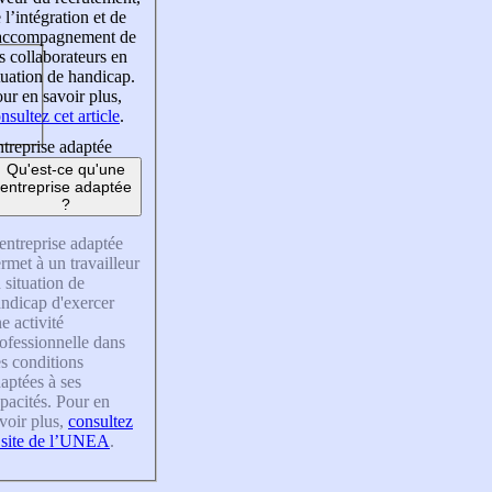
 l’intégration et de
’accompagnement de
s collaborateurs en
tuation de handicap.
ur en savoir plus,
nsultez cet article
.
treprise adaptée
Qu'est-ce qu'une
entreprise adaptée
?
entreprise adaptée
rmet à un travailleur
 situation de
ndicap d'exercer
e activité
ofessionnelle dans
s conditions
aptées à ses
pacités. Pour en
voir plus,
consultez
 site de l’UNEA
.