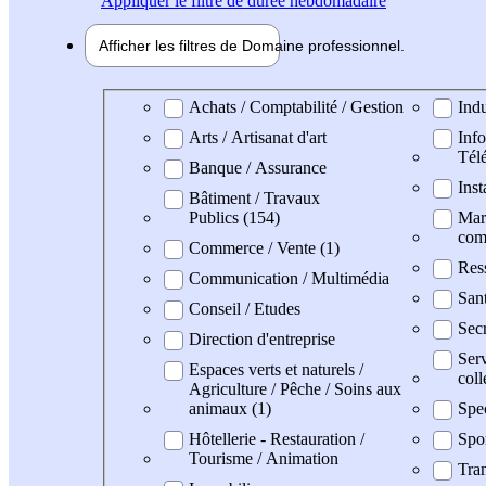
Appliquer
le filtre de durée hebdomadaire
Afficher les filtres de
Domaine pro
fessionnel
Domaine professionel
Achats / Comptabilité / Gestion
Indu
Arts / Artisanat d'art
Info
Tél
Banque / Assurance
Inst
Bâtiment / Travaux
Publics (154)
Mark
com
Commerce / Vente (1)
Res
Communication / Multimédia
San
Conseil / Etudes
Secr
Direction d'entreprise
Serv
Espaces verts et naturels /
coll
Agriculture / Pêche / Soins aux
animaux (1)
Spe
Hôtellerie - Restauration /
Spo
Tourisme / Animation
Tran