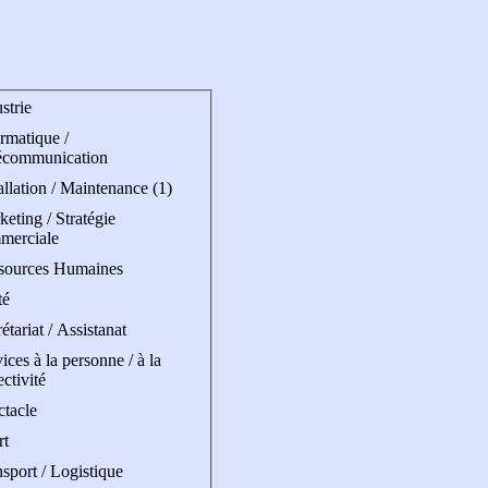
strie
rmatique /
écommunication
allation / Maintenance (1)
eting / Stratégie
merciale
sources Humaines
té
étariat / Assistanat
ices à la personne / à la
ectivité
ctacle
rt
sport / Logistique