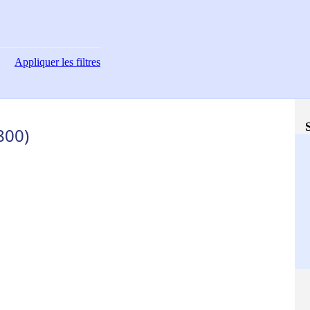
Appliquer
les filtres
800)