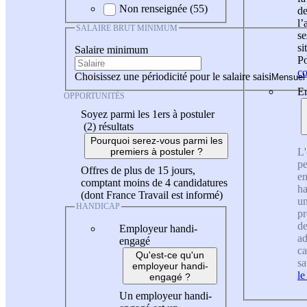
Non renseignée (55)
de
l
SALAIRE BRUT MINIMUM
se
si
Salaire minimum
Po
co
Choisissez une périodicité pour le salaire saisi
En
OPPORTUNITÉS
Soyez parmi les 1ers à postuler
(2)
résultats
Pourquoi serez-vous parmi les
L'
premiers à postuler ?
pe
Offres de plus de 15 jours,
en
comptant moins de 4 candidatures
ha
(dont France Travail est informé)
un
HANDICAP
pr
de
Employeur handi-
ad
engagé
ca
Qu'est-ce qu'un
sa
employeur handi-
le
engagé ?
Un employeur handi-