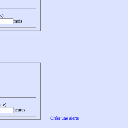
s)
mois
ure)
heures
Créer une alerte