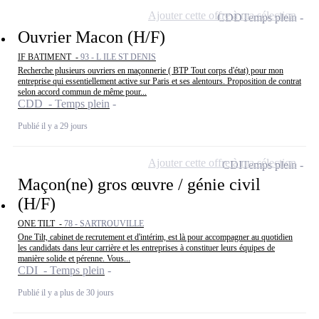
Ajouter cette offre à ma sélection
CDD
Temps plein
Ouvrier Macon (H/F)
IF BATIMENT -
93 - L ILE ST DENIS
Recherche plusieurs ouvriers en maçonnerie ( BTP Tout corps d'état) pour mon
entreprise qui essentiellement active sur Paris et ses alentours. Proposition de contrat
selon accord commun de même pour...
CDD - Temps plein
Publié il y a 29 jours
Ajouter cette offre à ma sélection
CDI
Temps plein
Maçon(ne) gros œuvre / génie civil
(H/F)
ONE TILT -
78 - SARTROUVILLE
One Tilt, cabinet de recrutement et d'intérim, est là pour accompagner au quotidien
les candidats dans leur carrière et les entreprises à constituer leurs équipes de
manière solide et pérenne. Vous...
CDI - Temps plein
Publié il y a plus de 30 jours