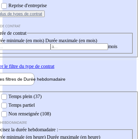
Reprise d'entreprise
plus
de types de contrat
 DE CONTRAT
ée de contrat
ée minimale (en mois)
Durée maximale (en mois)
mois
er
le filtre du type de contrat
les filtres de
Durée hebdo
madaire
 hebdomadaire
Temps plein (37)
Temps partiel
Non renseignée (108)
 HEBDOMADAIRE
cisez la durée hebdomadaire :
ée minimale (en heure)
Durée maximale (en heure)