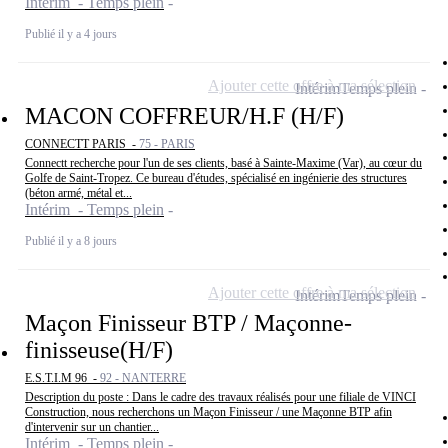
Intérim - Temps plein
Publié il y a 4 jours
Ajouter cette offre à ma sélection
Intérim
Temps plein
MACON COFFREUR/H.F (H/F)
CONNECTT PARIS -
75 - PARIS
Connectt recherche pour l'un de ses clients, basé à Sainte-Maxime (Var), au cœur du
Golfe de Saint-Tropez. Ce bureau d'études, spécialisé en ingénierie des structures
(béton armé, métal et...
Intérim - Temps plein
Publié il y a 8 jours
Ajouter cette offre à ma sélection
Intérim
Temps plein
Maçon Finisseur BTP / Maçonne-
finisseuse(H/F)
E.S.T.I.M 96 -
92 - NANTERRE
Description du poste : Dans le cadre des travaux réalisés pour une filiale de VINCI
Construction, nous recherchons un Maçon Finisseur / une Maçonne BTP afin
d'intervenir sur un chantier...
Intérim - Temps plein