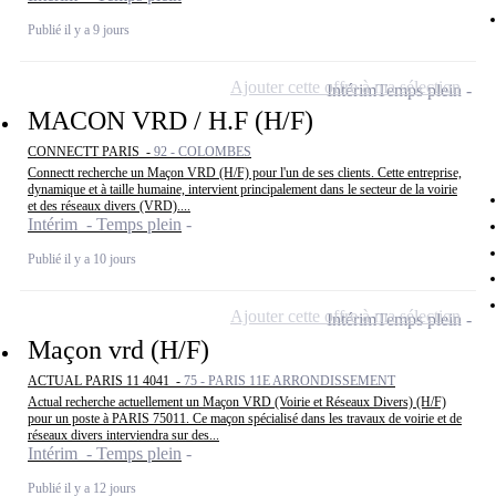
Publié il y a 9 jours
Ajouter cette offre à ma sélection
Intérim
Temps plein
MACON VRD / H.F (H/F)
CONNECTT PARIS -
92 - COLOMBES
Connectt recherche un Maçon VRD (H/F) pour l'un de ses clients. Cette entreprise,
dynamique et à taille humaine, intervient principalement dans le secteur de la voirie
et des réseaux divers (VRD)....
Intérim - Temps plein
Publié il y a 10 jours
Ajouter cette offre à ma sélection
Intérim
Temps plein
Maçon vrd (H/F)
ACTUAL PARIS 11 4041 -
75 - PARIS 11E ARRONDISSEMENT
Actual recherche actuellement un Maçon VRD (Voirie et Réseaux Divers) (H/F)
pour un poste à PARIS 75011. Ce maçon spécialisé dans les travaux de voirie et de
réseaux divers interviendra sur des...
Intérim - Temps plein
Publié il y a 12 jours