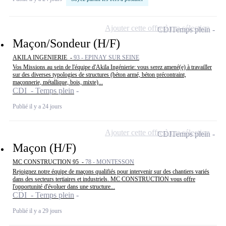
Ajouter cette offre à ma sélection
CDI
Temps plein
Maçon/Sondeur (H/F)
AKILA INGENIERIE -
93 - EPINAY SUR SEINE
Vos Missions au sein de l'équipe d'Akila Ingénierie: vous serez amené(e) à travailler
sur des diverses typologies de structures (béton armé, béton précontraint,
maçonnerie, métallique, bois, mixte)...
CDI - Temps plein
Publié il y a 24 jours
Ajouter cette offre à ma sélection
CDI
Temps plein
Maçon (H/F)
MC CONSTRUCTION 95 -
78 - MONTESSON
Rejoignez notre équipe de maçons qualifiés pour intervenir sur des chantiers variés
dans des secteurs tertiaires et industriels. MC CONSTRUCTION vous offre
l'opportunité d'évoluer dans une structure...
CDI - Temps plein
Publié il y a 29 jours