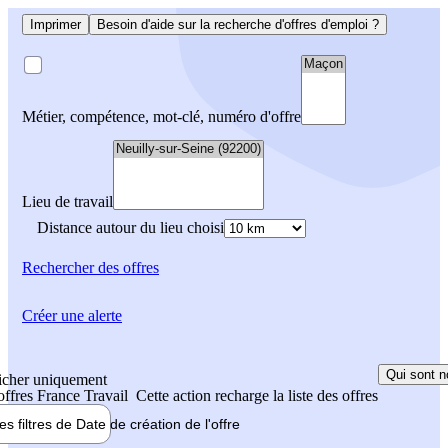
Imprimer
Besoin d'aide sur la recherche d'offres d'emploi ?
Métier, compétence, mot-clé, numéro d'offre
Lieu de travail
Distance autour du lieu choisi
Rechercher
des offres
Créer une alerte
Qui sont n
icher uniquement
 offres France Travail
Cette action recharge la liste des offres
les filtres de
Date de création
de l'offre