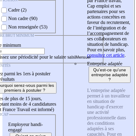
IFICATION
par France travail,
Cap emploi et ses
Cadre (2)
partenaires pour ses
actions concrètes en
Non cadre (90)
faveur du recrutement,
Non renseignée (53)
de l’intégration et de
l’accompagnement de
IRE BRUT MINIMUM
ses collaborateurs en
situation de handicap.
re minimum
Pour en savoir plus,
consultez cet article
.
ssez une périodicité pour le salaire saisi
Entreprise adaptée
NITÉS
Qu'est-ce qu'une
z parmi les 1ers à postuler
entreprise adaptée
résultats
?
urquoi serez-vous parmi les
L'entreprise adaptée
premiers à postuler ?
permet à un travailleur
es de plus de 15 jours,
en situation de
tant moins de 4 candidatures
handicap d'exercer
t France Travail est informé)
une activité
ICAP
professionnelle dans
des conditions
Employeur handi-
adaptées à ses
engagé
capacités. Pour en
Qu'est-ce qu'un