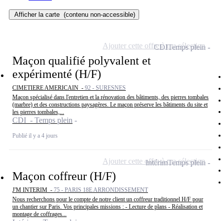
Afficher la carte
(contenu non-accessible)
Ajouter cette offre à ma sélection
CDI
Temps plein
Maçon qualifié polyvalent et
expérimenté (H/F)
CIMETIERE AMERICAIN -
92 - SURESNES
Maçon spécialisé dans l'entretien et la rénovation des bâtiments, des pierres tombales
(marbre) et des constructions paysagères. Le maçon préserve les bâtiments du site et
les pierres tombales,...
CDI - Temps plein
Publié il y a 4 jours
Ajouter cette offre à ma sélection
Intérim
Temps plein
Maçon coffreur (H/F)
J'M INTERIM -
75 - PARIS 18E ARRONDISSEMENT
Nous recherchons pour le compte de notre client un coffreur traditionnel H/F pour
un chantier sur Paris. Vos principales missions : - Lecture de plans - Réalisation et
montage de coffrages...