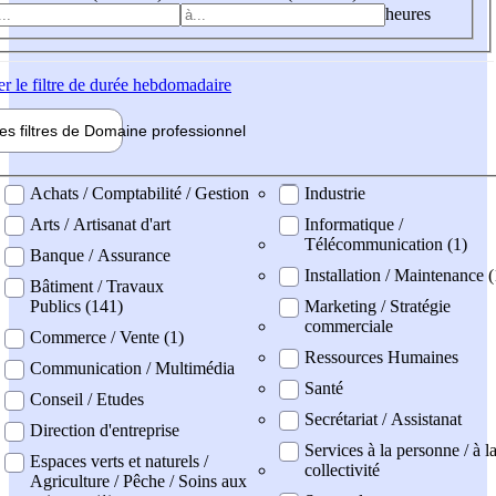
heures
er
le filtre de durée hebdomadaire
les filtres de
Domaine pro
fessionnel
ne professionel
Achats / Comptabilité / Gestion
Industrie
Arts / Artisanat d'art
Informatique /
Télécommunication (1)
Banque / Assurance
Installation / Maintenance (
Bâtiment / Travaux
Publics (141)
Marketing / Stratégie
commerciale
Commerce / Vente (1)
Ressources Humaines
Communication / Multimédia
Santé
Conseil / Etudes
Secrétariat / Assistanat
Direction d'entreprise
Services à la personne / à l
Espaces verts et naturels /
collectivité
Agriculture / Pêche / Soins aux