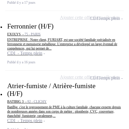
Publié il y a 17 jours
Ajouter cette offre à ma sélection
CDI
Temps plein
Ferronnier (H/F)
EXOLYS -
75 - PARIS
ENTREPRISE : Notre client, FURIART, est une société familiale spécialisée en
ferronnerie et menuiserie métallique. L'entreprise a développé un large éventail de
compétences, qui lui permet de...
CDI - Temps plein
Publié il y a 16 jours
Ajouter cette offre à ma sélection
CDI
Temps plein
Atrier-fumiste / Atrière-fumiste
(H/F)
BATIBIG 3 -
92 - CLICHY
BatiBig, c'est le regroupement de PME à la culture familiale, chacune experte depuis
de nombreuses années dans son corps de métier : plomberie, CVC, couverture,
étanchéité, fumisterie, ravalement,...
CDI - Temps plein