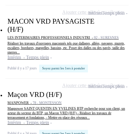
Ajouter cette offre à ma sélection
Intérim
Temps plein
MACON VRD PAYSAGISTE
(H/F)
LES INTERIMAIRES PROFESSIONNELS INDUSTRI -
92 - SURESNES
Réaliser les travaux d'ouvrages maçonnés tels que dallages, allées, pavages, murets,
escaliers, bordures, margelles, bassins, etc. Poser des dalles ou des pavés, taille des
pierres...
Intérim - Temps plein
Publié il y a 17 jours
Soyez parmi les 1ers à postuler
Ajouter cette offre à ma sélection
Intérim
Temps plein
Maçon VRD (H/F)
MANPOWER -
78 - MONTESSON
Manpower SAINT QUENTIN EN YVELINES BTP recherche pour son client, un
acteur du secteur du BTP, un Maçon VRD (H/F) - Réaliser les travaux de
terrassement et fondations, - Mettre en place des réseaux...
Intérim - Temps plein
Publié il y a 24 jours
Soyez parmi les 1ers à postuler