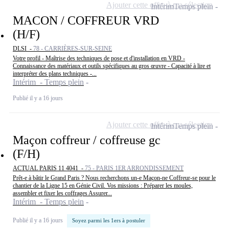
Ajouter cette offre à ma sélection
Intérim
Temps plein
MACON / COFFREUR VRD
(H/F)
DLSI -
78 - CARRIÈRES-SUR-SEINE
Votre profil - Maîtrise des techniques de pose et d'installation en VRD -
Connaissance des matériaux et outils spécifiques au gros œuvre - Capacité à lire et
interpréter des plans techniques -...
Intérim - Temps plein
Publié il y a 16 jours
Ajouter cette offre à ma sélection
Intérim
Temps plein
Maçon coffreur / coffreuse gc
(F/H)
ACTUAL PARIS 11 4041 -
75 - PARIS 1ER ARRONDISSEMENT
Prêt-e à bâtir le Grand Paris ? Nous recherchons un-e Maçon-ne Coffreur-se pour le
chantier de la Ligne 15 en Génie Civil. Vos missions : Préparer les moules,
assembler et fixer les coffrages Assurer...
Intérim - Temps plein
Publié il y a 16 jours
Soyez parmi les 1ers à postuler