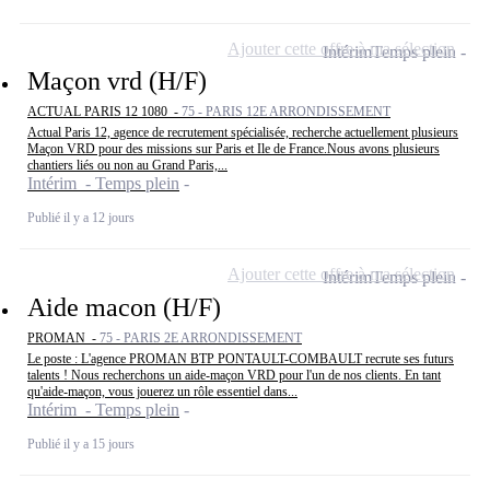
Ajouter cette offre à ma sélection
Intérim
Temps plein
Maçon vrd (H/F)
ACTUAL PARIS 12 1080 -
75 - PARIS 12E ARRONDISSEMENT
Actual Paris 12, agence de recrutement spécialisée, recherche actuellement plusieurs
Maçon VRD pour des missions sur Paris et Ile de France.Nous avons plusieurs
chantiers liés ou non au Grand Paris,...
Intérim - Temps plein
Publié il y a 12 jours
Ajouter cette offre à ma sélection
Intérim
Temps plein
Aide macon (H/F)
PROMAN -
75 - PARIS 2E ARRONDISSEMENT
Le poste : L'agence PROMAN BTP PONTAULT-COMBAULT recrute ses futurs
talents ! Nous recherchons un aide-maçon VRD pour l'un de nos clients. En tant
qu'aide-maçon, vous jouerez un rôle essentiel dans...
Intérim - Temps plein
Publié il y a 15 jours