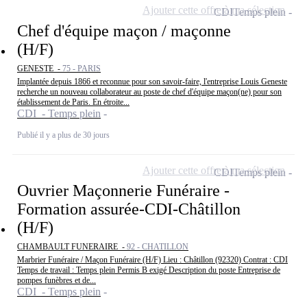
Ajouter cette offre à ma sélection
CDI
Temps plein
Chef d'équipe maçon / maçonne
(H/F)
GENESTE -
75 - PARIS
Implantée depuis 1866 et reconnue pour son savoir-faire, l'entreprise Louis Geneste
recherche un nouveau collaborateur au poste de chef d'équipe maçon(ne) pour son
établissement de Paris. En étroite...
CDI - Temps plein
Publié il y a plus de 30 jours
Ajouter cette offre à ma sélection
CDI
Temps plein
Ouvrier Maçonnerie Funéraire -
Formation assurée-CDI-Châtillon
(H/F)
CHAMBAULT FUNERAIRE -
92 - CHATILLON
Marbrier Funéraire / Maçon Funéraire (H/F) Lieu : Châtillon (92320) Contrat : CDI
Temps de travail : Temps plein Permis B exigé Description du poste Entreprise de
pompes funèbres et de...
CDI - Temps plein