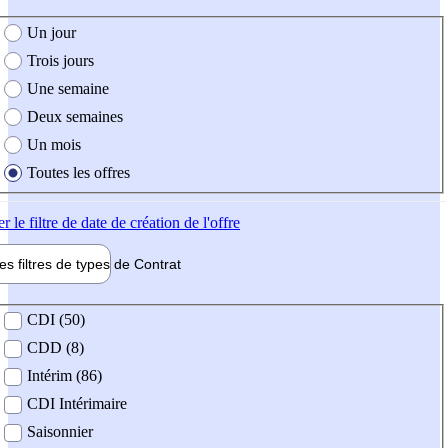
e création de l'offre
Un jour
Trois jours
Une semaine
Deux semaines
Un mois
Toutes les offres
er
le filtre de date de création de l'offre
les filtres de types de
Contrat
de contrat
CDI (50)
CDD (8)
Intérim (86)
CDI Intérimaire
Saisonnier