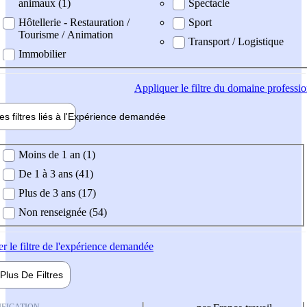
animaux (1)
Spectacle
Hôtellerie - Restauration /
Sport
Tourisme / Animation
Transport / Logistique
Immobilier
Appliquer
le filtre du domaine professi
es filtres liés à l'
Expérience
demandée
ience demandée
Moins de 1 an (1)
De 1 à 3 ans (41)
Plus de 3 ans (17)
Non renseignée (54)
er
le filtre de l'expérience demandée
Plus De
Filtres