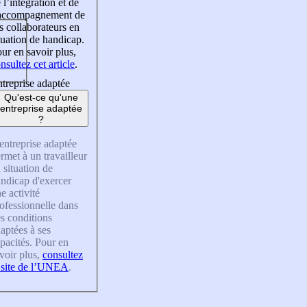
 l’intégration et de
’accompagnement de
s collaborateurs en
tuation de handicap.
ur en savoir plus,
nsultez cet article
.
treprise adaptée
Qu'est-ce qu'une
entreprise adaptée
?
entreprise adaptée
rmet à un travailleur
 situation de
ndicap d'exercer
e activité
ofessionnelle dans
s conditions
aptées à ses
pacités. Pour en
voir plus,
consultez
 site de l’UNEA
.