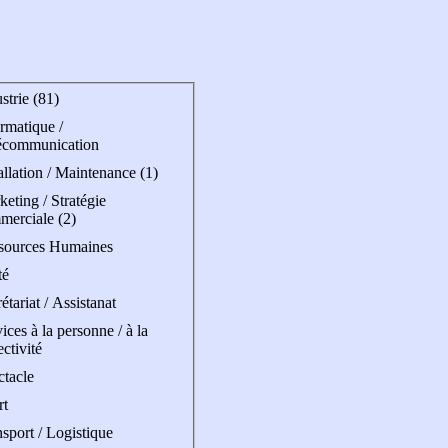
strie (81)
rmatique /
écommunication
allation / Maintenance (1)
eting / Stratégie
merciale (2)
sources Humaines
té
étariat / Assistanat
ices à la personne / à la
ectivité
ctacle
rt
sport / Logistique