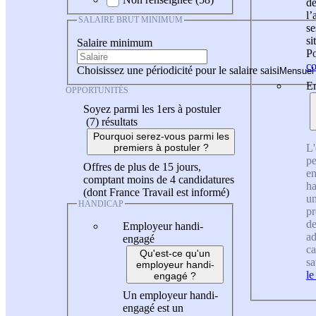
de
l
SALAIRE BRUT MINIMUM
se
si
Salaire minimum
Po
co
Choisissez une périodicité pour le salaire saisi
En
OPPORTUNITÉS
Soyez parmi les 1ers à postuler
(7)
résultats
Pourquoi serez-vous parmi les
L'
premiers à postuler ?
pe
Offres de plus de 15 jours,
en
comptant moins de 4 candidatures
ha
(dont France Travail est informé)
un
HANDICAP
pr
de
Employeur handi-
ad
engagé
ca
Qu'est-ce qu'un
sa
employeur handi-
le
engagé ?
Un employeur handi-
engagé est un