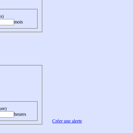
s)
mois
ure)
heures
Créer une alerte