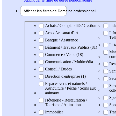
Appliquer
le filtre de durée hebdomadaire
Afficher les filtres de
Domaine pro
fessionnel
Domaine professionel
Achats / Comptabilité / Gestion
Indu
Arts / Artisanat d'art
Info
Tél
Banque / Assurance
Inst
Bâtiment / Travaux Publics (81)
Mark
Commerce / Vente (18)
com
Communication / Multimédia
Res
Conseil / Etudes
San
Direction d'entreprise (1)
Secr
Espaces verts et naturels /
Serv
Agriculture / Pêche / Soins aux
coll
animaux
Spe
Hôtellerie - Restauration /
Tourisme / Animation
Spo
Immobilier
Tran