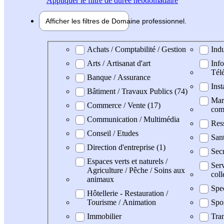
Appliquer
le filtre de durée hebdomadaire
Afficher les filtres de
Domaine pro
fessionnel
Domaine professionel
Achats / Comptabilité / Gestion
Indu
Arts / Artisanat d'art
Info
Tél
Banque / Assurance
Inst
Bâtiment / Travaux Publics (74)
Mark
Commerce / Vente (17)
com
Communication / Multimédia
Res
Conseil / Etudes
San
Direction d'entreprise (1)
Secr
Espaces verts et naturels /
Serv
Agriculture / Pêche / Soins aux
coll
animaux
Spe
Hôtellerie - Restauration /
Tourisme / Animation
Spo
Immobilier
Tran