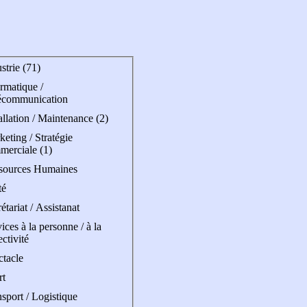
strie (71)
rmatique /
écommunication
allation / Maintenance (2)
eting / Stratégie
merciale (1)
sources Humaines
té
étariat / Assistanat
ices à la personne / à la
ectivité
ctacle
rt
sport / Logistique