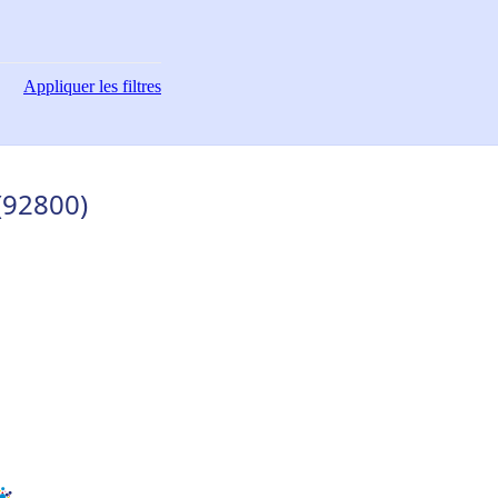
Appliquer
les filtres
(92800)