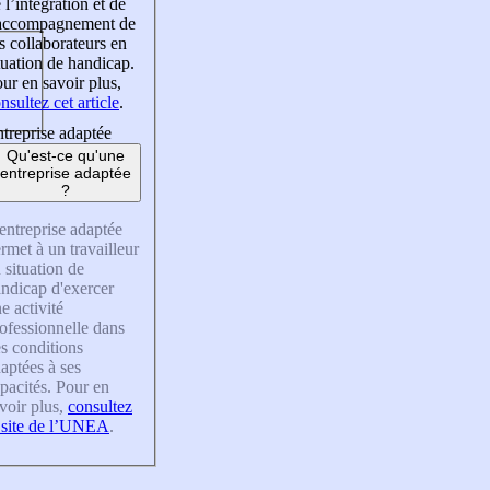
 l’intégration et de
’accompagnement de
s collaborateurs en
tuation de handicap.
ur en savoir plus,
nsultez cet article
.
treprise adaptée
Qu'est-ce qu'une
entreprise adaptée
?
entreprise adaptée
rmet à un travailleur
 situation de
ndicap d'exercer
e activité
ofessionnelle dans
s conditions
aptées à ses
pacités. Pour en
voir plus,
consultez
 site de l’UNEA
.