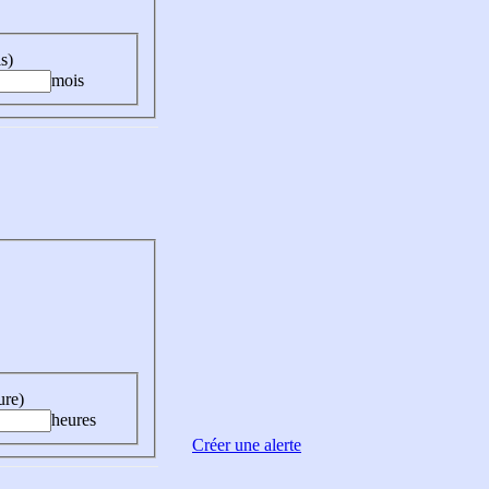
s)
mois
ure)
heures
Créer une alerte