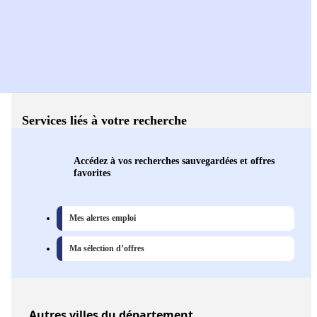
Services liés à votre recherche
Accédez à vos recherches sauvegardées et offres
favorites
Mes alertes emploi
Ma sélection d’offres
Autres
villes
du département