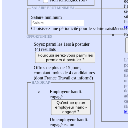
de
l
SALAIRE BRUT MINIMUM
se
si
Salaire minimum
Po
co
Choisissez une périodicité pour le salaire saisi
En
OPPORTUNITÉS
Soyez parmi les 1ers à postuler
(4)
résultats
Pourquoi serez-vous parmi les
L'
premiers à postuler ?
pe
Offres de plus de 15 jours,
en
comptant moins de 4 candidatures
ha
(dont France Travail est informé)
un
HANDICAP
pr
de
Employeur handi-
ad
engagé
ca
Qu'est-ce qu'un
sa
employeur handi-
le
engagé ?
Un employeur handi-
engagé est un