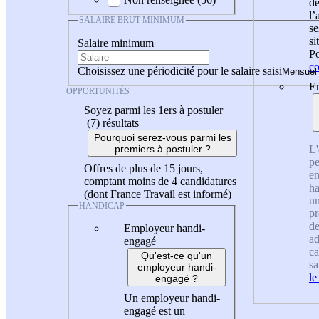
de
l
SALAIRE BRUT MINIMUM
se
si
Salaire minimum
Po
co
Choisissez une périodicité pour le salaire saisi
En
OPPORTUNITÉS
Soyez parmi les 1ers à postuler
(7)
résultats
Pourquoi serez-vous parmi les
L'
premiers à postuler ?
pe
Offres de plus de 15 jours,
en
comptant moins de 4 candidatures
ha
(dont France Travail est informé)
un
HANDICAP
pr
de
Employeur handi-
ad
engagé
ca
Qu'est-ce qu'un
sa
employeur handi-
le
engagé ?
Un employeur handi-
engagé est un