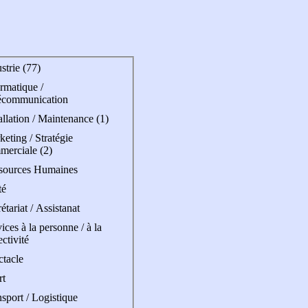
strie (77)
rmatique /
écommunication
allation / Maintenance (1)
eting / Stratégie
merciale (2)
sources Humaines
té
étariat / Assistanat
ices à la personne / à la
ectivité
ctacle
rt
sport / Logistique