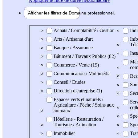
Appliquer
le filtre de durée hebdomadaire
Afficher les filtres de
Domaine pro
fessionnel
Domaine professionel
Achats / Comptabilité / Gestion
Indu
Arts / Artisanat d'art
Info
Tél
Banque / Assurance
Inst
Bâtiment / Travaux Publics (82)
Mark
Commerce / Vente (19)
com
Communication / Multimédia
Res
Conseil / Etudes
San
Direction d'entreprise (1)
Secr
Espaces verts et naturels /
Serv
Agriculture / Pêche / Soins aux
coll
animaux
Spe
Hôtellerie - Restauration /
Tourisme / Animation
Spo
Immobilier
Tran