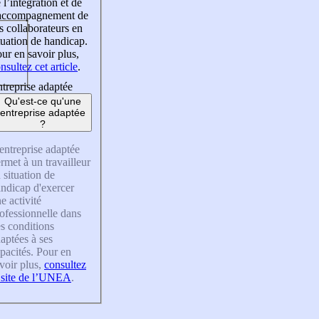
 l’intégration et de
’accompagnement de
s collaborateurs en
tuation de handicap.
ur en savoir plus,
nsultez cet article
.
treprise adaptée
Qu'est-ce qu'une
entreprise adaptée
?
entreprise adaptée
rmet à un travailleur
 situation de
ndicap d'exercer
e activité
ofessionnelle dans
s conditions
aptées à ses
pacités. Pour en
voir plus,
consultez
 site de l’UNEA
.