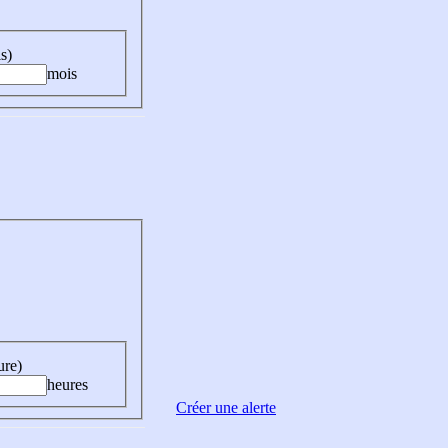
s)
mois
ure)
heures
Créer une alerte