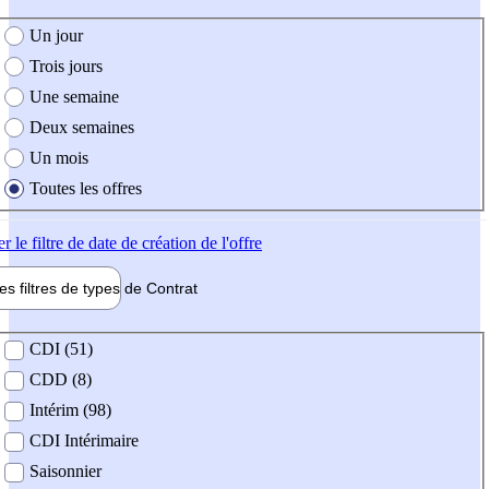
e création de l'offre
Un jour
Trois jours
Une semaine
Deux semaines
Un mois
Toutes les offres
er
le filtre de date de création de l'offre
les filtres de types de
Contrat
de contrat
CDI (51)
CDD (8)
Intérim (98)
CDI Intérimaire
Saisonnier