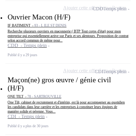
Ajouter cette offre à ma sélection
CDD
Temps plein
Ouvrier Macon (H/F)
IF BATIMENT -
93 - L ILE ST DENIS
Recherche plusieurs ouvriers en maçonnerie ( BTP Tout corps d'état) pour mon
entreprise qui essentiellement active sur Paris et ses alentours. Proposition de contrat
selon accord commun de même pour...
CDD - Temps plein
Publié il y a 29 jours
Ajouter cette offre à ma sélection
CDI
Temps plein
Maçon(ne) gros œuvre / génie civil
(H/F)
ONE TILT -
78 - SARTROUVILLE
One Tilt, cabinet de recrutement et d'intérim, est là pour accompagner au quotidien
les candidats dans leur carrière et les entreprises à constituer leurs équipes de
manière solide et pérenne. Vous...
CDI - Temps plein
Publié il y a plus de 30 jours