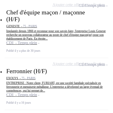
Ajouter cette offre à ma sélection
CDI
Temps plein
Chef d'équipe maçon / maçonne
(H/F)
GENESTE -
75 - PARIS
Implantée depuis 1866 et reconnue pour son savoir-faire, l'entreprise Louis Geneste
recherche un nouveau collaborateur au poste de chef d'équipe maçon(ne) pour son
établissement de Paris. En étroite...
CDI - Temps plein
Publié il y a plus de 30 jours
Ajouter cette offre à ma sélection
CDI
Temps plein
Ferronnier (H/F)
EXOLYS -
75 - PARIS
ENTREPRISE : Notre client, FURIART, est une société familiale spécialisée en
ferronnerie et menuiserie métallique. L'entreprise a développé un large éventail de
compétences, qui lui permet de...
CDI - Temps plein
Publié il y a 16 jours