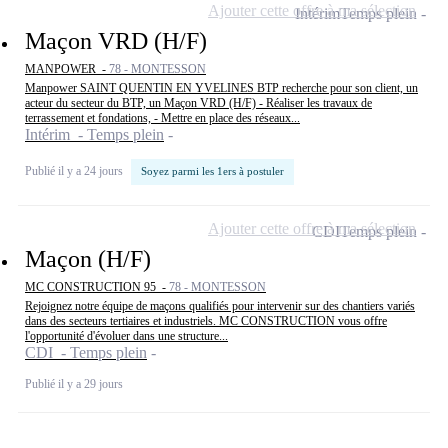
Ajouter cette offre à ma sélection
Intérim
Temps plein
Maçon VRD (H/F)
MANPOWER -
78 - MONTESSON
Manpower SAINT QUENTIN EN YVELINES BTP recherche pour son client, un
acteur du secteur du BTP, un Maçon VRD (H/F) - Réaliser les travaux de
terrassement et fondations, - Mettre en place des réseaux...
Intérim - Temps plein
Publié il y a 24 jours
Soyez parmi les 1ers à postuler
Ajouter cette offre à ma sélection
CDI
Temps plein
Maçon (H/F)
MC CONSTRUCTION 95 -
78 - MONTESSON
Rejoignez notre équipe de maçons qualifiés pour intervenir sur des chantiers variés
dans des secteurs tertiaires et industriels. MC CONSTRUCTION vous offre
l'opportunité d'évoluer dans une structure...
CDI - Temps plein
Publié il y a 29 jours