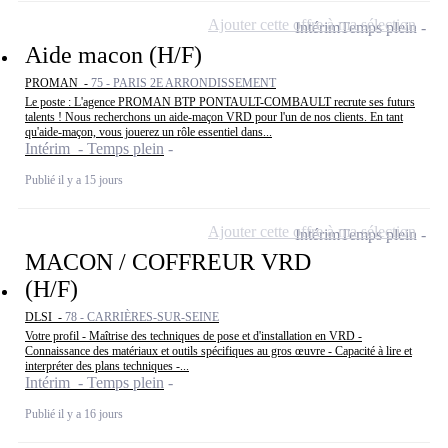
Ajouter cette offre à ma sélection
Intérim
Temps plein
Aide macon (H/F)
PROMAN -
75 - PARIS 2E ARRONDISSEMENT
Le poste : L'agence PROMAN BTP PONTAULT-COMBAULT recrute ses futurs
talents ! Nous recherchons un aide-maçon VRD pour l'un de nos clients. En tant
qu'aide-maçon, vous jouerez un rôle essentiel dans...
Intérim - Temps plein
Publié il y a 15 jours
Ajouter cette offre à ma sélection
Intérim
Temps plein
MACON / COFFREUR VRD
(H/F)
DLSI -
78 - CARRIÈRES-SUR-SEINE
Votre profil - Maîtrise des techniques de pose et d'installation en VRD -
Connaissance des matériaux et outils spécifiques au gros œuvre - Capacité à lire et
interpréter des plans techniques -...
Intérim - Temps plein
Publié il y a 16 jours