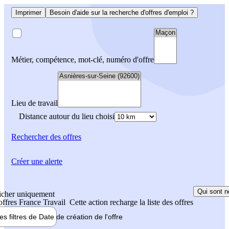
Imprimer
Besoin d'aide sur la recherche d'offres d'emploi ?
Métier, compétence, mot-clé, numéro d'offre
Lieu de travail
Distance autour du lieu choisi
Rechercher
des offres
Créer une alerte
Qui sont n
icher uniquement
 offres France Travail
Cette action recharge la liste des offres
les filtres de
Date de création
de l'offre