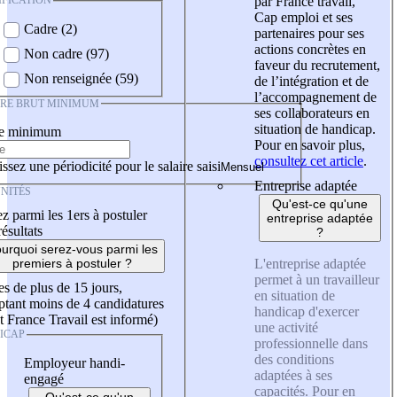
IFICATION
par France travail,
Cap emploi et ses
Cadre (2)
partenaires pour ses
actions concrètes en
Non cadre (97)
faveur du recrutement,
Non renseignée (59)
de l’intégration et de
l’accompagnement de
IRE BRUT MINIMUM
ses collaborateurs en
situation de handicap.
re minimum
Pour en savoir plus,
consultez cet article
.
ssez une périodicité pour le salaire saisi
Entreprise adaptée
NITÉS
Qu'est-ce qu'une
z parmi les 1ers à postuler
entreprise adaptée
résultats
?
urquoi serez-vous parmi les
L'entreprise adaptée
premiers à postuler ?
permet à un travailleur
es de plus de 15 jours,
en situation de
tant moins de 4 candidatures
handicap d'exercer
t France Travail est informé)
une activité
ICAP
professionnelle dans
des conditions
Employeur handi-
adaptées à ses
engagé
capacités. Pour en
Qu'est-ce qu'un