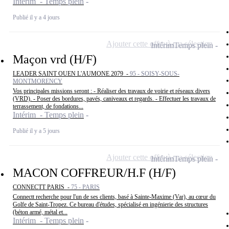
Intérim - Temps plein
Publié il y a 4 jours
Ajouter cette offre à ma sélection
Intérim
Temps plein
Maçon vrd (H/F)
LEADER SAINT OUEN L'AUMONE 2079 -
95 - SOISY-SOUS-
MONTMORENCY
Vos principales missions seront : - Réaliser des travaux de voirie et réseaux divers
(VRD). - Poser des bordures, pavés, caniveaux et regards. - Effectuer les travaux de
terrassement, de fondations...
Intérim - Temps plein
Publié il y a 5 jours
Ajouter cette offre à ma sélection
Intérim
Temps plein
MACON COFFREUR/H.F (H/F)
CONNECTT PARIS -
75 - PARIS
Connectt recherche pour l'un de ses clients, basé à Sainte-Maxime (Var), au cœur du
Golfe de Saint-Tropez. Ce bureau d'études, spécialisé en ingénierie des structures
(béton armé, métal et...
Intérim - Temps plein