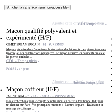
Afficher la carte
(contenu non-accessible)
Ajouter cette offre à ma sélection
CDI
Temps plein
Maçon qualifié polyvalent et
expérimenté (H/F)
CIMETIERE AMERICAIN -
92 - SURESNES
Maçon spécialisé dans l'entretien et la rénovation des bâtiments, des pierres tombales
(marbre) et des constructions paysagères. Le maçon préserve les bâtiments du site et
les pierres tombales,...
CDI - Temps plein
Publié il y a 4 jours
Ajouter cette offre à ma sélection
Intérim
Temps plein
Maçon coffreur (H/F)
J'M INTERIM -
75 - PARIS 18E ARRONDISSEMENT
Nous recherchons pour le compte de notre client un coffreur traditionnel H/F pour
un chantier sur Paris. Vos principales missions : - Lecture de plans - Réalisation et
montage de coffrages...