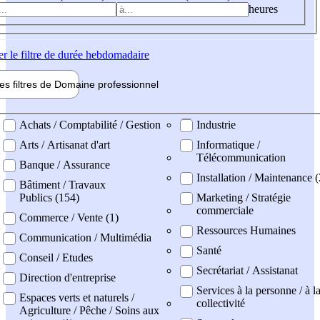
heures
er
le filtre de durée hebdomadaire
les filtres de
Domaine pro
fessionnel
ne professionel
Achats / Comptabilité / Gestion
Industrie
Arts / Artisanat d'art
Informatique /
Télécommunication
Banque / Assurance
Installation / Maintenance (
Bâtiment / Travaux
Publics (154)
Marketing / Stratégie
commerciale
Commerce / Vente (1)
Ressources Humaines
Communication / Multimédia
Santé
Conseil / Etudes
Secrétariat / Assistanat
Direction d'entreprise
Services à la personne / à l
Espaces verts et naturels /
collectivité
Agriculture / Pêche / Soins aux