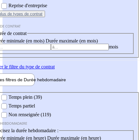
Reprise d'entreprise
plus
de types de contrat
 DE CONTRAT
ée de contrat
ée minimale (en mois)
Durée maximale (en mois)
mois
er
le filtre du type de contrat
les filtres de
Durée hebdo
madaire
 hebdomadaire
Temps plein (39)
Temps partiel
Non renseignée (119)
 HEBDOMADAIRE
cisez la durée hebdomadaire :
ée minimale (en heure)
Durée maximale (en heure)