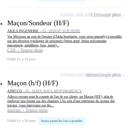
Ajouter cette offre à ma sélection
CDI
Temps plein
Maçon/Sondeur (H/F)
AKILA INGENIERIE -
93 - EPINAY SUR SEINE
Vos Missions au sein de l'équipe d'Akila Ingénierie: vous serez amené(e) à travailler
sur des diverses typologies de structures (béton armé, béton précontraint,
maçonnerie, métallique, bois, mixte)...
CDI - Temps plein
Publié il y a 24 jours
Ajouter cette offre à ma sélection
Intérim
Temps plein
Maçon (h/f) (H/F)
ADECCO -
95 - SOISY-SOUS-MONTMORENCY
Adecco recrute pour le compte de l'un de ses clients, un Maçon (H/F), afin de
renforcer une équipe sur des chantiers l Au sein d'une entreprise du secteur des
travaux, vous intervenez sur des...
Intérim - Temps plein
Publié il y a 26 jours
Soyez parmi les 1ers à postuler