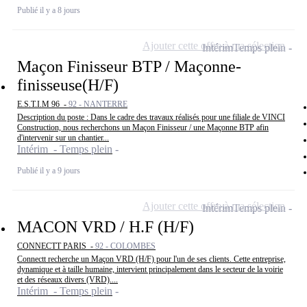
Publié il y a 8 jours
Ajouter cette offre à ma sélection
Intérim
Temps plein
Maçon Finisseur BTP / Maçonne-
finisseuse(H/F)
E.S.T.I.M 96 -
92 - NANTERRE
Description du poste : Dans le cadre des travaux réalisés pour une filiale de VINCI
Construction, nous recherchons un Maçon Finisseur / une Maçonne BTP afin
d'intervenir sur un chantier...
Intérim - Temps plein
Publié il y a 9 jours
Ajouter cette offre à ma sélection
Intérim
Temps plein
MACON VRD / H.F (H/F)
CONNECTT PARIS -
92 - COLOMBES
Connectt recherche un Maçon VRD (H/F) pour l'un de ses clients. Cette entreprise,
dynamique et à taille humaine, intervient principalement dans le secteur de la voirie
et des réseaux divers (VRD)....
Intérim - Temps plein