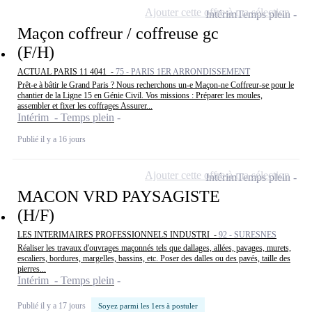
Ajouter cette offre à ma sélection
Intérim
Temps plein
Maçon coffreur / coffreuse gc
(F/H)
ACTUAL PARIS 11 4041 -
75 - PARIS 1ER ARRONDISSEMENT
Prêt-e à bâtir le Grand Paris ? Nous recherchons un-e Maçon-ne Coffreur-se pour le
chantier de la Ligne 15 en Génie Civil. Vos missions : Préparer les moules,
assembler et fixer les coffrages Assurer...
Intérim - Temps plein
Publié il y a 16 jours
Ajouter cette offre à ma sélection
Intérim
Temps plein
MACON VRD PAYSAGISTE
(H/F)
LES INTERIMAIRES PROFESSIONNELS INDUSTRI -
92 - SURESNES
Réaliser les travaux d'ouvrages maçonnés tels que dallages, allées, pavages, murets,
escaliers, bordures, margelles, bassins, etc. Poser des dalles ou des pavés, taille des
pierres...
Intérim - Temps plein
Publié il y a 17 jours
Soyez parmi les 1ers à postuler