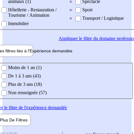
animaux (1)
Spectacle
Hôtellerie - Restauration /
Sport
Tourisme / Animation
Transport / Logistique
Immobilier
Appliquer
le filtre du domaine professi
es filtres liés à l'
Expérience
demandée
ience demandée
Moins de 1 an (1)
De 1 à 3 ans (43)
Plus de 3 ans (18)
Non renseignée (57)
er
le filtre de l'expérience demandée
Plus De
Filtres