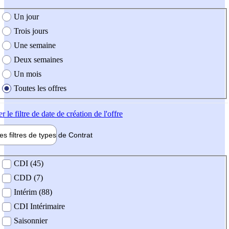
e création de l'offre
Un jour
Trois jours
Une semaine
Deux semaines
Un mois
Toutes les offres
er
le filtre de date de création de l'offre
les filtres de types de
Contrat
de contrat
CDI (45)
CDD (7)
Intérim (88)
CDI Intérimaire
Saisonnier