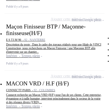
Publié il y a 8 jours
Ajouter cette offre à ma sélection
Intérim
Temps plein
Maçon Finisseur BTP / Maçonne-
finisseuse(H/F)
E.S.T.I.M 96 -
92 - NANTERRE
Description du poste : Dans le cadre des travaux réalisés pour une filiale de VINCI
Construction, nous recherchons un Maçon Finisseur / une Maçonne BTP afin
d'intervenir sur un chantier...
Intérim - Temps plein
Publié il y a 9 jours
Ajouter cette offre à ma sélection
Intérim
Temps plein
MACON VRD / H.F (H/F)
CONNECTT PARIS -
92 - COLOMBES
Connectt recherche un Maçon VRD (H/F) pour l'un de ses clients. Cette entreprise,
dynamique et à taille humaine, intervient principalement dans le secteur de la voirie
et des réseaux divers (VRD)....
Intérim - Temps plein