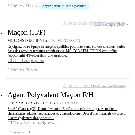
Publié il y a 24 jours
Soyez parmi les 1ers à postuler
Ajouter cette offre à ma sélection
CDI
Temps plein
Maçon (H/F)
MC CONSTRUCTION 95 -
78 - MONTESSON
Rejoignez notre équipe de maçons qualifiés pour intervenir sur des chantiers variés
dans des secteurs tertiaires et industriels. MC CONSTRUCTION vous offre
l'opportunité d'évoluer dans une structure...
CDI - Temps plein
Publié il y a 29 jours
Ajouter cette offre à ma sélection
CDD
Non renseigné
Agent Polyvalent Maçon F/H
PARIS SACLAY - BECLERE -
92 - CLAMART
Situé à Clamart (92), l'hôpital Antoine-Béclère accueille les urgences médico-
chirurgicales adultes, pédiatriques et gynécologique. Doté d'une maternité de type 3,
il offre également des prises en...
CDD - Non renseigné
Publié aujourd'hui