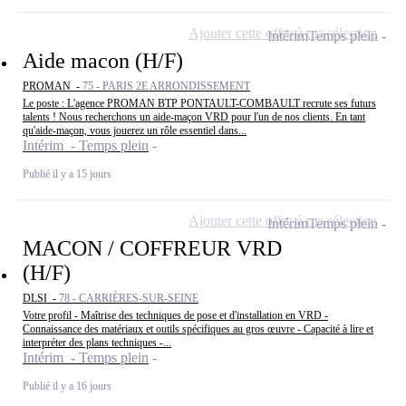
Ajouter cette offre à ma sélection
Intérim
Temps plein
Aide macon (H/F)
PROMAN -
75 - PARIS 2E ARRONDISSEMENT
Le poste : L'agence PROMAN BTP PONTAULT-COMBAULT recrute ses futurs
talents ! Nous recherchons un aide-maçon VRD pour l'un de nos clients. En tant
qu'aide-maçon, vous jouerez un rôle essentiel dans...
Intérim - Temps plein
Publié il y a 15 jours
Ajouter cette offre à ma sélection
Intérim
Temps plein
MACON / COFFREUR VRD
(H/F)
DLSI -
78 - CARRIÈRES-SUR-SEINE
Votre profil - Maîtrise des techniques de pose et d'installation en VRD -
Connaissance des matériaux et outils spécifiques au gros œuvre - Capacité à lire et
interpréter des plans techniques -...
Intérim - Temps plein
Publié il y a 16 jours