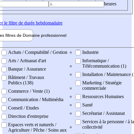
heures
er
le filtre de durée hebdomadaire
les filtres de
Domaine pro
fessionnel
ne professionel
Achats / Comptabilité / Gestion
Industrie
Arts / Artisanat d'art
Informatique /
Télécommunication (1)
Banque / Assurance
Installation / Maintenance (
Bâtiment / Travaux
Publics (138)
Marketing / Stratégie
commerciale
Commerce / Vente (1)
Ressources Humaines
Communication / Multimédia
Santé
Conseil / Etudes
Secrétariat / Assistanat
Direction d'entreprise
Services à la personne / à l
Espaces verts et naturels /
collectivité
Agriculture / Pêche / Soins aux