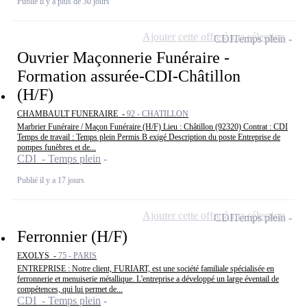
Publié il y a plus de 30 jours
Ajouter cette offre à ma sélection
CDI
Temps plein
Ouvrier Maçonnerie Funéraire -
Formation assurée-CDI-Châtillon
(H/F)
CHAMBAULT FUNERAIRE -
92 - CHATILLON
Marbrier Funéraire / Maçon Funéraire (H/F) Lieu : Châtillon (92320) Contrat : CDI
Temps de travail : Temps plein Permis B exigé Description du poste Entreprise de
pompes funèbres et de...
CDI - Temps plein
Publié il y a 17 jours
Ajouter cette offre à ma sélection
CDI
Temps plein
Ferronnier (H/F)
EXOLYS -
75 - PARIS
ENTREPRISE : Notre client, FURIART, est une société familiale spécialisée en
ferronnerie et menuiserie métallique. L'entreprise a développé un large éventail de
compétences, qui lui permet de...
CDI - Temps plein