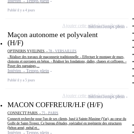
Intérim - Temps plein
Publié il y a 4 jours
Ajouter cette offre à ma sélection
Intérim
Temps plein
Maçon autonome et polyvalent
(H/F)
OPTINERIS YVELINES -
78 - VERSAILLES
- Réaliser des travaux de maçonnerie traditionnelle. - Effectuer le montage de murs,
cloisons et ouvrages en béton. - Réaliser les fondations, dalles, chapes et coffrages. -
Poser des parpaings,...
Intérim - Temps plein
Publié il y a 5 jours
Ajouter cette offre à ma sélection
Intérim
Temps plein
MACON COFFREUR/H.F (H/F)
CONNECTT PARIS -
75 - PARIS
Connectt recherche pour l'un de ses clients, basé à Sainte-Maxime (Var), au cœur du
Golfe de Saint-Tropez. Ce bureau d'études, spécialisé en ingénierie des structures
(béton armé, métal et...
Intérim - Temps plein