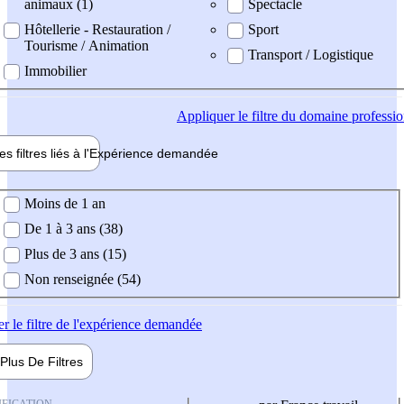
animaux (1)
Spectacle
Hôtellerie - Restauration /
Sport
Tourisme / Animation
Transport / Logistique
Immobilier
Appliquer
le filtre du domaine professi
es filtres liés à l'
Expérience
demandée
ience demandée
Moins de 1 an
De 1 à 3 ans (38)
Plus de 3 ans (15)
Non renseignée (54)
er
le filtre de l'expérience demandée
Plus De
Filtres