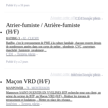
Publié il y a 16 jours
Ajouter cette offre à ma sélection
CDI
Temps plein
Atrier-fumiste / Atrière-fumiste
(H/F)
BATIBIG 3 -
92 - CLICHY
BatiBig, c'est le regroupement de PME à la culture familiale, chacune experte depuis
de nombreuses années dans son corps de métier : plomberie, CVC, couverture,
étanchéité, fumisterie, ravalement,...
CDI - Temps plein
Publié il y a 2 jours
Ajouter cette offre à ma sélection
Intérim
Temps plein
Maçon VRD (H/F)
MANPOWER -
78 - MONTESSON
Manpower SAINT QUENTIN EN YVELINES BTP recherche pour son client, un
acteur du secteur du BTP, un Maçon VRD (H/F) - Réaliser les travaux de
terrassement et fondations, - Mettre en place des réseaux...
Intérim - Temps plein