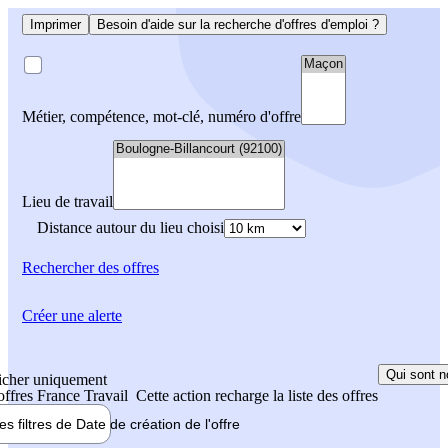
Imprimer
Besoin d'aide sur la recherche d'offres d'emploi ?
Métier, compétence, mot-clé, numéro d'offre
Lieu de travail
Distance autour du lieu choisi
Rechercher
des offres
Créer une alerte
Qui sont n
icher uniquement
 offres France Travail
Cette action recharge la liste des offres
les filtres de
Date de création
de l'offre