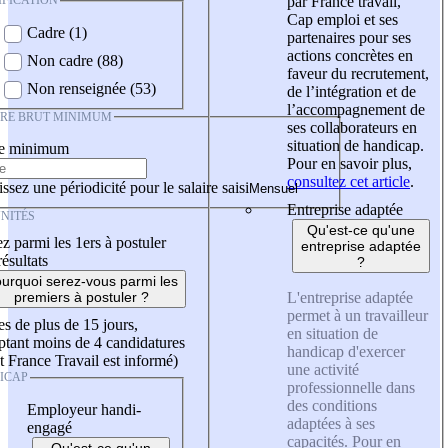
IFICATION
par France travail,
Cap emploi et ses
Cadre (1)
partenaires pour ses
actions concrètes en
Non cadre (88)
faveur du recrutement,
Non renseignée (53)
de l’intégration et de
l’accompagnement de
IRE BRUT MINIMUM
ses collaborateurs en
situation de handicap.
re minimum
Pour en savoir plus,
consultez cet article
.
ssez une périodicité pour le salaire saisi
Entreprise adaptée
NITÉS
Qu'est-ce qu'une
z parmi les 1ers à postuler
entreprise adaptée
résultats
?
urquoi serez-vous parmi les
L'entreprise adaptée
premiers à postuler ?
permet à un travailleur
es de plus de 15 jours,
en situation de
tant moins de 4 candidatures
handicap d'exercer
t France Travail est informé)
une activité
ICAP
professionnelle dans
des conditions
Employeur handi-
adaptées à ses
engagé
capacités. Pour en
Qu'est-ce qu'un