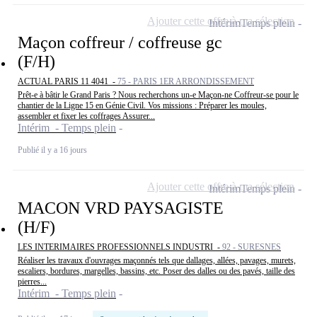
Ajouter cette offre à ma sélection
Intérim
Temps plein
Maçon coffreur / coffreuse gc
(F/H)
ACTUAL PARIS 11 4041 -
75 - PARIS 1ER ARRONDISSEMENT
Prêt-e à bâtir le Grand Paris ? Nous recherchons un-e Maçon-ne Coffreur-se pour le
chantier de la Ligne 15 en Génie Civil. Vos missions : Préparer les moules,
assembler et fixer les coffrages Assurer...
Intérim - Temps plein
Publié il y a 16 jours
Ajouter cette offre à ma sélection
Intérim
Temps plein
MACON VRD PAYSAGISTE
(H/F)
LES INTERIMAIRES PROFESSIONNELS INDUSTRI -
92 - SURESNES
Réaliser les travaux d'ouvrages maçonnés tels que dallages, allées, pavages, murets,
escaliers, bordures, margelles, bassins, etc. Poser des dalles ou des pavés, taille des
pierres...
Intérim - Temps plein