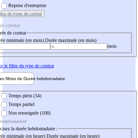
Reprise d'entreprise
plus
de types de contrat
 DE CONTRAT
ée de contrat
ée minimale (en mois)
Durée maximale (en mois)
mois
er
le filtre du type de contrat
les filtres de
Durée hebdo
madaire
 hebdomadaire
Temps plein (34)
Temps partiel
Non renseignée (108)
 HEBDOMADAIRE
cisez la durée hebdomadaire :
ée minimale (en heure)
Durée maximale (en heure)