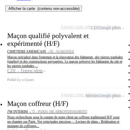
Afficher la carte
(contenu non-accessible)
Ajouter cette offre à ma sélection
CDI
Temps plein
Maçon qualifié polyvalent et
expérimenté (H/F)
CIMETIERE AMERICAIN -
92 - SURESNES
Maçon spécialisé dans l'entretien et la rénovation des bâtiments, des pierres tombales
(marbre) et des constructions paysagères. Le maçon préserve les bâtiments du site et
les pierres tombales,...
CDI - Temps plein
Publié il y a 4 jours
Ajouter cette offre à ma sélection
Intérim
Temps plein
Maçon coffreur (H/F)
J'M INTERIM -
75 - PARIS 18E ARRONDISSEMENT
Nous recherchons pour le compte de notre client un coffreur traditionnel H/F pour
un chantier sur Paris. Vos principales missions : - Lecture de plans - Réalisation et
montage de coffrages...