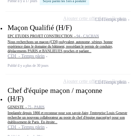
Publié il y a 17 jours
Soyez parmi les 1ers à postuler
Ajouter cette offre à ma sélection
CDI
Temps plein
Maçon Qualifié (H/F)
EPC ETUDES PROJET CONSTRUCTION -
94 - CACHAN
Nous recherchons un maçon (CDI) polyvalent, autonome, sérieux, bonne
expérience dans le domaine du bâtiment, possédant le permis de conduire,
déplacements PARIS et BANLIEUES proches et parlant...
CDI - Temps plein
Publié il y a plus de 30 jours
Ajouter cette offre à ma sélection
CDI
Temps plein
Chef d'équipe maçon / maçonne
(H/F)
GENESTE -
75 - PARIS
Implantée depuis 1866 et reconnue pour son savoir-faire, l'entreprise Louis Geneste
recherche un nouveau collaborateur au poste de chef d'équipe maçon(ne) pour son
établissement de Paris. En étroite...
CDI - Temps plein