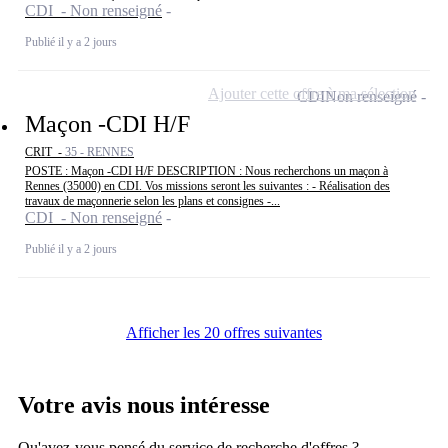
CDI - Non renseigné
Publié il y a 2 jours
Ajouter cette offre à ma sélection
CDI
Non renseigné
Maçon -CDI H/F
CRIT -
35 - RENNES
POSTE : Maçon -CDI H/F DESCRIPTION : Nous recherchons un maçon à
Rennes (35000) en CDI. Vos missions seront les suivantes : - Réalisation des
travaux de maçonnerie selon les plans et consignes -...
CDI - Non renseigné
Publié il y a 2 jours
Afficher les 20 offres suivantes
Votre avis nous intéresse
Qu'avez-vous pensé du service de recherche d'offres ?