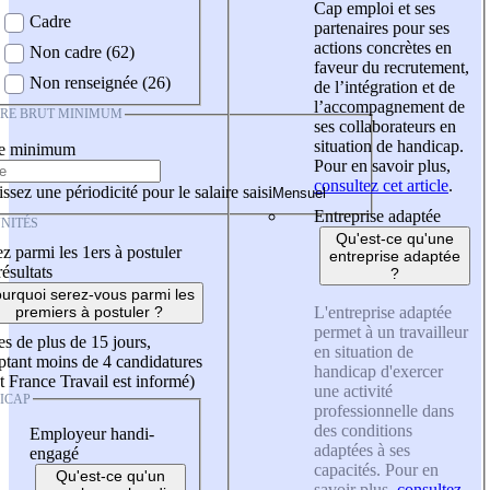
Cap emploi et ses
Cadre
partenaires pour ses
actions concrètes en
Non cadre (62)
faveur du recrutement,
Non renseignée (26)
de l’intégration et de
l’accompagnement de
IRE BRUT MINIMUM
ses collaborateurs en
situation de handicap.
re minimum
Pour en savoir plus,
consultez cet article
.
ssez une périodicité pour le salaire saisi
Entreprise adaptée
NITÉS
Qu'est-ce qu'une
z parmi les 1ers à postuler
entreprise adaptée
résultats
?
urquoi serez-vous parmi les
L'entreprise adaptée
premiers à postuler ?
permet à un travailleur
es de plus de 15 jours,
en situation de
tant moins de 4 candidatures
handicap d'exercer
t France Travail est informé)
une activité
ICAP
professionnelle dans
des conditions
Employeur handi-
adaptées à ses
engagé
capacités. Pour en
Qu'est-ce qu'un
savoir plus,
consultez