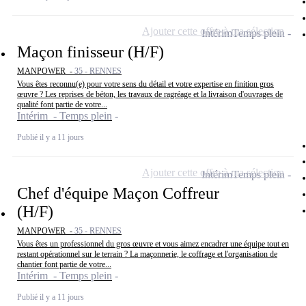
Ajouter cette offre à ma sélection
Intérim
Temps plein
Maçon finisseur (H/F)
MANPOWER -
35 - RENNES
Vous êtes reconnu(e) pour votre sens du détail et votre expertise en finition gros
œuvre ? Les reprises de béton, les travaux de ragréage et la livraison d'ouvrages de
qualité font partie de votre...
Intérim - Temps plein
Publié il y a 11 jours
Ajouter cette offre à ma sélection
Intérim
Temps plein
Chef d'équipe Maçon Coffreur
(H/F)
MANPOWER -
35 - RENNES
Vous êtes un professionnel du gros œuvre et vous aimez encadrer une équipe tout en
restant opérationnel sur le terrain ? La maçonnerie, le coffrage et l'organisation de
chantier font partie de votre...
Intérim - Temps plein
Publié il y a 11 jours