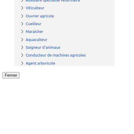
Fermer
Fermer
le détail de l'offre
/
Offre
sur
Offre précéden