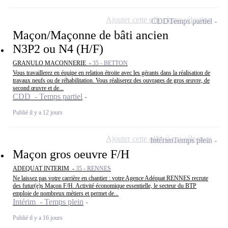
Ajouter cette offre à ma sélection
CDD
Temps partiel
Maçon/Maçonne de bâti ancien
N3P2 ou N4 (H/F)
GRANULO MACONNERIE -
35 - BETTON
Vous travaillerez en équipe en relation étroite avec les gérants dans la réalisation de
travaux neufs ou de réhabilitation. Vous réaliserez des ouvrages de gros œuvre, de
second œuvre et de...
CDD - Temps partiel
Publié il y a 12 jours
Ajouter cette offre à ma sélection
Intérim
Temps plein
Maçon gros oeuvre F/H
ADEQUAT INTERIM -
35 - RENNES
Ne laissez pas votre carrière en chantier : votre Agence Adéquat RENNES recrute
des futur(e)s Maçon F/H. Activité économique essentielle, le secteur du BTP
emploie de nombreux métiers et permet de...
Intérim - Temps plein
Publié il y a 16 jours