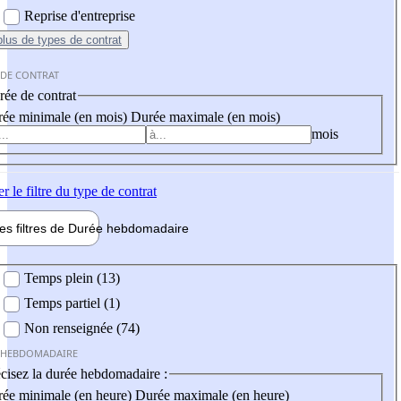
Reprise d'entreprise
plus
de types de contrat
 DE CONTRAT
ée de contrat
ée minimale (en mois)
Durée maximale (en mois)
mois
er
le filtre du type de contrat
les filtres de
Durée hebdo
madaire
 hebdomadaire
Temps plein (13)
Temps partiel (1)
Non renseignée (74)
 HEBDOMADAIRE
cisez la durée hebdomadaire :
ée minimale (en heure)
Durée maximale (en heure)