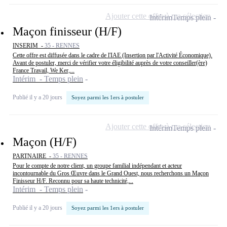
Ajouter cette offre à ma sélection
Intérim
Temps plein
Maçon finisseur (H/F)
INSERIM -
35 - RENNES
Cette offre est diffusée dans le cadre de l'IAE (Insertion par l'Activité Économique).
Avant de postuler, merci de vérifier votre éligibilité auprès de votre conseiller(ère)
France Travail, We Ker,...
Intérim - Temps plein
Publié il y a 20 jours
Soyez parmi les 1ers à postuler
Ajouter cette offre à ma sélection
Intérim
Temps plein
Maçon (H/F)
PARTNAIRE -
35 - RENNES
Pour le compte de notre client, un groupe familial indépendant et acteur
incontournable du Gros Œuvre dans le Grand Ouest, nous recherchons un Maçon
Finisseur H/F. Reconnu pour sa haute technicité,...
Intérim - Temps plein
Publié il y a 20 jours
Soyez parmi les 1ers à postuler