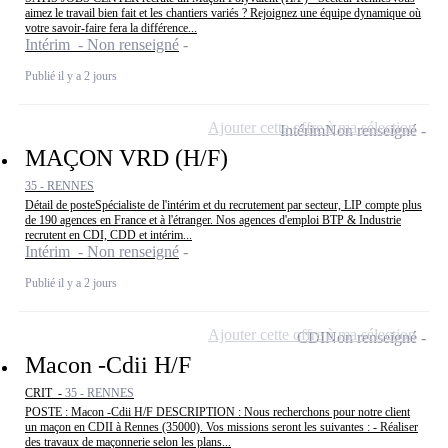
aimez le travail bien fait et les chantiers variés ? Rejoignez une équipe dynamique où
votre savoir-faire fera la différence...
Intérim - Non renseigné
Publié il y a 2 jours
Ajouter cette offre à ma sélection
Intérim
Non renseigné
MAÇON VRD (H/F)
35 - RENNES
Détail de posteSpécialiste de l'intérim et du recrutement par secteur, LIP compte plus
de 190 agences en France et à l'étranger. Nos agences d'emploi BTP & Industrie
recrutent en CDI, CDD et intérim...
Intérim - Non renseigné
Publié il y a 2 jours
Ajouter cette offre à ma sélection
CDI
Non renseigné
Macon -Cdii H/F
CRIT -
35 - RENNES
POSTE : Macon -Cdii H/F DESCRIPTION : Nous recherchons pour notre client
un maçon en CDII à Rennes (35000). Vos missions seront les suivantes : - Réaliser
des travaux de maçonnerie selon les plans...