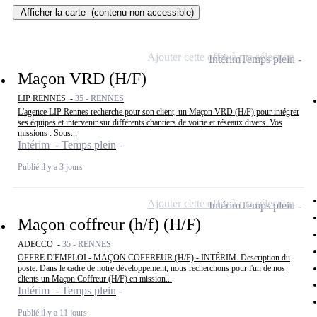
Afficher la carte
(contenu non-accessible)
Ajouter cette offre à ma sélection
Intérim
Temps plein
Maçon VRD (H/F)
LIP RENNES -
35 - RENNES
L'agence LIP Rennes recherche pour son client, un Maçon VRD (H/F) pour intégrer
ses équipes et intervenir sur différents chantiers de voirie et réseaux divers. Vos
missions : Sous...
Intérim - Temps plein
Publié il y a 3 jours
Ajouter cette offre à ma sélection
Intérim
Temps plein
Maçon coffreur (h/f) (H/F)
ADECCO -
35 - RENNES
OFFRE D'EMPLOI - MAÇON COFFREUR (H/F) - INTÉRIM. Description du
poste. Dans le cadre de notre développement, nous recherchons pour l'un de nos
clients un Maçon Coffreur (H/F) en mission...
Intérim - Temps plein
Publié il y a 11 jours