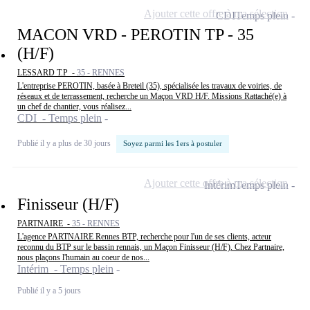
Ajouter cette offre à ma sélection
CDI
Temps plein
MACON VRD - PEROTIN TP - 35
(H/F)
LESSARD T.P -
35 - RENNES
L'entreprise PEROTIN, basée à Breteil (35), spécialisée les travaux de voiries, de
réseaux et de terrassement, recherche un Maçon VRD H/F. Missions Rattaché(e) à
un chef de chantier, vous réalisez...
CDI - Temps plein
Publié il y a plus de 30 jours
Soyez parmi les 1ers à postuler
Ajouter cette offre à ma sélection
Intérim
Temps plein
Finisseur (H/F)
PARTNAIRE -
35 - RENNES
L'agence PARTNAIRE Rennes BTP, recherche pour l'un de ses clients, acteur
reconnu du BTP sur le bassin rennais, un Maçon Finisseur (H/F). Chez Partnaire,
nous plaçons l'humain au coeur de nos...
Intérim - Temps plein
Publié il y a 5 jours