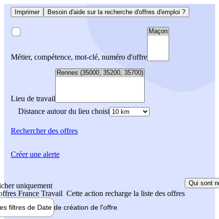
Imprimer
Besoin d'aide sur la recherche d'offres d'emploi ?
Métier, compétence, mot-clé, numéro d'offre
Lieu de travail
Distance autour du lieu choisi
Rechercher
des offres
Créer une alerte
Qui sont n
icher uniquement
 offres France Travail
Cette action recharge la liste des offres
les filtres de
Date de création
de l'offre