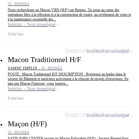
35 - RENNES
Nous recherchons un Maçon VRD (H/F) sur Rennes. Tu seras au coeur des
opérations liées à la réfection et à la construction de routes, au revêtement de voies et
à la maintenance essentielle des...
Intérim - Non renseigné
Publié hier
Ajouter cette offre à ma sélection
Intérim
Non renseigné
Macon Traditionnel H/F
SAMSIC EMPLOI -
35 - RENNES
POSTE : Macon Traditionnel H/F DESCRIPTION : Rejoignez un leader dans le
secteur du Bâtiment et participez activement à la réussite de projets d'envergure. En
tant que Maçon Finisseur, vous jouerez...
Intérim - Non renseigné
Publié hier
Ajouter cette offre à ma sélection
Intérim
Non renseigné
Maçon (H/F)
35 - RENNES
SATIS JOBS CENTER recrute un Maçon Polyvalent (H/F) - Secteur RennesVous