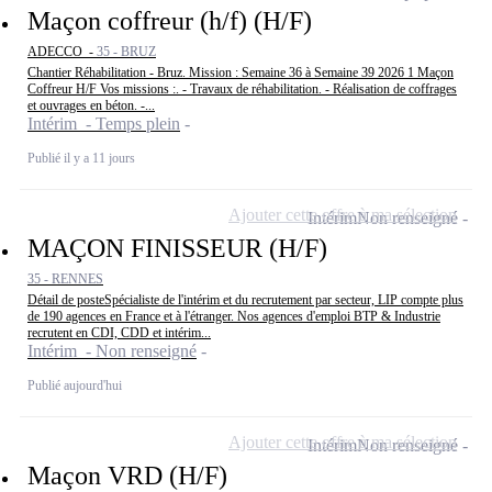
Maçon coffreur (h/f) (H/F)
ADECCO -
35 - BRUZ
Chantier Réhabilitation - Bruz. Mission : Semaine 36 à Semaine 39 2026 1 Maçon
Coffreur H/F Vos missions :. - Travaux de réhabilitation. - Réalisation de coffrages
et ouvrages en béton. -...
Intérim - Temps plein
Publié il y a 11 jours
Ajouter cette offre à ma sélection
Intérim
Non renseigné
MAÇON FINISSEUR (H/F)
35 - RENNES
Détail de posteSpécialiste de l'intérim et du recrutement par secteur, LIP compte plus
de 190 agences en France et à l'étranger. Nos agences d'emploi BTP & Industrie
recrutent en CDI, CDD et intérim...
Intérim - Non renseigné
Publié aujourd'hui
Ajouter cette offre à ma sélection
Intérim
Non renseigné
Maçon VRD (H/F)