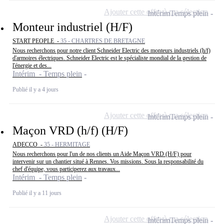
Ajouter cette offre à ma sélection
Intérim
Temps plein
Monteur industriel (H/F)
START PEOPLE -
35 - CHARTRES DE BRETAGNE
Nous recherchons pour notre client Schneider Electric des monteurs industriels (h/f)
d'armoires électriques. Schneider Electric est le spécialiste mondial de la gestion de
l'énergie et des...
Intérim - Temps plein
Publié il y a 4 jours
Ajouter cette offre à ma sélection
Intérim
Temps plein
Maçon VRD (h/f) (H/F)
ADECCO -
35 - HERMITAGE
Nous recherchons pour l'un de nos clients un Aide Maçon VRD (H/F) pour
intervenir sur un chantier situé à Rennes. Vos missions. Sous la responsabilité du
chef d'équipe, vous participerez aux travaux...
Intérim - Temps plein
Publié il y a 11 jours
Ajouter cette offre à ma sélection
Intérim
Temps plein