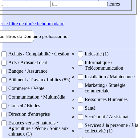
heures
er
le filtre de durée hebdomadaire
les filtres de
Domaine pro
fessionnel
ne professionel
Achats / Comptabilité / Gestion
Industrie (1)
Arts / Artisanat d'art
Informatique /
Télécommunication
Banque / Assurance
Installation / Maintenance
Bâtiment / Travaux Publics (85)
Marketing / Stratégie
Commerce / Vente
commerciale
Communication / Multimédia
Ressources Humaines
Conseil / Etudes
Santé
Direction d'entreprise
Secrétariat / Assistanat
Espaces verts et naturels /
Services à la personne / à l
Agriculture / Pêche / Soins aux
collectivité (1)
animaux (1)