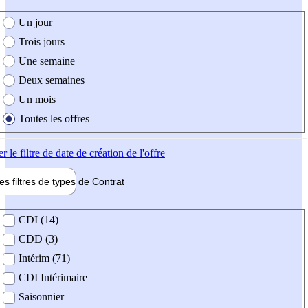
e création de l'offre
Un jour
Trois jours
Une semaine
Deux semaines
Un mois
Toutes les offres
er
le filtre de date de création de l'offre
les filtres de types de
Contrat
de contrat
CDI (14)
CDD (3)
Intérim (71)
CDI Intérimaire
Saisonnier