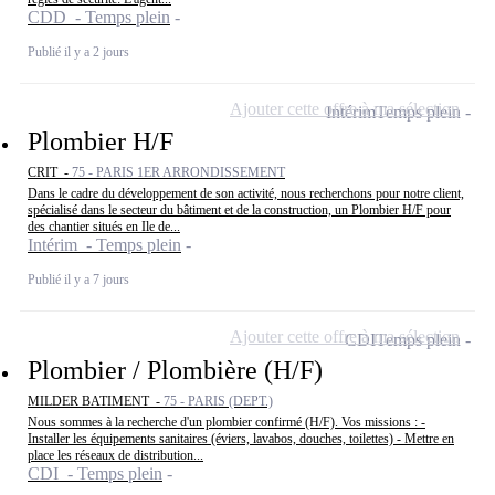
CDD - Temps plein
Publié il y a 2 jours
Ajouter cette offre à ma sélection
Intérim
Temps plein
Plombier H/F
CRIT -
75 - PARIS 1ER ARRONDISSEMENT
Dans le cadre du développement de son activité, nous recherchons pour notre client,
spécialisé dans le secteur du bâtiment et de la construction, un Plombier H/F pour
des chantier situés en Ile de...
Intérim - Temps plein
Publié il y a 7 jours
Ajouter cette offre à ma sélection
CDI
Temps plein
Plombier / Plombière (H/F)
MILDER BATIMENT -
75 - PARIS (DEPT.)
Nous sommes à la recherche d'un plombier confirmé (H/F). Vos missions : -
Installer les équipements sanitaires (éviers, lavabos, douches, toilettes) - Mettre en
place les réseaux de distribution...
CDI - Temps plein