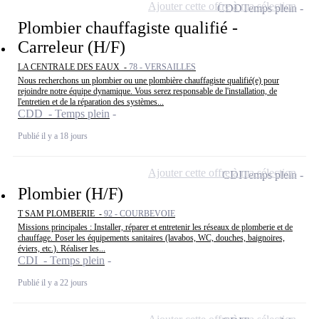
Ajouter cette offre à ma sélection
CDD
Temps plein
Plombier chauffagiste qualifié -
Carreleur (H/F)
LA CENTRALE DES EAUX -
78 - VERSAILLES
Nous recherchons un plombier ou une plombière chauffagiste qualifié(e) pour
rejoindre notre équipe dynamique. Vous serez responsable de l'installation, de
l'entretien et de la réparation des systèmes...
CDD - Temps plein
Publié il y a 18 jours
Ajouter cette offre à ma sélection
CDI
Temps plein
Plombier (H/F)
T SAM PLOMBERIE -
92 - COURBEVOIE
Missions principales : Installer, réparer et entretenir les réseaux de plomberie et de
chauffage. Poser les équipements sanitaires (lavabos, WC, douches, baignoires,
éviers, etc.). Réaliser les...
CDI - Temps plein
Publié il y a 22 jours