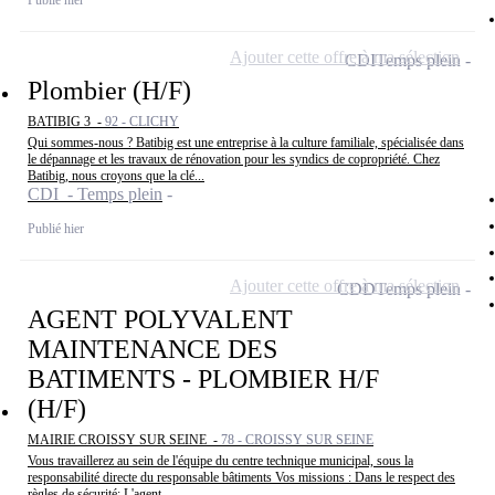
Ajouter cette offre à ma sélection
CDI
Temps plein
Plombier (H/F)
BATIBIG 3 -
92 - CLICHY
Qui sommes-nous ? Batibig est une entreprise à la culture familiale, spécialisée dans
le dépannage et les travaux de rénovation pour les syndics de copropriété. Chez
Batibig, nous croyons que la clé...
CDI - Temps plein
Publié hier
Ajouter cette offre à ma sélection
CDD
Temps plein
AGENT POLYVALENT
MAINTENANCE DES
BATIMENTS - PLOMBIER H/F
(H/F)
MAIRIE CROISSY SUR SEINE -
78 - CROISSY SUR SEINE
Vous travaillerez au sein de l'équipe du centre technique municipal, sous la
responsabilité directe du responsable bâtiments Vos missions : Dans le respect des
règles de sécurité: L'agent...