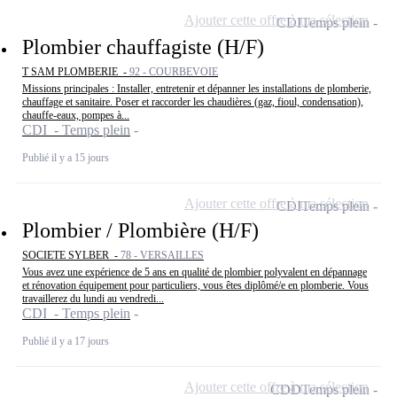
Ajouter cette offre à ma sélection
CDI
Temps plein
Plombier chauffagiste (H/F)
T SAM PLOMBERIE -
92 - COURBEVOIE
Missions principales : Installer, entretenir et dépanner les installations de plomberie,
chauffage et sanitaire. Poser et raccorder les chaudières (gaz, fioul, condensation),
chauffe-eaux, pompes à...
CDI - Temps plein
Publié il y a 15 jours
Ajouter cette offre à ma sélection
CDI
Temps plein
Plombier / Plombière (H/F)
SOCIETE SYLBER -
78 - VERSAILLES
Vous avez une expérience de 5 ans en qualité de plombier polyvalent en dépannage
et rénovation équipement pour particuliers, vous êtes diplômé/e en plomberie. Vous
travaillerez du lundi au vendredi...
CDI - Temps plein
Publié il y a 17 jours
Ajouter cette offre à ma sélection
CDD
Temps plein