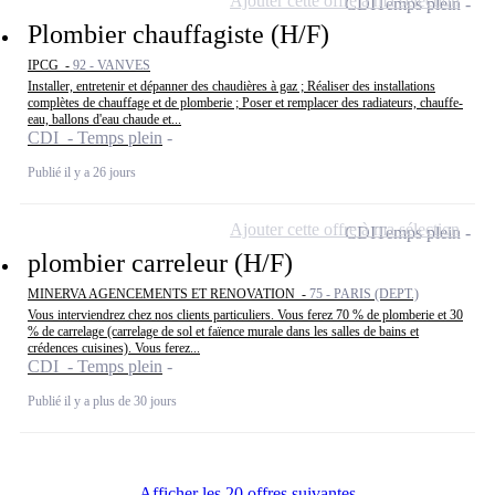
Ajouter cette offre à ma sélection
CDI
Temps plein
Plombier chauffagiste (H/F)
IPCG -
92 - VANVES
Installer, entretenir et dépanner des chaudières à gaz ; Réaliser des installations
complètes de chauffage et de plomberie ; Poser et remplacer des radiateurs, chauffe-
eau, ballons d'eau chaude et...
CDI - Temps plein
Publié il y a 26 jours
Ajouter cette offre à ma sélection
CDI
Temps plein
plombier carreleur (H/F)
MINERVA AGENCEMENTS ET RENOVATION -
75 - PARIS (DEPT.)
Vous interviendrez chez nos clients particuliers. Vous ferez 70 % de plomberie et 30
% de carrelage (carrelage de sol et faïence murale dans les salles de bains et
crédences cuisines). Vous ferez...
CDI - Temps plein
Publié il y a plus de 30 jours
Afficher les 20 offres suivantes