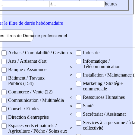
heures
er
le filtre de durée hebdomadaire
les filtres de
Domaine pro
fessionnel
ne professionel
Achats / Comptabilité / Gestion
Industrie
Arts / Artisanat d'art
Informatique /
Télécommunication
Banque / Assurance
Installation / Maintenance 
Bâtiment / Travaux
Publics (154)
Marketing / Stratégie
commerciale
Commerce / Vente (22)
Ressources Humaines
Communication / Multimédia
Santé
Conseil / Etudes
Secrétariat / Assistanat
Direction d'entreprise
Services à la personne / à l
Espaces verts et naturels /
collectivité
Agriculture / Pêche / Soins aux