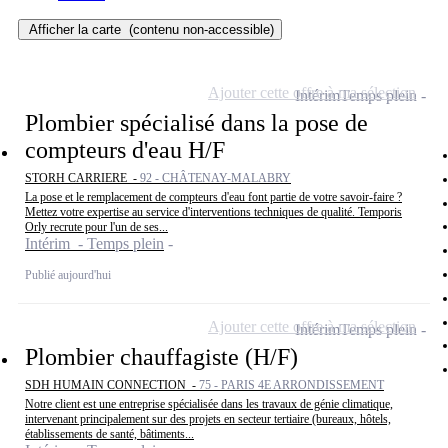
Afficher la carte
(contenu non-accessible)
Ajouter cette offre à ma sélection
Intérim
Temps plein
Plombier spécialisé dans la pose de
compteurs d'eau H/F
STORH CARRIERE -
92 - CHÂTENAY-MALABRY
La pose et le remplacement de compteurs d'eau font partie de votre savoir-faire ?
Mettez votre expertise au service d'interventions techniques de qualité. Temporis
Orly recrute pour l'un de ses...
Intérim - Temps plein
Publié aujourd'hui
Ajouter cette offre à ma sélection
Intérim
Temps plein
Plombier chauffagiste (H/F)
SDH HUMAIN CONNECTION -
75 - PARIS 4E ARRONDISSEMENT
Notre client est une entreprise spécialisée dans les travaux de génie climatique,
intervenant principalement sur des projets en secteur tertiaire (bureaux, hôtels,
établissements de santé, bâtiments...