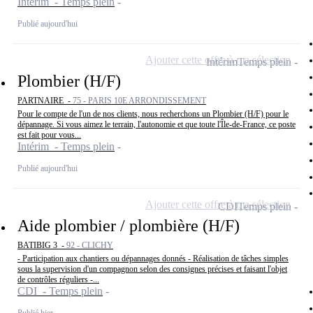
Intérim - Temps plein
Publié aujourd'hui
Ajouter cette offre à ma sélection
Intérim
Temps plein
Plombier (H/F)
PARTNAIRE -
75 - PARIS 10E ARRONDISSEMENT
Pour le compte de l'un de nos clients, nous recherchons un Plombier (H/F) pour le
dépannage. Si vous aimez le terrain, l'autonomie et que toute l'Île-de-France, ce poste
est fait pour vous...
Intérim - Temps plein
Publié aujourd'hui
Ajouter cette offre à ma sélection
CDI
Temps plein
Aide plombier / plombière (H/F)
BATIBIG 3 -
92 - CLICHY
- Participation aux chantiers ou dépannages donnés - Réalisation de tâches simples
sous la supervision d'un compagnon selon des consignes précises et faisant l'objet
de contrôles réguliers -...
CDI - Temps plein
Publié hier