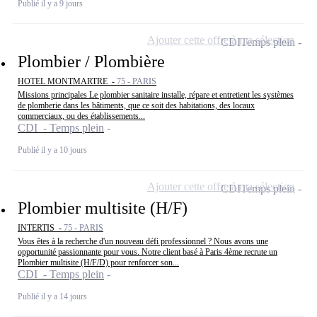
Publié il y a 9 jours
Ajouter cette offre à ma sélection
CDI
Temps plein
Plombier / Plombière
HOTEL MONTMARTRE -
75 - PARIS
Missions principales Le plombier sanitaire installe, répare et entretient les systèmes
de plomberie dans les bâtiments, que ce soit des habitations, des locaux
commerciaux, ou des établissements...
CDI - Temps plein
Publié il y a 10 jours
Ajouter cette offre à ma sélection
CDI
Temps plein
Plombier multisite (H/F)
INTERTIS -
75 - PARIS
Vous êtes à la recherche d'un nouveau défi professionnel ? Nous avons une
opportunité passionnante pour vous. Notre client basé à Paris 4ème recrute un
Plombier multisite (H/F/D) pour renforcer son...
CDI - Temps plein
Publié il y a 14 jours