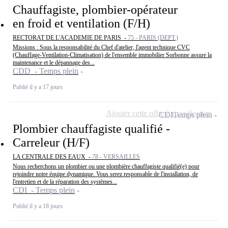
Chauffagiste, plombier-opérateur
en froid et ventilation (F/H)
RECTORAT DE L'ACADEMIE DE PARIS -
75 - PARIS (DEPT.)
Missions : Sous la responsabilité du Chef d'atelier, l'agent technique CVC
(Chauffage-Ventilation-Climatisation) de l'ensemble immobilier Sorbonne assure la
maintenance et le dépannage des...
CDD - Temps plein
Publié il y a 17 jours
Ajouter cette offre à ma sélection
CDI
Temps plein
Plombier chauffagiste qualifié -
Carreleur (H/F)
LA CENTRALE DES EAUX -
78 - VERSAILLES
Nous recherchons un plombier ou une plombière chauffagiste qualifié(e) pour
rejoindre notre équipe dynamique. Vous serez responsable de l'installation, de
l'entretien et de la réparation des systèmes...
CDI - Temps plein
Publié il y a 18 jours