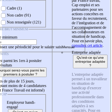
IFICATION
par France travail,
Cap emploi et ses
Cadre (1)
partenaires pour ses
actions concrètes en
Non cadre (91)
faveur du recrutement,
Non renseignée (121)
de l’intégration et de
l’accompagnement de
IRE BRUT MINIMUM
ses collaborateurs en
situation de handicap.
re minimum
Pour en savoir plus,
consultez cet article
.
ssez une périodicité pour le salaire saisi
Entreprise adaptée
NITÉS
Qu'est-ce qu'une
z parmi les 1ers à postuler
entreprise adaptée
résultats
?
urquoi serez-vous parmi les
L'entreprise adaptée
premiers à postuler ?
permet à un travailleur
es de plus de 15 jours,
en situation de
tant moins de 4 candidatures
handicap d'exercer
t France Travail est informé)
une activité
ICAP
professionnelle dans
des conditions
Employeur handi-
adaptées à ses
engagé
capacités. Pour en
Qu'est-ce qu'un