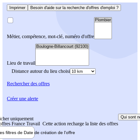
Imprimer
Besoin d'aide sur la recherche d'offres d'emploi ?
Métier, compétence, mot-clé, numéro d'offre
Lieu de travail
Distance autour du lieu choisi
Rechercher
des offres
Créer une alerte
Qui sont n
icher uniquement
 offres France Travail
Cette action recharge la liste des offres
les filtres de
Date de création
de l'offre