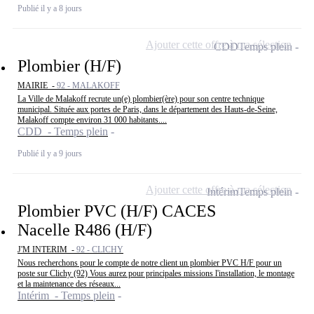
Publié il y a 8 jours
Ajouter cette offre à ma sélection
CDD
Temps plein
Plombier (H/F)
MAIRIE -
92 - MALAKOFF
La Ville de Malakoff recrute un(e) plombier(ère) pour son centre technique
municipal. Située aux portes de Paris, dans le département des Hauts-de-Seine,
Malakoff compte environ 31 000 habitants....
CDD - Temps plein
Publié il y a 9 jours
Ajouter cette offre à ma sélection
Intérim
Temps plein
Plombier PVC (H/F) CACES
Nacelle R486 (H/F)
J'M INTERIM -
92 - CLICHY
Nous recherchons pour le compte de notre client un plombier PVC H/F pour un
poste sur Clichy (92) Vous aurez pour principales missions l'installation, le montage
et la maintenance des réseaux...
Intérim - Temps plein