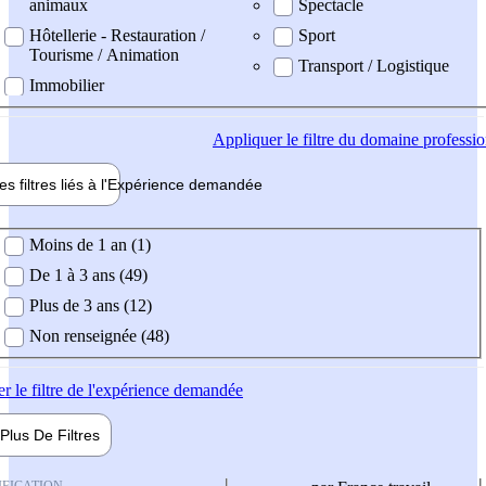
animaux
Spectacle
Hôtellerie - Restauration /
Sport
Tourisme / Animation
Transport / Logistique
Immobilier
Appliquer
le filtre du domaine professi
es filtres liés à l'
Expérience
demandée
ience demandée
Moins de 1 an (1)
De 1 à 3 ans (49)
Plus de 3 ans (12)
Non renseignée (48)
er
le filtre de l'expérience demandée
Plus De
Filtres