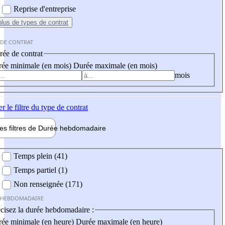
Reprise d'entreprise
plus
de types de contrat
 DE CONTRAT
ée de contrat
ée minimale (en mois)
Durée maximale (en mois)
mois
er
le filtre du type de contrat
les filtres de
Durée hebdo
madaire
 hebdomadaire
Temps plein (41)
Temps partiel (1)
Non renseignée (171)
 HEBDOMADAIRE
cisez la durée hebdomadaire :
ée minimale (en heure)
Durée maximale (en heure)