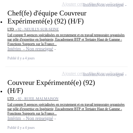
Ajouter cette offre à ma sélection
Intérim
Non renseigné
Chef(fe) d'équipe Couvreur
Expérimenté(e) (92) (H/F)
LTD -
92 - NEUILLY-SUR-SEINE
Ltd compte 9 agences spécialisées en recrutement et en travail temporaire organisées
par pôle d'expertise en Ingénierie, Encadrement BTP et Tertiaire Haut de Gamme -
Fonctions Supports sur la France...
Intérim - Non renseigné
Publié il y a 4 jours
Ajouter cette offre à ma sélection
Intérim
Non renseigné
Couvreur Expérimenté(e) (92)
(H/F)
LTD -
92 - RUEIL-MALMAISON
Ltd compte 9 agences spécialisées en recrutement et en travail temporaire organisées
par pôle d'expertise en Ingénierie, Encadrement BTP et Tertiaire Haut de Gamme -
Fonctions Supports sur la France...
Intérim - Non renseigné
Publié il y a 4 jours