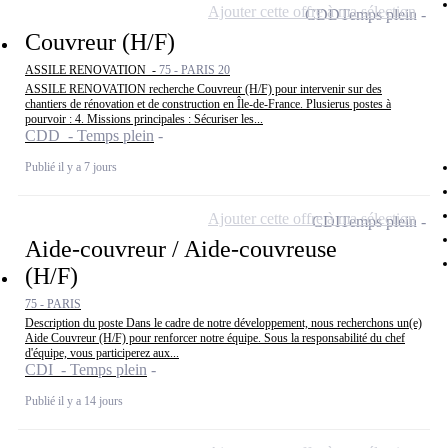
Ajouter cette offre à ma sélection
CDD
Temps plein
Couvreur (H/F)
ASSILE RENOVATION -
75 - PARIS 20
ASSILE RENOVATION recherche Couvreur (H/F) pour intervenir sur des
chantiers de rénovation et de construction en Île-de-France. Plusierus postes à
pourvoir : 4. Missions principales : Sécuriser les...
CDD - Temps plein
Publié il y a 7 jours
Ajouter cette offre à ma sélection
CDI
Temps plein
Aide-couvreur / Aide-couvreuse
(H/F)
75 - PARIS
Description du poste Dans le cadre de notre développement, nous recherchons un(e)
Aide Couvreur (H/F) pour renforcer notre équipe. Sous la responsabilité du chef
d'équipe, vous participerez aux...
CDI - Temps plein
Publié il y a 14 jours