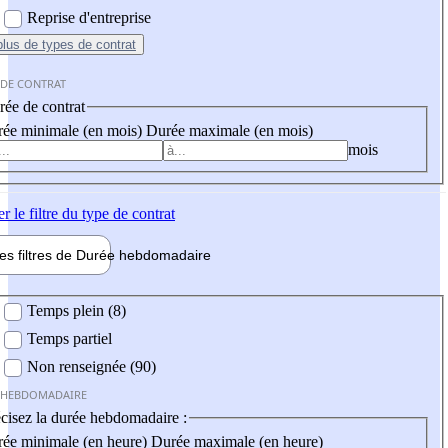
Reprise d'entreprise
plus
de types de contrat
 DE CONTRAT
ée de contrat
ée minimale (en mois)
Durée maximale (en mois)
mois
er
le filtre du type de contrat
les filtres de
Durée hebdo
madaire
 hebdomadaire
Temps plein (8)
Temps partiel
Non renseignée (90)
 HEBDOMADAIRE
cisez la durée hebdomadaire :
ée minimale (en heure)
Durée maximale (en heure)