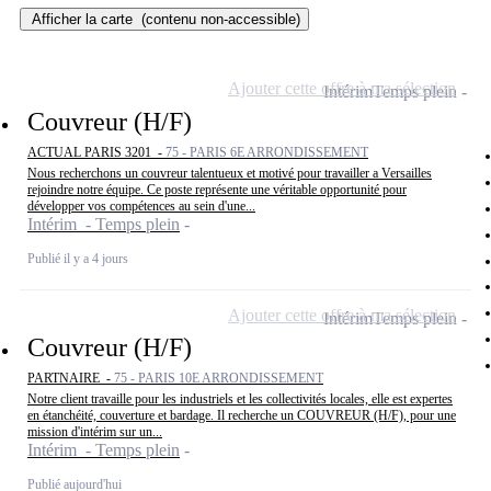
Afficher la carte
(contenu non-accessible)
Ajouter cette offre à ma sélection
Intérim
Temps plein
Couvreur (H/F)
ACTUAL PARIS 3201 -
75 - PARIS 6E ARRONDISSEMENT
Nous recherchons un couvreur talentueux et motivé pour travailler a Versailles
rejoindre notre équipe. Ce poste représente une véritable opportunité pour
développer vos compétences au sein d'une...
Intérim - Temps plein
Publié il y a 4 jours
Ajouter cette offre à ma sélection
Intérim
Temps plein
Couvreur (H/F)
PARTNAIRE -
75 - PARIS 10E ARRONDISSEMENT
Notre client travaille pour les industriels et les collectivités locales, elle est expertes
en étanchéité, couverture et bardage. Il recherche un COUVREUR (H/F), pour une
mission d'intérim sur un...
Intérim - Temps plein
Publié aujourd'hui