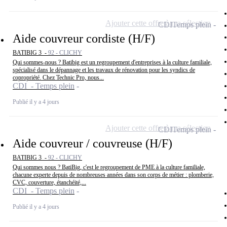
Ajouter cette offre à ma sélection
CDI
Temps plein
Aide couvreur cordiste (H/F)
BATIBIG 3 -
92 - CLICHY
Qui sommes-nous ? Batibig est un regroupement d'entreprises à la culture familiale,
spécialisé dans le dépannage et les travaux de rénovation pour les syndics de
copropriété. Chez Technic Pro, nous...
CDI - Temps plein
Publié il y a 4 jours
Ajouter cette offre à ma sélection
CDI
Temps plein
Aide couvreur / couvreuse (H/F)
BATIBIG 3 -
92 - CLICHY
Qui sommes nous ? BatiBig, c'est le regroupement de PME à la culture familiale,
chacune experte depuis de nombreuses années dans son corps de métier : plomberie,
CVC, couverture, étanchéité,...
CDI - Temps plein
Publié il y a 4 jours