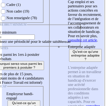
Cap emploi et ses
Cadre (1)
partenaires pour ses
actions concrètes en
Non cadre (19)
faveur du recrutement,
Non renseignée (78)
de l’intégration et de
l’accompagnement de
IRE BRUT MINIMUM
ses collaborateurs en
situation de handicap.
re minimum
Pour en savoir plus,
consultez cet article
.
ssez une périodicité pour le salaire saisi
Entreprise adaptée
NITÉS
Qu'est-ce qu'une
z parmi les 1ers à postuler
entreprise adaptée
résultats
?
urquoi serez-vous parmi les
L'entreprise adaptée
premiers à postuler ?
permet à un travailleur
es de plus de 15 jours,
en situation de
tant moins de 4 candidatures
handicap d'exercer
t France Travail est informé)
une activité
ICAP
professionnelle dans
des conditions
Employeur handi-
adaptées à ses
engagé
capacités. Pour en
Qu'est-ce qu'un
savoir plus,
consultez