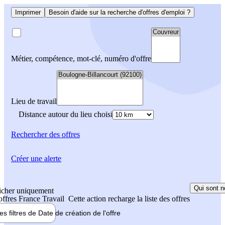
Imprimer
Besoin d'aide sur la recherche d'offres d'emploi ?
Métier, compétence, mot-clé, numéro d'offre
Lieu de travail
Distance autour du lieu choisi
Rechercher
des offres
Créer une alerte
Qui sont n
icher uniquement
 offres France Travail
Cette action recharge la liste des offres
les filtres de
Date de création
de l'offre