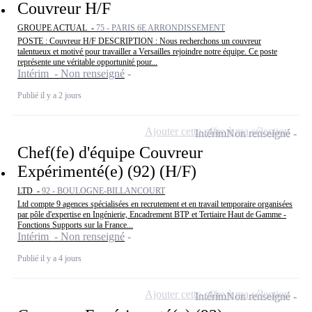
Couvreur H/F
GROUPE ACTUAL -
75 - PARIS 6E ARRONDISSEMENT
POSTE : Couvreur H/F DESCRIPTION : Nous recherchons un couvreur
talentueux et motivé pour travailler a Versailles rejoindre notre équipe. Ce poste
représente une véritable opportunité pour...
Intérim - Non renseigné
Publié il y a 2 jours
Ajouter cette offre à ma sélection
Intérim
Non renseigné
Chef(fe) d'équipe Couvreur
Expérimenté(e) (92) (H/F)
LTD -
92 - BOULOGNE-BILLANCOURT
Ltd compte 9 agences spécialisées en recrutement et en travail temporaire organisées
par pôle d'expertise en Ingénierie, Encadrement BTP et Tertiaire Haut de Gamme -
Fonctions Supports sur la France...
Intérim - Non renseigné
Publié il y a 4 jours
Ajouter cette offre à ma sélection
Intérim
Non renseigné