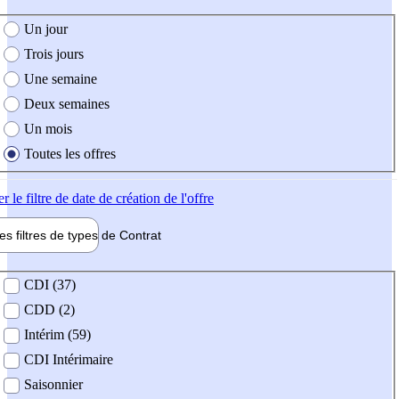
e création de l'offre
Un jour
Trois jours
Une semaine
Deux semaines
Un mois
Toutes les offres
er
le filtre de date de création de l'offre
les filtres de types de
Contrat
de contrat
CDI (37)
CDD (2)
Intérim (59)
CDI Intérimaire
Saisonnier