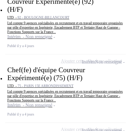
Couvreur Expérimenté(e) (92)
(H/F)
LTD -
92 - BOULOGNE-BILLANCOURT
Ltd compte 9 agences spécialisées en recrutement et en travail temporaire organisées
par pôle d'expertise en Ingénierie, Encadrement BTP et Tertiaire Haut de Gamme -
Fonctions Supports sur la France...
Intérim - Non renseigné
Publié il y a 4 jours
Ajouter cette offre à ma sélection
Intérim
Non renseigné
Chef(fe) d'équipe Couvreur
Expérimenté(e) (75) (H/F)
LTD -
75 - PARIS 15E ARRONDISSEMENT
Ltd compte 9 agences spécialisées en recrutement et en travail temporaire organisées
par pôle d'expertise en Ingénierie, Encadrement BTP et Tertiaire Haut de Gamme -
Fonctions Supports sur la France...
Intérim - Non renseigné
Publié il y a 4 jours
Ajouter cette offre à ma sélection
Intérim
Non renseigné