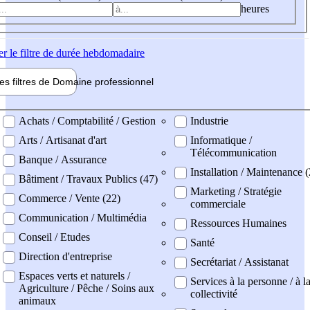
heures
er
le filtre de durée hebdomadaire
les filtres de
Domaine pro
fessionnel
ne professionel
Achats / Comptabilité / Gestion
Industrie
Arts / Artisanat d'art
Informatique /
Télécommunication
Banque / Assurance
Installation / Maintenance 
Bâtiment / Travaux Publics (47)
Marketing / Stratégie
Commerce / Vente (22)
commerciale
Communication / Multimédia
Ressources Humaines
Conseil / Etudes
Santé
Direction d'entreprise
Secrétariat / Assistanat
Espaces verts et naturels /
Services à la personne / à l
Agriculture / Pêche / Soins aux
collectivité
animaux