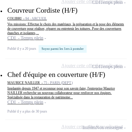
Ajouter cette offre à ma sélection
CDI
Temps plein
Couvreur Cordiste (H/F)
COLIBRI -
94 - ARCUEIL
Vos missions: Effectue le choix des matériaux, la préparation et la pose des éléments
de couverture pour réaliser, réparer ou entretenir les toitures. Pose des couvertures
étanches et isolantes,...
CDI - Temps plein
Publié il y a 20 jours
Soyez parmi les 1ers à postuler
Ajouter cette offre à ma sélection
CDI
Temps plein
Chef d'équipe en couverture (H/F)
MAURICE NAILLER -
75 - PARIS (DEPT.)
Implantée depuis 1947 et reconnue pour son savoir-faire, l'entreprise Maurice
NAILLER recherche un nouveau collaborateur pour renforcer nos équipes.
Spécialisée dans la restauration de patrimoine...
CDI - Temps plein
Publié il y a plus de 30 jours
Ajouter cette offre à ma sélection
Intérim
Non renseigné