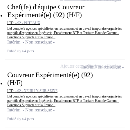
Chef(fe) d'équipe Couvreur
Expérimenté(e) (92) (H/F)
LTD -
92 - PUTEAUX
Ltd compte 9 agences spécialisées en recrutement et en travail temporaire organisées
par pôle d'expertise en Ingénierie, Encadrement BTP et Tertiaire Haut de Gamme -
Fonctions Supports sur la France...
Intérim - Non renseigné
Publié il y a 4 jours
Ajouter cette offre à ma sélection
Intérim
Non renseigné
Couvreur Expérimenté(e) (92)
(H/F)
LTD -
92 - NEUILLY-SUR-SEINE
Ltd compte 9 agences spécialisées en recrutement et en travail temporaire organisées
par pôle d'expertise en Ingénierie, Encadrement BTP et Tertiaire Haut de Gamme -
Fonctions Supports sur la France...
Intérim - Non renseigné
Publié il y a 4 jours