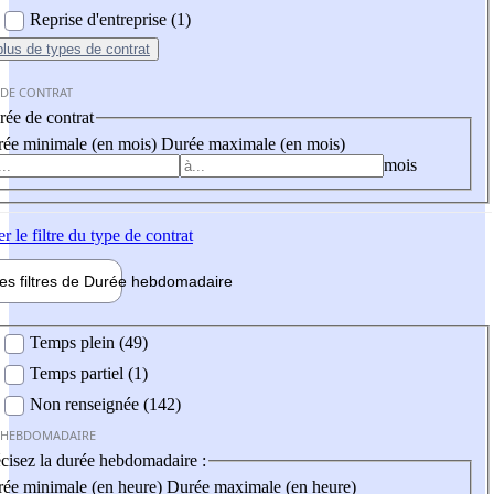
Reprise d'entreprise (1)
plus
de types de contrat
 DE CONTRAT
ée de contrat
ée minimale (en mois)
Durée maximale (en mois)
mois
er
le filtre du type de contrat
les filtres de
Durée hebdo
madaire
 hebdomadaire
Temps plein (49)
Temps partiel (1)
Non renseignée (142)
 HEBDOMADAIRE
cisez la durée hebdomadaire :
ée minimale (en heure)
Durée maximale (en heure)