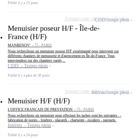
Publié il y a 23 jours
Ajouter cette offre à ma sélection
CDD
Temps plein
Menuisier poseur H/F - Île-de-
France (H/F)
MANRENOV' -
75 - PARIS
Nous recherchons un menuisier poseur H/F expérimenté pour intervenir sur
différents chantiers de menuiserie et d'agencement en Île-de-France. Vous
interviendrez sur des chantiers variés,...
CDD - Temps plein
Publié il y a plus de 30 jours
Ajouter cette offre à ma sélection
Intérim
Temps plein
Menuisier H/F (H/F)
L'OFFICE FRANCAIS DE PRESTATION -
75 - PARIS
Nous recherchons un menuisier pour effectuer les taches sont les suivantes : -
fabrication de portes - fenêtres - placards - charpente - escaliers - parquets.
Intérim - Temps plein
Publié il y a 24 jours