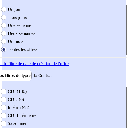
e création de l'offre
Un jour
Trois jours
Une semaine
Deux semaines
Un mois
Toutes les offres
er
le filtre de date de création de l'offre
les filtres de types de
Contrat
de contrat
CDI (136)
CDD (6)
Intérim (48)
CDI Intérimaire
Saisonnier