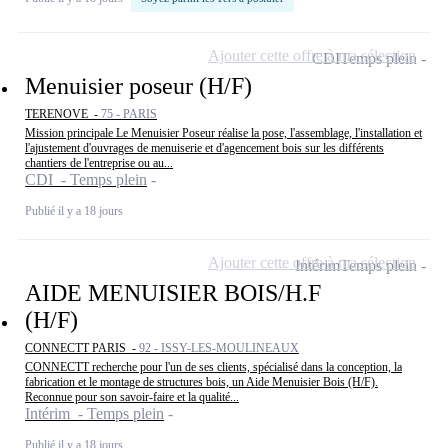
Ajouter cette offre à ma sélection
CDI
Temps plein
Menuisier poseur (H/F)
TERENOVE -
75 - PARIS
Mission principale Le Menuisier Poseur réalise la pose, l'assemblage, l'installation et
l'ajustement d'ouvrages de menuiserie et d'agencement bois sur les différents
chantiers de l'entreprise ou au...
CDI - Temps plein
Publié il y a 18 jours
Ajouter cette offre à ma sélection
Intérim
Temps plein
AIDE MENUISIER BOIS/H.F
(H/F)
CONNECTT PARIS -
92 - ISSY-LES-MOULINEAUX
CONNECTT recherche pour l'un de ses clients, spécialisé dans la conception, la
fabrication et le montage de structures bois, un Aide Menuisier Bois (H/F).
Reconnue pour son savoir-faire et la qualité...
Intérim - Temps plein
Publié il y a 18 jours