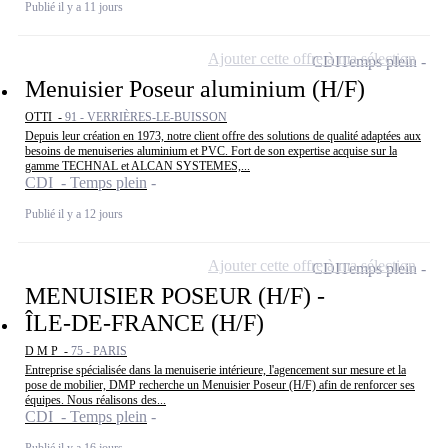
Publié il y a 11 jours
Ajouter cette offre à ma sélection
CDI
Temps plein
Menuisier Poseur aluminium (H/F)
OTTI -
91 - VERRIÈRES-LE-BUISSON
Depuis leur création en 1973, notre client offre des solutions de qualité adaptées aux
besoins de menuiseries aluminium et PVC. Fort de son expertise acquise sur la
gamme TECHNAL et ALCAN SYSTEMES,...
CDI - Temps plein
Publié il y a 12 jours
Ajouter cette offre à ma sélection
CDI
Temps plein
MENUISIER POSEUR (H/F) -
ÎLE-DE-FRANCE (H/F)
D M P -
75 - PARIS
Entreprise spécialisée dans la menuiserie intérieure, l'agencement sur mesure et la
pose de mobilier, DMP recherche un Menuisier Poseur (H/F) afin de renforcer ses
équipes. Nous réalisons des...
CDI - Temps plein
Publié il y a 16 jours