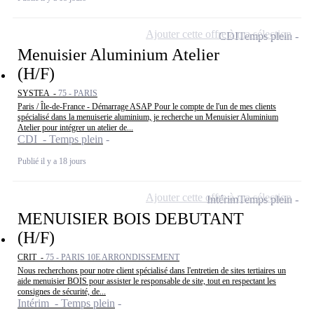
Ajouter cette offre à ma sélection
CDI
Temps plein
Menuisier Aluminium Atelier
(H/F)
SYSTEA -
75 - PARIS
Paris / Île-de-France - Démarrage ASAP Pour le compte de l'un de mes clients
spécialisé dans la menuiserie aluminium, je recherche un Menuisier Aluminium
Atelier pour intégrer un atelier de...
CDI - Temps plein
Publié il y a 18 jours
Ajouter cette offre à ma sélection
Intérim
Temps plein
MENUISIER BOIS DEBUTANT
(H/F)
CRIT -
75 - PARIS 10E ARRONDISSEMENT
Nous recherchons pour notre client spécialisé dans l'entretien de sites tertiaires un
aide menuisier BOIS pour assister le responsable de site, tout en respectant les
consignes de sécurité, de...
Intérim - Temps plein