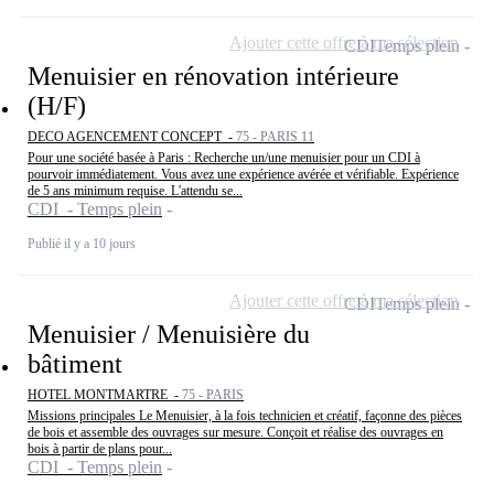
Ajouter cette offre à ma sélection
CDI
Temps plein
Menuisier en rénovation intérieure
(H/F)
DECO AGENCEMENT CONCEPT -
75 - PARIS 11
Pour une société basée à Paris : Recherche un/une menuisier pour un CDI à
pourvoir immédiatement. Vous avez une expérience avérée et vérifiable. Expérience
de 5 ans minimum requise. L'attendu se...
CDI - Temps plein
Publié il y a 10 jours
Ajouter cette offre à ma sélection
CDI
Temps plein
Menuisier / Menuisière du
bâtiment
HOTEL MONTMARTRE -
75 - PARIS
Missions principales Le Menuisier, à la fois technicien et créatif, façonne des pièces
de bois et assemble des ouvrages sur mesure. Conçoit et réalise des ouvrages en
bois à partir de plans pour...
CDI - Temps plein