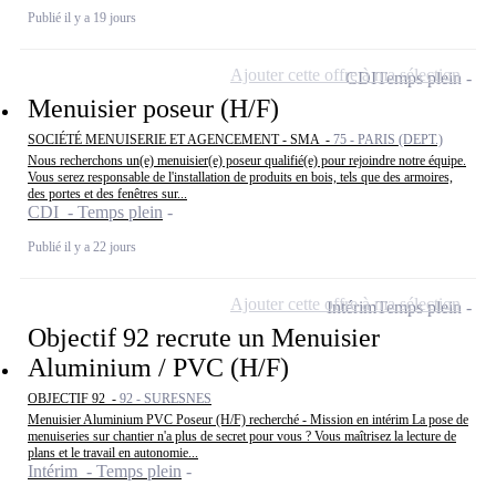
Publié il y a 19 jours
Ajouter cette offre à ma sélection
CDI
Temps plein
Menuisier poseur (H/F)
SOCIÉTÉ MENUISERIE ET AGENCEMENT - SMA -
75 - PARIS (DEPT.)
Nous recherchons un(e) menuisier(e) poseur qualifié(e) pour rejoindre notre équipe.
Vous serez responsable de l'installation de produits en bois, tels que des armoires,
des portes et des fenêtres sur...
CDI - Temps plein
Publié il y a 22 jours
Ajouter cette offre à ma sélection
Intérim
Temps plein
Objectif 92 recrute un Menuisier
Aluminium / PVC (H/F)
OBJECTIF 92 -
92 - SURESNES
Menuisier Aluminium PVC Poseur (H/F) recherché - Mission en intérim La pose de
menuiseries sur chantier n'a plus de secret pour vous ? Vous maîtrisez la lecture de
plans et le travail en autonomie...
Intérim - Temps plein