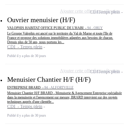
Ajouter cette offre à ma sélection
CDI
Temps plein
Ouvrier menuisier (H/F)
VALOPHIS HABITAT OFFICE PUBLIC DE L'HABI -
94 - ORLY
Le Groupe Valophis est ancré sur le territoire du Val de Marne et toute l'Ile de
France et propose des solutions immobilières adaptées aux besoins de chacun.
Depuis plus de 50 ans, nous portons les...
CDI - Temps plein
Publié il y a plus de 30 jours
Ajouter cette offre à ma sélection
CDI
Temps plein
Menuisier Chantier H/F (H/F)
ENTREPRISE BRARD -
94 - ALFORTVILLE
Menuisier Chantier H/F BRARD - Menuiserie & Agencement Entreprise spécialisée
dans la menuiserie et l'agencement sur mesure, BRARD intervient sur des projets
techniques auprès d'une clientèle...
CDI - Temps plein
Publié il y a plus de 30 jours