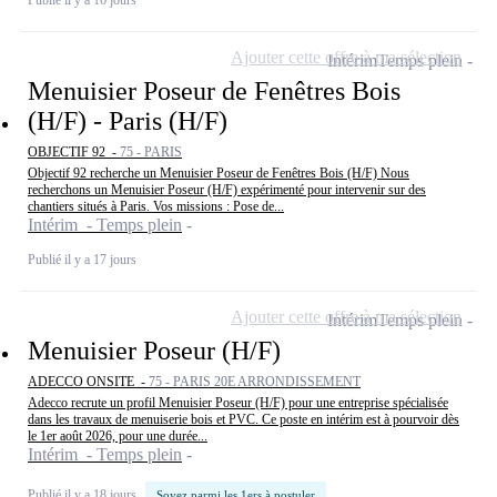
Ajouter cette offre à ma sélection
Intérim
Temps plein
Menuisier Poseur de Fenêtres Bois
(H/F) - Paris (H/F)
OBJECTIF 92 -
75 - PARIS
Objectif 92 recherche un Menuisier Poseur de Fenêtres Bois (H/F) Nous
recherchons un Menuisier Poseur (H/F) expérimenté pour intervenir sur des
chantiers situés à Paris. Vos missions : Pose de...
Intérim - Temps plein
Publié il y a 17 jours
Ajouter cette offre à ma sélection
Intérim
Temps plein
Menuisier Poseur (H/F)
ADECCO ONSITE -
75 - PARIS 20E ARRONDISSEMENT
Adecco recrute un profil Menuisier Poseur (H/F) pour une entreprise spécialisée
dans les travaux de menuiserie bois et PVC. Ce poste en intérim est à pourvoir dès
le 1er août 2026, pour une durée...
Intérim - Temps plein
Publié il y a 18 jours
Soyez parmi les 1ers à postuler