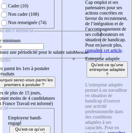
Cap emploi et ses
Cadre (10)
partenaires pour ses
actions concrètes en
Non cadre (108)
faveur du recrutement,
Non renseignée (74)
de l’intégration et de
l’accompagnement de
IRE BRUT MINIMUM
ses collaborateurs en
situation de handicap.
re minimum
Pour en savoir plus,
consultez cet article
.
ssez une périodicité pour le salaire saisi
Entreprise adaptée
NITÉS
Qu'est-ce qu'une
z parmi les 1ers à postuler
entreprise adaptée
résultats
?
urquoi serez-vous parmi les
L'entreprise adaptée
premiers à postuler ?
permet à un travailleur
es de plus de 15 jours,
en situation de
tant moins de 4 candidatures
handicap d'exercer
t France Travail est informé)
une activité
ICAP
professionnelle dans
des conditions
Employeur handi-
adaptées à ses
engagé
capacités. Pour en
Qu'est-ce qu'un
savoir plus,
consultez