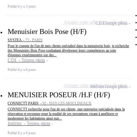
Publié il y a 3 jours
Ajouter cette offre à ma sélection
CDI
Temps plein
Menuisier Bois Pose (H/F)
SYSTEA -
75 - PARIS
Pour le compte de l'un de mes clients spécialisé dans la menuiserie bois, je recherche
des Menuisiers Bois Pose souhaitant développer leurs compétences au sein
d'équipes expérimentées sur des...
CDI - Temps plein
Publié il y a 8 jours
Ajouter cette offre à ma sélection
Intérim
Temps plein
MENUISIER POSEUR /H.F (H/F)
CONNECTT PARIS -
92 - ISSY-LES-MOULINEAUX
CONNECTT recherche pour l'un de ses clients, une entreprise spécialisée dans la
rénovation et reconnue pour la qualité de ses prestations visant à améliorer et
moderniser les habitations ainsi que...
Intérim - Temps plein
Publié il y a 9 jours