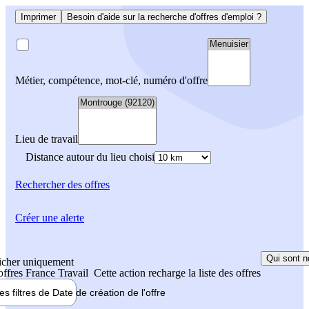
Imprimer
Besoin d'aide sur la recherche d'offres d'emploi ?
Métier, compétence, mot-clé, numéro d'offre
Lieu de travail
Distance autour du lieu choisi
Rechercher
des offres
Créer une alerte
Qui sont n
icher uniquement
 offres France Travail
Cette action recharge la liste des offres
les filtres de
Date de création
de l'offre