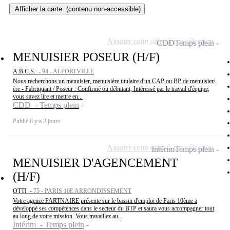
Afficher la carte
(contenu non-accessible)
Ajouter cette offre à ma sélection
CDD
Temps plein
MENUISIER POSEUR (H/F)
A.B.C.S. -
94 - ALFORTVILLE
Nous recherchons un menuisier, menuisière titulaire d'un CAP ou BP de menuisier/
ère - Fabriquant / Poseur : Confirmé ou débutant, Intéressé par le travail d'équipe,
vous savez lire et mettre en...
CDD - Temps plein
Publié il y a 2 jours
Ajouter cette offre à ma sélection
Intérim
Temps plein
MENUISIER D'AGENCEMENT
(H/F)
OTTI -
75 - PARIS 10E ARRONDISSEMENT
Votre agence PARTNAIRE présente sur le bassin d'emploi de Paris 10ème a
développé ses compétences dans le secteur du BTP et saura vous accompagner tout
au long de votre mission. Vous travaillez au...
Intérim - Temps plein