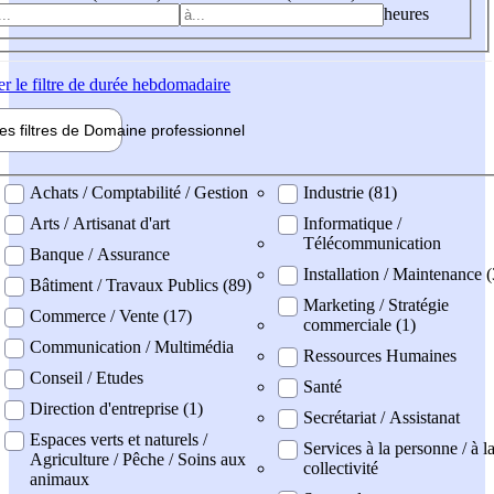
heures
er
le filtre de durée hebdomadaire
les filtres de
Domaine pro
fessionnel
ne professionel
Achats / Comptabilité / Gestion
Industrie (81)
Arts / Artisanat d'art
Informatique /
Télécommunication
Banque / Assurance
Installation / Maintenance (
Bâtiment / Travaux Publics (89)
Marketing / Stratégie
Commerce / Vente (17)
commerciale (1)
Communication / Multimédia
Ressources Humaines
Conseil / Etudes
Santé
Direction d'entreprise (1)
Secrétariat / Assistanat
Espaces verts et naturels /
Services à la personne / à l
Agriculture / Pêche / Soins aux
collectivité
animaux