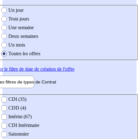
e création de l'offre
Un jour
Trois jours
Une semaine
Deux semaines
Un mois
Toutes les offres
er
le filtre de date de création de l'offre
les filtres de types de
Contrat
de contrat
CDI (35)
CDD (4)
Intérim (67)
CDI Intérimaire
Saisonnier