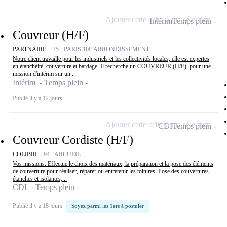
Ajouter cette offre à ma sélection
Intérim
Temps plein
Couvreur (H/F)
PARTNAIRE -
75 - PARIS 10E ARRONDISSEMENT
Notre client travaille pour les industriels et les collectivités locales, elle est expertes
en étanchéité, couverture et bardage. Il recherche un COUVREUR (H/F), pour une
mission d'intérim sur un...
Intérim - Temps plein
Publié il y a 12 jours
Ajouter cette offre à ma sélection
CDI
Temps plein
Couvreur Cordiste (H/F)
COLIBRI -
94 - ARCUEIL
Vos missions: Effectue le choix des matériaux, la préparation et la pose des éléments
de couverture pour réaliser, réparer ou entretenir les toitures. Pose des couvertures
étanches et isolantes,...
CDI - Temps plein
Publié il y a 18 jours
Soyez parmi les 1ers à postuler