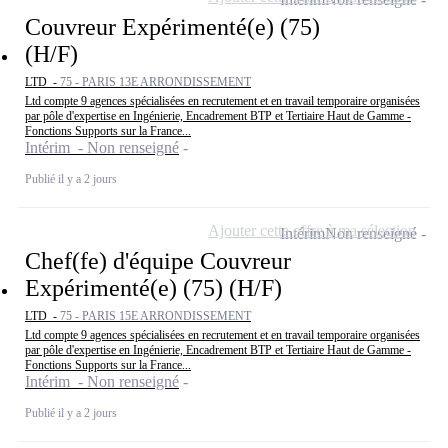
Couvreur Expérimenté(e) (75)
(H/F)
LTD -
75 - PARIS 13E ARRONDISSEMENT
Ltd compte 9 agences spécialisées en recrutement et en travail temporaire organisées
par pôle d'expertise en Ingénierie, Encadrement BTP et Tertiaire Haut de Gamme -
Fonctions Supports sur la France...
Intérim - Non renseigné
Publié il y a 2 jours
Ajouter cette offre à ma sélection
Intérim
Non renseigné
Chef(fe) d'équipe Couvreur
Expérimenté(e) (75) (H/F)
LTD -
75 - PARIS 15E ARRONDISSEMENT
Ltd compte 9 agences spécialisées en recrutement et en travail temporaire organisées
par pôle d'expertise en Ingénierie, Encadrement BTP et Tertiaire Haut de Gamme -
Fonctions Supports sur la France...
Intérim - Non renseigné
Publié il y a 2 jours