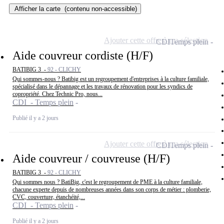
Afficher la carte
(contenu non-accessible)
Ajouter cette offre à ma sélection
CDI
Temps plein
Aide couvreur cordiste (H/F)
BATIBIG 3 -
92 - CLICHY
Qui sommes-nous ? Batibig est un regroupement d'entreprises à la culture familiale,
spécialisé dans le dépannage et les travaux de rénovation pour les syndics de
copropriété. Chez Technic Pro, nous...
CDI - Temps plein
Publié il y a 2 jours
Ajouter cette offre à ma sélection
CDI
Temps plein
Aide couvreur / couvreuse (H/F)
BATIBIG 3 -
92 - CLICHY
Qui sommes nous ? BatiBig, c'est le regroupement de PME à la culture familiale,
chacune experte depuis de nombreuses années dans son corps de métier : plomberie,
CVC, couverture, étanchéité,...
CDI - Temps plein
Publié il y a 2 jours