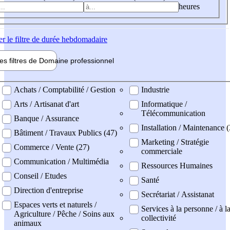
heures
er
le filtre de durée hebdomadaire
les filtres de
Domaine pro
fessionnel
ne professionel
Achats / Comptabilité / Gestion
Industrie
Arts / Artisanat d'art
Informatique /
Télécommunication
Banque / Assurance
Installation / Maintenance 
Bâtiment / Travaux Publics (47)
Marketing / Stratégie
Commerce / Vente (27)
commerciale
Communication / Multimédia
Ressources Humaines
Conseil / Etudes
Santé
Direction d'entreprise
Secrétariat / Assistanat
Espaces verts et naturels /
Services à la personne / à l
Agriculture / Pêche / Soins aux
collectivité
animaux