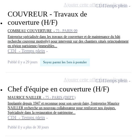
Ajouter cette offre à ma sélection
CDI
Temps plein
COUVREUR - Travaux de
couverture (H/F)
COMBEAU COUVERTURE -
75 - PARIS 09
Entreprise spécialisée dans les travaux de couverture et de maintenance du bâti
recherche couvreur motivé(e) pour intervenir sur des chantiers situés principalement
en région parisienne (immeubles...
CDI - Temps plein
Publié il y a 29 jours
Soyez parmi les 1ers à postuler
Ajouter cette offre à ma sélection
CDI
Temps plein
Chef d'équipe en couverture (H/F)
MAURICE NAILLER -
75 - PARIS (DEPT.)
Implantée depuis 1947 et reconnue pour son savoir-faire, l'entreprise Maurice
NAILLER recherche un nouveau collaborateur pour renforcer nos équipes.
Spécialisée dans la restauration de patrimoine...
CDI - Temps plein
Publié il y a plus de 30 jours