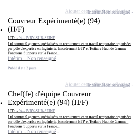
Ajouter cette offre à ma sélection
Intérim
Non renseigné
Couvreur Expérimenté(e) (94)
(H/F)
LTD -
94 - IVRY-SUR-SEINE
Ltd compte 9 agences spécialisées en recrutement et en travail temporaire organisées
par pôle d'expertise en Ingénierie, Encadrement BTP et Tertiaire Haut de Gamme -
Fonctions Supports sur la France...
Intérim - Non renseigné
Publié il y a 2 jours
Ajouter cette offre à ma sélection
Intérim
Non renseigné
Chef(fe) d'équipe Couvreur
Expérimenté(e) (94) (H/F)
LTD -
94 - IVRY-SUR-SEINE
Ltd compte 9 agences spécialisées en recrutement et en travail temporaire organisées
par pôle d'expertise en Ingénierie, Encadrement BTP et Tertiaire Haut de Gamme -
Fonctions Supports sur la France...
Intérim - Non renseigné