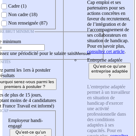
Cap emploi et ses
Cadre (1)
partenaires pour ses
actions concrètes en
Non cadre (18)
faveur du recrutement,
Non renseignée (87)
de l’intégration et de
l’accompagnement de
IRE BRUT MINIMUM
ses collaborateurs en
situation de handicap.
re minimum
Pour en savoir plus,
consultez cet article
.
ssez une périodicité pour le salaire saisi
Entreprise adaptée
NITÉS
Qu'est-ce qu'une
z parmi les 1ers à postuler
entreprise adaptée
résultats
?
urquoi serez-vous parmi les
L'entreprise adaptée
premiers à postuler ?
permet à un travailleur
es de plus de 15 jours,
en situation de
tant moins de 4 candidatures
handicap d'exercer
t France Travail est informé)
une activité
ICAP
professionnelle dans
des conditions
Employeur handi-
adaptées à ses
engagé
capacités. Pour en
Qu'est-ce qu'un
savoir plus,
consultez