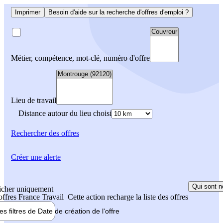
Imprimer
Besoin d'aide sur la recherche d'offres d'emploi ?
Métier, compétence, mot-clé, numéro d'offre
Lieu de travail
Distance autour du lieu choisi
Rechercher
des offres
Créer une alerte
Qui sont n
icher uniquement
 offres France Travail
Cette action recharge la liste des offres
les filtres de
Date de création
de l'offre