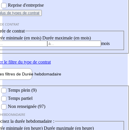
Reprise d'entreprise
plus
de types de contrat
 DE CONTRAT
ée de contrat
ée minimale (en mois)
Durée maximale (en mois)
mois
er
le filtre du type de contrat
les filtres de
Durée hebdo
madaire
 hebdomadaire
Temps plein (9)
Temps partiel
Non renseignée (97)
 HEBDOMADAIRE
cisez la durée hebdomadaire :
ée minimale (en heure)
Durée maximale (en heure)