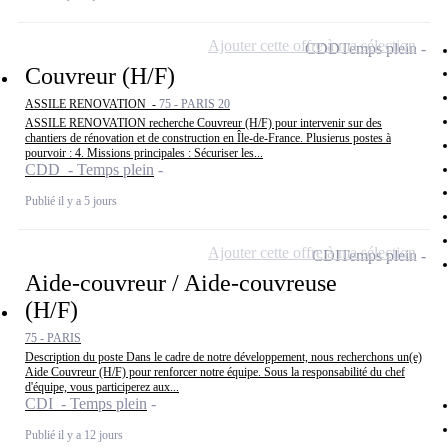
Ajouter cette offre à ma sélection
CDD
Temps plein
Couvreur (H/F)
ASSILE RENOVATION -
75 - PARIS 20
ASSILE RENOVATION recherche Couvreur (H/F) pour intervenir sur des
chantiers de rénovation et de construction en Île-de-France. Plusierus postes à
pourvoir : 4. Missions principales : Sécuriser les...
CDD - Temps plein
Publié il y a 5 jours
Ajouter cette offre à ma sélection
CDI
Temps plein
Aide-couvreur / Aide-couvreuse
(H/F)
75 - PARIS
Description du poste Dans le cadre de notre développement, nous recherchons un(e)
Aide Couvreur (H/F) pour renforcer notre équipe. Sous la responsabilité du chef
d'équipe, vous participerez aux...
CDI - Temps plein
Publié il y a 12 jours