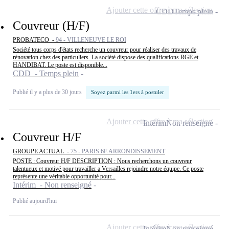
Ajouter cette offre à ma sélection
CDD
Temps plein
Couvreur (H/F)
PROBATECO -
94 - VILLENEUVE LE ROI
Société tous corps d'états recherche un couvreur pour réaliser des travaux de
rénovation chez des particuliers. La société dispose des qualifications RGE et
HANDIBAT. Le poste est disponible...
CDD - Temps plein
Publié il y a plus de 30 jours
Soyez parmi les 1ers à postuler
Ajouter cette offre à ma sélection
Intérim
Non renseigné
Couvreur H/F
GROUPE ACTUAL -
75 - PARIS 6E ARRONDISSEMENT
POSTE : Couvreur H/F DESCRIPTION : Nous recherchons un couvreur
talentueux et motivé pour travailler a Versailles rejoindre notre équipe. Ce poste
représente une véritable opportunité pour...
Intérim - Non renseigné
Publié aujourd'hui
Ajouter cette offre à ma sélection
Intérim
Non renseigné