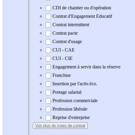
CDI de chantier ou d'opération
Contrat d'Engagement Educatif
Contrat intermittent
Contrat pacte
Contrat d'usage
CUI - CAE
CUI - CIE
Engagement à servir dans la réserve
Franchise
Insertion par l'activ.éco.
Portage salarial
Profession commerciale
Profession libérale
Reprise d'entreprise
Voir plus
de types de contrat