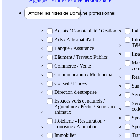
Appliquer
le filtre de durée hebdomadaire
Afficher les filtres de
Domaine pro
fessionnel
Domaine professionel
Achats / Comptabilité / Gestion
Indu
Arts / Artisanat d'art
Info
Tél
Banque / Assurance
Inst
Bâtiment / Travaux Publics
Mark
Commerce / Vente
com
Communication / Multimédia
Res
Conseil / Etudes
San
Direction d'entreprise
Secr
Espaces verts et naturels /
Serv
Agriculture / Pêche / Soins aux
coll
animaux
Spe
Hôtellerie - Restauration /
Tourisme / Animation
Spo
Immobilier
Tran