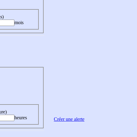
s)
mois
ure)
heures
Créer une alerte