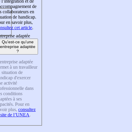
 l’intégration et de
’accompagnement de
s collaborateurs en
tuation de handicap.
ur en savoir plus,
nsultez cet article
.
treprise adaptée
Qu'est-ce qu'une
entreprise adaptée
?
entreprise adaptée
rmet à un travailleur
 situation de
ndicap d'exercer
e activité
ofessionnelle dans
s conditions
aptées à ses
pacités. Pour en
voir plus,
consultez
 site de l’UNEA
.