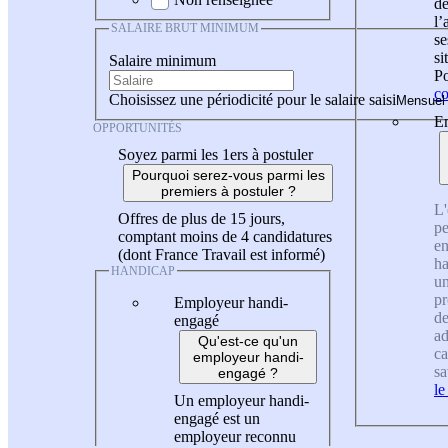
de
l
SALAIRE BRUT MINIMUM
se
si
Salaire minimum
Po
co
Choisissez une périodicité pour le salaire saisi
En
OPPORTUNITÉS
Soyez parmi les 1ers à postuler
Pourquoi serez-vous parmi les
premiers à postuler ?
L'
Offres de plus de 15 jours,
pe
comptant moins de 4 candidatures
en
(dont France Travail est informé)
ha
HANDICAP
un
pr
Employeur handi-
de
engagé
ad
Qu'est-ce qu'un
ca
employeur handi-
sa
engagé ?
le
Un employeur handi-
engagé est un
employeur reconnu