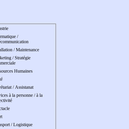
strie
rmatique /
écommunication
allation / Maintenance
eting / Stratégie
merciale
sources Humaines
té
étariat / Assistanat
ices à la personne / à la
ectivité
ctacle
rt
sport / Logistique