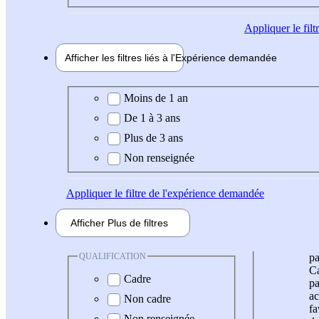
Appliquer
le fil
Afficher les filtres liés à l'
Expérience
demandée
Expérience demandée
Moins de 1 an
De 1 à 3 ans
Plus de 3 ans
Non renseignée
Appliquer
le filtre de l'expérience demandée
Afficher
Plus de
filtres
QUALIFICATION
pa
Ca
Cadre
pa
ac
Non cadre
fa
Non renseignée