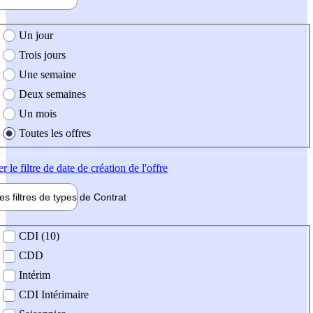
e création de l'offre
Un jour
Trois jours
Une semaine
Deux semaines
Un mois
Toutes les offres
er
le filtre de date de création de l'offre
les filtres de types de
Contrat
de contrat
CDI (10)
CDD
Intérim
CDI Intérimaire