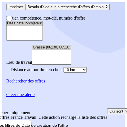
Imprimer
Besoin d'aide sur la recherche d'offres d'emploi ?
Métier, compétence, mot-clé, numéro d'offre
Lieu de travail
Distance autour du lieu choisi
Rechercher
des offres
Créer une alerte
Qui sont n
icher uniquement
 offres France Travail
Cette action recharge la liste des offres
les filtres de
Date de création
de l'offre