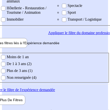
animaux
Spectacle
Hôtellerie - Restauration /
Tourisme / Animation
Sport
Immobilier
Transport / Logistique
Appliquer
le filtre du domaine professi
es filtres liés à l'
Expérience
demandée
ience demandée
Moins de 1 an
De 1 à 3 ans (2)
Plus de 3 ans (1)
Non renseignée (4)
er
le filtre de l'expérience demandée
Plus De
Filtres