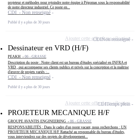
projeteur et méthodes pour rejoindre notre équipe à Pégomas sous la responsabilité
de notre directeur industriel. Ce poste en...
CDI - Non renseigné
Publié il y a plus de 30 jours
Ajouter cette offre à ma sélection
CDI
Non renseigné
Dessinateur en VRD (H/F)
PEAKH -
06 - GRASSE
Description du poste : Notre client est un bureau d'études spécialisé en INFRA et
VRD , qui accompagne ses clients publics et privés sur la conception et la maîtrise
d'œuvre de projets variés :...
CDI - Non renseigné
Publié il y a plus de 30 jours
Ajouter cette offre à ma sélection
CDI
Temps plein
PROJETEUR MECANIQUE H/F
GROUPE AVANTIS ENGINEERING -
06 - GRASSE
RESPONSABILITÉS : Dans le cadre d'un poste vacant, nous recherchons : UN
PROJETEUR MECANIQUE H/F Rattaché au responsable du bureau d'études,
vous interviendrez sur des projets de développement...