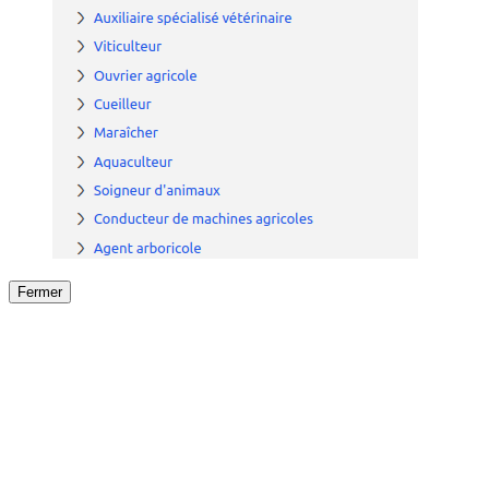
Fermer
Fermer
le détail de l'offre
/
Offre
sur
Offre précéden