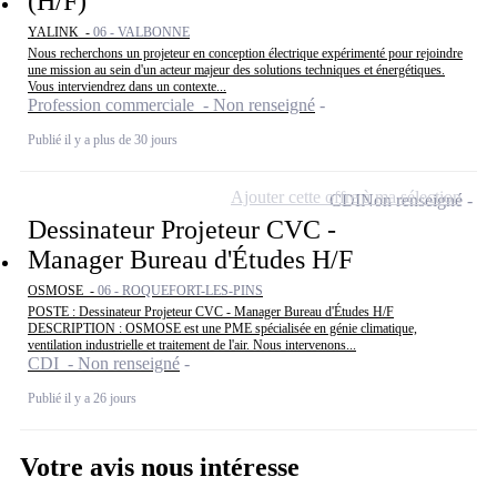
(H/F)
YALINK -
06 - VALBONNE
Nous recherchons un projeteur en conception électrique expérimenté pour rejoindre
une mission au sein d'un acteur majeur des solutions techniques et énergétiques.
Vous interviendrez dans un contexte...
Profession commerciale - Non renseigné
Publié il y a plus de 30 jours
Ajouter cette offre à ma sélection
CDI
Non renseigné
Dessinateur Projeteur CVC -
Manager Bureau d'Études H/F
OSMOSE -
06 - ROQUEFORT-LES-PINS
POSTE : Dessinateur Projeteur CVC - Manager Bureau d'Études H/F
DESCRIPTION : OSMOSE est une PME spécialisée en génie climatique,
ventilation industrielle et traitement de l'air. Nous intervenons...
CDI - Non renseigné
Publié il y a 26 jours
Votre avis nous intéresse