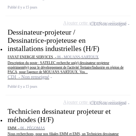
Publié il y a 15 jours
Ajouter cette offre à ma sélection
CDI
Non renseigné
Dessinateur-projeteur /
Dessinatrice-projeteuse en
installations industrielles (H/F)
FAYAT ENERGIE SERVICES -
06 - MOUANS-SARTOUX
Description du poste : SATELEC recherche un(e) dessinateur projeteur
expérimenté(e) pour le développement de l'activité Tertiaire/Industrie en région de
PACA, pour l'agence de MOUANS SARTOUX. Vos...
CDI - Non renseigné
Publié il y a 15 jours
Ajouter cette offre à ma sélection
CDI
Non renseigné
Technicien dessinateur projeteur et
méthodes (H/F)
EMM -
06 - PÉGOMAS
Nous recherchons, pour nos filiales EMM et EMS, un Technicien dessinateur