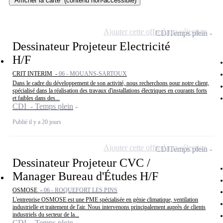
Afficher la carte
(contenu non-accessible)
Ajouter cette offre à ma sélection
CDI
Temps plein
Dessinateur Projeteur Electricité
H/F
CRIT INTERIM -
06 - MOUANS-SARTOUX
Dans le cadre du développement de son activité, nous recherchons pour notre client,
spécialisé dans la réalisation des travaux d'installations électriques en courants forts
et faibles dans des...
CDI - Temps plein
Publié il y a 20 jours
Ajouter cette offre à ma sélection
CDI
Temps plein
Dessinateur Projeteur CVC /
Manager Bureau d'Études H/F
OSMOSE -
06 - ROQUEFORT LES PINS
L'entreprise OSMOSE est une PME spécialisée en génie climatique, ventilation
industrielle et traitement de l'air. Nous intervenons principalement auprès de clients
industriels du secteur de la...
CDI - Temps plein