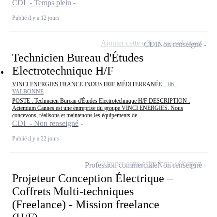
CDI - Temps plein
Publié il y a 12 jours
Ajouter cette offre à ma sélection
CDI
Non renseigné
Technicien Bureau d'Études
Electrotechnique H/F
VINCI ENERGIES FRANCE INDUSTRIE MÉDITERRANÉE -
06 -
VALBONNE
POSTE : Technicien Bureau d'Études Electrotechnique H/F DESCRIPTION :
Actemium Cannes est une entreprise du groupe VINCI ENERGIES. Nous
concevons, réalisons et maintenons les équipements de...
CDI - Non renseigné
Publié il y a 22 jours
Ajouter cette offre à ma sélection
Profession commerciale
Non renseigné
Projeteur Conception Électrique –
Coffrets Multi-techniques
(Freelance) - Mission freelance