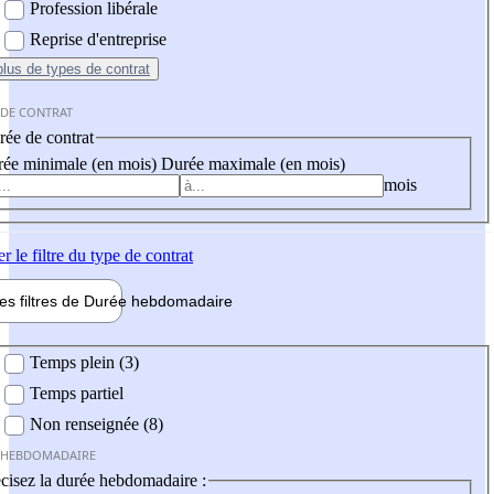
Profession libérale
Reprise d'entreprise
plus
de types de contrat
 DE CONTRAT
ée de contrat
ée minimale (en mois)
Durée maximale (en mois)
mois
er
le filtre du type de contrat
les filtres de
Durée hebdo
madaire
 hebdomadaire
Temps plein (3)
Temps partiel
Non renseignée (8)
 HEBDOMADAIRE
cisez la durée hebdomadaire :