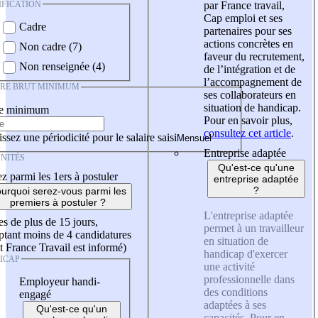
IFICATION
par France travail,
Cap emploi et ses
Cadre
partenaires pour ses
actions concrètes en
Non cadre (7)
faveur du recrutement,
Non renseignée (4)
de l’intégration et de
l’accompagnement de
IRE BRUT MINIMUM
ses collaborateurs en
situation de handicap.
re minimum
Pour en savoir plus,
consultez cet article
.
ssez une périodicité pour le salaire saisi
Entreprise adaptée
NITÉS
Qu'est-ce qu'une
z parmi les 1ers à postuler
entreprise adaptée
?
urquoi serez-vous parmi les
premiers à postuler ?
L'entreprise adaptée
es de plus de 15 jours,
permet à un travailleur
tant moins de 4 candidatures
en situation de
t France Travail est informé)
handicap d'exercer
ICAP
une activité
professionnelle dans
Employeur handi-
des conditions
engagé
adaptées à ses
Qu'est-ce qu'un
capacités. Pour en