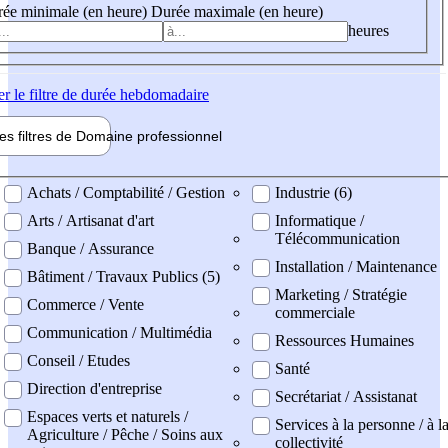
ée minimale (en heure)
Durée maximale (en heure)
heures
er
le filtre de durée hebdomadaire
les filtres de
Domaine pro
fessionnel
ne professionel
Achats / Comptabilité / Gestion
Industrie (6)
Arts / Artisanat d'art
Informatique /
Télécommunication
Banque / Assurance
Installation / Maintenance
Bâtiment / Travaux Publics (5)
Marketing / Stratégie
Commerce / Vente
commerciale
Communication / Multimédia
Ressources Humaines
Conseil / Etudes
Santé
Direction d'entreprise
Secrétariat / Assistanat
Espaces verts et naturels /
Services à la personne / à l
Agriculture / Pêche / Soins aux
collectivité