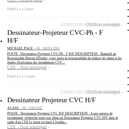
Publié il y a 3 jours
Ajouter cette offre à ma sélection
CDI
Non renseigné
Dessinateur-Projeteur CVC-Ph - F
H/F
MICHAEL PAGE -
06 - MOUGINS
POSTE : Dessinateur-Projeteur CVC-Ph - F H/F DESCRIPTION : Rattaché au
Responsable Bureau d'Études, vous aurez la responsabilité de réaliser les plans et les
études d'exécution des installations CVC...
CDI - Non renseigné
Publié il y a 12 jours
Ajouter cette offre à ma sélection
CDI
Non renseigné
Dessinateur Projeteur CVC H/F
ACASS -
06 - GRASSE
POSTE : Dessinateur Projeteur CVC H/F DESCRIPTION : Acass agence de
recrutement, recherche pour son client un Dessinateur Projeteur CVC H/F dans le
cadre d'un CDI Le poste est basé à Sophia...
CDI - Non renseigné