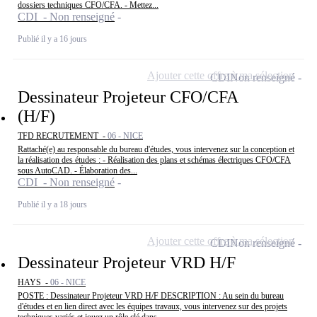
dossiers techniques CFO/CFA. - Mettez...
CDI - Non renseigné
Publié il y a 16 jours
Ajouter cette offre à ma sélection
CDI
Non renseigné
Dessinateur Projeteur CFO/CFA
(H/F)
TFD RECRUTEMENT -
06 - NICE
Rattaché(e) au responsable du bureau d'études, vous intervenez sur la conception et
la réalisation des études : - Réalisation des plans et schémas électriques CFO/CFA
sous AutoCAD. - Élaboration des...
CDI - Non renseigné
Publié il y a 18 jours
Ajouter cette offre à ma sélection
CDI
Non renseigné
Dessinateur Projeteur VRD H/F
HAYS -
06 - NICE
POSTE : Dessinateur Projeteur VRD H/F DESCRIPTION : Au sein du bureau
d'études et en lien direct avec les équipes travaux, vous intervenez sur des projets