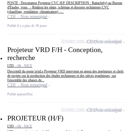
POSTE : Dessinateur Projeteur CVC H/F DESCRIPTION : Rattaché(e) au Bureau
d'Études, vous : - Réalisez les plans, schémas et dossiers techniques CVC
(chauffage, ventilation, climatisation). -...
CDI - Non renseigné
Publié il y a plus de 30 jours
Ajouter cette offre à ma sélection
CDI
Non renseigné
Projeteur VRD F/H - Conception,
recherche
LTD -
06 - NICE
Descriptif du poste:\n\nLe Projeteur VRD intervient en appui des ingénieurs et chefs
de projets sur la production des études techniques et des pièces graphiques, sur
l'ensemble des phases de...
CDI - Non renseigné
Publié aujourd'hui
Ajouter cette offre à ma sélection
CDI
Non renseigné
PROJETEUR (H/F)
LTD -
06 - NICE