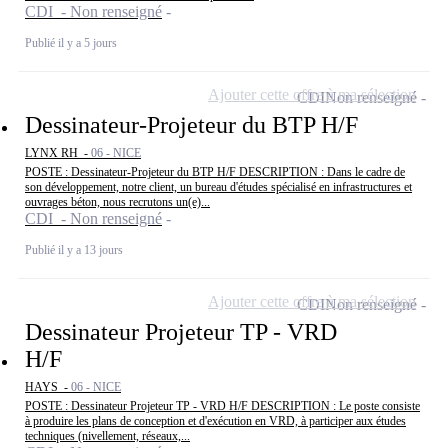
CDI - Non renseigné
Publié il y a 5 jours
Ajouter cette offre à ma sélection
CDI
Non renseigné
Dessinateur-Projeteur du BTP H/F
LYNX RH -
06 - NICE
POSTE : Dessinateur-Projeteur du BTP H/F DESCRIPTION : Dans le cadre de
son développement, notre client, un bureau d'études spécialisé en infrastructures et
ouvrages béton, nous recrutons un(e)...
CDI - Non renseigné
Publié il y a 13 jours
Ajouter cette offre à ma sélection
CDI
Non renseigné
Dessinateur Projeteur TP - VRD
H/F
HAYS -
06 - NICE
POSTE : Dessinateur Projeteur TP - VRD H/F DESCRIPTION : Le poste consiste
à produire les plans de conception et d'exécution en VRD, à participer aux études
techniques (nivellement, réseaux,...