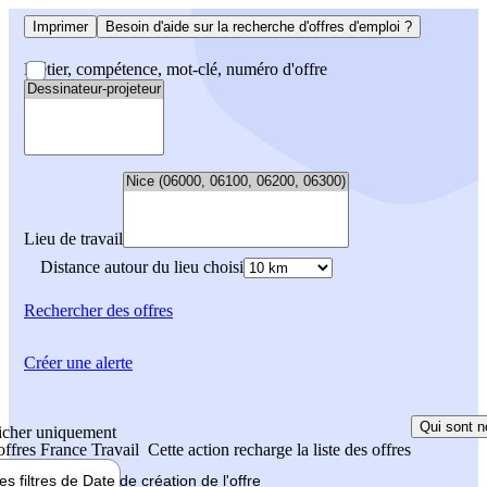
Imprimer
Besoin d'aide sur la recherche d'offres d'emploi ?
Métier, compétence, mot-clé, numéro d'offre
Lieu de travail
Distance autour du lieu choisi
Rechercher
des offres
Créer une alerte
Qui sont n
icher uniquement
 offres France Travail
Cette action recharge la liste des offres
les filtres de
Date de création
de l'offre