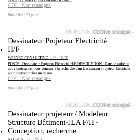
techniques variés et jouez un rôle clé dans...
CDI - Non renseigné
Publié il y a 23 jours
Ajouter cette offre à ma sélection
CDI
Non renseigné
Dessinateur Projeteur Electricité
H/F
WEENEO CONSULTING -
06 - NICE
POSTE : Dessinateur Projeteur Electricité H/F DESCRIPTION : Dans le cadre de
notre croissance, nous sommes à la recherche d'un Dessinateur Projeteur Electricité
pour intervenir chez un de nos...
CDI - Non renseigné
Publié il y a 27 jours
Ajouter cette offre à ma sélection
CDI
Non renseigné
Dessinateur projeteur / Modeleur
Structure Bâtiment-JLA F/H -
Conception, recherche
NEDSON -
06 - NICE