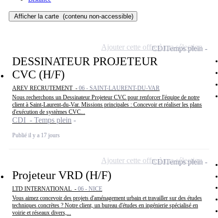
Afficher la carte
(contenu non-accessible)
Ajouter cette offre à ma sélection
CDI
Temps plein
DESSINATEUR PROJETEUR
CVC (H/F)
AREV RECRUTEMENT -
06 - SAINT-LAURENT-DU-VAR
Nous recherchons un Dessinateur Projeteur CVC pour renforcer l'équipe de notre
client à Saint-Laurent-du-Var. Missions principales : Concevoir et réaliser les plans
d'exécution de systèmes CVC...
CDI - Temps plein
Publié il y a 17 jours
Ajouter cette offre à ma sélection
CDI
Temps plein
Projeteur VRD (H/F)
LTD INTERNATIONAL -
06 - NICE
Vous aimez concevoir des projets d'aménagement urbain et travailler sur des études
techniques concrètes ? Notre client, un bureau d'études en ingénierie spécialisé en
voirie et réseaux divers,...