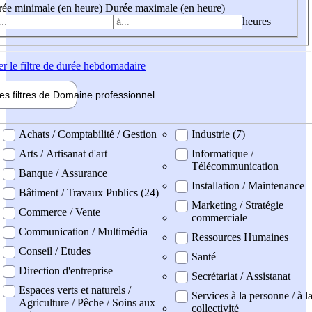
ée minimale (en heure)
Durée maximale (en heure)
heures
er
le filtre de durée hebdomadaire
les filtres de
Domaine pro
fessionnel
ne professionel
Achats / Comptabilité / Gestion
Industrie (7)
Arts / Artisanat d'art
Informatique /
Télécommunication
Banque / Assurance
Installation / Maintenance
Bâtiment / Travaux Publics (24)
Marketing / Stratégie
Commerce / Vente
commerciale
Communication / Multimédia
Ressources Humaines
Conseil / Etudes
Santé
Direction d'entreprise
Secrétariat / Assistanat
Espaces verts et naturels /
Services à la personne / à l
Agriculture / Pêche / Soins aux
collectivité