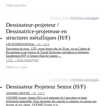
Publié aujourd'hui
Ajouter cette offre à ma sélection
CDI
Non renseigné
Dessinateur-projeteur /
Dessinatrice-projeteuse en
structures métalliques (H/F)
LTD INTERNATIONAL -
06 - NICE
Description du poste : LTD, expert depuis plus de 20 ans, est un Cabinet de
Recrutement et une Agence de Travail Temporaire spécialisée en Ingénierie,
Encadrement BTP et Tertiaire Haut de Gamme -...
CDI - Non renseigné
Publié il y a 2 jours
Ajouter cette offre à ma sélection
CDI
Non renseigné
Dessinateur Projeteur Senior (H/F)
AXIOME GROUPE -
06 - NICE
AXIOME Groupe, depuis 2013 est le partenaire de l innovation en haute
technologie industrielle. Nous apportons des conseils et solutions sur mesure aux
besoins de nos clients. AXIOME Groupe et se...