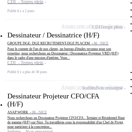
CDI - Temps plein
Publié il y a 2 jours
Ajouter cette offre à ma sélection
CDI
Temps plein
Dessinateur / Dessinatrice (H/F)
GROUPE DGE- DGE RECRUTEMENT-DGE PLACEM -
06 - NICE
Pour le compte de l'un de nos clients, un bureau d'études reconnu pour son
expertise, nous recherchons un Dessinateur / Dessinatrice Projeteur VRD (H/F)
dans le cadre d'une mission d'intérim. Vous...
CDI - Temps plein
Publié il y a plus de 30 jours
Ajouter cette offre à ma sélection
Intérim
Non renseigné
Dessinateur Projeteur CFO/CFA
(H/F)
ASAP.WORK -
06 - NICE
Nous recherchons un Dessinateur Projeteur CFO/CFA - Tertiaire et Résidentiel Haut
de gamme (H/F) sur Nice. Tu travailleras sous la responsabilité d'un Chef de Projet,
pour participer à la conception...
Intérim - Non renseigné