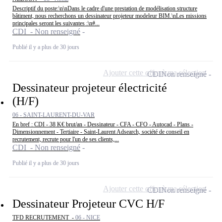
Descriptif du poste:\n\nDans le cadre d'une prestation de modélisation structure
bâtiment, nous recherchons un dessinateur projeteur modeleur BIM.\nLes missions
principales seront les suivantes :\n#...
CDI - Non renseigné
Publié il y a plus de 30 jours
Ajouter cette offre à ma sélection
CDI
Non renseigné
Dessinateur projeteur électricité
(H/F)
06 - SAINT-LAURENT-DU-VAR
En bref : CDI - 38 K€ brut/an - Dessinateur - CFA - CFO - Autocad - Plans -
Dimensionnement - Tertiaire - Saint-Laurent Adsearch, société de conseil en
recrutement, recrute pour l'un de ses clients,...
CDI - Non renseigné
Publié il y a plus de 30 jours
Ajouter cette offre à ma sélection
CDI
Non renseigné
Dessinateur Projeteur CVC H/F
TFD RECRUTEMENT -
06 - NICE