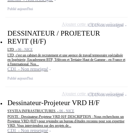
Publié aujourd'hui
Ajouter cette offre à ma sélection
CDI
Non renseigné
DESSINATEUR / PROJETEUR
REVIT (H/F)
LTD -
06 - NICE
LTD, c'est un cabinet de recrutement et une agence de travail temporaire spécialisée
en Ingénierie, Encadrement BTP, Télécom et Tertiaire Haut de Gamme - en France et
à l'international. Nos...
CDI - Non renseigné
Publié aujourd'hui
Ajouter cette offre à ma sélection
CDI
Non renseigné
Dessinateur-Projeteur VRD H/F
SYSTEA INFRASTRUCTURES -
06 - NICE
POSTE : Dessinateur-Projeteur VRD H/F DESCRIPTION : Nous recherchons un
Projeteur VRD (H/F) pour rejoindre un bureau d'études reconnu pour son expertise
VRD. Vous interviendrez sur des projets de...
CDI - Non renseigné