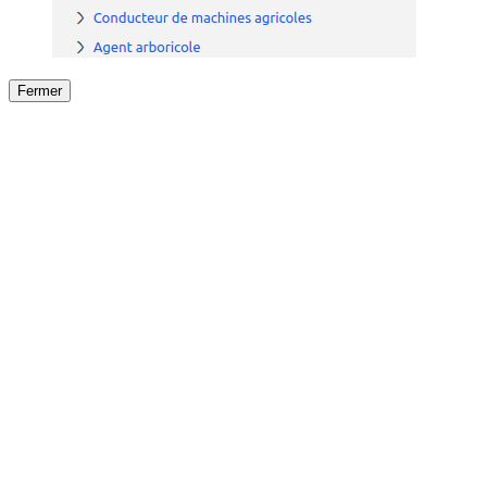
Fermer
Fermer
le détail de l'offre
/
Offre
sur
Offre précéden