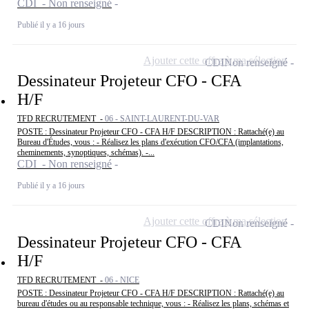
CDI - Non renseigné
Publié il y a 16 jours
Ajouter cette offre à ma sélection
CDI
Non renseigné
Dessinateur Projeteur CFO - CFA
H/F
TFD RECRUTEMENT -
06 - SAINT-LAURENT-DU-VAR
POSTE : Dessinateur Projeteur CFO - CFA H/F DESCRIPTION : Rattaché(e) au
Bureau d'Études, vous : - Réalisez les plans d'exécution CFO/CFA (implantations,
cheminements, synoptiques, schémas). -...
CDI - Non renseigné
Publié il y a 16 jours
Ajouter cette offre à ma sélection
CDI
Non renseigné
Dessinateur Projeteur CFO - CFA
H/F
TFD RECRUTEMENT -
06 - NICE
POSTE : Dessinateur Projeteur CFO - CFA H/F DESCRIPTION : Rattaché(e) au
bureau d'études ou au responsable technique, vous : - Réalisez les plans, schémas et