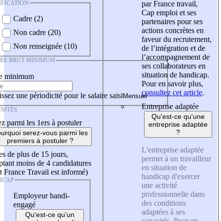
IFICATION
par France travail,
Cap emploi et ses
Cadre (2)
partenaires pour ses
actions concrètes en
Non cadre (20)
faveur du recrutement,
Non renseignée (10)
de l’intégration et de
l’accompagnement de
IRE BRUT MINIMUM
ses collaborateurs en
situation de handicap.
re minimum
Pour en savoir plus,
consultez cet article
.
ssez une périodicité pour le salaire saisi
Entreprise adaptée
NITÉS
Qu'est-ce qu'une
z parmi les 1ers à postuler
entreprise adaptée
?
urquoi serez-vous parmi les
premiers à postuler ?
L'entreprise adaptée
es de plus de 15 jours,
permet à un travailleur
tant moins de 4 candidatures
en situation de
t France Travail est informé)
handicap d'exercer
ICAP
une activité
professionnelle dans
Employeur handi-
des conditions
engagé
adaptées à ses
Qu'est-ce qu'un
capacités. Pour en