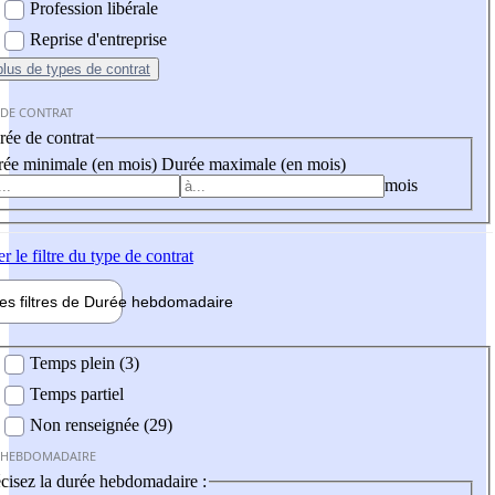
Profession libérale
Reprise d'entreprise
plus
de types de contrat
 DE CONTRAT
ée de contrat
ée minimale (en mois)
Durée maximale (en mois)
mois
er
le filtre du type de contrat
les filtres de
Durée hebdo
madaire
 hebdomadaire
Temps plein (3)
Temps partiel
Non renseignée (29)
 HEBDOMADAIRE
cisez la durée hebdomadaire :