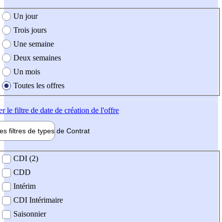
e création de l'offre
Un jour
Trois jours
Une semaine
Deux semaines
Un mois
Toutes les offres
er
le filtre de date de création de l'offre
les filtres de types de
Contrat
de contrat
CDI (2)
CDD
Intérim
CDI Intérimaire
Saisonnier