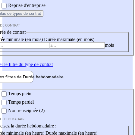
Reprise d'entreprise
plus
de types de contrat
 DE CONTRAT
ée de contrat
ée minimale (en mois)
Durée maximale (en mois)
mois
er
le filtre du type de contrat
les filtres de
Durée hebdo
madaire
 hebdomadaire
Temps plein
Temps partiel
Non renseignée (2)
 HEBDOMADAIRE
cisez la durée hebdomadaire :
ée minimale (en heure)
Durée maximale (en heure)