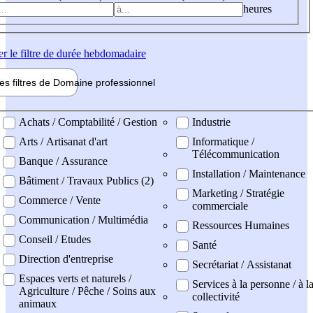
heures
er
le filtre de durée hebdomadaire
les filtres de
Domaine pro
fessionnel
ne professionel
Achats / Comptabilité / Gestion
Industrie
Arts / Artisanat d'art
Informatique /
Télécommunication
Banque / Assurance
Installation / Maintenance
Bâtiment / Travaux Publics (2)
Marketing / Stratégie
Commerce / Vente
commerciale
Communication / Multimédia
Ressources Humaines
Conseil / Etudes
Santé
Direction d'entreprise
Secrétariat / Assistanat
Espaces verts et naturels /
Services à la personne / à l
Agriculture / Pêche / Soins aux
collectivité
animaux