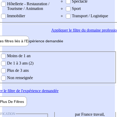
Spectacle
Hôtellerie - Restauration /
Tourisme / Animation
Sport
Immobilier
Transport / Logistique
Appliquer
le filtre du domaine professi
es filtres liés à l'
Expérience
demandée
ience demandée
Moins de 1 an
De 1 à 3 ans (2)
Plus de 3 ans
Non renseignée
er
le filtre de l'expérience demandée
Plus De
Filtres
IFICATION
par France travail,