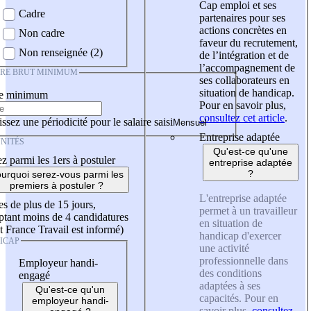
Cap emploi et ses
Cadre
partenaires pour ses
actions concrètes en
Non cadre
faveur du recrutement,
Non renseignée (2)
de l’intégration et de
l’accompagnement de
IRE BRUT MINIMUM
ses collaborateurs en
situation de handicap.
re minimum
Pour en savoir plus,
consultez cet article
.
ssez une périodicité pour le salaire saisi
Entreprise adaptée
NITÉS
Qu'est-ce qu'une
z parmi les 1ers à postuler
entreprise adaptée
?
urquoi serez-vous parmi les
premiers à postuler ?
L'entreprise adaptée
es de plus de 15 jours,
permet à un travailleur
tant moins de 4 candidatures
en situation de
t France Travail est informé)
handicap d'exercer
ICAP
une activité
professionnelle dans
Employeur handi-
des conditions
engagé
adaptées à ses
Qu'est-ce qu'un
capacités. Pour en
employeur handi-
savoir plus,
consultez