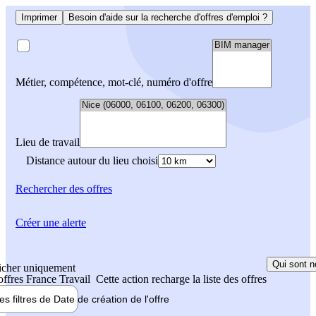
Imprimer
Besoin d'aide sur la recherche d'offres d'emploi ?
Métier, compétence, mot-clé, numéro d'offre
Lieu de travail
Distance autour du lieu choisi
Rechercher
des offres
Créer une alerte
Qui sont n
icher uniquement
 offres France Travail
Cette action recharge la liste des offres
les filtres de
Date de création
de l'offre