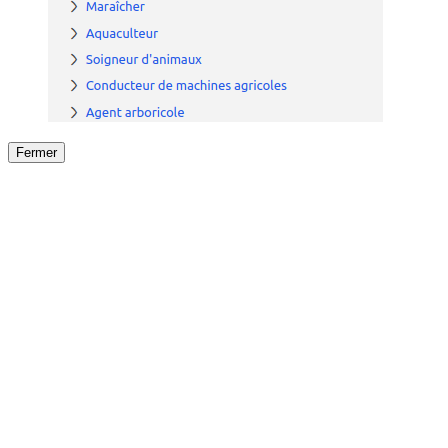
Fermer
Fermer
le détail de l'offre
/
Offre
sur
Offre précéden