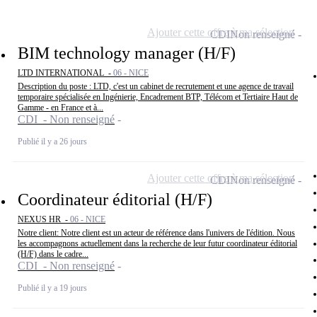
Ajouter cette offre à ma sélection
CDI
Non renseigné
BIM technology manager (H/F)
LTD INTERNATIONAL -
06 - NICE
Description du poste : LTD, c'est un cabinet de recrutement et une agence de travail
temporaire spécialisée en Ingénierie, Encadrement BTP, Télécom et Tertiaire Haut de
Gamme - en France et à...
CDI - Non renseigné
Publié il y a 26 jours
Ajouter cette offre à ma sélection
CDI
Non renseigné
Coordinateur éditorial (H/F)
NEXUS HR -
06 - NICE
Notre client: Notre client est un acteur de référence dans l'univers de l'édition. Nous
les accompagnons actuellement dans la recherche de leur futur coordinateur éditorial
(H/F) dans le cadre...
CDI - Non renseigné
Publié il y a 19 jours