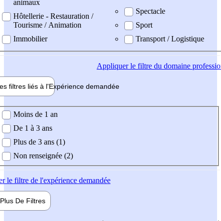
animaux
Spectacle
Hôtellerie - Restauration /
Tourisme / Animation
Sport
Immobilier
Transport / Logistique
Appliquer
le filtre du domaine professi
es filtres liés à l'
Expérience
demandée
ience demandée
Moins de 1 an
De 1 à 3 ans
Plus de 3 ans (1)
Non renseignée (2)
er
le filtre de l'expérience demandée
Plus De
Filtres