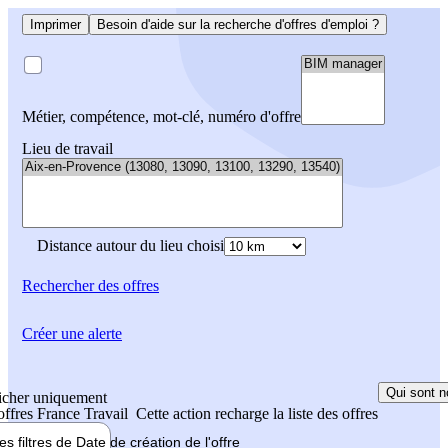
Imprimer
Besoin d'aide sur la recherche d'offres d'emploi ?
Métier, compétence, mot-clé, numéro d'offre
Lieu de travail
Distance autour du lieu choisi
Rechercher
des offres
Créer une alerte
Qui sont n
icher uniquement
 offres France Travail
Cette action recharge la liste des offres
les filtres de
Date de création
de l'offre