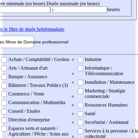
ée minimale (en heure)
Durée maximale (en heure)
heures
er
le filtre de durée hebdomadaire
les filtres de
Domaine pro
fessionnel
ne professionel
Achats / Comptabilité / Gestion
Industrie
Arts / Artisanat d'art
Informatique /
Télécommunication
Banque / Assurance
Installation / Maintenance
Bâtiment / Travaux Publics (3)
Marketing / Stratégie
Commerce / Vente
commerciale
Communication / Multimédia
Ressources Humaines
Conseil / Etudes
Santé
Direction d'entreprise
Secrétariat / Assistanat
Espaces verts et naturels /
Services à la personne / à l
Agriculture / Pêche / Soins aux
collectivité