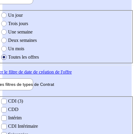
e création de l'offre
Un jour
Trois jours
Une semaine
Deux semaines
Un mois
Toutes les offres
er
le filtre de date de création de l'offre
les filtres de types de
Contrat
de contrat
CDI (3)
CDD
Intérim
CDI Intérimaire