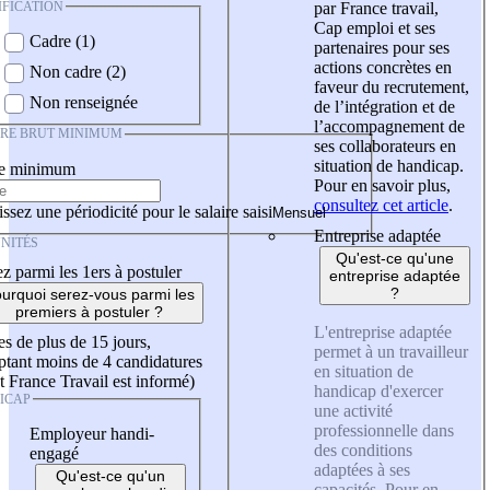
IFICATION
par France travail,
Cap emploi et ses
Cadre (1)
partenaires pour ses
actions concrètes en
Non cadre (2)
faveur du recrutement,
Non renseignée
de l’intégration et de
l’accompagnement de
IRE BRUT MINIMUM
ses collaborateurs en
situation de handicap.
re minimum
Pour en savoir plus,
consultez cet article
.
ssez une périodicité pour le salaire saisi
Entreprise adaptée
NITÉS
Qu'est-ce qu'une
z parmi les 1ers à postuler
entreprise adaptée
?
urquoi serez-vous parmi les
premiers à postuler ?
L'entreprise adaptée
es de plus de 15 jours,
permet à un travailleur
tant moins de 4 candidatures
en situation de
t France Travail est informé)
handicap d'exercer
ICAP
une activité
professionnelle dans
Employeur handi-
des conditions
engagé
adaptées à ses
Qu'est-ce qu'un
capacités. Pour en