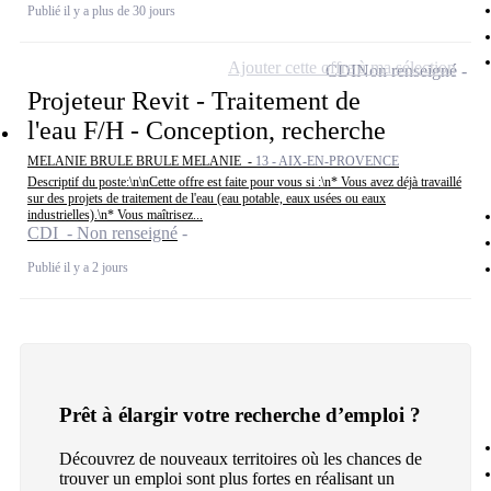
Publié il y a plus de 30 jours
Ajouter cette offre à ma sélection
CDI
Non renseigné
Projeteur Revit - Traitement de
l'eau F/H - Conception, recherche
MELANIE BRULE BRULE MELANIE -
13 - AIX-EN-PROVENCE
Descriptif du poste:\n\nCette offre est faite pour vous si :\n* Vous avez déjà travaillé
sur des projets de traitement de l'eau (eau potable, eaux usées ou eaux
industrielles).\n* Vous maîtrisez...
CDI - Non renseigné
Publié il y a 2 jours
Prêt à élargir votre recherche d’emploi ?
Découvrez de nouveaux territoires où les chances de
trouver un emploi sont plus fortes en réalisant un