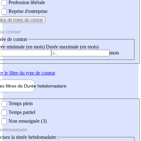
Profession libérale
Reprise d'entreprise
plus
de types de contrat
 DE CONTRAT
ée de contrat
ée minimale (en mois)
Durée maximale (en mois)
mois
er
le filtre du type de contrat
les filtres de
Durée hebdo
madaire
 hebdomadaire
Temps plein
Temps partiel
Non renseignée (3)
 HEBDOMADAIRE
cisez la durée hebdomadaire :