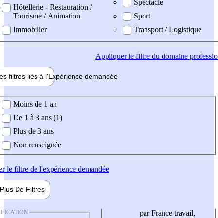
Spectacle
Hôtellerie - Restauration /
Tourisme / Animation
Sport
Immobilier
Transport / Logistique
Appliquer
le filtre du domaine professi
es filtres liés à l'
Expérience
demandée
ience demandée
Moins de 1 an
De 1 à 3 ans (1)
Plus de 3 ans
Non renseignée
er
le filtre de l'expérience demandée
Plus De
Filtres
IFICATION
par France travail,