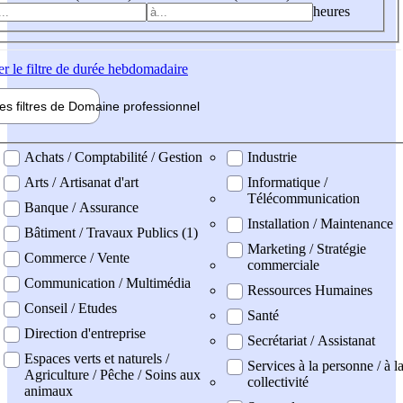
heures
er
le filtre de durée hebdomadaire
les filtres de
Domaine pro
fessionnel
ne professionel
Achats / Comptabilité / Gestion
Industrie
Arts / Artisanat d'art
Informatique /
Télécommunication
Banque / Assurance
Installation / Maintenance
Bâtiment / Travaux Publics (1)
Marketing / Stratégie
Commerce / Vente
commerciale
Communication / Multimédia
Ressources Humaines
Conseil / Etudes
Santé
Direction d'entreprise
Secrétariat / Assistanat
Espaces verts et naturels /
Services à la personne / à l
Agriculture / Pêche / Soins aux
collectivité
animaux