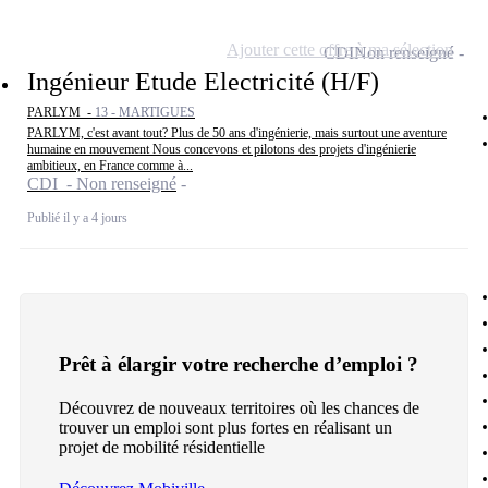
Ajouter cette offre à ma sélection
CDI
Non renseigné
Ingénieur Etude Electricité (H/F)
PARLYM -
13 - MARTIGUES
PARLYM, c'est avant tout? Plus de 50 ans d'ingénierie, mais surtout une aventure
humaine en mouvement Nous concevons et pilotons des projets d'ingénierie
ambitieux, en France comme à...
CDI - Non renseigné
Publié il y a 4 jours
Prêt à élargir votre recherche d’emploi ?
Découvrez de nouveaux territoires où les chances de
trouver un emploi sont plus fortes en réalisant un
projet de mobilité résidentielle