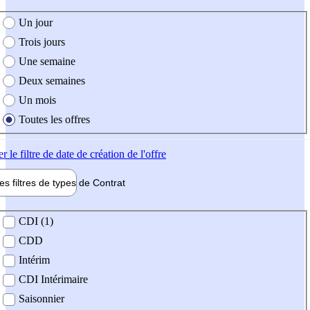
e création de l'offre
Un jour
Trois jours
Une semaine
Deux semaines
Un mois
Toutes les offres
er
le filtre de date de création de l'offre
les filtres de types de
Contrat
de contrat
CDI (1)
CDD
Intérim
CDI Intérimaire
Saisonnier