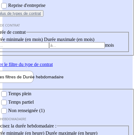
Reprise d'entreprise
plus
de types de contrat
 DE CONTRAT
ée de contrat
ée minimale (en mois)
Durée maximale (en mois)
mois
er
le filtre du type de contrat
les filtres de
Durée hebdo
madaire
 hebdomadaire
Temps plein
Temps partiel
Non renseignée (1)
 HEBDOMADAIRE
cisez la durée hebdomadaire :
ée minimale (en heure)
Durée maximale (en heure)