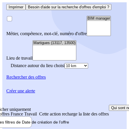
Imprimer
Besoin d'aide sur la recherche d'offres d'emploi ?
Métier, compétence, mot-clé, numéro d'offre
Lieu de travail
Distance autour du lieu choisi
Rechercher
des offres
Créer une alerte
Qui sont n
icher uniquement
 offres France Travail
Cette action recharge la liste des offres
les filtres de
Date de création
de l'offre