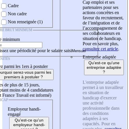
Cap emploi et ses
Cadre
partenaires pour ses
actions concrètes en
Non cadre
faveur du recrutement,
Non renseignée (1)
de l’intégration et de
l’accompagnement de
IRE BRUT MINIMUM
ses collaborateurs en
situation de handicap.
re minimum
Pour en savoir plus,
consultez cet article
.
ssez une périodicité pour le salaire saisi
Entreprise adaptée
NITÉS
Qu'est-ce qu'une
z parmi les 1ers à postuler
entreprise adaptée
?
urquoi serez-vous parmi les
premiers à postuler ?
L'entreprise adaptée
es de plus de 15 jours,
permet à un travailleur
tant moins de 4 candidatures
en situation de
t France Travail est informé)
handicap d'exercer
ICAP
une activité
professionnelle dans
Employeur handi-
des conditions
engagé
adaptées à ses
Qu'est-ce qu'un
capacités. Pour en
employeur handi-
savoir plus,
consultez