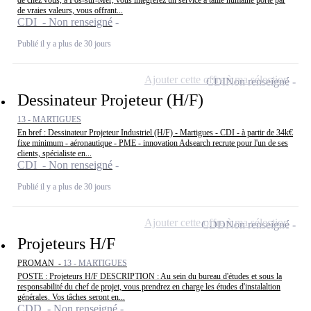
de vraies valeurs, vous offrant...
CDI - Non renseigné
Publié il y a plus de 30 jours
Ajouter cette offre à ma sélection
CDI
Non renseigné
Dessinateur Projeteur (H/F)
13 - MARTIGUES
En bref : Dessinateur Projeteur Industriel (H/F) - Martigues - CDI - à partir de 34k€
fixe minimum - aéronautique - PME - innovation Adsearch recrute pour l'un de ses
clients, spécialiste en...
CDI - Non renseigné
Publié il y a plus de 30 jours
Ajouter cette offre à ma sélection
CDD
Non renseigné
Projeteurs H/F
PROMAN -
13 - MARTIGUES
POSTE : Projeteurs H/F DESCRIPTION : Au sein du bureau d'études et sous la
responsabilité du chef de projet, vous prendrez en charge les études d'instalaltion
générales. Vos tâches seront en...
CDD - Non renseigné