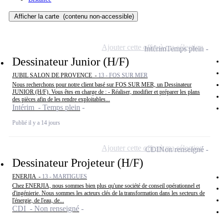
Afficher la carte
(contenu non-accessible)
Ajouter cette offre à ma sélection
Intérim
Temps plein
Dessinateur Junior (H/F)
JUBIL SALON DE PROVENCE -
13 - FOS SUR MER
Nous recherchons pour notre client basé sur FOS SUR MER, un Dessinateur
JUNIOR (H/F). Vous êtes en charge de : - Réaliser, modifier et préparer les plans
des pièces afin de les rendre exploitables...
Intérim - Temps plein
Publié il y a 14 jours
Ajouter cette offre à ma sélection
CDI
Non renseigné
Dessinateur Projeteur (H/F)
ENERJIA -
13 - MARTIGUES
Chez ENERJIA, nous sommes bien plus qu'une société de conseil opérationnel et
d'ingénierie. Nous sommes les acteurs clés de la transformation dans les secteurs de
l'énergie, de l'eau, de...
CDI - Non renseigné