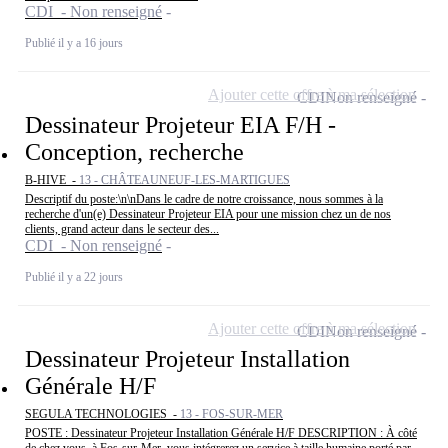
CDI - Non renseigné
Publié il y a 16 jours
Ajouter cette offre à ma sélection
CDI
Non renseigné
Dessinateur Projeteur EIA F/H -
Conception, recherche
B-HIVE -
13 - CHÂTEAUNEUF-LES-MARTIGUES
Descriptif du poste:\n\nDans le cadre de notre croissance, nous sommes à la
recherche d'un(e) Dessinateur Projeteur EIA pour une mission chez un de nos
clients, grand acteur dans le secteur des...
CDI - Non renseigné
Publié il y a 22 jours
Ajouter cette offre à ma sélection
CDI
Non renseigné
Dessinateur Projeteur Installation
Générale H/F
SEGULA TECHNOLOGIES -
13 - FOS-SUR-MER
POSTE : Dessinateur Projeteur Installation Générale H/F DESCRIPTION : À côté
de chez vous, à Fos-sur-Mer, vous intégrerez un service à taille humaine porté par