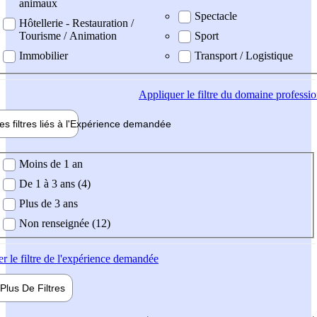
animaux
Spectacle
Hôtellerie - Restauration /
Tourisme / Animation
Sport
Immobilier
Transport / Logistique
Appliquer
le filtre du domaine professi
es filtres liés à l'
Expérience
demandée
ience demandée
Moins de 1 an
De 1 à 3 ans (4)
Plus de 3 ans
Non renseignée (12)
er
le filtre de l'expérience demandée
Plus De
Filtres