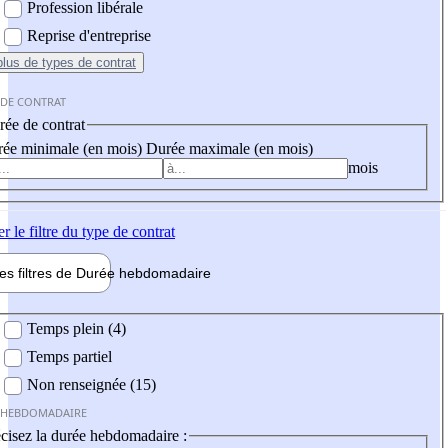
Profession libérale
Reprise d'entreprise
plus
de types de contrat
 DE CONTRAT
ée de contrat
ée minimale (en mois)
Durée maximale (en mois)
mois
er
le filtre du type de contrat
les filtres de
Durée hebdo
madaire
 hebdomadaire
Temps plein (4)
Temps partiel
Non renseignée (15)
 HEBDOMADAIRE
cisez la durée hebdomadaire :