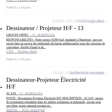
Publié il y a 10 jours
Ajouter cette offre à ma sélection
CDI
Temps plein
Dessinateur / Projeteur H/F - 13
GROUPE ORTEC -
13 - MARTIGUES
RESPONSABILITÉS : Notre agence SOM Sud, implantée à Martigues, met son
savoir-faire au service des industriels du bassin méditerranéen pour des missions de
conception, d'arrêts d'unité et de...
CDI - Temps plein
Publié il y a 10 jours
Ajouter cette offre à ma sélection
Intérim
Non renseigné
Dessinateur-Projeteur Électricité
H/F
ACASS -
13 - MARTIGUES
POSTE : Dessinateur-Projeteur Électricité H/F DESCRIPTION : ACASS, agence
de recrutement spécialisée dans les métiers techniques et industriels, recrute pour
son client, acteur national reconnu en...
Intérim - Non renseigné