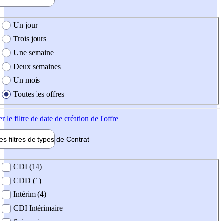
e création de l'offre
Un jour
Trois jours
Une semaine
Deux semaines
Un mois
Toutes les offres
er
le filtre de date de création de l'offre
les filtres de types de
Contrat
de contrat
CDI (14)
CDD (1)
Intérim (4)
CDI Intérimaire