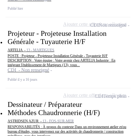
Publié hier
Ajouter cette offre à ma sélection
CDI
Non renseigné
Projeteur - Projeteuse Installation
Générale - Tuyauterie H/F
ARTELIA -
13 - MARTIGUES
POSTE : Projeteur - Projeteuse Installation Générale - Tuyauterie H/F
DESCRIPTION : Votre équipe : Votre avenir chez ARTELIA Industrie : En
intégrant l'établissement de Martigues (13), vous...
CDI - Non renseigné
Publié il y a 16 jours
Ajouter cette offre à ma sélection
CDI
Temps plein
Dessinateur / Préparateur
Méthodes Chaudronnerie (H/F)
ASTRIDSEN AZUR -
13 - FOS-SUR-MER
RESPONSABILITÉS : À propos du contexte Dans un environnement atelier et/ou
bureau d'études, vous intervenez sur des activités de chaudronnerie / construction