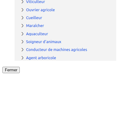
Fermer
Fermer
le détail de l'offre
/
Offre
sur
Offre précéden