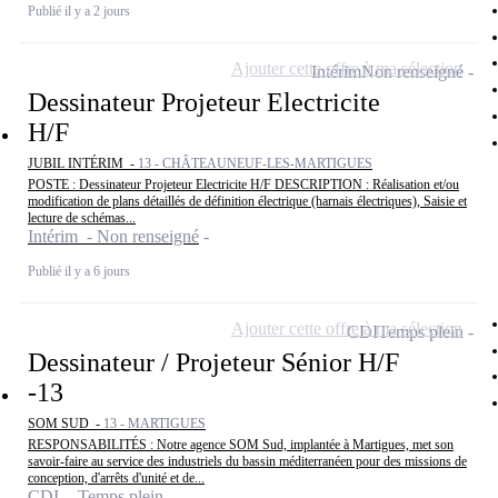
Publié il y a 2 jours
Ajouter cette offre à ma sélection
Intérim
Non renseigné
Dessinateur Projeteur Electricite
H/F
JUBIL INTÉRIM -
13 - CHÂTEAUNEUF-LES-MARTIGUES
POSTE : Dessinateur Projeteur Electricite H/F DESCRIPTION : Réalisation et/ou
modification de plans détaillés de définition électrique (harnais électriques), Saisie et
lecture de schémas...
Intérim - Non renseigné
Publié il y a 6 jours
Ajouter cette offre à ma sélection
CDI
Temps plein
Dessinateur / Projeteur Sénior H/F
-13
SOM SUD -
13 - MARTIGUES
RESPONSABILITÉS : Notre agence SOM Sud, implantée à Martigues, met son
savoir-faire au service des industriels du bassin méditerranéen pour des missions de
conception, d'arrêts d'unité et de...
CDI - Temps plein