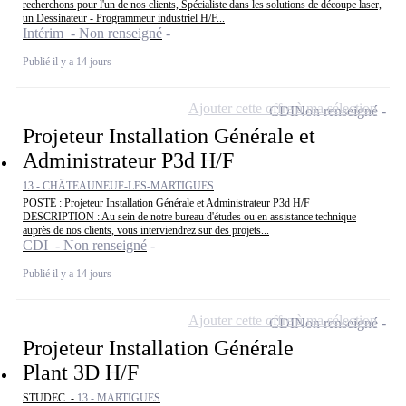
recherchons pour l'un de nos clients, Spécialiste dans les solutions de découpe laser,
un Dessinateur - Programmeur industriel H/F...
Intérim - Non renseigné
Publié il y a 14 jours
Ajouter cette offre à ma sélection
CDI
Non renseigné
Projeteur Installation Générale et
Administrateur P3d H/F
13 - CHÂTEAUNEUF-LES-MARTIGUES
POSTE : Projeteur Installation Générale et Administrateur P3d H/F
DESCRIPTION : Au sein de notre bureau d'études ou en assistance technique
auprès de nos clients, vous interviendrez sur des projets...
CDI - Non renseigné
Publié il y a 14 jours
Ajouter cette offre à ma sélection
CDI
Non renseigné
Projeteur Installation Générale
Plant 3D H/F
STUDEC -
13 - MARTIGUES