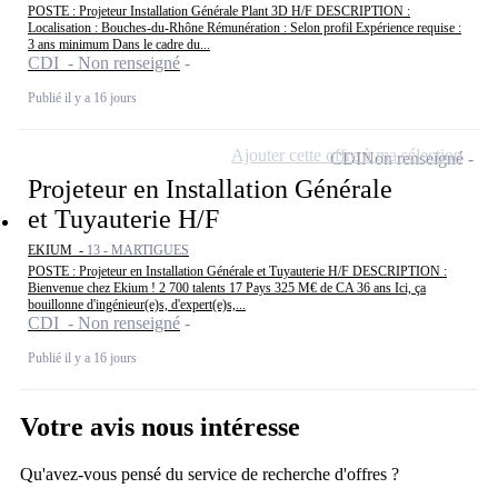
POSTE : Projeteur Installation Générale Plant 3D H/F DESCRIPTION :
Localisation : Bouches-du-Rhône Rémunération : Selon profil Expérience requise :
3 ans minimum Dans le cadre du...
CDI - Non renseigné
Publié il y a 16 jours
Ajouter cette offre à ma sélection
CDI
Non renseigné
Projeteur en Installation Générale
et Tuyauterie H/F
EKIUM -
13 - MARTIGUES
POSTE : Projeteur en Installation Générale et Tuyauterie H/F DESCRIPTION :
Bienvenue chez Ekium ! 2 700 talents 17 Pays 325 M€ de CA 36 ans Ici, ça
bouillonne d'ingénieur(e)s, d'expert(e)s,...
CDI - Non renseigné
Publié il y a 16 jours
Votre avis nous intéresse
Qu'avez-vous pensé du service de recherche d'offres ?