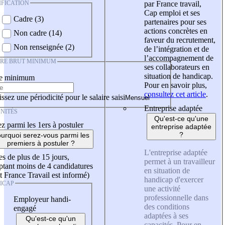
IFICATION
par France travail,
Cap emploi et ses
Cadre (3)
partenaires pour ses
actions concrètes en
Non cadre (14)
faveur du recrutement,
Non renseignée (2)
de l’intégration et de
l’accompagnement de
IRE BRUT MINIMUM
ses collaborateurs en
situation de handicap.
re minimum
Pour en savoir plus,
consultez cet article
.
ssez une périodicité pour le salaire saisi
Entreprise adaptée
NITÉS
Qu'est-ce qu'une
z parmi les 1ers à postuler
entreprise adaptée
?
urquoi serez-vous parmi les
premiers à postuler ?
L'entreprise adaptée
es de plus de 15 jours,
permet à un travailleur
tant moins de 4 candidatures
en situation de
t France Travail est informé)
handicap d'exercer
ICAP
une activité
professionnelle dans
Employeur handi-
des conditions
engagé
adaptées à ses
Qu'est-ce qu'un
capacités. Pour en