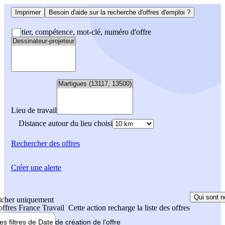
Imprimer
Besoin d'aide sur la recherche d'offres d'emploi ?
Métier, compétence, mot-clé, numéro d'offre
Lieu de travail
Distance autour du lieu choisi
Rechercher
des offres
Créer une alerte
Qui sont n
icher uniquement
 offres France Travail
Cette action recharge la liste des offres
les filtres de
Date de création
de l'offre