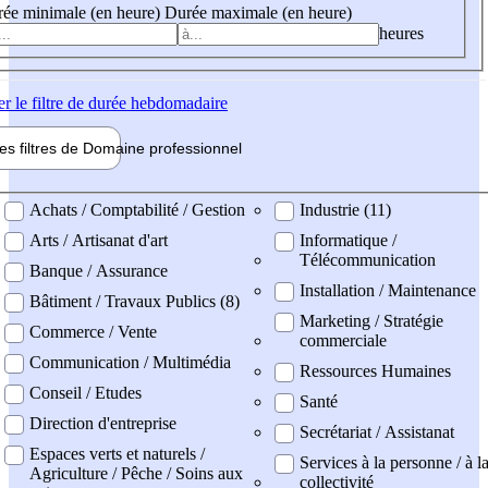
ée minimale (en heure)
Durée maximale (en heure)
heures
er
le filtre de durée hebdomadaire
les filtres de
Domaine pro
fessionnel
ne professionel
Achats / Comptabilité / Gestion
Industrie (11)
Arts / Artisanat d'art
Informatique /
Télécommunication
Banque / Assurance
Installation / Maintenance
Bâtiment / Travaux Publics (8)
Marketing / Stratégie
Commerce / Vente
commerciale
Communication / Multimédia
Ressources Humaines
Conseil / Etudes
Santé
Direction d'entreprise
Secrétariat / Assistanat
Espaces verts et naturels /
Services à la personne / à l
Agriculture / Pêche / Soins aux
collectivité