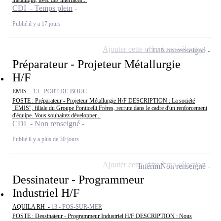
métallique, avec des interfaces...
CDI - Temps plein
Publié il y a 17 jours
Ajouter cette offre à ma sélection
CDI
Non renseigné
Préparateur - Projeteur Métallurgie
H/F
EMIS -
13 - PORT-DE-BOUC
POSTE : Préparateur - Projeteur Métallurgie H/F DESCRIPTION : La société
"EMIS", filiale du Groupe Ponticelli Frères, recrute dans le cadre d'un renforcement
d'équipe. Vous souhaitez développer...
CDI - Non renseigné
Publié il y a plus de 30 jours
Ajouter cette offre à ma sélection
Intérim
Non renseigné
Dessinateur - Programmeur
Industriel H/F
AQUILA RH -
13 - FOS-SUR-MER
POSTE : Dessinateur - Programmeur Industriel H/F DESCRIPTION : Nous