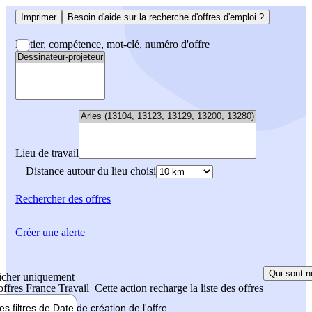
Imprimer
Besoin d'aide sur la recherche d'offres d'emploi ?
Métier, compétence, mot-clé, numéro d'offre
Lieu de travail
Distance autour du lieu choisi
Rechercher
des offres
Créer une alerte
Qui sont n
icher uniquement
 offres France Travail
Cette action recharge la liste des offres
les filtres de
Date de création
de l'offre