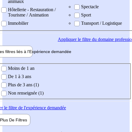
animaux
Spectacle
Hôtellerie - Restauration /
Tourisme / Animation
Sport
Immobilier
Transport / Logistique
Appliquer
le filtre du domaine professi
es filtres liés à l'
Expérience
demandée
ience demandée
Moins de 1 an
De 1 à 3 ans
Plus de 3 ans (1)
Non renseignée (1)
er
le filtre de l'expérience demandée
Plus De
Filtres