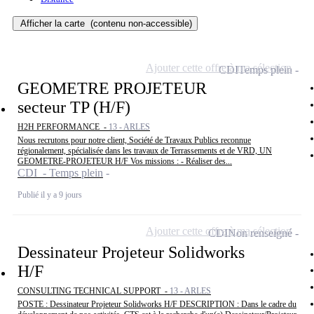
Afficher la carte
(contenu non-accessible)
Ajouter cette offre à ma sélection
CDI
Temps plein
GEOMETRE PROJETEUR
secteur TP (H/F)
H2H PERFORMANCE -
13 - ARLES
Nous recrutons pour notre client, Société de Travaux Publics reconnue
régionalement, spécialisée dans les travaux de Terrassements et de VRD, UN
GEOMETRE-PROJETEUR H/F Vos missions : - Réaliser des...
CDI - Temps plein
Publié il y a 9 jours
Ajouter cette offre à ma sélection
CDI
Non renseigné
Dessinateur Projeteur Solidworks
H/F
CONSULTING TECHNICAL SUPPORT -
13 - ARLES
POSTE : Dessinateur Projeteur Solidworks H/F DESCRIPTION : Dans le cadre du