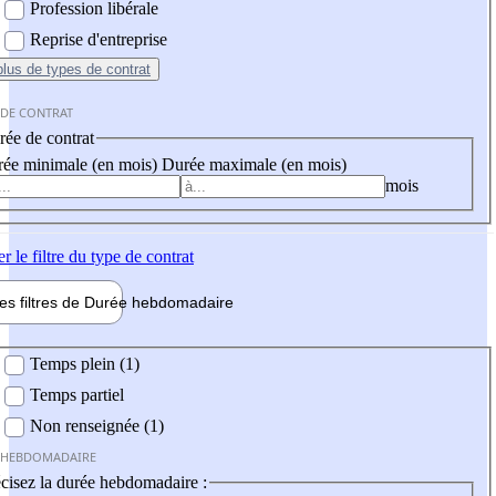
Profession libérale
Reprise d'entreprise
plus
de types de contrat
 DE CONTRAT
ée de contrat
ée minimale (en mois)
Durée maximale (en mois)
mois
er
le filtre du type de contrat
les filtres de
Durée hebdo
madaire
 hebdomadaire
Temps plein (1)
Temps partiel
Non renseignée (1)
 HEBDOMADAIRE
cisez la durée hebdomadaire :