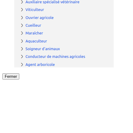
Fermer
Fermer
le détail de l'offre
/
Offre
sur
Offre précéden