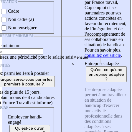
IFICATION
par France travail,
Cap emploi et ses
Cadre
partenaires pour ses
actions concrètes en
Non cadre (2)
faveur du recrutement,
Non renseignée
de l’intégration et de
l’accompagnement de
IRE BRUT MINIMUM
ses collaborateurs en
situation de handicap.
re minimum
Pour en savoir plus,
consultez cet article
.
ssez une périodicité pour le salaire saisi
Entreprise adaptée
NITÉS
Qu'est-ce qu'une
z parmi les 1ers à postuler
entreprise adaptée
?
urquoi serez-vous parmi les
premiers à postuler ?
L'entreprise adaptée
es de plus de 15 jours,
permet à un travailleur
tant moins de 4 candidatures
en situation de
t France Travail est informé)
handicap d'exercer
ICAP
une activité
professionnelle dans
Employeur handi-
des conditions
engagé
adaptées à ses
Qu'est-ce qu'un
capacités. Pour en