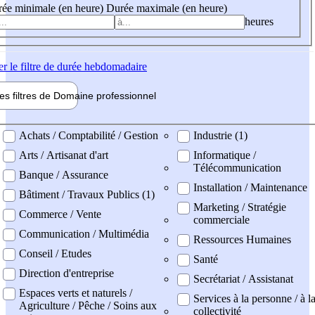
ée minimale (en heure)
Durée maximale (en heure)
heures
er
le filtre de durée hebdomadaire
les filtres de
Domaine pro
fessionnel
ne professionel
Achats / Comptabilité / Gestion
Industrie (1)
Arts / Artisanat d'art
Informatique /
Télécommunication
Banque / Assurance
Installation / Maintenance
Bâtiment / Travaux Publics (1)
Marketing / Stratégie
Commerce / Vente
commerciale
Communication / Multimédia
Ressources Humaines
Conseil / Etudes
Santé
Direction d'entreprise
Secrétariat / Assistanat
Espaces verts et naturels /
Services à la personne / à l
Agriculture / Pêche / Soins aux
collectivité