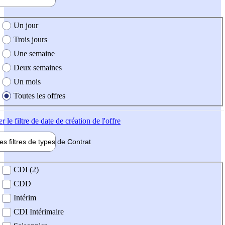
e création de l'offre
Un jour
Trois jours
Une semaine
Deux semaines
Un mois
Toutes les offres
er
le filtre de date de création de l'offre
les filtres de types de
Contrat
de contrat
CDI (2)
CDD
Intérim
CDI Intérimaire