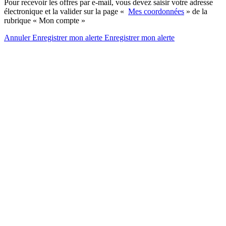
Pour recevoir les offres par e-mail, vous devez saisir votre adresse
électronique et la valider sur la page «
Mes coordonnées
» de la
rubrique « Mon compte »
Annuler
Enregistrer mon alerte
Enregistrer
mon alerte