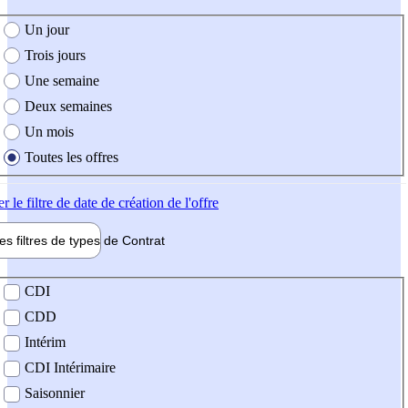
e création de l'offre
Un jour
Trois jours
Une semaine
Deux semaines
Un mois
Toutes les offres
er
le filtre de date de création de l'offre
les filtres de types de
Contrat
de contrat
CDI
CDD
Intérim
CDI Intérimaire
Saisonnier