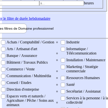
heures
er
le filtre de durée hebdomadaire
les filtres de
Domaine pro
fessionnel
ne professionel
Achats / Comptabilité / Gestion
Industrie
Arts / Artisanat d'art
Informatique /
Télécommunication
Banque / Assurance
Installation / Maintenance
Bâtiment / Travaux Publics
Marketing / Stratégie
Commerce / Vente
commerciale
Communication / Multimédia
Ressources Humaines
Conseil / Etudes
Santé
Direction d'entreprise
Secrétariat / Assistanat
Espaces verts et naturels /
Services à la personne / à l
Agriculture / Pêche / Soins aux
collectivité
animaux