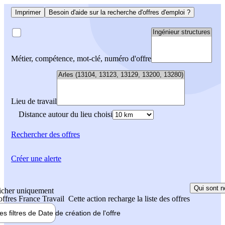
Imprimer
Besoin d'aide sur la recherche d'offres d'emploi ?
Métier, compétence, mot-clé, numéro d'offre
Lieu de travail
Distance autour du lieu choisi
Rechercher
des offres
Créer une alerte
Qui sont n
icher uniquement
 offres France Travail
Cette action recharge la liste des offres
les filtres de
Date de création
de l'offre