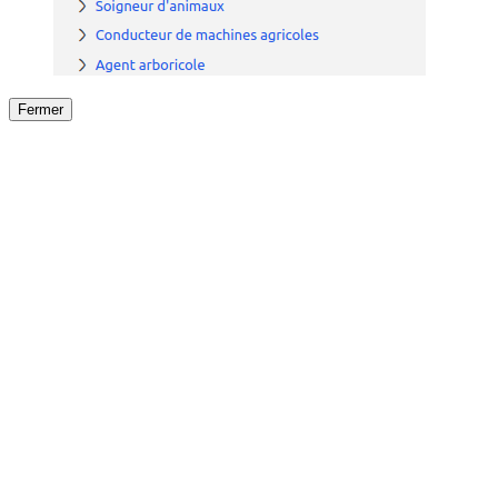
Fermer
Fermer
le détail de l'offre
/
Offre
sur
Offre précéden