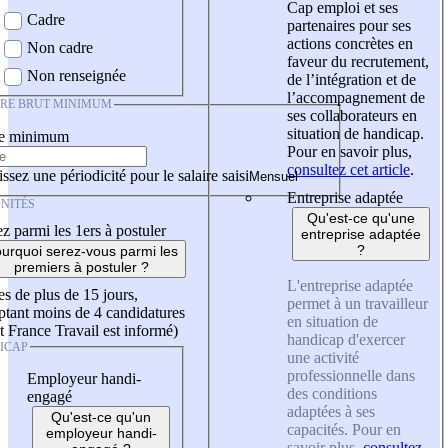
Cap emploi et ses
Cadre
partenaires pour ses
actions concrètes en
Non cadre
faveur du recrutement,
Non renseignée
de l’intégration et de
l’accompagnement de
IRE BRUT MINIMUM
ses collaborateurs en
situation de handicap.
re minimum
Pour en savoir plus,
consultez cet article
.
ssez une périodicité pour le salaire saisi
Entreprise adaptée
NITÉS
Qu'est-ce qu'une
z parmi les 1ers à postuler
entreprise adaptée
?
urquoi serez-vous parmi les
premiers à postuler ?
L'entreprise adaptée
es de plus de 15 jours,
permet à un travailleur
tant moins de 4 candidatures
en situation de
t France Travail est informé)
handicap d'exercer
ICAP
une activité
professionnelle dans
Employeur handi-
des conditions
engagé
adaptées à ses
Qu'est-ce qu'un
capacités. Pour en
employeur handi-
savoir plus,
consultez