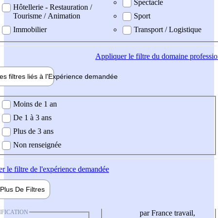
Spectacle
Hôtellerie - Restauration /
Tourisme / Animation
Sport
Immobilier
Transport / Logistique
Appliquer
le filtre du domaine professi
es filtres liés à l'
Expérience
demandée
ience demandée
Moins de 1 an
De 1 à 3 ans
Plus de 3 ans
Non renseignée
er
le filtre de l'expérience demandée
Plus De
Filtres
IFICATION
par France travail,