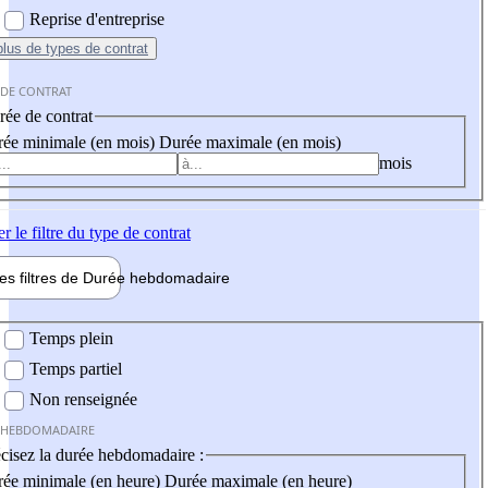
Reprise d'entreprise
plus
de types de contrat
 DE CONTRAT
ée de contrat
ée minimale (en mois)
Durée maximale (en mois)
mois
er
le filtre du type de contrat
les filtres de
Durée hebdo
madaire
 hebdomadaire
Temps plein
Temps partiel
Non renseignée
 HEBDOMADAIRE
cisez la durée hebdomadaire :
ée minimale (en heure)
Durée maximale (en heure)