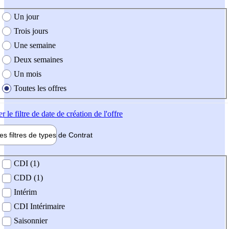
e création de l'offre
Un jour
Trois jours
Une semaine
Deux semaines
Un mois
Toutes les offres
er
le filtre de date de création de l'offre
les filtres de types de
Contrat
de contrat
CDI (1)
CDD (1)
Intérim
CDI Intérimaire
Saisonnier