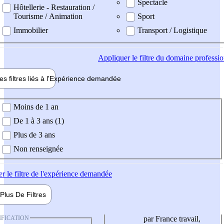
Spectacle
Hôtellerie - Restauration /
Tourisme / Animation
Sport
Immobilier
Transport / Logistique
Appliquer
le filtre du domaine professi
es filtres liés à l'
Expérience
demandée
ience demandée
Moins de 1 an
De 1 à 3 ans (1)
Plus de 3 ans
Non renseignée
er
le filtre de l'expérience demandée
Plus De
Filtres
IFICATION
par France travail,