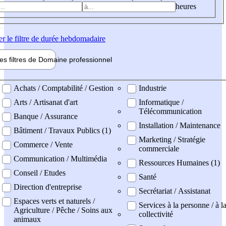
heures
er
le filtre de durée hebdomadaire
les filtres de
Domaine pro
fessionnel
ne professionel
Achats / Comptabilité / Gestion
Industrie
Arts / Artisanat d'art
Informatique /
Télécommunication
Banque / Assurance
Installation / Maintenance
Bâtiment / Travaux Publics (1)
Marketing / Stratégie
Commerce / Vente
commerciale
Communication / Multimédia
Ressources Humaines (1)
Conseil / Etudes
Santé
Direction d'entreprise
Secrétariat / Assistanat
Espaces verts et naturels /
Services à la personne / à l
Agriculture / Pêche / Soins aux
collectivité
animaux