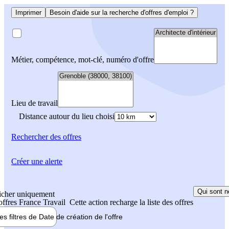
Imprimer
Besoin d'aide sur la recherche d'offres d'emploi ?
Métier, compétence, mot-clé, numéro d'offre
Lieu de travail
Distance autour du lieu choisi
Rechercher
des offres
Créer une alerte
Qui sont n
icher uniquement
 offres France Travail
Cette action recharge la liste des offres
les filtres de
Date de création
de l'offre