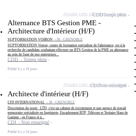
Ajouter cette offre à ma sélection
CDD
Temps plein
Alternance BTS Gestion PME -
Architecture d'Intérieur (H/F)
SUP'FORMATION VOIRON -
38 - GRENOBLE
SUP'FORMATION Voiron, centre de formation spécialiste de l'alternance, est à la
recherche de candidats souhaitant effectuer un BTS Gestion de la PME en alternance
au sein de l'une de nos entreprises...
CDD - Temps plein
Publié il y a 10 jours
Ajouter cette offre à ma sélection
CDI
Non renseigné
Architecte d'intérieur (H/F)
LTD INTERNATIONAL -
38 - GRENOBLE
Description du poste : LTD, c'est un cabinet de recrutement et une agence de travail
temporaire spécialisée en Ingénierie, Encadrement BTP, Télécom et Tertiaire Haut de
Gamme - en France et à...
CDI - Non renseigné
Publié il y a 24 jours