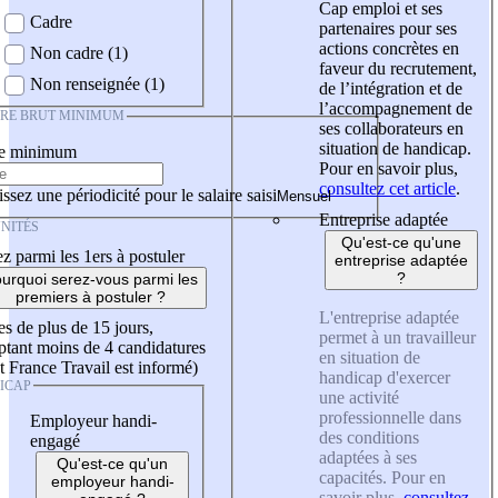
Cap emploi et ses
Cadre
partenaires pour ses
actions concrètes en
Non cadre (1)
faveur du recrutement,
Non renseignée (1)
de l’intégration et de
l’accompagnement de
IRE BRUT MINIMUM
ses collaborateurs en
situation de handicap.
re minimum
Pour en savoir plus,
consultez cet article
.
ssez une périodicité pour le salaire saisi
Entreprise adaptée
NITÉS
Qu'est-ce qu'une
z parmi les 1ers à postuler
entreprise adaptée
?
urquoi serez-vous parmi les
premiers à postuler ?
L'entreprise adaptée
es de plus de 15 jours,
permet à un travailleur
tant moins de 4 candidatures
en situation de
t France Travail est informé)
handicap d'exercer
ICAP
une activité
professionnelle dans
Employeur handi-
des conditions
engagé
adaptées à ses
Qu'est-ce qu'un
capacités. Pour en
employeur handi-
savoir plus,
consultez