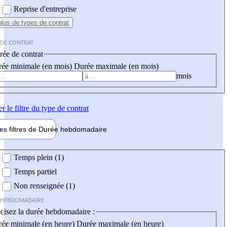
Reprise d'entreprise
plus
de types de contrat
 DE CONTRAT
ée de contrat
ée minimale (en mois)
Durée maximale (en mois)
mois
er
le filtre du type de contrat
les filtres de
Durée hebdo
madaire
 hebdomadaire
Temps plein (1)
Temps partiel
Non renseignée (1)
 HEBDOMADAIRE
cisez la durée hebdomadaire :
ée minimale (en heure)
Durée maximale (en heure)