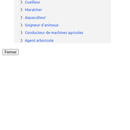
Fermer
Fermer
le détail de l'offre
/
Offre
sur
Offre précéden