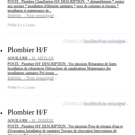
POSTE : Plombier Chauffagiste H/F DESCRIPTION : * démantèlement * remise
aux normes * installation d'éléments sanitaires * pose de colonnes et réseaux *
installation et maintenance de...
Intérim - Non renseigné
Publié il y a 2 jours
Ajouter cette offre à ma sélection
Intérim
Non renseigné
Plombier H/F
AQUILA RH -
38 - MEYLAN
POSTE : Plombier H/F DESCRIPTION : Vos missions Réparation de fuites
Installation de robinetterie Débouchage de canalisations Maintenance des
installations sanitaires Pré-requis ...
Intérim - Non renseigné
Publié il y a 2 jours
Ajouter cette offre à ma sélection
Intérim
Non renseigné
Plombier H/F
AQUILA RH -
38 - DOMÈNE
POSTE : Plombier H/F DESCRIPTION : Vos missions Pose de réseaux d'eau et
d'évacuation Installation de sanitaires Travaux de rénovation Interventions de