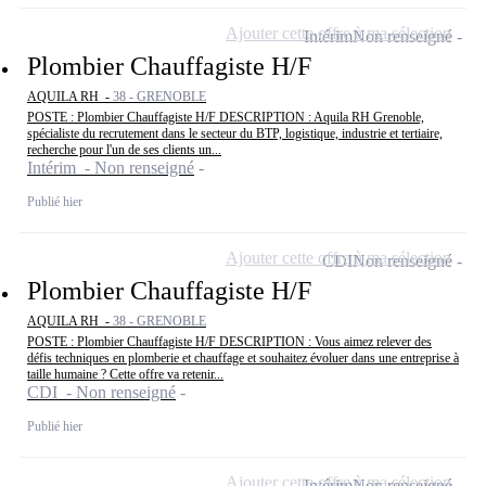
Ajouter cette offre à ma sélection
Intérim
Non renseigné
Plombier Chauffagiste H/F
AQUILA RH -
38 - GRENOBLE
POSTE : Plombier Chauffagiste H/F DESCRIPTION : Aquila RH Grenoble,
spécialiste du recrutement dans le secteur du BTP, logistique, industrie et tertiaire,
recherche pour l'un de ses clients un...
Intérim - Non renseigné
Publié hier
Ajouter cette offre à ma sélection
CDI
Non renseigné
Plombier Chauffagiste H/F
AQUILA RH -
38 - GRENOBLE
POSTE : Plombier Chauffagiste H/F DESCRIPTION : Vous aimez relever des
défis techniques en plomberie et chauffage et souhaitez évoluer dans une entreprise à
taille humaine ? Cette offre va retenir...
CDI - Non renseigné
Publié hier
Ajouter cette offre à ma sélection
Intérim
Non renseigné