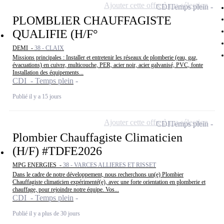
Ajouter cette offre à ma sélection
CDI
Temps plein
PLOMBLIER CHAUFFAGISTE
QUALIFIE (H/F°
DEMI -
38 - CLAIX
Missions principales : Installer et entretenir les réseaux de plomberie (eau, gaz,
évacuations) en cuivre, multicouche, PER, acier noir, acier galvanisé, PVC, fonte
Installation des équipements...
CDI - Temps plein
Publié il y a 15 jours
Ajouter cette offre à ma sélection
CDI
Temps plein
Plombier Chauffagiste Climaticien
(H/F) #TDFE2026
MPG ENERGIES -
38 - VARCES ALLIERES ET RISSET
Dans le cadre de notre développement, nous recherchons un(e) Plombier
Chauffagiste climaticien expérimenté(e), avec une forte orientation en plomberie et
chauffage, pour rejoindre notre équipe. Vos...
CDI - Temps plein
Publié il y a plus de 30 jours