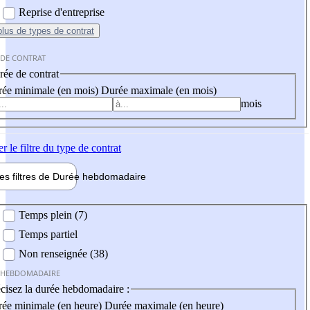
Reprise d'entreprise
plus
de types de contrat
 DE CONTRAT
ée de contrat
ée minimale (en mois)
Durée maximale (en mois)
mois
er
le filtre du type de contrat
les filtres de
Durée hebdo
madaire
 hebdomadaire
Temps plein (7)
Temps partiel
Non renseignée (38)
 HEBDOMADAIRE
cisez la durée hebdomadaire :
ée minimale (en heure)
Durée maximale (en heure)