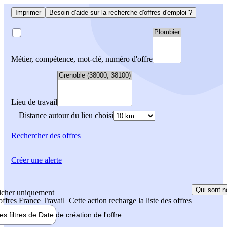
Imprimer
Besoin d'aide sur la recherche d'offres d'emploi ?
Métier, compétence, mot-clé, numéro d'offre
Lieu de travail
Distance autour du lieu choisi
Rechercher
des offres
Créer une alerte
Qui sont n
icher uniquement
 offres France Travail
Cette action recharge la liste des offres
les filtres de
Date de création
de l'offre