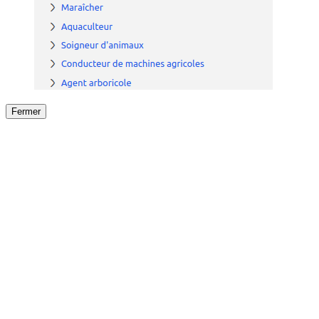
Fermer
Fermer
le détail de l'offre
/
Offre
sur
Offre précéden