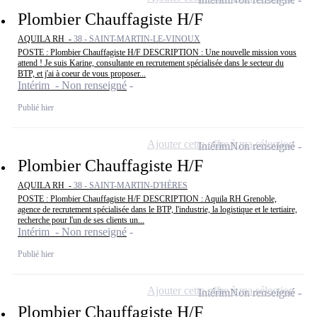
Plombier Chauffagiste H/F
AQUILA RH -
38 - SAINT-MARTIN-LE-VINOUX
POSTE : Plombier Chauffagiste H/F DESCRIPTION : Une nouvelle mission vous
attend ! Je suis Karine, consultante en recrutement spécialisée dans le secteur du
BTP, et j'ai à coeur de vous proposer...
Intérim - Non renseigné
Publié hier
Ajouter cette offre à ma sélection
Intérim
Non renseigné
Plombier Chauffagiste H/F
AQUILA RH -
38 - SAINT-MARTIN-D'HÈRES
POSTE : Plombier Chauffagiste H/F DESCRIPTION : Aquila RH Grenoble,
agence de recrutement spécialisée dans le BTP, l'industrie, la logistique et le tertiaire,
recherche pour l'un de ses clients un...
Intérim - Non renseigné
Publié hier
Ajouter cette offre à ma sélection
Intérim
Non renseigné
Plombier Chauffagiste H/F