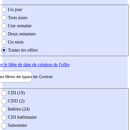
e création de l'offre
Un jour
Trois jours
Une semaine
Deux semaines
Un mois
Toutes les offres
er
le filtre de date de création de l'offre
les filtres de types de
Contrat
de contrat
CDI (19)
CDD (2)
Intérim (24)
CDI Intérimaire
Saisonnier