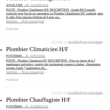
AQUILA RH -
38 - SASSENAGE
POSTE : Plombier Chauffagiste H/F DESCRIPTION : Aquila RH Grenoble
recherche pour l'un de ses partenaires un Plombier Chauffagiste H/F confirmé, dans
le cadre d'une mission d'intérim de 6 mois sur...
Intérim - Non renseigné
Publié hier
Ajouter cette offre à ma sélection
Intérim
Non renseigné
Plombier Climaticien H/F
PI INTÉRIM -
38 - FONTAINE
POSTE : Plombier Climaticien H/F DESCRIPTION : Prise en charge de la *
maintenance préventive, curative des équipements pompes à chaleur, climatisation,
groupes froids * maintenance des...
Intérim - Non renseigné
Publié hier
Ajouter cette offre à ma sélection
Intérim
Non renseigné
Plombier Chauffagiste H/F
PI INTÉRIM -
38 - ÉCHIROLLES