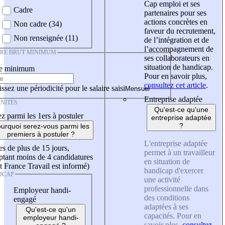
Cap emploi et ses
Cadre
partenaires pour ses
actions concrètes en
Non cadre (34)
faveur du recrutement,
Non renseignée (11)
de l’intégration et de
l’accompagnement de
IRE BRUT MINIMUM
ses collaborateurs en
situation de handicap.
re minimum
Pour en savoir plus,
consultez cet article
.
ssez une périodicité pour le salaire saisi
Entreprise adaptée
NITÉS
Qu'est-ce qu'une
z parmi les 1ers à postuler
entreprise adaptée
?
urquoi serez-vous parmi les
premiers à postuler ?
L'entreprise adaptée
es de plus de 15 jours,
permet à un travailleur
tant moins de 4 candidatures
en situation de
t France Travail est informé)
handicap d'exercer
ICAP
une activité
professionnelle dans
Employeur handi-
des conditions
engagé
adaptées à ses
Qu'est-ce qu'un
capacités. Pour en
employeur handi-
savoir plus,
consultez