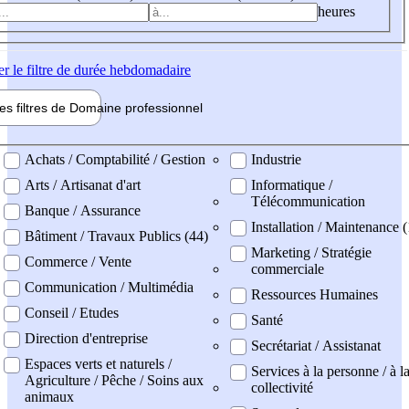
heures
er
le filtre de durée hebdomadaire
les filtres de
Domaine pro
fessionnel
ne professionel
Achats / Comptabilité / Gestion
Industrie
Arts / Artisanat d'art
Informatique /
Télécommunication
Banque / Assurance
Installation / Maintenance (
Bâtiment / Travaux Publics (44)
Marketing / Stratégie
Commerce / Vente
commerciale
Communication / Multimédia
Ressources Humaines
Conseil / Etudes
Santé
Direction d'entreprise
Secrétariat / Assistanat
Espaces verts et naturels /
Services à la personne / à l
Agriculture / Pêche / Soins aux
collectivité
animaux