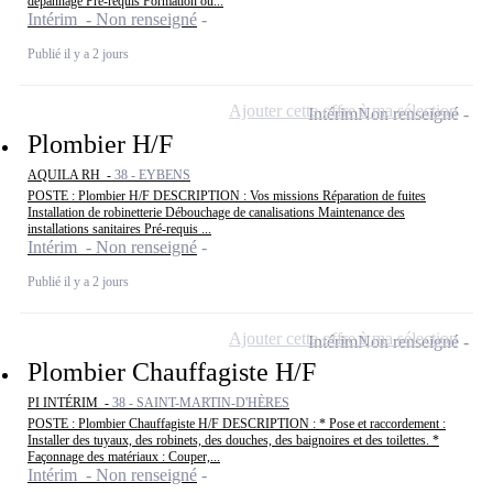
dépannage Pré-requis Formation ou...
Intérim - Non renseigné
Publié il y a 2 jours
Ajouter cette offre à ma sélection
Intérim
Non renseigné
Plombier H/F
AQUILA RH -
38 - EYBENS
POSTE : Plombier H/F DESCRIPTION : Vos missions Réparation de fuites
Installation de robinetterie Débouchage de canalisations Maintenance des
installations sanitaires Pré-requis ...
Intérim - Non renseigné
Publié il y a 2 jours
Ajouter cette offre à ma sélection
Intérim
Non renseigné
Plombier Chauffagiste H/F
PI INTÉRIM -
38 - SAINT-MARTIN-D'HÈRES
POSTE : Plombier Chauffagiste H/F DESCRIPTION : * Pose et raccordement :
Installer des tuyaux, des robinets, des douches, des baignoires et des toilettes. *
Façonnage des matériaux : Couper,...
Intérim - Non renseigné