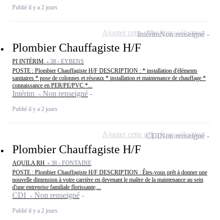
Publié il y a 2 jours
Ajouter cette offre à ma sélection
Intérim
Non renseigné
Plombier Chauffagiste H/F
PI INTÉRIM -
38 - EYBENS
POSTE : Plombier Chauffagiste H/F DESCRIPTION : * installation d'éléments
sanitaires * pose de colonnes et réseaux * installation et maintenance de chauffage *
connaissance en PER/PE/PVC *...
Intérim - Non renseigné
Publié il y a 2 jours
Ajouter cette offre à ma sélection
CDI
Non renseigné
Plombier Chauffagiste H/F
AQUILA RH -
38 - FONTAINE
POSTE : Plombier Chauffagiste H/F DESCRIPTION : Êtes-vous prêt à donner une
nouvelle dimension à votre carrière en devenant le maître de la maintenance au sein
d'une entreprise familiale florissante,...
CDI - Non renseigné
Publié il y a 2 jours