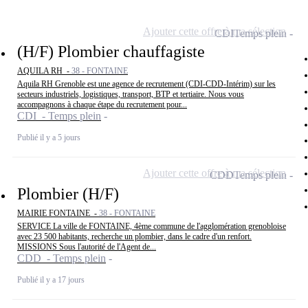
Ajouter cette offre à ma sélection
CDI
Temps plein
(H/F) Plombier chauffagiste
AQUILA RH -
38 - FONTAINE
Aquila RH Grenoble est une agence de recrutement (CDI-CDD-Intérim) sur les
secteurs industriels, logistiques, transport, BTP et tertiaire. Nous vous
accompagnons à chaque étape du recrutement pour...
CDI - Temps plein
Publié il y a 5 jours
Ajouter cette offre à ma sélection
CDD
Temps plein
Plombier (H/F)
MAIRIE FONTAINE -
38 - FONTAINE
SERVICE La ville de FONTAINE, 4ème commune de l'agglomération grenobloise
avec 23 500 habitants, recherche un plombier, dans le cadre d'un renfort.
MISSIONS Sous l'autorité de l'Agent de...
CDD - Temps plein
Publié il y a 17 jours