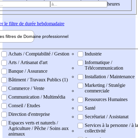
heures
er
le filtre de durée hebdomadaire
les filtres de
Domaine pro
fessionnel
ne professionel
Achats / Comptabilité / Gestion
Industrie
Arts / Artisanat d'art
Informatique /
Télécommunication
Banque / Assurance
Installation / Maintenance
Bâtiment / Travaux Publics (1)
Marketing / Stratégie
Commerce / Vente
commerciale
Communication / Multimédia
Ressources Humaines
Conseil / Etudes
Santé
Direction d'entreprise
Secrétariat / Assistanat
Espaces verts et naturels /
Services à la personne / à l
Agriculture / Pêche / Soins aux
collectivité
animaux