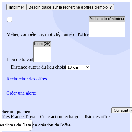
Imprimer
Besoin d'aide sur la recherche d'offres d'emploi ?
Métier, compétence, mot-clé, numéro d'offre
Lieu de travail
Distance autour du lieu choisi
Rechercher
des offres
Créer une alerte
Qui sont n
icher uniquement
 offres France Travail
Cette action recharge la liste des offres
les filtres de
Date de création
de l'offre