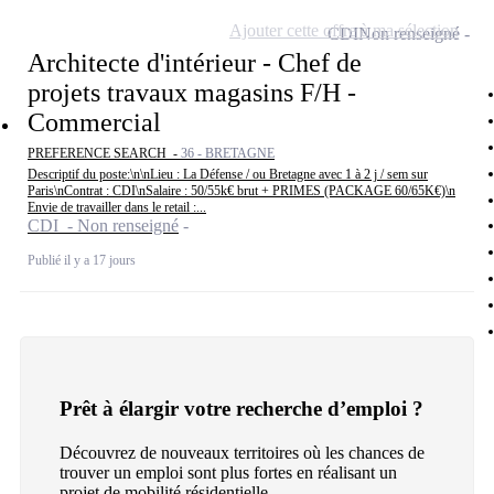
Ajouter cette offre à ma sélection
CDI
Non renseigné
Architecte d'intérieur - Chef de
projets travaux magasins F/H -
Commercial
PREFERENCE SEARCH -
36 - BRETAGNE
Descriptif du poste:\n\nLieu : La Défense / ou Bretagne avec 1 à 2 j / sem sur
Paris\nContrat : CDI\nSalaire : 50/55k€ brut + PRIMES (PACKAGE 60/65K€)\n
Envie de travailler dans le retail :...
CDI - Non renseigné
Publié il y a 17 jours
Prêt à élargir votre recherche d’emploi ?
Découvrez de nouveaux territoires où les chances de
trouver un emploi sont plus fortes en réalisant un
projet de mobilité résidentielle