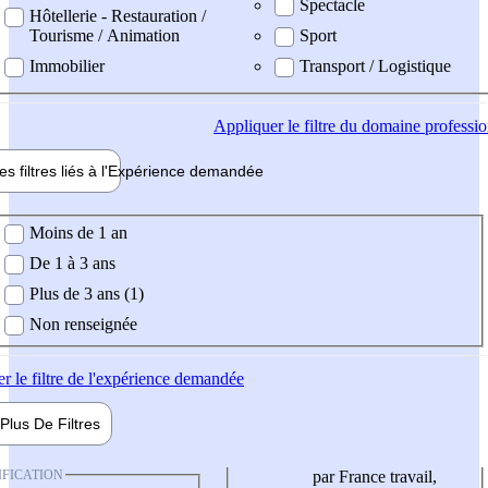
Spectacle
Hôtellerie - Restauration /
Tourisme / Animation
Sport
Immobilier
Transport / Logistique
Appliquer
le filtre du domaine professi
es filtres liés à l'
Expérience
demandée
ience demandée
Moins de 1 an
De 1 à 3 ans
Plus de 3 ans (1)
Non renseignée
er
le filtre de l'expérience demandée
Plus De
Filtres
IFICATION
par France travail,