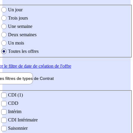
e création de l'offre
Un jour
Trois jours
Une semaine
Deux semaines
Un mois
Toutes les offres
er
le filtre de date de création de l'offre
les filtres de types de
Contrat
de contrat
CDI (1)
CDD
Intérim
CDI Intérimaire
Saisonnier