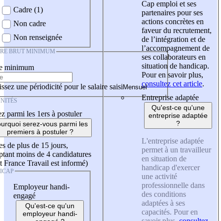
Cap emploi et ses
Cadre (1)
partenaires pour ses
actions concrètes en
Non cadre
faveur du recrutement,
Non renseignée
de l’intégration et de
l’accompagnement de
IRE BRUT MINIMUM
ses collaborateurs en
situation de handicap.
re minimum
Pour en savoir plus,
consultez cet article
.
ssez une périodicité pour le salaire saisi
Entreprise adaptée
NITÉS
Qu'est-ce qu'une
z parmi les 1ers à postuler
entreprise adaptée
?
urquoi serez-vous parmi les
premiers à postuler ?
L'entreprise adaptée
es de plus de 15 jours,
permet à un travailleur
tant moins de 4 candidatures
en situation de
t France Travail est informé)
handicap d'exercer
ICAP
une activité
professionnelle dans
Employeur handi-
des conditions
engagé
adaptées à ses
Qu'est-ce qu'un
capacités. Pour en
employeur handi-
savoir plus,
consultez