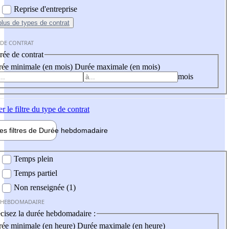
Reprise d'entreprise
plus
de types de contrat
 DE CONTRAT
ée de contrat
ée minimale (en mois)
Durée maximale (en mois)
mois
er
le filtre du type de contrat
les filtres de
Durée hebdo
madaire
 hebdomadaire
Temps plein
Temps partiel
Non renseignée (1)
 HEBDOMADAIRE
cisez la durée hebdomadaire :
ée minimale (en heure)
Durée maximale (en heure)