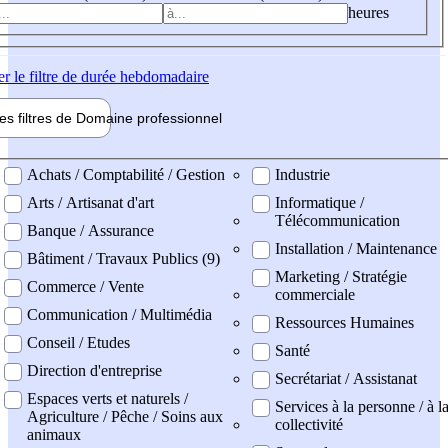
heures
er
le filtre de durée hebdomadaire
les filtres de
Domaine pro
fessionnel
ne professionel
Achats / Comptabilité / Gestion
Industrie
Arts / Artisanat d'art
Informatique /
Télécommunication
Banque / Assurance
Installation / Maintenance
Bâtiment / Travaux Publics (9)
Marketing / Stratégie
Commerce / Vente
commerciale
Communication / Multimédia
Ressources Humaines
Conseil / Etudes
Santé
Direction d'entreprise
Secrétariat / Assistanat
Espaces verts et naturels /
Services à la personne / à l
Agriculture / Pêche / Soins aux
collectivité
animaux