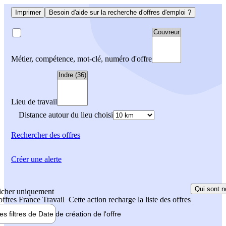
Imprimer
Besoin d'aide sur la recherche d'offres d'emploi ?
Métier, compétence, mot-clé, numéro d'offre
Lieu de travail
Distance autour du lieu choisi
Rechercher
des offres
Créer une alerte
Qui sont n
icher uniquement
 offres France Travail
Cette action recharge la liste des offres
les filtres de
Date de création
de l'offre