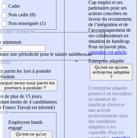
Cap emploi et ses
Cadre
partenaires pour ses
actions concrètes en
Non cadre (8)
faveur du recrutement,
Non renseignée (1)
de l’intégration et de
l’accompagnement de
IRE BRUT MINIMUM
ses collaborateurs en
situation de handicap.
re minimum
Pour en savoir plus,
consultez cet article
.
ssez une périodicité pour le salaire saisi
Entreprise adaptée
NITÉS
Qu'est-ce qu'une
z parmi les 1ers à postuler
entreprise adaptée
résultats
?
urquoi serez-vous parmi les
L'entreprise adaptée
premiers à postuler ?
permet à un travailleur
es de plus de 15 jours,
en situation de
tant moins de 4 candidatures
handicap d'exercer
t France Travail est informé)
une activité
ICAP
professionnelle dans
des conditions
Employeur handi-
adaptées à ses
engagé
capacités. Pour en
Qu'est-ce qu'un
savoir plus,
consultez