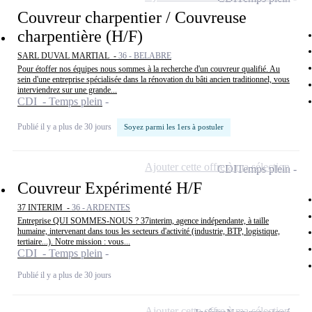
Couvreur charpentier / Couvreuse
charpentière (H/F)
SARL DUVAL MARTIAL -
36 - BELABRE
Pour étoffer nos équipes nous sommes à la recherche d'un couvreur qualifié. Au
sein d'une entreprise spécialisée dans la rénovation du bâti ancien traditionnel, vous
interviendrez sur une grande...
CDI - Temps plein
Publié il y a plus de 30 jours
Soyez parmi les 1ers à postuler
Ajouter cette offre à ma sélection
CDI
Temps plein
Couvreur Expérimenté H/F
37 INTERIM -
36 - ARDENTES
Entreprise QUI SOMMES-NOUS ? 37interim, agence indépendante, à taille
humaine, intervenant dans tous les secteurs d'activité (industrie, BTP, logistique,
tertiaire...). Notre mission : vous...
CDI - Temps plein
Publié il y a plus de 30 jours
Ajouter cette offre à ma sélection