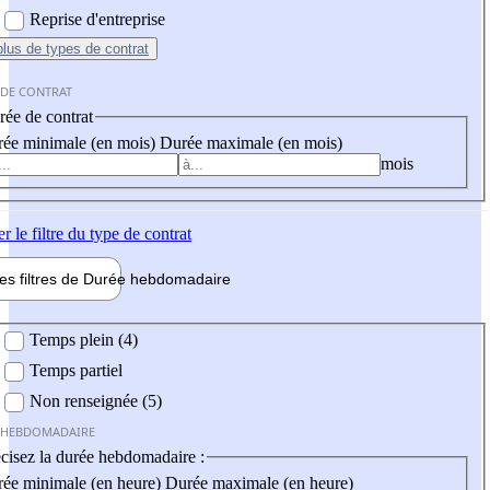
Reprise d'entreprise
plus
de types de contrat
 DE CONTRAT
ée de contrat
ée minimale (en mois)
Durée maximale (en mois)
mois
er
le filtre du type de contrat
les filtres de
Durée hebdo
madaire
 hebdomadaire
Temps plein (4)
Temps partiel
Non renseignée (5)
 HEBDOMADAIRE
cisez la durée hebdomadaire :
ée minimale (en heure)
Durée maximale (en heure)