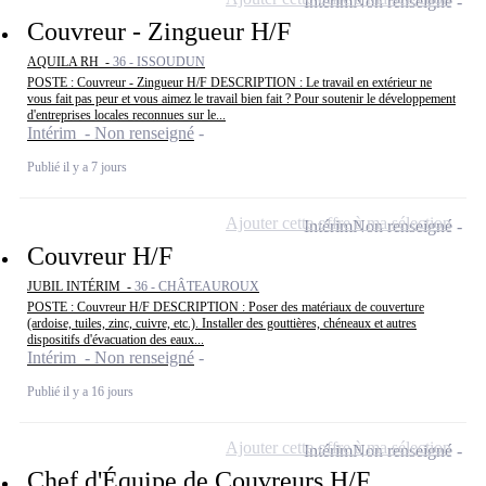
Intérim
Non renseigné
Couvreur - Zingueur H/F
AQUILA RH -
36 - ISSOUDUN
POSTE : Couvreur - Zingueur H/F DESCRIPTION : Le travail en extérieur ne
vous fait pas peur et vous aimez le travail bien fait ? Pour soutenir le développement
d'entreprises locales reconnues sur le...
Intérim - Non renseigné
Publié il y a 7 jours
Ajouter cette offre à ma sélection
Intérim
Non renseigné
Couvreur H/F
JUBIL INTÉRIM -
36 - CHÂTEAUROUX
POSTE : Couvreur H/F DESCRIPTION : Poser des matériaux de couverture
(ardoise, tuiles, zinc, cuivre, etc.). Installer des gouttières, chéneaux et autres
dispositifs d'évacuation des eaux...
Intérim - Non renseigné
Publié il y a 16 jours
Ajouter cette offre à ma sélection
Intérim
Non renseigné
Chef d'Équipe de Couvreurs H/F