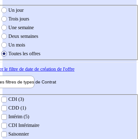
e création de l'offre
Un jour
Trois jours
Une semaine
Deux semaines
Un mois
Toutes les offres
er
le filtre de date de création de l'offre
les filtres de types de
Contrat
de contrat
CDI (3)
CDD (1)
Intérim (5)
CDI Intérimaire
Saisonnier