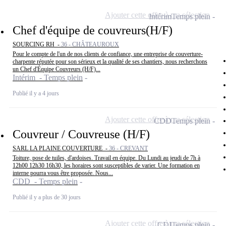
Ajouter cette offre à ma sélection
Intérim
Temps plein
Chef d'équipe de couvreurs(H/F)
SOURCING RH -
36 - CHÂTEAUROUX
Pour le compte de l'un de nos clients de confiance, une entreprise de couverture-
charpente réputée pour son sérieux et la qualité de ses chantiers, nous recherchons
un Chef d'Équipe Couvreurs (H/F)...
Intérim - Temps plein
Publié il y a 4 jours
Ajouter cette offre à ma sélection
CDD
Temps plein
Couvreur / Couvreuse (H/F)
SARL LA PLAINE COUVERTURE -
36 - CREVANT
Toiture, pose de tuiles, d'ardoises. Travail en équipe. Du Lundi au jeudi de 7h à
12h00 12h30 16h30, les horaires sont susceptibles de varier. Une formation en
interne pourra vous être proposée. Nous...
CDD - Temps plein
Publié il y a plus de 30 jours
Ajouter cette offre à ma sélection
CDI
Temps plein