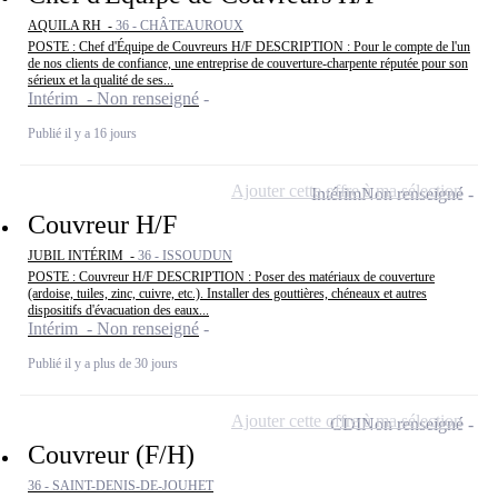
AQUILA RH -
36 - CHÂTEAUROUX
POSTE : Chef d'Équipe de Couvreurs H/F DESCRIPTION : Pour le compte de l'un
de nos clients de confiance, une entreprise de couverture-charpente réputée pour son
sérieux et la qualité de ses...
Intérim - Non renseigné
Publié il y a 16 jours
Ajouter cette offre à ma sélection
Intérim
Non renseigné
Couvreur H/F
JUBIL INTÉRIM -
36 - ISSOUDUN
POSTE : Couvreur H/F DESCRIPTION : Poser des matériaux de couverture
(ardoise, tuiles, zinc, cuivre, etc.). Installer des gouttières, chéneaux et autres
dispositifs d'évacuation des eaux...
Intérim - Non renseigné
Publié il y a plus de 30 jours
Ajouter cette offre à ma sélection
CDI
Non renseigné
Couvreur (F/H)
36 - SAINT-DENIS-DE-JOUHET