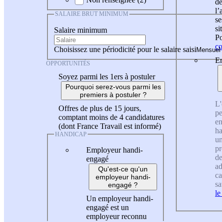
de
l
SALAIRE BRUT MINIMUM
se
si
Salaire minimum
Po
co
Choisissez une périodicité pour le salaire saisi
En
OPPORTUNITÉS
Soyez parmi les 1ers à postuler
Pourquoi serez-vous parmi les
premiers à postuler ?
L'
Offres de plus de 15 jours,
pe
comptant moins de 4 candidatures
en
(dont France Travail est informé)
ha
HANDICAP
un
pr
Employeur handi-
de
engagé
ad
Qu'est-ce qu'un
ca
employeur handi-
sa
engagé ?
le
Un employeur handi-
engagé est un
employeur reconnu