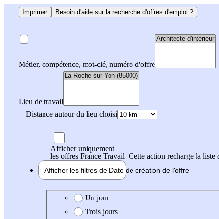
Imprimer
Besoin d'aide sur la recherche d'offres d'emploi ?
Métier, compétence, mot-clé, numéro d'offre
Lieu de travail
Distance autour du lieu choisi
Afficher uniquement
les offres France Travail
Cette action recharge la liste 
Afficher les filtres de
Date de création
de l'offre
Date de création de l'offre
Un jour
Trois jours