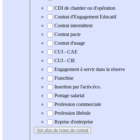
CDI de chantier ou d'opération
Contrat d'Engagement Educatif
Contrat intermittent
Contrat pacte
Contrat d'usage
CUI - CAE
CUI - CIE
Engagement à servir dans la réserve
Franchise
Insertion par l'activ.éco.
Portage salarial
Profession commerciale
Profession libérale
Reprise d'entreprise
Voir plus
de types de contrat