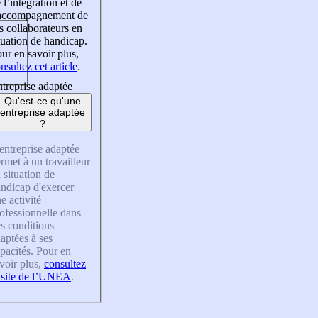
 l’intégration et de
’accompagnement de
s collaborateurs en
tuation de handicap.
ur en savoir plus,
nsultez cet article
.
treprise adaptée
Qu'est-ce qu'une
entreprise adaptée
?
entreprise adaptée
rmet à un travailleur
 situation de
ndicap d'exercer
e activité
ofessionnelle dans
s conditions
aptées à ses
pacités. Pour en
voir plus,
consultez
 site de l’UNEA
.