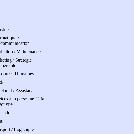
strie
rmatique /
écommunication
allation / Maintenance
eting / Stratégie
merciale
sources Humaines
té
étariat / Assistanat
ices à la personne / à la
ectivité
ctacle
rt
sport / Logistique