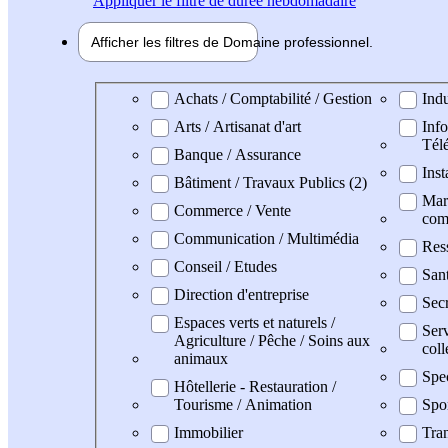
Appliquer
le filtre de durée hebdomadaire
Afficher les filtres de
Domaine pro
fessionnel
Domaine professionel
Achats / Comptabilité / Gestion
Indu
Arts / Artisanat d'art
Info
Tél
Banque / Assurance
Inst
Bâtiment / Travaux Publics (2)
Mark
Commerce / Vente
com
Communication / Multimédia
Res
Conseil / Etudes
San
Direction d'entreprise
Secr
Espaces verts et naturels /
Serv
Agriculture / Pêche / Soins aux
coll
animaux
Spe
Hôtellerie - Restauration /
Tourisme / Animation
Spo
Immobilier
Tran