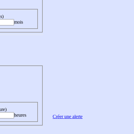
s)
mois
ure)
heures
Créer une alerte