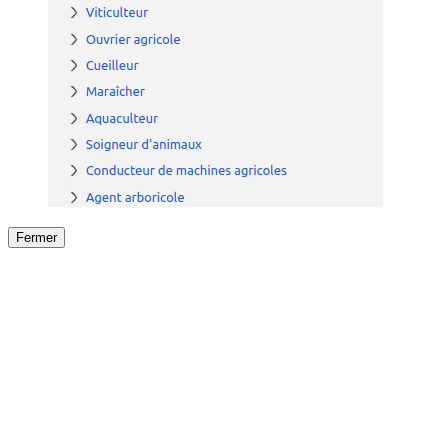
Fermer
Fermer
le détail de l'offre
/
Offre
sur
Offre précéden