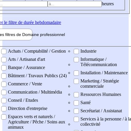
heures
er
le filtre de durée hebdomadaire
les filtres de
Domaine pro
fessionnel
ne professionel
Achats / Comptabilité / Gestion
Industrie
Arts / Artisanat d'art
Informatique /
Télécommunication
Banque / Assurance
Installation / Maintenance
Bâtiment / Travaux Publics (24)
Marketing / Stratégie
Commerce / Vente
commerciale
Communication / Multimédia
Ressources Humaines
Conseil / Etudes
Santé
Direction d'entreprise
Secrétariat / Assistanat
Espaces verts et naturels /
Services à la personne / à l
Agriculture / Pêche / Soins aux
collectivité
animaux