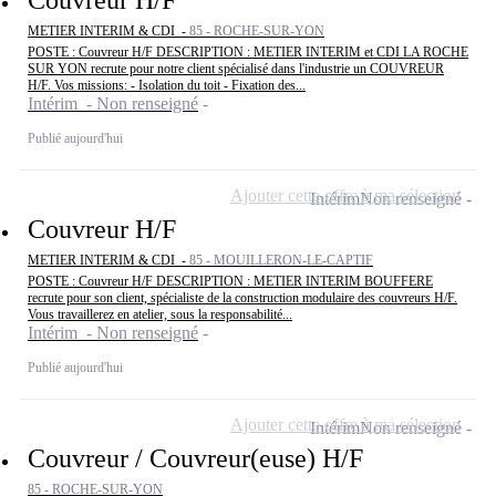
METIER INTERIM & CDI -
85 - ROCHE-SUR-YON
POSTE : Couvreur H/F DESCRIPTION : METIER INTERIM et CDI LA ROCHE
SUR YON recrute pour notre client spécialisé dans l'industrie un COUVREUR
H/F. Vos missions: - Isolation du toit - Fixation des...
Intérim - Non renseigné
Publié aujourd'hui
Ajouter cette offre à ma sélection
Intérim
Non renseigné
Couvreur H/F
METIER INTERIM & CDI -
85 - MOUILLERON-LE-CAPTIF
POSTE : Couvreur H/F DESCRIPTION : METIER INTERIM BOUFFERE
recrute pour son client, spécialiste de la construction modulaire des couvreurs H/F.
Vous travaillerez en atelier, sous la responsabilité...
Intérim - Non renseigné
Publié aujourd'hui
Ajouter cette offre à ma sélection
Intérim
Non renseigné
Couvreur / Couvreur(euse) H/F
85 - ROCHE-SUR-YON