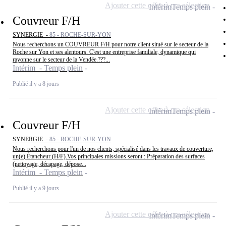
Ajouter cette offre à ma sélection
Intérim
Temps plein
Couvreur F/H
SYNERGIE -
85 - ROCHE-SUR-YON
Nous recherchons un COUVREUR F/H pour notre client situé sur le secteur de la
Roche sur Yon et ses alentours. C'est une entreprise familiale, dynamique qui
rayonne sur le secteur de la Vendée.???...
Intérim - Temps plein
Publié il y a 8 jours
Ajouter cette offre à ma sélection
Intérim
Temps plein
Couvreur F/H
SYNERGIE -
85 - ROCHE-SUR-YON
Nous recherchons pour l'un de nos clients, spécialisé dans les travaux de couverture,
un(e) Étancheur (H/F).Vos principales missions seront : Préparation des surfaces
(nettoyage, décapage, dépose...
Intérim - Temps plein
Publié il y a 9 jours
Ajouter cette offre à ma sélection
Intérim
Temps plein