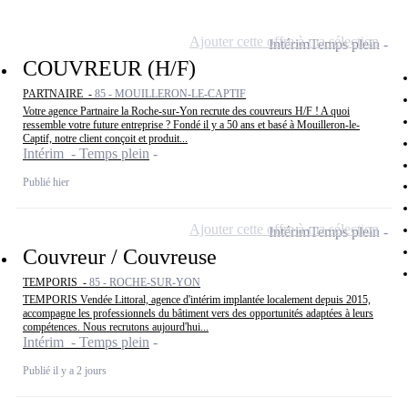
Ajouter cette offre à ma sélection
Intérim
Temps plein
COUVREUR (H/F)
PARTNAIRE -
85 - MOUILLERON-LE-CAPTIF
Votre agence Partnaire la Roche-sur-Yon recrute des couvreurs H/F ! A quoi
ressemble votre future entreprise ? Fondé il y a 50 ans et basé à Mouilleron-le-
Captif, notre client conçoit et produit...
Intérim - Temps plein
Publié hier
Ajouter cette offre à ma sélection
Intérim
Temps plein
Couvreur / Couvreuse
TEMPORIS -
85 - ROCHE-SUR-YON
TEMPORIS Vendée Littoral, agence d'intérim implantée localement depuis 2015,
accompagne les professionnels du bâtiment vers des opportunités adaptées à leurs
compétences. Nous recrutons aujourd'hui...
Intérim - Temps plein
Publié il y a 2 jours