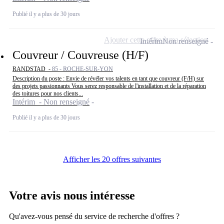
Publié il y a plus de 30 jours
Ajouter cette offre à ma sélection
Intérim
Non renseigné
Couvreur / Couvreuse (H/F)
RANDSTAD -
85 - ROCHE-SUR-YON
Description du poste : Envie de révéler vos talents en tant que couvreur (F/H) sur
des projets passionnants Vous serez responsable de l'installation et de la réparation
des toitures pour nos clients...
Intérim - Non renseigné
Publié il y a plus de 30 jours
Afficher les 20 offres suivantes
Votre avis nous intéresse
Qu'avez-vous pensé du service de recherche d'offres ?