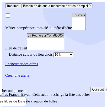
Imprimer
Besoin d'aide sur la recherche d'offres d'emploi ?
Métier, compétence, mot-clé, numéro d'offre
Lieu de travail
Distance autour du lieu choisi
Rechercher
des offres
Créer une alerte
Qui sont n
icher uniquement
 offres France Travail
Cette action recharge la liste des offres
les filtres de
Date de création
de l'offre