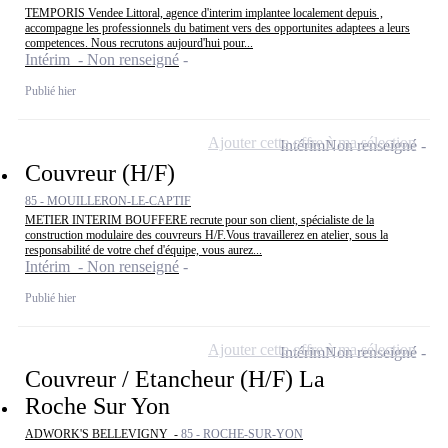
TEMPORIS Vendee Littoral, agence d'interim implantee localement depuis ,
accompagne les professionnels du batiment vers des opportunites adaptees a leurs
competences. Nous recrutons aujourd'hui pour...
Intérim - Non renseigné
Publié hier
Ajouter cette offre à ma sélection
Intérim
Non renseigné
Couvreur (H/F)
85 - MOUILLERON-LE-CAPTIF
METIER INTERIM BOUFFERE recrute pour son client, spécialiste de la
construction modulaire des couvreurs H/F.Vous travaillerez en atelier, sous la
responsabilité de votre chef d'équipe, vous aurez...
Intérim - Non renseigné
Publié hier
Ajouter cette offre à ma sélection
Intérim
Non renseigné
Couvreur / Etancheur (H/F) La
Roche Sur Yon
ADWORK'S BELLEVIGNY -
85 - ROCHE-SUR-YON