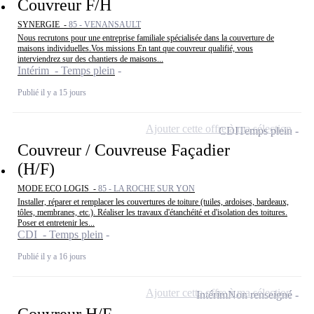
Couvreur F/H
SYNERGIE -
85 - VENANSAULT
Nous recrutons pour une entreprise familiale spécialisée dans la couverture de
maisons individuelles.Vos missions En tant que couvreur qualifié, vous
interviendrez sur des chantiers de maisons...
Intérim - Temps plein
Publié il y a 15 jours
Ajouter cette offre à ma sélection
CDI
Temps plein
Couvreur / Couvreuse Façadier
(H/F)
MODE ECO LOGIS -
85 - LA ROCHE SUR YON
Installer, réparer et remplacer les couvertures de toiture (tuiles, ardoises, bardeaux,
tôles, membranes, etc.). Réaliser les travaux d'étanchéité et d'isolation des toitures.
Poser et entretenir les...
CDI - Temps plein
Publié il y a 16 jours
Ajouter cette offre à ma sélection
Intérim
Non renseigné
Couvreur H/F