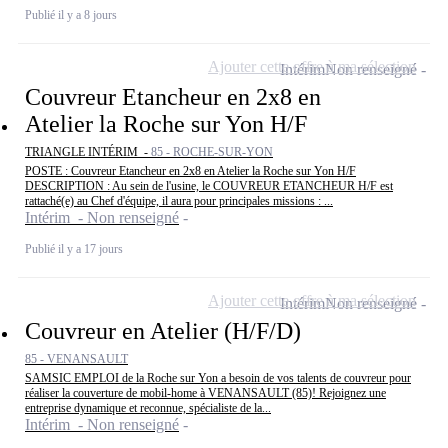
Publié il y a 8 jours
Ajouter cette offre à ma sélection
Intérim
Non renseigné
Couvreur Etancheur en 2x8 en
Atelier la Roche sur Yon H/F
TRIANGLE INTÉRIM -
85 - ROCHE-SUR-YON
POSTE : Couvreur Etancheur en 2x8 en Atelier la Roche sur Yon H/F
DESCRIPTION : Au sein de l'usine, le COUVREUR ETANCHEUR H/F est
rattaché(e) au Chef d'équipe, il aura pour principales missions : ...
Intérim - Non renseigné
Publié il y a 17 jours
Ajouter cette offre à ma sélection
Intérim
Non renseigné
Couvreur en Atelier (H/F/D)
85 - VENANSAULT
SAMSIC EMPLOI de la Roche sur Yon a besoin de vos talents de couvreur pour
réaliser la couverture de mobil-home à VENANSAULT (85)! Rejoignez une
entreprise dynamique et reconnue, spécialiste de la...
Intérim - Non renseigné