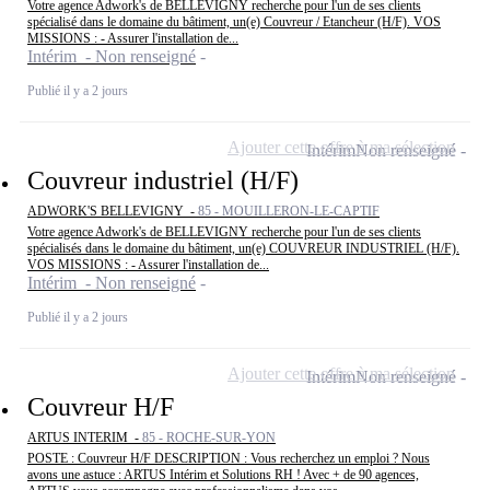
Votre agence Adwork's de BELLEVIGNY recherche pour l'un de ses clients
spécialisé dans le domaine du bâtiment, un(e) Couvreur / Etancheur (H/F). VOS
MISSIONS : - Assurer l'installation de...
Intérim - Non renseigné
Publié il y a 2 jours
Ajouter cette offre à ma sélection
Intérim
Non renseigné
Couvreur industriel (H/F)
ADWORK'S BELLEVIGNY -
85 - MOUILLERON-LE-CAPTIF
Votre agence Adwork's de BELLEVIGNY recherche pour l'un de ses clients
spécialisés dans le domaine du bâtiment, un(e) COUVREUR INDUSTRIEL (H/F).
VOS MISSIONS : - Assurer l'installation de...
Intérim - Non renseigné
Publié il y a 2 jours
Ajouter cette offre à ma sélection
Intérim
Non renseigné
Couvreur H/F
ARTUS INTERIM -
85 - ROCHE-SUR-YON
POSTE : Couvreur H/F DESCRIPTION : Vous recherchez un emploi ? Nous
avons une astuce : ARTUS Intérim et Solutions RH ! Avec + de 90 agences,