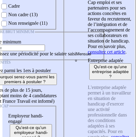
Cap emploi et ses
Cadre
partenaires pour ses
actions concrètes en
Non cadre (13)
faveur du recrutement,
Non renseignée (11)
de l’intégration et de
l’accompagnement de
IRE BRUT MINIMUM
ses collaborateurs en
situation de handicap.
re minimum
Pour en savoir plus,
consultez cet article
.
ssez une périodicité pour le salaire saisi
Entreprise adaptée
NITÉS
Qu'est-ce qu'une
z parmi les 1ers à postuler
entreprise adaptée
?
urquoi serez-vous parmi les
premiers à postuler ?
L'entreprise adaptée
es de plus de 15 jours,
permet à un travailleur
tant moins de 4 candidatures
en situation de
t France Travail est informé)
handicap d'exercer
ICAP
une activité
professionnelle dans
Employeur handi-
des conditions
engagé
adaptées à ses
Qu'est-ce qu'un
capacités. Pour en
employeur handi-
savoir plus,
consultez