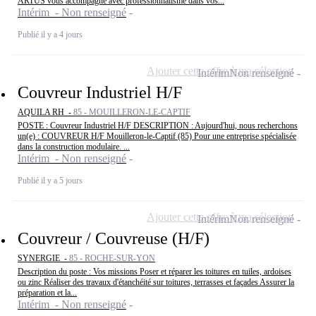
ARTUS vous accompagne avec professionnalisme dans vos...
Intérim - Non renseigné
Publié il y a 4 jours
Ajouter cette offre à ma sélection
Intérim
Non renseigné
Couvreur Industriel H/F
AQUILA RH -
85 - MOUILLERON-LE-CAPTIF
POSTE : Couvreur Industriel H/F DESCRIPTION : Aujourd'hui, nous recherchons
un(e) : COUVREUR H/F Mouilleron-le-Captif (85) Pour une entreprise spécialisée
dans la construction modulaire. ...
Intérim - Non renseigné
Publié il y a 5 jours
Ajouter cette offre à ma sélection
Intérim
Non renseigné
Couvreur / Couvreuse (H/F)
SYNERGIE -
85 - ROCHE-SUR-YON
Description du poste : Vos missions Poser et réparer les toitures en tuiles, ardoises
ou zinc Réaliser des travaux d'étanchéité sur toitures, terrasses et façades Assurer la
préparation et la...
Intérim - Non renseigné