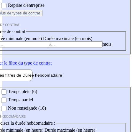
Reprise d'entreprise
plus
de types de contrat
 DE CONTRAT
ée de contrat
ée minimale (en mois)
Durée maximale (en mois)
mois
er
le filtre du type de contrat
les filtres de
Durée hebdo
madaire
 hebdomadaire
Temps plein (6)
Temps partiel
Non renseignée (18)
 HEBDOMADAIRE
cisez la durée hebdomadaire :
ée minimale (en heure)
Durée maximale (en heure)