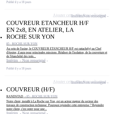
Publié il y a 18 jours
Ajouter cette offre à ma sélection
Intérim
Non renseigné
COUVREUR ETANCHEUR H/F
EN 2x8, EN ATELIER, LA
ROCHE SUR YON
85 - ROCHE-SUR-YON
Au sein de l'usine, le COUVREUR ETANCHEUR H/F est rattaché(e) au Chef
d'équipe, il aura pour principales missions :Réaliser de l'isolation, de la couverture et
de l'étanchéité des toits...
Intérim - Non renseigné
Publié il y a 18 jours
Ajouter cette offre à ma sélection
Intérim
Non renseigné
COUVREUR (H/F)
RANDSTAD -
85 - ROCHE-SUR-YON
Notre client, installé à La Roche sur Yon, est un acteur majeur du secteur des
travaux de construction technique. Pourquoi rejoindre cette entreprise ? Rejoindre
notre client, c'est opter pour une...
Intérim - Non renseigné