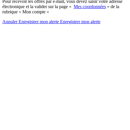
Pour recevoir les offres par e-mail, vous devez saisir votre adresse
électronique et la valider sur la page «
Mes coordonnées
» de la
rubrique « Mon compte »
Annuler
Enregistrer mon alerte
Enregistrer
mon alerte