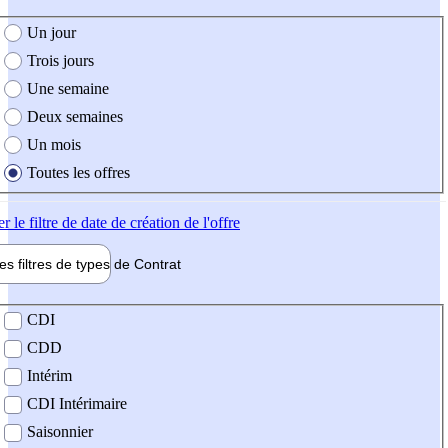
e création de l'offre
Un jour
Trois jours
Une semaine
Deux semaines
Un mois
Toutes les offres
er
le filtre de date de création de l'offre
les filtres de types de
Contrat
de contrat
CDI
CDD
Intérim
CDI Intérimaire
Saisonnier