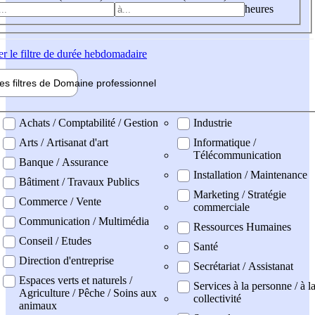
heures
er
le filtre de durée hebdomadaire
les filtres de
Domaine pro
fessionnel
ne professionel
Achats / Comptabilité / Gestion
Industrie
Arts / Artisanat d'art
Informatique /
Télécommunication
Banque / Assurance
Installation / Maintenance
Bâtiment / Travaux Publics
Marketing / Stratégie
Commerce / Vente
commerciale
Communication / Multimédia
Ressources Humaines
Conseil / Etudes
Santé
Direction d'entreprise
Secrétariat / Assistanat
Espaces verts et naturels /
Services à la personne / à l
Agriculture / Pêche / Soins aux
collectivité
animaux