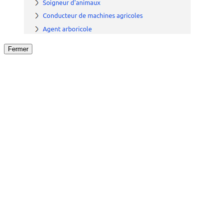
Fermer
Fermer
le détail de l'offre
/
Offre
sur
Offre précéden