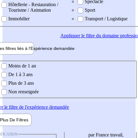
Spectacle
Hôtellerie - Restauration /
Tourisme / Animation
Sport
Immobilier
Transport / Logistique
Appliquer
le filtre du domaine professi
es filtres liés à l'
Expérience
demandée
ience demandée
Moins de 1 an
De 1 à 3 ans
Plus de 3 ans
Non renseignée
er
le filtre de l'expérience demandée
Plus De
Filtres
IFICATION
par France travail,