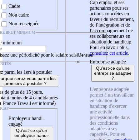
Cap emploi et ses
Cadre
partenaires pour ses
actions concrètes en
Non cadre
faveur du recrutement,
Non renseignée
de l’intégration et de
l’accompagnement de
IRE BRUT MINIMUM
ses collaborateurs en
situation de handicap.
re minimum
Pour en savoir plus,
consultez cet article
.
ssez une périodicité pour le salaire saisi
Entreprise adaptée
NITÉS
Qu'est-ce qu'une
z parmi les 1ers à postuler
entreprise adaptée
?
urquoi serez-vous parmi les
premiers à postuler ?
L'entreprise adaptée
es de plus de 15 jours,
permet à un travailleur
tant moins de 4 candidatures
en situation de
t France Travail est informé)
handicap d'exercer
ICAP
une activité
professionnelle dans
Employeur handi-
des conditions
engagé
adaptées à ses
Qu'est-ce qu'un
capacités. Pour en
employeur handi-
savoir plus,
consultez