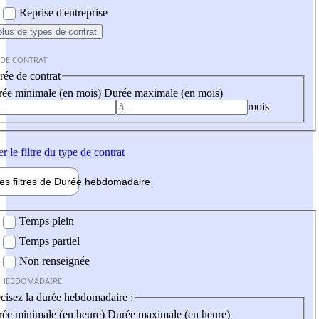
Reprise d'entreprise
plus
de types de contrat
 DE CONTRAT
ée de contrat
ée minimale (en mois)
Durée maximale (en mois)
mois
er
le filtre du type de contrat
les filtres de
Durée hebdo
madaire
 hebdomadaire
Temps plein
Temps partiel
Non renseignée
 HEBDOMADAIRE
cisez la durée hebdomadaire :
ée minimale (en heure)
Durée maximale (en heure)