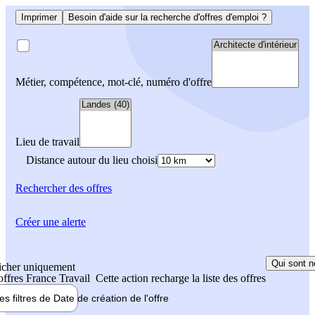
Imprimer
Besoin d'aide sur la recherche d'offres d'emploi ?
Métier, compétence, mot-clé, numéro d'offre
Lieu de travail
Distance autour du lieu choisi
Rechercher
des offres
Créer une alerte
Qui sont n
icher uniquement
 offres France Travail
Cette action recharge la liste des offres
les filtres de
Date de création
de l'offre