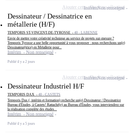
Ajouter cette offre à ma sélection
Intérim
Non renseigné
Dessinateur / Dessinatrice en
métallerie (H/F)
TEMPORIS ST-VINCENT-DE-TYROSSE -
40 - LABENNE
Envie de mettre votre créativité technique au service de projets sur-mesure ?
Temporis Tyrosse a une belle opportunité à vous proposer : nous recherchons un(e)
Dessinateur(trice) en Métallerie pour...
Intérim - Non renseigné
Publié il y a 2 jours
Ajouter cette offre à ma sélection
Intérim
Non renseigné
Dessinateur Industriel H/F
TEMPORIS DAX -
40 - CASTETS
Temporis Dax (, intérim et formation) recherche un(e) Dessinateur / Dessinatrice
Bureau d'Études, à Castets! Rattaché(e) au Bureau d'Études, vous interviendrez sur
la réalisation complète des études...
Intérim - Non renseigné
Publié il y a 5 jours