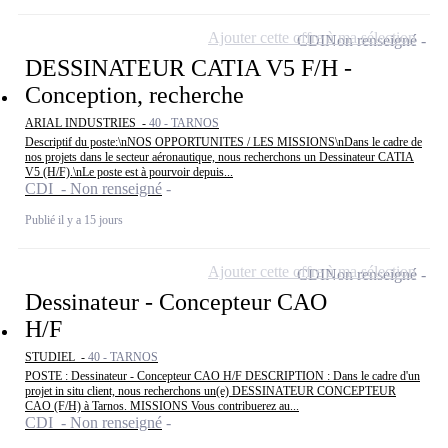
Ajouter cette offre à ma sélection
CDI
Non renseigné
DESSINATEUR CATIA V5 F/H -
Conception, recherche
ARIAL INDUSTRIES -
40 - TARNOS
Descriptif du poste:\nNOS OPPORTUNITES / LES MISSIONS\nDans le cadre de
nos projets dans le secteur aéronautique, nous recherchons un Dessinateur CATIA
V5 (H/F).\nLe poste est à pourvoir depuis...
CDI - Non renseigné
Publié il y a 15 jours
Ajouter cette offre à ma sélection
CDI
Non renseigné
Dessinateur - Concepteur CAO
H/F
STUDIEL -
40 - TARNOS
POSTE : Dessinateur - Concepteur CAO H/F DESCRIPTION : Dans le cadre d'un
projet in situ client, nous recherchons un(e) DESSINATEUR CONCEPTEUR
CAO (F/H) à Tarnos. MISSIONS Vous contribuerez au...
CDI - Non renseigné