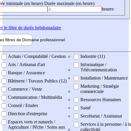
ée minimale (en heure)
Durée maximale (en heure)
heures
er
le filtre de durée hebdomadaire
les filtres de
Domaine pro
fessionnel
ne professionel
Achats / Comptabilité / Gestion
Industrie (11)
Arts / Artisanat d'art
Informatique /
Télécommunication
Banque / Assurance
Installation / Maintenance
Bâtiment / Travaux Publics (12)
Marketing / Stratégie
Commerce / Vente
commerciale
Communication / Multimédia
Ressources Humaines
Conseil / Etudes
Santé
Direction d'entreprise
Secrétariat / Assistanat
Espaces verts et naturels /
Services à la personne / à l
Agriculture / Pêche / Soins aux
collectivité