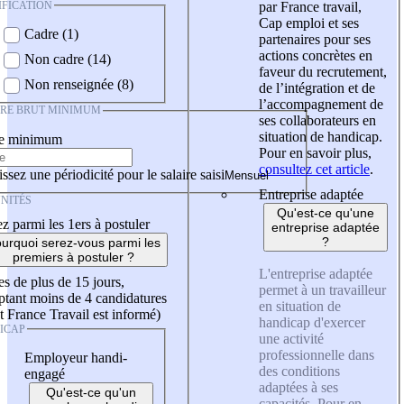
IFICATION
par France travail,
Cap emploi et ses
Cadre (1)
partenaires pour ses
actions concrètes en
Non cadre (14)
faveur du recrutement,
Non renseignée (8)
de l’intégration et de
l’accompagnement de
IRE BRUT MINIMUM
ses collaborateurs en
situation de handicap.
re minimum
Pour en savoir plus,
consultez cet article
.
ssez une périodicité pour le salaire saisi
Entreprise adaptée
NITÉS
Qu'est-ce qu'une
z parmi les 1ers à postuler
entreprise adaptée
?
urquoi serez-vous parmi les
premiers à postuler ?
L'entreprise adaptée
es de plus de 15 jours,
permet à un travailleur
tant moins de 4 candidatures
en situation de
t France Travail est informé)
handicap d'exercer
ICAP
une activité
professionnelle dans
Employeur handi-
des conditions
engagé
adaptées à ses
Qu'est-ce qu'un
capacités. Pour en