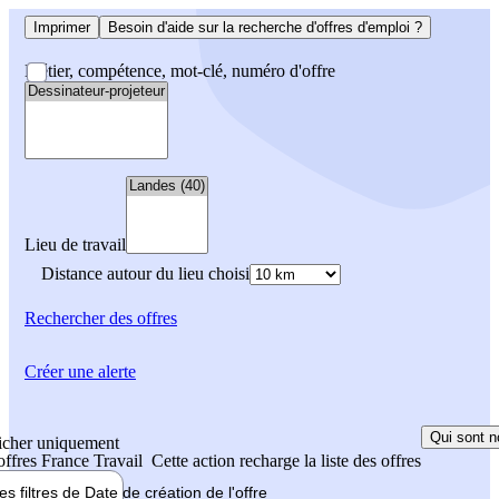
Imprimer
Besoin d'aide sur la recherche d'offres d'emploi ?
Métier, compétence, mot-clé, numéro d'offre
Lieu de travail
Distance autour du lieu choisi
Rechercher
des offres
Créer une alerte
Qui sont n
icher uniquement
 offres France Travail
Cette action recharge la liste des offres
les filtres de
Date de création
de l'offre