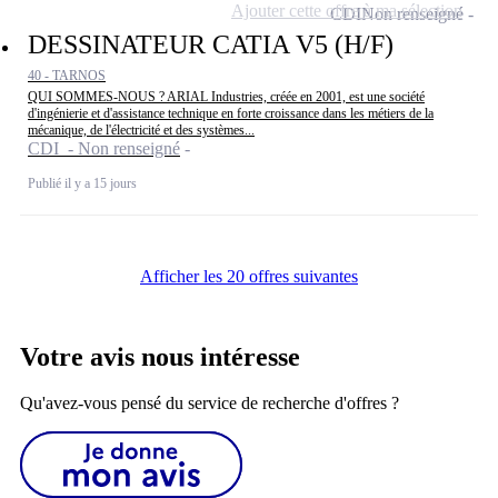
Ajouter cette offre à ma sélection
CDI
Non renseigné
DESSINATEUR CATIA V5 (H/F)
40 - TARNOS
QUI SOMMES-NOUS ? ARIAL Industries, créée en 2001, est une société
d'ingénierie et d'assistance technique en forte croissance dans les métiers de la
mécanique, de l'électricité et des systèmes...
CDI - Non renseigné
Publié il y a 15 jours
Afficher les 20 offres suivantes
Votre avis nous intéresse
Qu'avez-vous pensé du service de recherche d'offres ?