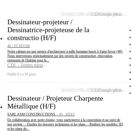
Ajouter cette offre à ma sélection
CDI
Temps plein
Dessinateur-projeteur /
Dessinatrice-projeteuse de la
constructio (H/F)
40 - ST SEVER
Notre cabinet est une agence d'architecture à taille humaine basée à Saint-Sever (40).
Nous intervenons principalement sur des projets de construction, rénovation,
extension de l'habitat pour le...
CDI - Temps plein
Publié il y a 19 jours
Ajouter cette offre à ma sélection
CDI
Temps plein
Dessinateur / Projeteur Charpente
Métallique (H/F)
SARL ASM CONSTRUCTIONS -
40 - MEES
En collaboration avec notre équipe, vous participerez à la conception et au suivi de
nos projets : - Étudier les dossiers techniques et les plans. - Réaliser les modèles 3D
et les plans de...