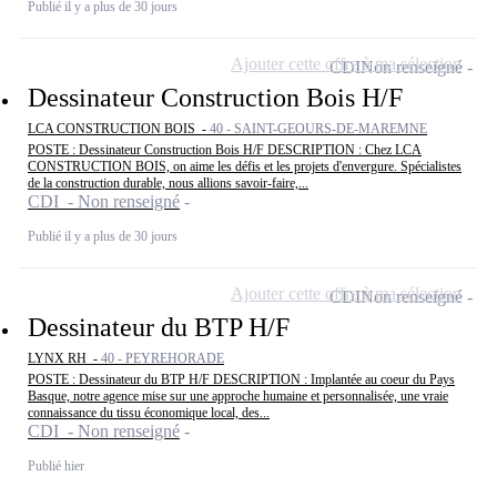
Publié il y a plus de 30 jours
Ajouter cette offre à ma sélection
CDI
Non renseigné
Dessinateur Construction Bois H/F
LCA CONSTRUCTION BOIS -
40 - SAINT-GEOURS-DE-MAREMNE
POSTE : Dessinateur Construction Bois H/F DESCRIPTION : Chez LCA
CONSTRUCTION BOIS, on aime les défis et les projets d'envergure. Spécialistes
de la construction durable, nous allions savoir-faire,...
CDI - Non renseigné
Publié il y a plus de 30 jours
Ajouter cette offre à ma sélection
CDI
Non renseigné
Dessinateur du BTP H/F
LYNX RH -
40 - PEYREHORADE
POSTE : Dessinateur du BTP H/F DESCRIPTION : Implantée au coeur du Pays
Basque, notre agence mise sur une approche humaine et personnalisée, une vraie
connaissance du tissu économique local, des...
CDI - Non renseigné
Publié hier