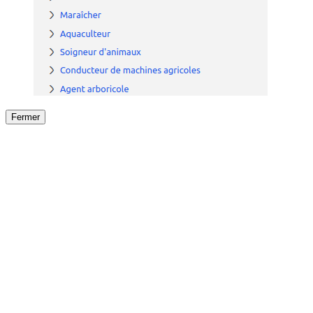
Fermer
Fermer
le détail de l'offre
/
Offre
sur
Offre précéden