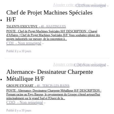
Ajouter cette offre à ma sélection
CDI
Non renseigné
Chef de Projet Machines Spéciales
H/F
TALENTS EXECUTIVE -
40 - HASTINGUES
POSTE : Chef de Projet Machines Spéciales H/F DESCRIPTION : Chargé
d'Affaires / Chef de Projet Machines Spéciales H/F Vous souhaitez piloter des
projets industriels sur mesure, de la conception à...
CDI - Non renseigné
Publié il y a 10 jours
Ajouter cette offre à ma sélection
CDD
Non renseigné
Alternance- Dessinateur Charpente
Métallique H/F
GROUPE ETCHART -
40 - TERCIS-LES-BAINS
POSTE : Alternance- Dessinateur Charpente Métallique H/F DESCRIPTION :
Prenant racine au Pays Basque, le rayonnement du Groupe s'étend aujourd'hui
principalement sur le grand Sud et l'Ouest de la...
CDD - Non renseigné
Publié il y a 10 jours