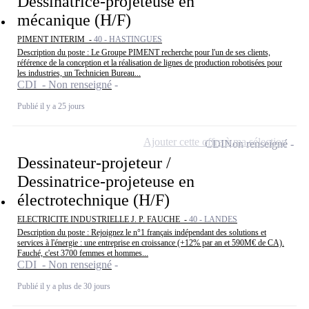
Dessinatrice-projeteuse en
mécanique (H/F)
PIMENT INTERIM -
40 - HASTINGUES
Description du poste : Le Groupe PIMENT recherche pour l'un de ses clients,
référence de la conception et la réalisation de lignes de production robotisées pour
les industries, un Technicien Bureau...
CDI - Non renseigné
Publié il y a 25 jours
Ajouter cette offre à ma sélection
CDI
Non renseigné
Dessinateur-projeteur /
Dessinatrice-projeteuse en
électrotechnique (H/F)
ELECTRICITE INDUSTRIELLE J. P. FAUCHE -
40 - LANDES
Description du poste : Rejoignez le n°1 français indépendant des solutions et
services à l'énergie : une entreprise en croissance (+12% par an et 590M€ de CA).
Fauché, c'est 3700 femmes et hommes...
CDI - Non renseigné
Publié il y a plus de 30 jours