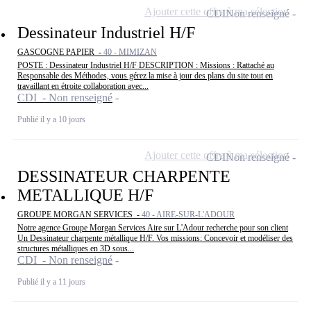
Ajouter cette offre à ma sélection
CDI
Non renseigné
Dessinateur Industriel H/F
GASCOGNE PAPIER -
40 - MIMIZAN
POSTE : Dessinateur Industriel H/F DESCRIPTION : Missions : Rattaché au
Responsable des Méthodes, vous gérez la mise à jour des plans du site tout en
travaillant en étroite collaboration avec...
CDI - Non renseigné
Publié il y a 10 jours
Ajouter cette offre à ma sélection
CDI
Non renseigné
DESSINATEUR CHARPENTE
METALLIQUE H/F
GROUPE MORGAN SERVICES -
40 - AIRE-SUR-L'ADOUR
Notre agence Groupe Morgan Services Aire sur L'Adour recherche pour son client
Un Dessinateur charpente métallique H/F. Vos missions: Concevoir et modéliser des
structures métalliques en 3D sous...
CDI - Non renseigné
Publié il y a 11 jours