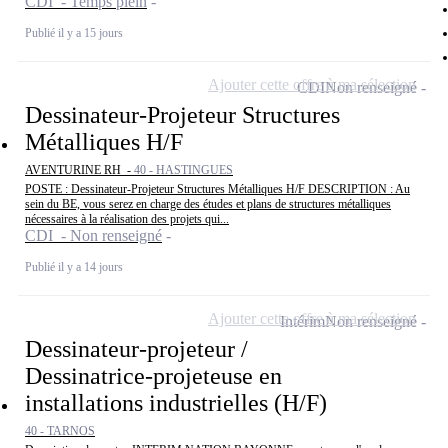
CDI - Temps plein
Publié il y a 15 jours
Ajouter cette offre à ma sélection
CDI
Non renseigné
Dessinateur-Projeteur Structures
Métalliques H/F
AVENTURINE RH -
40 - HASTINGUES
POSTE : Dessinateur-Projeteur Structures Métalliques H/F DESCRIPTION : Au
sein du BE, vous serez en charge des études et plans de structures métalliques
nécessaires à la réalisation des projets qui...
CDI - Non renseigné
Publié il y a 14 jours
Ajouter cette offre à ma sélection
Intérim
Non renseigné
Dessinateur-projeteur /
Dessinatrice-projeteuse en
installations industrielles (H/F)
40 - TARNOS