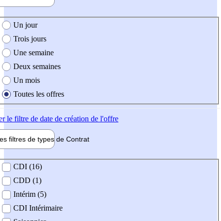
e création de l'offre
Un jour
Trois jours
Une semaine
Deux semaines
Un mois
Toutes les offres
er
le filtre de date de création de l'offre
les filtres de types de
Contrat
de contrat
CDI (16)
CDD (1)
Intérim (5)
CDI Intérimaire