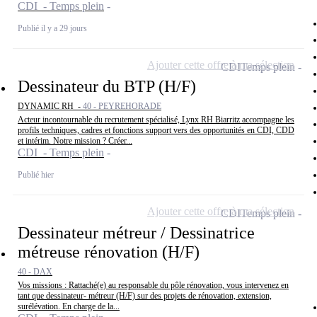
CDI - Temps plein
Publié il y a 29 jours
Ajouter cette offre à ma sélection
CDI
Temps plein
Dessinateur du BTP (H/F)
DYNAMIC RH -
40 - PEYREHORADE
Acteur incontournable du recrutement spécialisé, Lynx RH Biarritz accompagne les
profils techniques, cadres et fonctions support vers des opportunités en CDI, CDD
et intérim. Notre mission ? Créer...
CDI - Temps plein
Publié hier
Ajouter cette offre à ma sélection
CDI
Temps plein
Dessinateur métreur / Dessinatrice
métreuse rénovation (H/F)
40 - DAX
Vos missions : Rattaché(e) au responsable du pôle rénovation, vous intervenez en
tant que dessinateur- métreur (H/F) sur des projets de rénovation, extension,
surélévation. En charge de la...