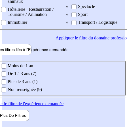
animaux
Spectacle
Hôtellerie - Restauration /
Tourisme / Animation
Sport
Immobilier
Transport / Logistique
Appliquer
le filtre du domaine professi
es filtres liés à l'
Expérience
demandée
ience demandée
Moins de 1 an
De 1 à 3 ans (7)
Plus de 3 ans (1)
Non renseignée (9)
er
le filtre de l'expérience demandée
Plus De
Filtres