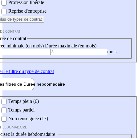
Profession libérale
Reprise d'entreprise
plus
de types de contrat
 DE CONTRAT
ée de contrat
ée minimale (en mois)
Durée maximale (en mois)
mois
er
le filtre du type de contrat
les filtres de
Durée hebdo
madaire
 hebdomadaire
Temps plein (6)
Temps partiel
Non renseignée (17)
 HEBDOMADAIRE
cisez la durée hebdomadaire :