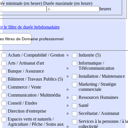
ée minimale (en heure)
Durée maximale (en heure)
heures
er
le filtre de durée hebdomadaire
les filtres de
Domaine pro
fessionnel
ne professionel
Achats / Comptabilité / Gestion
Industrie (5)
Arts / Artisanat d'art
Informatique /
Télécommunication
Banque / Assurance
Installation / Maintenance
Bâtiment / Travaux Publics (5)
Marketing / Stratégie
Commerce / Vente
commerciale
Communication / Multimédia
Ressources Humaines
Conseil / Etudes
Santé
Direction d'entreprise
Secrétariat / Assistanat
Espaces verts et naturels /
Services à la personne / à l
Agriculture / Pêche / Soins aux
collectivité