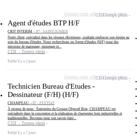
Ajouter cette offre à ma sélection
CDI
Temps plein
Agent d'études BTP H/F
CRIT INTERIM -
87 - SAINT-JUNIEN
Notre client, spécialisé dans les réseaux électriques, souhaite renforcer son équipe au
sein du bureau d'études. Nous recherchons un Agent d'études (H/F) pour des
missions de marquage, piquetage et...
CDI - Temps plein
Publié il y a 2 jours
Ajouter cette offre à ma sélection
CDI
Temps plein
Technicien Bureau d'Etudes -
Dessinateur (F/H) (H/F)
CHAMPEAU -
87 - FEYTIAT
À propos de nous : Entreprise du Groupe Objectif Bois, CHAMPEAU est
spécialisée dans la conception et la réalisation de charpentes bois industrielles et
traditionnelles. Reconnu pour son savoir-faire...
CDI - Temps plein
Publié il y a 7 jours