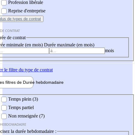
Profession libérale
Reprise d'entreprise
plus
de types de contrat
 DE CONTRAT
ée de contrat
ée minimale (en mois)
Durée maximale (en mois)
mois
er
le filtre du type de contrat
les filtres de
Durée hebdo
madaire
 hebdomadaire
Temps plein (3)
Temps partiel
Non renseignée (7)
 HEBDOMADAIRE
cisez la durée hebdomadaire :