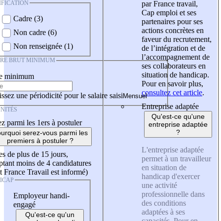
IFICATION
par France travail,
Cap emploi et ses
Cadre (3)
partenaires pour ses
actions concrètes en
Non cadre (6)
faveur du recrutement,
Non renseignée (1)
de l’intégration et de
l’accompagnement de
IRE BRUT MINIMUM
ses collaborateurs en
situation de handicap.
re minimum
Pour en savoir plus,
consultez cet article
.
ssez une périodicité pour le salaire saisi
Entreprise adaptée
NITÉS
Qu'est-ce qu'une
z parmi les 1ers à postuler
entreprise adaptée
?
urquoi serez-vous parmi les
premiers à postuler ?
L'entreprise adaptée
es de plus de 15 jours,
permet à un travailleur
tant moins de 4 candidatures
en situation de
t France Travail est informé)
handicap d'exercer
ICAP
une activité
professionnelle dans
Employeur handi-
des conditions
engagé
adaptées à ses
Qu'est-ce qu'un
capacités. Pour en