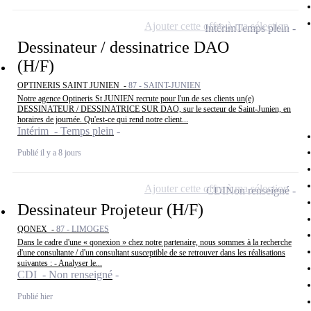
Ajouter cette offre à ma sélection
Intérim
Temps plein
Dessinateur / dessinatrice DAO
(H/F)
OPTINERIS SAINT JUNIEN -
87 - SAINT-JUNIEN
Notre agence Optineris St JUNIEN recrute pour l'un de ses clients un(e)
DESSINATEUR / DESSINATRICE SUR DAO, sur le secteur de Saint-Junien, en
horaires de journée. Qu'est-ce qui rend notre client...
Intérim - Temps plein
Publié il y a 8 jours
Ajouter cette offre à ma sélection
CDI
Non renseigné
Dessinateur Projeteur (H/F)
QONEX -
87 - LIMOGES
Dans le cadre d'une « qonexion » chez notre partenaire, nous sommes à la recherche
d'une consultante / d'un consultant susceptible de se retrouver dans les réalisations
suivantes : - Analyser le...
CDI - Non renseigné
Publié hier