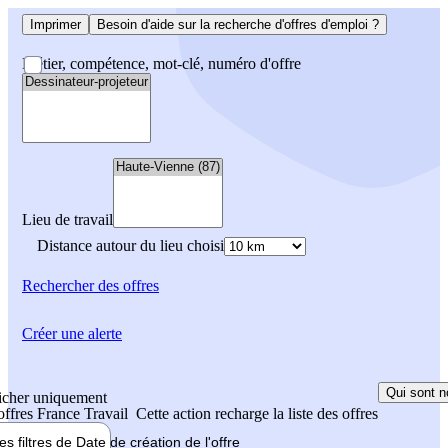
Imprimer
Besoin d'aide sur la recherche d'offres d'emploi ?
Métier, compétence, mot-clé, numéro d'offre
Lieu de travail
Distance autour du lieu choisi
Rechercher
des offres
Créer une alerte
Qui sont n
icher uniquement
 offres France Travail
Cette action recharge la liste des offres
les filtres de
Date de création
de l'offre