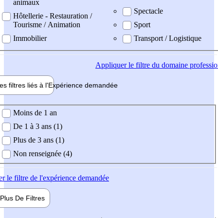
animaux
Spectacle
Hôtellerie - Restauration /
Tourisme / Animation
Sport
Immobilier
Transport / Logistique
Appliquer
le filtre du domaine professi
es filtres liés à l'
Expérience
demandée
ience demandée
Moins de 1 an
De 1 à 3 ans (1)
Plus de 3 ans (1)
Non renseignée (4)
er
le filtre de l'expérience demandée
Plus De
Filtres