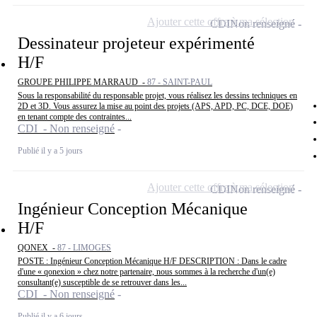
Ajouter cette offre à ma sélection
CDI
Non renseigné
Dessinateur projeteur expérimenté
H/F
GROUPE PHILIPPE MARRAUD -
87 - SAINT-PAUL
Sous la responsabilité du responsable projet, vous réalisez les dessins techniques en
2D et 3D. Vous assurez la mise au point des projets (APS, APD, PC, DCE, DOE)
en tenant compte des contraintes...
CDI - Non renseigné
Publié il y a 5 jours
Ajouter cette offre à ma sélection
CDI
Non renseigné
Ingénieur Conception Mécanique
H/F
QONEX -
87 - LIMOGES
POSTE : Ingénieur Conception Mécanique H/F DESCRIPTION : Dans le cadre
d'une « qonexion » chez notre partenaire, nous sommes à la recherche d'un(e)
consultant(e) susceptible de se retrouver dans les...
CDI - Non renseigné
Publié il y a 6 jours