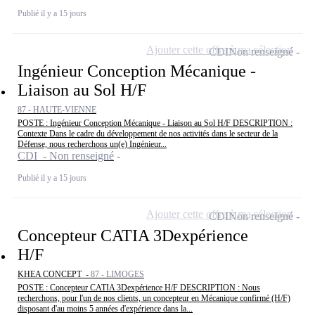
Publié il y a 15 jours
Ajouter cette offre à ma sélection
CDI
Non renseigné
Ingénieur Conception Mécanique -
Liaison au Sol H/F
87 - HAUTE-VIENNE
POSTE : Ingénieur Conception Mécanique - Liaison au Sol H/F DESCRIPTION :
Contexte Dans le cadre du développement de nos activités dans le secteur de la
Défense, nous recherchons un(e) Ingénieur...
CDI - Non renseigné
Publié il y a 15 jours
Ajouter cette offre à ma sélection
CDI
Non renseigné
Concepteur CATIA 3Dexpérience
H/F
KHEA CONCEPT -
87 - LIMOGES
POSTE : Concepteur CATIA 3Dexpérience H/F DESCRIPTION : Nous
recherchons, pour l'un de nos clients, un concepteur en Mécanique confirmé (H/F)
disposant d'au moins 5 années d'expérience dans la...