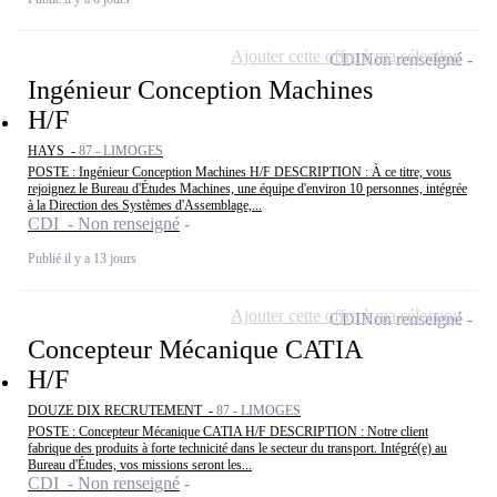
Ajouter cette offre à ma sélection
CDI
Non renseigné
Ingénieur Conception Machines
H/F
HAYS -
87 - LIMOGES
POSTE : Ingénieur Conception Machines H/F DESCRIPTION : À ce titre, vous
rejoignez le Bureau d'Études Machines, une équipe d'environ 10 personnes, intégrée
à la Direction des Systèmes d'Assemblage,...
CDI - Non renseigné
Publié il y a 13 jours
Ajouter cette offre à ma sélection
CDI
Non renseigné
Concepteur Mécanique CATIA
H/F
DOUZE DIX RECRUTEMENT -
87 - LIMOGES
POSTE : Concepteur Mécanique CATIA H/F DESCRIPTION : Notre client
fabrique des produits à forte technicité dans le secteur du transport. Intégré(e) au
Bureau d'Études, vos missions seront les...
CDI - Non renseigné