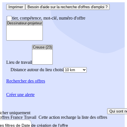
Imprimer
Besoin d'aide sur la recherche d'offres d'emploi ?
Métier, compétence, mot-clé, numéro d'offre
Lieu de travail
Distance autour du lieu choisi
Rechercher
des offres
Créer une alerte
Qui sont n
icher uniquement
 offres France Travail
Cette action recharge la liste des offres
les filtres de
Date de création
de l'offre