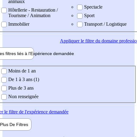
animaux
Spectacle
Hôtellerie - Restauration /
Tourisme / Animation
Sport
Immobilier
Transport / Logistique
Appliquer
le filtre du domaine professi
es filtres liés à l'
Expérience
demandée
ience demandée
Moins de 1 an
De 1 à 3 ans (1)
Plus de 3 ans
Non renseignée
er
le filtre de l'expérience demandée
Plus De
Filtres