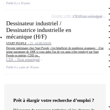
Publié il y a 10 jours
Ajouter cette offre à ma sélection
CDI
Non renseigné
Dessinateur industriel /
Dessinatrice industrielle en
mécanique (H/F)
START PEOPLE -
23 - AUBUSSON
Devenir intérimaire chez Start People, c'est bénéficier de nombreux avantages : -Une
prime parrainage de 100€ si vous aidez l'un de vos amis à être employé par Start
People en intérim, CDD ou...
CDI - Non renseigné
Publié il y a plus de 30 jours
Prêt à élargir votre recherche d’emploi ?