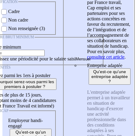
IFICATION
par France travail,
Cap emploi et ses
Cadre
partenaires pour ses
actions concrètes en
Non cadre
faveur du recrutement,
Non renseignée (3)
de l’intégration et de
l’accompagnement de
IRE BRUT MINIMUM
ses collaborateurs en
situation de handicap.
re minimum
Pour en savoir plus,
consultez cet article
.
ssez une périodicité pour le salaire saisi
Entreprise adaptée
NITÉS
Qu'est-ce qu'une
z parmi les 1ers à postuler
entreprise adaptée
?
urquoi serez-vous parmi les
premiers à postuler ?
L'entreprise adaptée
es de plus de 15 jours,
permet à un travailleur
tant moins de 4 candidatures
en situation de
t France Travail est informé)
handicap d'exercer
ICAP
une activité
professionnelle dans
Employeur handi-
des conditions
engagé
adaptées à ses
Qu'est-ce qu'un
capacités. Pour en