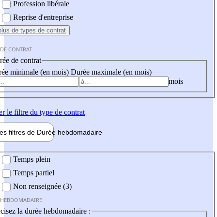
Profession libérale
Reprise d'entreprise
plus
de types de contrat
 DE CONTRAT
ée de contrat
ée minimale (en mois)
Durée maximale (en mois)
mois
er
le filtre du type de contrat
les filtres de
Durée hebdo
madaire
 hebdomadaire
Temps plein
Temps partiel
Non renseignée (3)
 HEBDOMADAIRE
cisez la durée hebdomadaire :