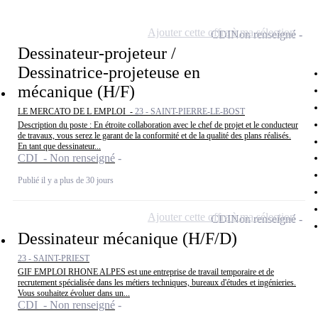
Ajouter cette offre à ma sélection
CDI
Non renseigné
Dessinateur-projeteur /
Dessinatrice-projeteuse en
mécanique (H/F)
LE MERCATO DE L EMPLOI -
23 - SAINT-PIERRE-LE-BOST
Description du poste : En étroite collaboration avec le chef de projet et le conducteur
de travaux, vous serez le garant de la conformité et de la qualité des plans réalisés.
En tant que dessinateur...
CDI - Non renseigné
Publié il y a plus de 30 jours
Ajouter cette offre à ma sélection
CDI
Non renseigné
Dessinateur mécanique (H/F/D)
23 - SAINT-PRIEST
GIF EMPLOI RHONE ALPES est une entreprise de travail temporaire et de
recrutement spécialisée dans les métiers techniques, bureaux d'études et ingénieries.
Vous souhaitez évoluer dans un...
CDI - Non renseigné