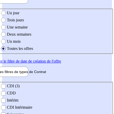
e création de l'offre
Un jour
Trois jours
Une semaine
Deux semaines
Un mois
Toutes les offres
er
le filtre de date de création de l'offre
les filtres de types de
Contrat
de contrat
CDI (3)
CDD
Intérim
CDI Intérimaire