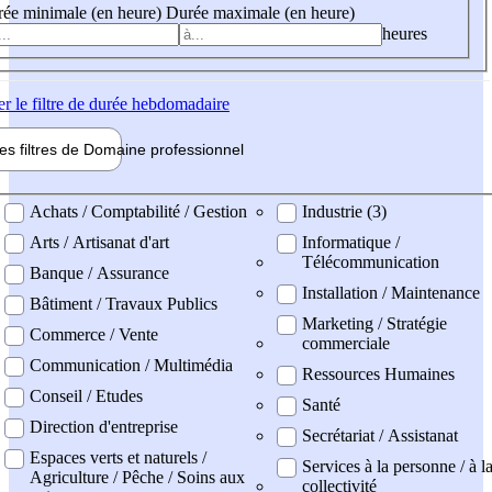
ée minimale (en heure)
Durée maximale (en heure)
heures
er
le filtre de durée hebdomadaire
les filtres de
Domaine pro
fessionnel
ne professionel
Achats / Comptabilité / Gestion
Industrie (3)
Arts / Artisanat d'art
Informatique /
Télécommunication
Banque / Assurance
Installation / Maintenance
Bâtiment / Travaux Publics
Marketing / Stratégie
Commerce / Vente
commerciale
Communication / Multimédia
Ressources Humaines
Conseil / Etudes
Santé
Direction d'entreprise
Secrétariat / Assistanat
Espaces verts et naturels /
Services à la personne / à l
Agriculture / Pêche / Soins aux
collectivité